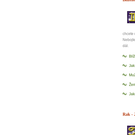
Jak 
Jak 
Jak 
chcete 
Nebojte
dál.
Blí
Ja
Muž
Žen
Jak
Rak
- 