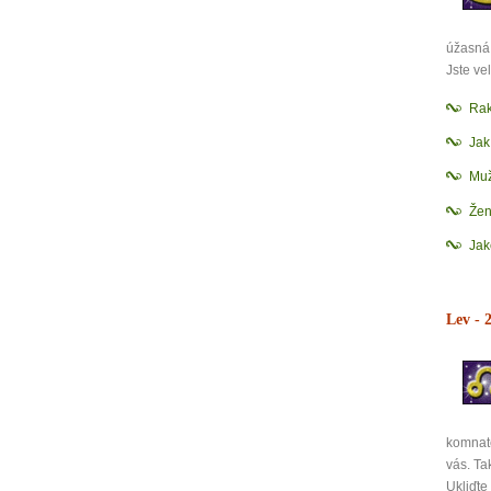
úžasná 
Jste vel
Rak
Ja
Mu
Žen
Jak
Lev
- 2
komnatě
vás. Ta
Ukliďte 