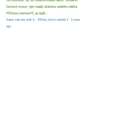
rozhodnete), by se měla provádět takto: Snídaně:
čerstvé ovoce, (jen malá) sklenice teplého mléka.
Příčinou (nemoci?), je opět...
Dobrý zrak bez brýlí X. - Příčiny očních neduhů 3
·
5 years
ago