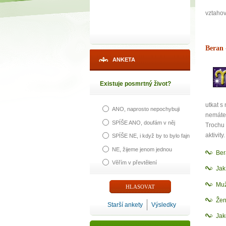
vztahov
Beran
ANKETA
Existuje posmrtný život?
utkat s
ANO, naprosto nepochybuji
nemáte
SPÍŠE ANO, doufám v něj
Trochu 
aktivity.
SPÍŠE NE, i když by to bylo fajn
NE, žijeme jenom jednou
Ber
Věřím v převtělení
Ja
Muž
Žen
Starší ankety
Výsledky
Jak