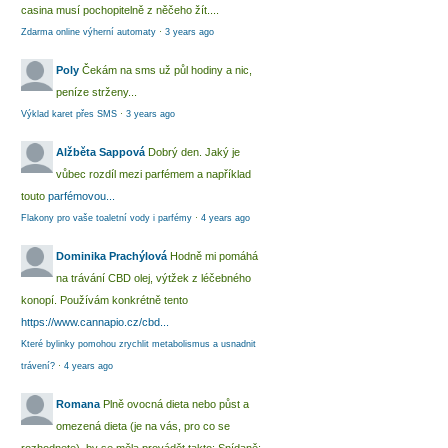
casina musí pochopitelně z něčeho žít....
Zdarma online výherní automaty
·
3 years ago
Poly
Čekám na sms už půl hodiny a nic,
peníze strženy...
Výklad karet přes SMS
·
3 years ago
Alžběta Sappová
Dobrý den. Jaký je
vůbec rozdíl mezi parfémem a například
touto
parfémovou...
Flakony pro vaše toaletní vody i parfémy
·
4 years ago
Dominika Prachýlová
Hodně mi pomáhá
na trávání CBD olej, výtžek z léčebného
konopí. Používám konkrétně tento
https://www.cannapio.cz/cbd...
Které bylinky pomohou zrychlit metabolismus a usnadnit
trávení?
·
4 years ago
Romana
Plně ovocná dieta nebo půst a
omezená dieta (je na vás, pro co se