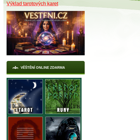
Výklad tarotových karet
VĚŠTĚNÍ ONLINE ZDARMA