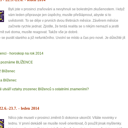
Byli jste v prosinci zraňováni a nevyhnuli se bolestným zkušenostem. I když
mít více energie každý den
vám leden připravuje jen úspěchy, musíte přešlápnout, abyste si to
vnést do života rovnováhu
uvědomili. To se děje v prvních dvou třetinách měsíce. Závěrem měsíce
být šťastnější
začnete rychle jednat. Zjistíte, že tvrdá realita se s nikým nemazlí a jestli
mít své doma, musíte reagovat. Takže vše je dobré.
 se pustit starého a již nefunkčního. Uvolní se místo a čas pro nové. Je důležité jít
Nenávidíme spam stejně jako vy
ženci - horoskop na rok 2014
k poznáme BLÍŽENCE
 Blíženec
a Blíženec
é utváří vztahy zrozenec Blíženců s ostatními znameními?
22.6.-23.7.
- leden 2014
Něco jste museli v prosinci změnit či dokonce ukončit. Vítáte novinky v
lednu. V první dekádě se musíte nově orientovat, či použít jinak myšlenky.