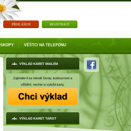
PŘIHLÁŠENÍ
REGISTRACE
OSKOPY
VĚŠTCI NA TELEFONU
VÝKLAD KARET MAILEM
Zajímáte-li se minulé životy, budoucnost a
věštění, nechte si vyložit karty.
VÝKLAD KARET TAROT