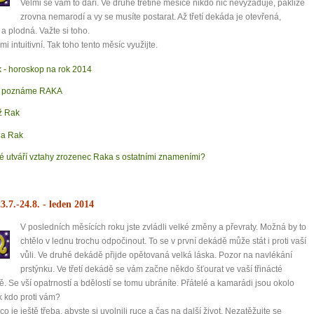
Velmi se vám to daří. Ve druhé třetině měsíce nikdo nic nevyžaduje, pakliže
zrovna nemarodí a vy se musíte postarat. Až třetí dekáda je otevřená,
a plodná. Važte si toho.
mi intuitivní. Tak toho tento měsíc využijte.
 - horoskop na rok 2014
k poznáme RAKA
ž Rak
a Rak
é utváří vztahy zrozenec Raka s ostatními znameními?
3.7.-24.8.
- leden 2014
V posledních měsících roku jste zvládli velké změny a převraty. Možná by to
chtělo v lednu trochu odpočinout. To se v první dekádě může stát i proti vaší
vůli. Ve druhé dekádě přijde opětovaná velká láska. Pozor na navlékání
prstýnku. Ve třetí dekádě se vám začne někdo šťourat ve vaší třinácté
. Se vší opatrností a bdělostí se tomu ubráníte. Přátelé a kamarádi jsou okolo
k kdo proti vám?
co je ještě třeba, abyste si uvolnili ruce a čas na další život. Nezatěžujte se