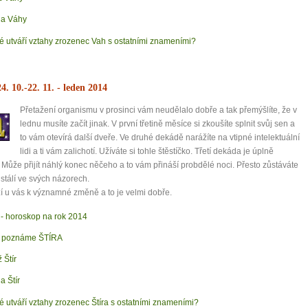
a Váhy
é utváří vztahy zrozenec Vah s ostatními znameními?
4. 10.-22. 11.
- leden 2014
Přetažení organismu v prosinci vám neudělalo dobře a tak přemýšlíte, že v
lednu musíte začít jinak. V první třetině měsíce si zkoušíte splnit svůj sen a
to vám otevírá další dveře. Ve druhé dekádě narážíte na vtipné intelektuální
lidi a ti vám zalichotí. Užíváte si tohle štěstíčko. Třetí dekáda je úplně
 Může přijít náhlý konec něčeho a to vám přináší probdělé noci. Přesto zůstáváte
 stálí ve svých názorech.
 u vás k významné změně a to je velmi dobře.
r - horoskop na rok 2014
 poznáme ŠTÍRA
 Štír
a Štír
é utváří vztahy zrozenec Štíra s ostatními znameními?