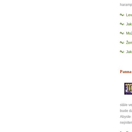
haramp
Lev
Jak
Muž
Žen
Jak
Panna
stále v
bude d
Abyste 
nejnite