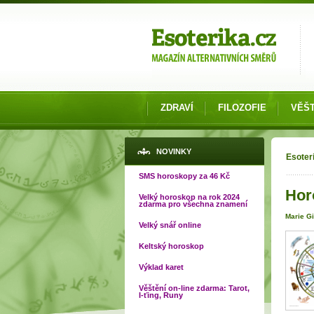
Možnosti výběru
ZDRAVÍ
FILOZOFIE
VĚŠT
Jste
NOVINKY
Esoter
SMS horoskopy za 46 Kč
Hor
Velký horoskop na rok 2024
zdarma pro všechna znamení
Marie Gi
Velký snář online
Keltský horoskop
Výklad karet
Věštění on-line zdarma: Tarot,
I-ťing, Runy