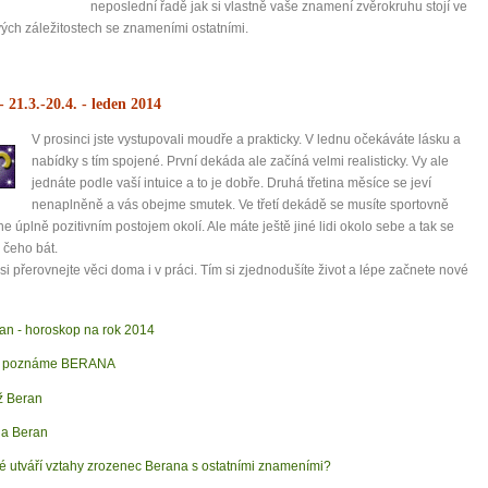
neposlední řadě jak si vlastně vaše znamení zvěrokruhu stojí ve
ých záležitostech se znameními ostatními.
- 21.3.-20.4.
- leden 2014
V prosinci jste vystupovali moudře a prakticky. V lednu očekáváte lásku a
nabídky s tím spojené. První dekáda ale začíná velmi realisticky. Vy ale
jednáte podle vaší intuice a to je dobře. Druhá třetina měsíce se jeví
nenaplněně a vás obejme smutek. Ve třetí dekádě se musíte sportovně
 ne úplně pozitivním postojem okolí. Ale máte ještě jiné lidi okolo sebe a tak se
 čeho bát.
si přerovnejte věci doma i v práci. Tím si zjednodušíte život a lépe začnete nové
an - horoskop na rok 2014
k poznáme BERANA
 Beran
a Beran
é utváří vztahy zrozenec Berana s ostatními znameními?