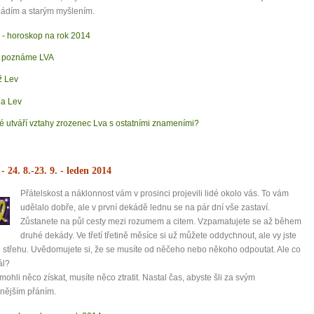
ádím a starým myšlením.
 - horoskop na rok 2014
 poznáme LVA
 Lev
a Lev
é utváří vztahy zrozenec Lva s ostatními znameními?
- 24. 8.-23. 9.
- leden 2014
Přátelskost a náklonnost vám v prosinci projevili lidé okolo vás. To vám
udělalo dobře, ale v první dekádě lednu se na pár dní vše zastaví.
Zůstanete na půl cesty mezi rozumem a citem. Vzpamatujete se až během
druhé dekády. Ve třetí třetině měsíce si už můžete oddychnout, ale vy jste
e střehu. Uvědomujete si, že se musíte od něčeho nebo někoho odpoutat. Ale co
ál?
mohli něco získat, musíte něco ztratit. Nastal čas, abyste šli za svým
rnějším přáním.