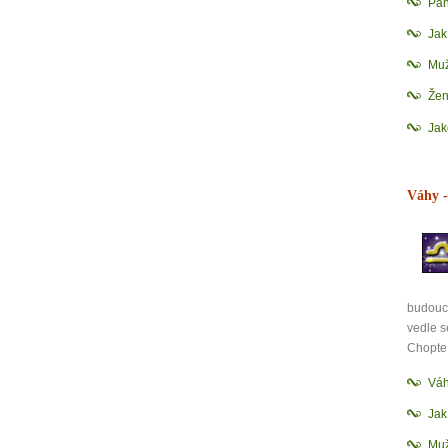
Pan
Ja
Mu
Že
Jak
Váhy
-
budoucn
vedle s
Chopte 
Váh
Ja
Mu