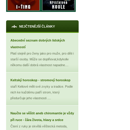
NEJČTENĚJŠÍ ČLÁNKY
Abecední seznam dobrých lidských
vlastností
Platí stejně pro ženy jako pro muže, pro děti i
starší osoby. Může se doplňovat,kdykoliv
někomu další dobrá vlastnost napadne....
X
Keltský horoskop - stromový horoskop
staří Keltové měli své zvyky a tradice. Podle
nich ke každému patří strom, který
předurčuje jeho vlastnosti ....
Naučte se věštit aneb chiromantie je vždy
při ruce - čára života, hlavy a srdce
Čtení z ruky je skvělá věštecká metoda,