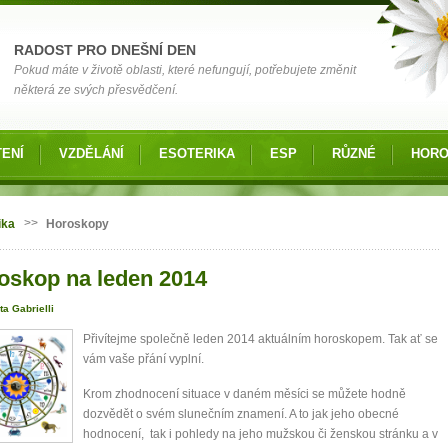
RADOST PRO DNEŠNÍ DEN
Pokud máte v životě oblasti, které nefungují, potřebujete změnit
některá ze svých přesvědčení.
ENÍ
VZDĚLÁNÍ
ESOTERIKA
ESP
RŮZNÉ
HOR
 zde
>>
ika
Horoskopy
oskop na leden 2014
ta Gabrielli
Přivítejme společně leden 2014 aktuálním horoskopem. Tak ať se
vám vaše přání vyplní.
Krom zhodnocení situace v daném měsíci se můžete hodně
dozvědět o svém slunečním znamení. A to jak jeho obecné
hodnocení, tak i pohledy na jeho mužskou či ženskou stránku a v