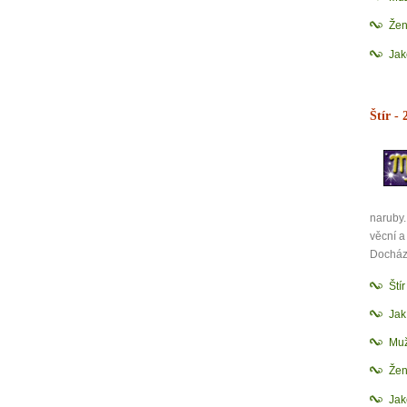
Žen
Jak
Štír
- 2
naruby.
věcní a
Dochází
Ští
Jak
Muž
Žen
Jak