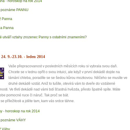
na - horoskop na rok 2014
k poznáme PANNU
ž Panna
na Panna
é utváří vztahy zrozenec Panny s ostatními znameními?
 24. 9.-23.10.
- leden 2014
Vaše přepracovanost v posledních měsících roku si vybrala svou daň.
Chcete se v lednu opřít o svou intuici, ale když v první dekádě dojde na
lámání chleba, poradíte se se šedou kůrou mozkovou. Něčeho se musíte ve
druhé dekádě vzdát. Aniž to tušíte, otevírá vám to dveře do vzdálené
osti. Ve třetí dekádě nad vámi bdí šťastná hvězda, přesto špatně spíte. Máte
ebe pomocné ruce či náruč. Tak proč se bát.
se příležitosti a jděte tam, kam vás srdce táhne.
y - horoskop na rok 2014
k poznáme VÁHY
ž Váhy