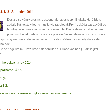
21.4.-21.5.
- leden 2014
Dostalo se vám v prosinci dost energie, abyste splnili úkoly, které jste si
zadali. Tušíte, že v lednu musíte víc zabojovat. První dekáda vás zavádí do
hloubky vaší duše a tomu velmi porozumíte. Druhá dekáda nabízí široké
pole působnosti, čehož úspěšně využijete. Ve třetí dekádě přichází zpráva,
nejspíš vyslechnete, ale vůbec se vám to nelíbí. Záleží na vás, kdy dáte vale
 náladě.
te se negativnímu. Pozitivně naladění lidé a situace vás nabíjí. Tak se jimi
e.
0 tipů pro zdravý a
 - horoskop na rok 2014
k poznáme BÝKA
lnohodnotný život
 Býk
a Býk
... všechny tipy zdarma.
é utváří vztahy zrozenec Býka s ostatními znameními?
it, že jste unaveni hned jak ráno vstanete?
Nemusí to tak být - ZJISTĚTE ZDARMA!
ci
- 22.5.-21.6.
- leden 2014