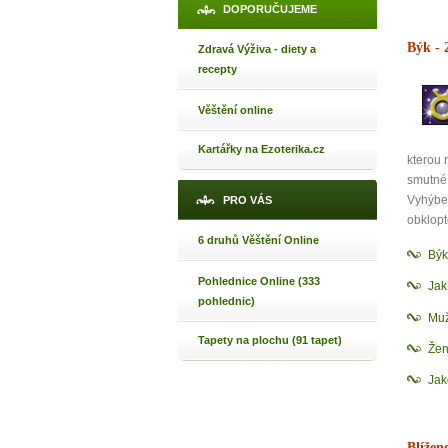
DOPORUČUJEME
Býk
- 
Zdravá Výživa - diety a
recepty
Věštění online
Kartářky na Ezoterika.cz
kterou 
smutné
Vyhýbej
PRO VÁS
obklopt
6 druhů Věštění Online
1
Býk
Pohlednice Online (333
Ja
pohlednic)
p
Muž
Tapety na plochu (91 tapet)
Žen
Jak
Máte poc
Blížen