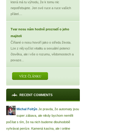
která má tu výhodu, že k tomu nic
nepotřebujete. Jen své ruce a ruce vašich
přátel....
Tvar nosu nám hodně prozradí o jeho
majiteli
Číňané o nosu hovoří jako o středu života.
Lze z něj vyčíst vitalitu a sexuální potenci
člověka, ale i vše o rozumu, vědomostech a
povaze...
VÍCE ČLÁNKU
RECENT COMMENTS
Michal Foltýn
Je pravda, že automaty jsou
super zábava, ale nikdy bychom neměli
počítat s tím, že na nich budeme dlouhodobě
vyhrávat peníze. Kamená kasína, ale i online