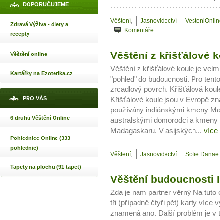
DOPORUČUJEME
Věštení
,
Jasnovidectví
VesteniOnlin
Zdravá Výživa - diety a
Komentáře
recepty
Věštění z křišťálové 
Věštění online
Věštění z křišťálové koule je vel
Kartářky na Ezoterika.cz
"pohled" do budoucnosti. Pro tent
zrcadlový povrch. Křišťálová koul
PRO VÁS
Křišťálové koule jsou v Evropě zn
používány indiánskými kmeny Ma
6 druhů Věštění Online
australskými domorodci a kmeny 
Madagaskaru. V asijských...
více
Pohlednice Online (333
pohlednic)
Věštení
,
Jasnovidectví
Sofie Danae
Tapety na plochu (91 tapet)
Věštění budoucnosti I
Zda je nám partner věrný Na tut
tři (případně čtyři pět) karty víc
znamená ano. Další problém je v t