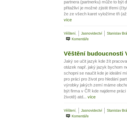
partnera (partnerku) může to být
přitažliví je možné zjistit třemi (
že ze všech karet vyložíme tři (až 
více
Věštení
,
Jasnovidectví
Stanislav Br
Komentáře
Věštění budoucnosti V
Jaký se učit jazyk kde žít pracova
otázek např. jaký jazyk bychom ne
schopni se naučit kde je ideální 
pro práci pro život pro hledání part
výrobky jakých zemí máme obchodo
být firma v ČR kde najdeme práci 
životě) atd...
více
Věštení
,
Jasnovidectví
Stanislav Br
Komentáře