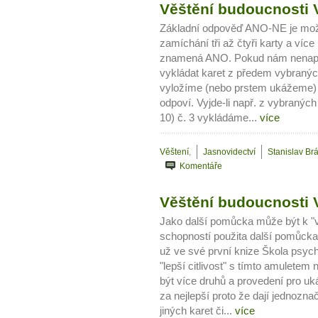
Věštění budoucnosti V
Základní odpověď ANO-NE je možn
zamíchání tři až čtyři karty a víc
znamená ANO. Pokud nám nenapoví 
vykládat karet z předem vybranýc
vyložíme (nebo prstem ukážeme) j
odpoví. Vyjde-li např. z vybraných 
10) č. 3 vykládáme...
více
Věštení
,
Jasnovidectví
Stanislav Br
Komentáře
10 tipů p
Věštění budoucnosti V
plnohodn
Jako další pomůcka může být k "
schopností použita další pomůcka
... všechny
už ve své první knize Škola psycho
"lepší citlivost" s tímto amuletem 
Máte pocit, že jste unaveni hn
být více druhů a provedení pro uk
Ne
za nejlepší proto že dají jednozn
jiných karet či...
více