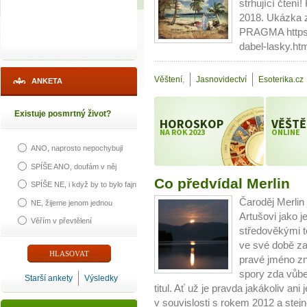
strhující čtení
2018. Ukázka 
PRAGMA https:
dabel-lasky.ht
Věštení
,
Jasnovidectví
Esoterika.cz
ANKETA
Existuje posmrtný život?
HOROSKOP
VĚŠTĚ
NA ROK 2023
ONLINE
ANO, naprosto nepochybuji
SPÍŠE ANO, doufám v něj
Co předvídal Merlin
SPÍŠE NE, i když by to bylo fajn
Čaroděj Merlin
NE, žijeme jenom jednou
Artušovi jako j
Věřím v převtělení
středověkými t
ve své době za
pravé jméno zn
spory zda vůbe
Starší ankety
Výsledky
titul. Ať už je pravda jakákoliv an
v souvislosti s rokem 2012 a stejně