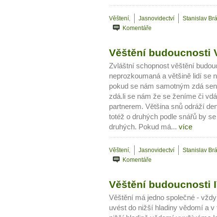
Jak mít více energie každ
Věštení
,
Jasnovidectví
Stanislav Br
Jak vnést do života rovno
Komentáře
Jak být šťastnější
Věštění budoucnosti 
Zvláštní schopnost věštění budoucn
neprozkoumaná a většině lidí se n
pokud se nám samotným zdá sen o
zdá.li se nám že se ženíme či v
partnerem. Většina snů odráží den
totéž o druhých podle snářů by se
druhých. Pokud má...
více
Věštení
,
Jasnovidectví
Stanislav Br
Komentáře
Věštění budoucnosti I
Věštění má jedno společné - vždy
uvést do nižší hladiny vědomí a v t