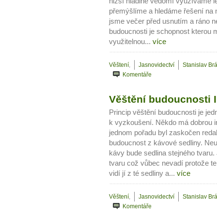
nižší hladině vědomí využíváme l
přemýšlíme a hledáme řešení na n
jsme večer před usnutím a ráno n
budoucnosti je schopnost kterou ma
využitelnou...
více
Věštení
,
Jasnovidectví
Stanislav Br
Komentáře
Věštění budoucnosti II
Princip věštění budoucnosti je jed
k vyzkoušení. Někdo má dobrou in
jednom pořadu byl zaskočen redak
budoucnost z kávové sedliny. Neum
kávy bude sedlina stejného tvaru
tvaru což vůbec nevadí protože te
vidí jí z té sedliny a...
více
Věštení
,
Jasnovidectví
Stanislav Br
Komentáře