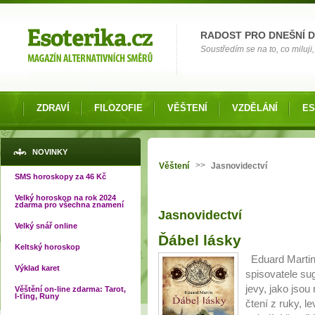
Možnosti výběru
RADOST PRO DNEŠNÍ 
Soustředím se na to, co miluji, 
ZDRAVÍ
FILOZOFIE
VĚŠTENÍ
VZDĚLÁNÍ
ES
Jste zde
NOVINKY
>>
Věštení
Jasnovidectví
SMS horoskopy za 46 Kč
Velký horoskop na rok 2024
zdarma pro všechna znamení
Jasnovidectví
Velký snář online
Stránky
Ďábel lásky
Keltský horoskop
Eduard Martin
Výklad karet
spisovatele su
jevy, jako jsou
Věštění on-line zdarma: Tarot,
I-ťing, Runy
čtení z ruky, l