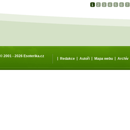
1
2
3
4
5
6
7
© 2001 - 2026
Esoterika.cz
|
|
|
|
Redakce
Autoři
Mapa webu
Archív