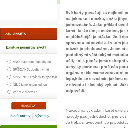
Své karty považuji za nejlepší 
na jakoukoli otázku, což u jinýc
jednoznačné. Jako příklad uved
karet, takže tím je možnost, jak
ANKETA
nejdůležitější je otázka. Je-li
správnou odpověď a i v tom js
Existuje posmrtný život?
otázek je předepsáno. Jsem pře
podobnými věšteckými metodami
učit, kolik peněz jsme schopni v
ANO, naprosto nepochybuji
úchylky partnera, proč nás part
SPÍŠE ANO, doufám v něj
orgánu v těle máme zdravotní pr
SPÍŠE NE, i když by to bylo fajn
lépe,kde se seznámit, jakému se
v návodu i klasický výklad. Jak
NE, žijeme jenom jednou
odpovědi.
Věřím v převtělení
Návodů na vykládání karet existu
Starší ankety
Výsledky
návody jsou jednoduché, jiné složit
Je třeba si uvědomit, co je podstato