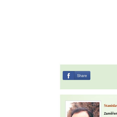
Jak být šťastnější
Share
Stanisl
Zaměřen