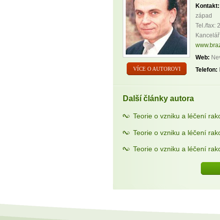
Kontakt:
západ
Tel./fax:
Kancelář
www.braz
Web:
Nev
VÍCE O AUTOROVI
Telefon:
Další články autora
Teorie o vzniku a léčení rako
Teorie o vzniku a léčení rak
Teorie o vzniku a léčení rak