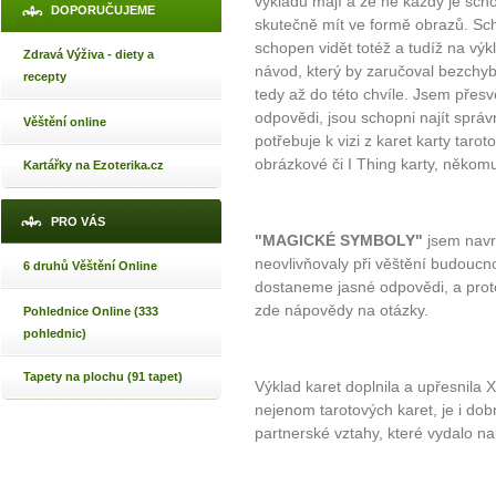
výkladu mají a že ne každý je scho
DOPORUČUJEME
skutečně mít ve formě obrazů. Scho
schopen vidět totéž a tudíž na výk
Zdravá Výživa - diety a
návod, který by zaručoval bezchyb
recepty
tedy až do této chvíle. Jsem přesvě
odpovědi, jsou schopni najít sprá
Věštění online
potřebuje k vizi z karet karty taro
obrázkové či I Thing karty, někomu 
Kartářky na Ezoterika.cz
PRO VÁS
"MAGICKÉ SYMBOLY"
jsem navr
neovlivňovaly při věštění budoucno
6 druhů Věštění Online
dostaneme jasné odpovědi, a prot
zde nápovědy na otázky.
Pohlednice Online (333
pohlednic)
Tapety na plochu (91 tapet)
Výklad karet doplnila a upřesnila 
nejenom tarotových karet, je i do
partnerské vztahy, které vydalo na