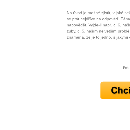
Na úvod je možné zjistit, v jaké se
se ptát nejdříve na odpověď. Tém
napovědět. Vyjde-li např. č. 6, n
zuby, č. 5, naším největším probl
znamená, že je to jedno, s jakými
10 tipů p
Pokr
plnohodn
... všechny
Máte pocit, že jste unaveni hn
Ne
Jak mít více energie každ
Jak vnést do života rovno