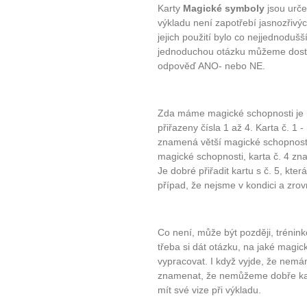
Karty
Magické symboly
jsou urče
výkladu není zapotřebí jasnozřivý
jejich použití bylo co nejjednoduš
jednoduchou otázku můžeme dost
odpověď ANO- nebo NE.
Zda máme magické schopnosti je mo
přiřazeny čísla 1 až 4. Karta č. 1 
znamená větší magické schopnosti
magické schopnosti, karta č. 4 
Je dobré přiřadit kartu s č. 5, kt
případ, že nejsme v kondici a zro
Co není, může být později, trénink
třeba si dát otázku, na jaké magi
vypracovat. I když vyjde, že nem
znamenat, že nemůžeme dobře kart
mít své vize při výkladu.