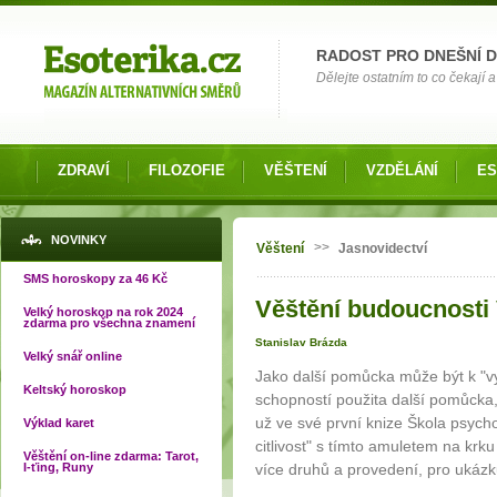
Možnosti výběru
RADOST PRO DNEŠNÍ 
Dělejte ostatním to co čekají a 
ZDRAVÍ
FILOZOFIE
VĚŠTENÍ
VZDĚLÁNÍ
ES
Jste zde
NOVINKY
>>
Věštení
Jasnovidectví
SMS horoskopy za 46 Kč
Věštění budoucnosti 
Velký horoskop na rok 2024
zdarma pro všechna znamení
Stanislav Brázda
Velký snář online
Jako další pomůcka může být k "v
Keltský horoskop
schopností použita další pomůcka,
už ve své první knize Škola psychot
Výklad karet
citlivost" s tímto amuletem na krku
Věštění on-line zdarma: Tarot,
I-ťing, Runy
více druhů a provedení, pro ukáz