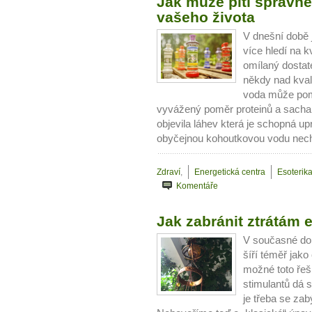
Jak může pití správné 
vašeho života
V dnešní době 
více hledí na k
omílaný dostate
někdy nad kval
voda může pom
vyvážený poměr proteinů a sachar
objevila láhev která je schopná upra
obyčejnou kohoutkovou vodu necha
Zdraví
,
Energetická centra
Esoterika
Komentáře
Jak zabránit ztrátám 
V současné dob
šíří téměř jako
možné toto řeši
stimulantů dá 
je třeba se zab