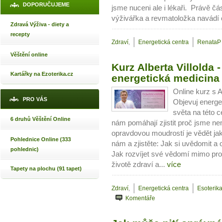
DOPORUČUJEME
jsme nuceni ale i lékaři. Právě č
výživářka a revmatoložka navádí 
Zdravá Výživa - diety a
recepty
Zdraví
,
Energetická centra
RenataP
Věštění online
Kurz Alberta Villolda
Kartářky na Ezoterika.cz
energetická medicina
Online kurz s A
PRO VÁS
Objevuj energe
světa na této 
6 druhů Věštění Online
nám pomáhají zjistit proč jsme n
opravdovou moudrostí je vědět jak 
Pohlednice Online (333
nám a zjistěte: Jak si uvědomit a o
pohlednic)
Jak rozvíjet své vědomí mimo prost
životě zdraví a...
více
Tapety na plochu (91 tapet)
Zdraví
,
Energetická centra
Esoterika
Komentáře