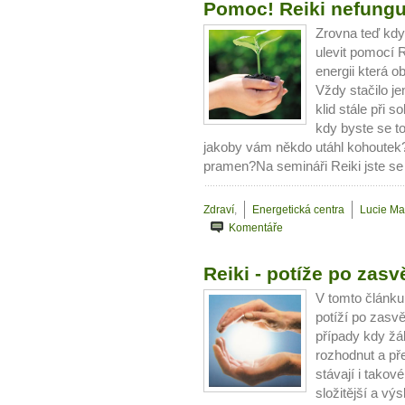
plnohodn
Pomoc! Reiki nefungu
Zrovna teď když
... všechny
ulevit pomocí R
energii která o
Máte pocit, že jste unaveni hn
Vždy stačilo je
Ne
klid stále při 
kdy byste se tol
jakoby vám někdo utáhl kohoutek?
Jak mít více energie každ
pramen?Na semináři Reiki jste se 
Jak vnést do života rovno
Jak být šťastnější
Zdraví
,
Energetická centra
Lucie Ma
Komentáře
Reiki - potíže po zasvě
V tomto článku
potíží po zasv
případy kdy žák
rozhodnut a př
stávají i tako
složitější a vý