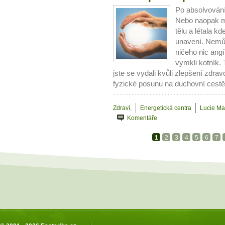
Po absolvování 
Nebo naopak má
tělu a létala k
unavení. Nemů
ničeho nic angí
vymkli kotník. 
jste se vydali kvůli zlepšení zdrav
fyzické posunu na duchovní cestě 
Zdraví
,
Energetická centra
Lucie Ma
Komentáře
1
2
3
4
5
6
7