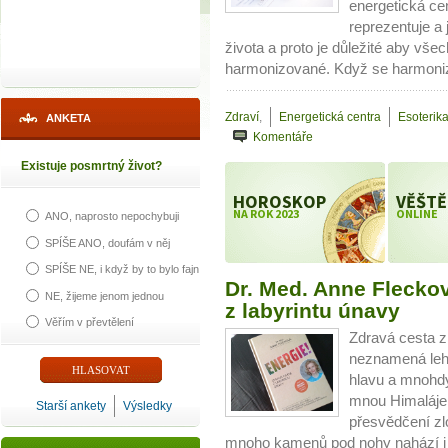
energetická ce
reprezentuje a
života a proto je důležité aby vš
harmonizované. Když se harmoniz
Zdraví
,
Energetická centra
Esoterika
ANKETA
Komentáře
Existuje posmrtný život?
HOROSKOP
VĚŠTĚ
NA ROK 2023
ONLINE
ANO, naprosto nepochybuji
SPÍŠE ANO, doufám v něj
SPÍŠE NE, i když by to bylo fajn
Dr. Med. Anne Fleckov
NE, žijeme jenom jednou
z labyrintu únavy
Věřím v převtělení
Zdravá cesta z
neznamená leh
hlavu a mnohdy
mnou Himaláje
Starší ankety
Výsledky
přesvědčení zl
mnoho kamenů pod nohy nahází i d