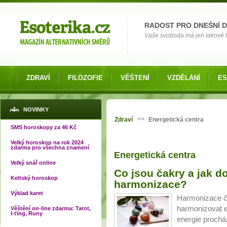
Možnosti výběru
RADOST PRO DNEŠNÍ 
Vaše svoboda má jen takové hr
ZDRAVÍ
FILOZOFIE
VĚŠTENÍ
VZDĚLÁNÍ
ES
Jste zde
NOVINKY
>>
Zdraví
Energetická centra
SMS horoskopy za 46 Kč
Velký horoskop na rok 2024
zdarma pro všechna znamení
Energetická centra
Velký snář online
Stránky
Co jsou čakry a jak d
Keltský horoskop
harmonizace?
Výklad karet
Harmonizace ča
harmonizovat en
Věštění on-line zdarma: Tarot,
I-ťing, Runy
energie prochá