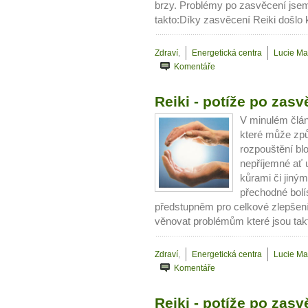
brzy. Problémy po zasvěcení jsem
takto:Díky zasvěcení Reiki došlo k
Zdraví
,
Energetická centra
Lucie Ma
Komentáře
Reiki - potíže po zasvě
V minulém člán
které může způs
rozpouštění bl
nepříjemné ať 
kůrami či jiným
přechodné bolí
předstupněm pro celkové zlepšen
věnovat problémům které jsou tak
Zdraví
,
Energetická centra
Lucie Ma
Komentáře
Reiki - potíže po zasvě