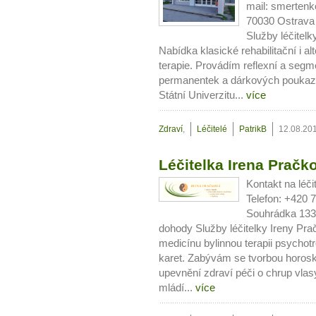
mail: smerte
70030 Ostrava
Služby léčitel
Nabídka klasické rehabilitační i a
terapie. Provádím reflexní a se
permanentek a dárkových poukaz
Státní Univerzitu...
více
Zdraví
,
Léčitelé
PatrikB
12.08.20
Léčitelka Irena Pračk
Kontakt na léči
Telefon: +420 
Souhrádka 133 
dohody Služby léčitelky Ireny Prač
medicínu bylinnou terapii psychotro
karet. Zabývám se tvorbou horos
upevnění zdraví péči o chrup vlasy
mládí...
více