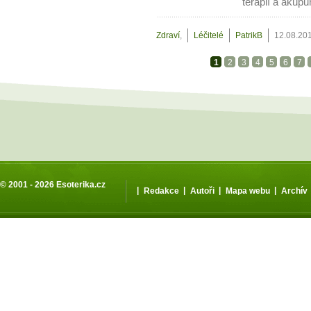
terapií a akupu
Zdraví
,
Léčitelé
PatrikB
12.08.20
1
2
3
4
5
6
7
© 2001 - 2026
Esoterika.cz
|
|
|
|
Redakce
Autoři
Mapa webu
Archív