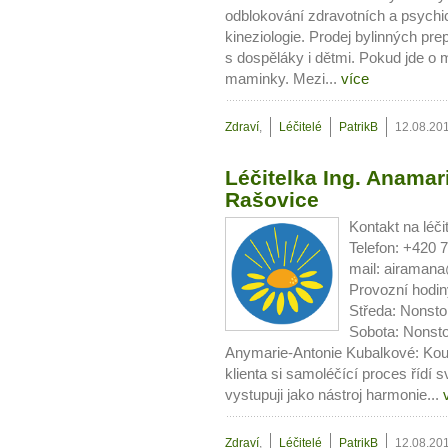
Ne
odblokování zdravotních a psych
kineziologie. Prodej bylinných pr
s dospěláky i dětmi. Pokud jde o ma
Jak mít více energie každ
maminky. Mezi...
více
Jak vnést do života rovno
Jak být šťastnější
Zdraví
,
Léčitelé
PatrikB
12.08.20
Léčitelka Ing. Anamar
Rašovice
Kontakt na léč
Telefon: +420 
mail: airaman
Provozní hodin
Středa: Nonsto
Sobota: Nonsto
Anymarie-Antonie Kubalkové: Kouzl
klienta si samoléčící proces řídí s
vystupuji jako nástroj harmonie...
Zdraví
,
Léčitelé
PatrikB
12.08.20