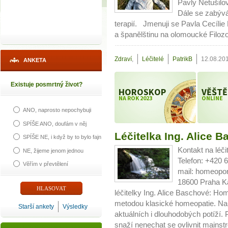
Pavly Netušilov
Dále se zabývá
terapií. Jmenuji se Pavla Cecílie
a španělštinu na olomoucké Filozof
Zdraví
,
Léčitelé
PatrikB
12.08.20
ANKETA
Existuje posmrtný život?
HOROSKOP
VĚŠTĚ
NA ROK 2023
ONLINE
ANO, naprosto nepochybuji
SPÍŠE ANO, doufám v něj
Léčitelka Ing. Alice 
SPÍŠE NE, i když by to bylo fajn
Kontakt na lé
NE, žijeme jenom jednou
Telefon: +420 
Věřím v převtělení
mail: homeopo
18600 Praha Ka
léčitelky Ing. Alice Baschové: Ho
metodou klasické homeopatie. Na
Starší ankety
Výsledky
aktuálních i dlouhodobých potíží.
snaží nenechat se ovlivnit mainstr