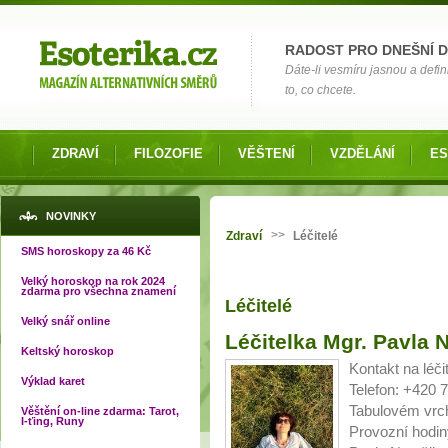
Možnosti výběru
RADOST PRO DNEŠNÍ 
Dáte-li vesmíru jasnou a defin
to, co chcete.
ZDRAVÍ
FILOZOFIE
VĚŠTENÍ
VZDĚLÁNÍ
ES
Jste zde
NOVINKY
>>
Zdraví
Léčitelé
SMS horoskopy za 46 Kč
Velký horoskop na rok 2024
zdarma pro všechna znamení
Léčitelé
Velký snář online
Stránky
Léčitelka Mgr. Pavla 
Keltský horoskop
Kontakt na léč
Výklad karet
Telefon: +420 
Tabulovém vrc
Věštění on-line zdarma: Tarot,
I-ťing, Runy
Provozní hodin