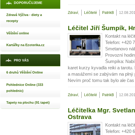
DOPORUČUJEME
Zdraví
,
Léčitelé
PatrikB
12.08.20
Zdravá Výživa - diety a
recepty
Léčitel Jiří Šumpík, 
Věštění online
Kontakt na léči
Telefon: +420
Kartářky na Ezoterika.cz
Smetanovo náb
Provozní hodiny
PRO VÁS
Šumpíka: Nabíz
karet kurzy kyvadla reiki a tarotu
6 druhů Věštění Online
a masážemi se zabývám na plný p
Nevím proč tomu tak bylo ale čas 
Pohlednice Online (333
pohlednic)
Zdraví
,
Léčitelé
PatrikB
12.08.20
Tapety na plochu (91 tapet)
Léčitelka Mgr. Svetla
Ostrava
Kontakt na léč
Telefon: +420 