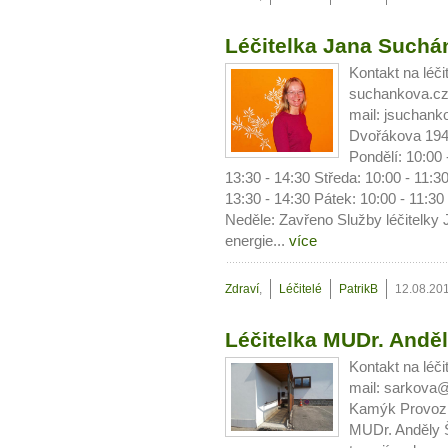
Léčitelka Jana Suchá
Kontakt na léči
suchankova.cz 
mail: jsuchan
Dvořákova 1947
Pondělí: 10:00 
13:30 - 14:30 Středa: 10:00 - 11:30
13:30 - 14:30 Pátek: 10:00 - 11:30
Neděle: Zavřeno Služby léčitelk
energie...
více
Zdraví
,
Léčitelé
PatrikB
12.08.20
Léčitelka MUDr. Andě
Kontakt na léči
mail: sarkova
Kamýk Provozní
MUDr. Anděly Š