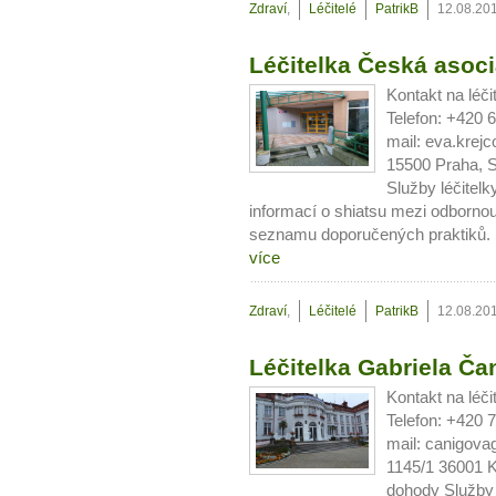
Zdraví
,
Léčitelé
PatrikB
12.08.20
Léčitelka Česká asoci
Kontakt na léč
Telefon: +420 
mail: eva.kre
15500 Praha, S
Služby léčitelk
informací o shiatsu mezi odbornou
seznamu doporučených praktiků. M
více
10 tipů p
Zdraví
,
Léčitelé
PatrikB
12.08.20
Léčitelka Gabriela Ča
plnohodn
Kontakt na léč
Telefon: +420 
... všechny
mail: canigov
1145/1 36001 K
Máte pocit, že jste unaveni hn
dohody Služby 