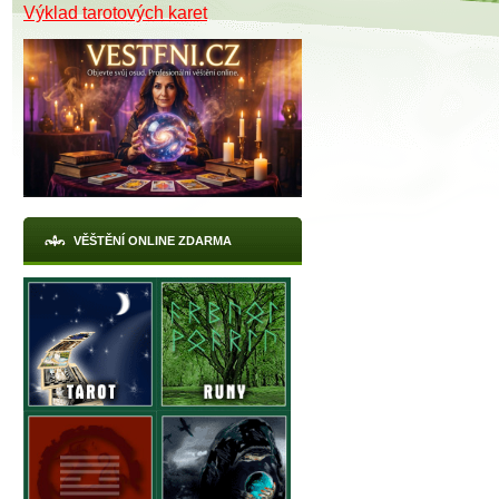
Výklad tarotových karet
VĚŠTĚNÍ ONLINE ZDARMA