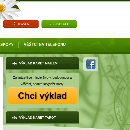
PŘIHLÁŠENÍ
REGISTRACE
OSKOPY
VĚŠTCI NA TELEFONU
VÝKLAD KARET MAILEM
Zajímáte-li se minulé životy, budoucnost a
věštění, nechte si vyložit karty.
VÝKLAD KARET TAROT