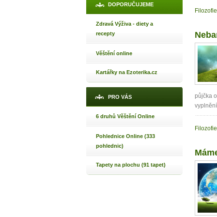
DOPORUČUJEME
Filozofie
Zdravá Výživa - diety a
Neban
recepty
Věštění online
Kartářky na Ezoterika.cz
půjčka o
PRO VÁS
vyplnění
6 druhů Věštění Online
Filozofie
Pohlednice Online (333
pohlednic)
Máme
Tapety na plochu (91 tapet)