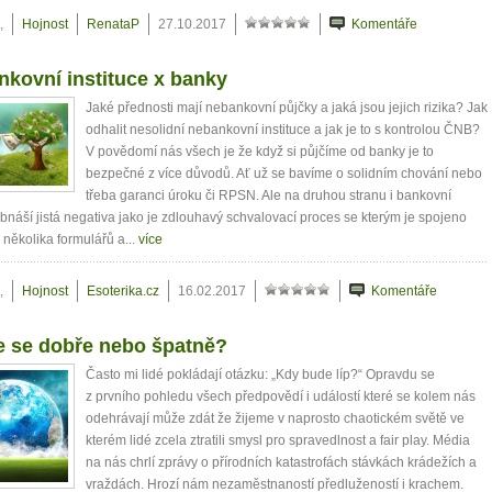
,
Hojnost
RenataP
27.10.2017
Komentáře
kovní instituce x banky
Jaké přednosti mají nebankovní půjčky a jaká jsou jejich rizika? Jak
odhalit nesolidní nebankovní instituce a jak je to s kontrolou ČNB?
V povědomí nás všech je že když si půjčíme od banky je to
bezpečné z více důvodů. Ať už se bavíme o solidním chování nebo
třeba garanci úroku či RPSN. Ale na druhou stranu i bankovní
bnáší jistá negativa jako je zdlouhavý schvalovací proces se kterým je spojeno
 několika formulářů a...
více
,
Hojnost
Esoterika.cz
16.02.2017
Komentáře
 se dobře nebo špatně?
Často mi lidé pokládají otázku: „Kdy bude líp?“ Opravdu se
z prvního pohledu všech předpovědí i událostí které se kolem nás
odehrávají může zdát že žijeme v naprosto chaotickém světě ve
kterém lidé zcela ztratili smysl pro spravedlnost a fair play. Média
na nás chrlí zprávy o přírodních katastrofách stávkách krádežích a
vraždách. Hrozí nám nezaměstnaností předlužeností i krachem.