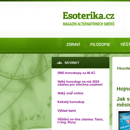
Možnosti výběru
ZDRAVÍ
FILOZOFIE
VĚŠT
Jste 
NOVINKY
Filozofi
SMS horoskopy za 46 Kč
Velký horoskop na rok 2024
zdarma pro všechna znamení
Hojn
Velký snář online
Jak s
Keltský horoskop
měsí
Výklad karet
Věštění on-line zdarma: Tarot,
I-ťing, Runy