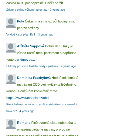
casina musí pochopitelně z něčeho žít....
Zdarma online výherní automaty
·
3 years ago
Poly
Čekám na sms už půl hodiny a nic,
peníze strženy...
Výklad karet přes SMS
·
3 years ago
Alžběta Sappová
Dobrý den. Jaký je
vůbec rozdíl mezi parfémem a například
touto
parfémovou...
Flakony pro vaše toaletní vody i parfémy
·
4 years ago
Dominika Prachýlová
Hodně mi pomáhá
na trávání CBD olej, výtžek z léčebného
konopí. Používám konkrétně tento
https://www.cannapio.cz/cbd...
Které bylinky pomohou zrychlit metabolismus a usnadnit
trávení?
·
4 years ago
Romana
Plně ovocná dieta nebo půst a
omezená dieta (je na vás, pro co se