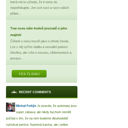
která má tu výhodu, že k tomu nic
nepotřebujete. Jen své ruce a ruce vašich
přátel....
Tvar nosu nám hodně prozradí o jeho
majiteli
Číňané o nosu hovoří jako o středu života.
Lze z něj vyčíst vitalitu a sexuální potenci
člověka, ale i vše o rozumu, vědomostech a
povaze...
VÍCE ČLÁNKU
RECENT COMMENTS
Michal Foltýn
Je pravda, že automaty jsou
super zábava, ale nikdy bychom neměli
počítat s tím, že na nich budeme dlouhodobě
vyhrávat peníze. Kamená kasína, ale i online