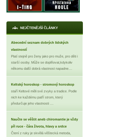
NEJČTENĚJŠÍ ČLÁNKY
Abecední seznam dobrých lidských
vlastností
Platí stejně pro ženy jako pro muže, pro děti i
starší osoby. Může se doplňovat,kdykoliv
někomu další dobrá vlastnost napadne....
Keltský horoskop - stromový horoskop
staří Keltové měli své zvyky a tradice. Podle
nich ke každému patří strom, který
předurčuje jeho vlastnosti ....
Naučte se věštit aneb chiromantie je vždy
při ruce - čára života, hlavy a srdce
Čtení z ruky je skvělá věštecká metoda,