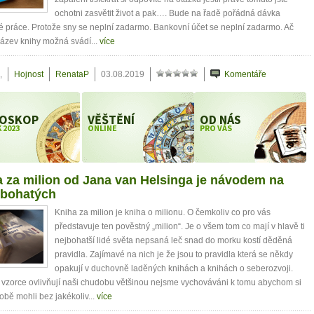
ochotni zasvětit život a pak…. Bude na řadě pořádná dávka
 práce. Protože sny se neplní zadarmo. Bankovní účet se neplní zadarmo. Ač
ázev knihy možná svádí...
více
,
Hojnost
RenataP
03.08.2019
Komentáře
OSKOP
VĚŠTĚNÍ
OD NÁS
 2023
ONLINE
PRO VÁS
 za milion od Jana van Helsinga je návodem na
 bohatých
Kniha za milion je kniha o milionu. O čemkoliv co pro vás
představuje ten pověstný „milion“. Je o všem tom co mají v hlavě ti
nejbohatší lidé světa nepsaná leč snad do morku kostí děděná
pravidla. Zajímavé na nich je že jsou to pravidla která se někdy
opakují v duchovně laděných knihách a knihách o seberozvoji.
vzorce ovlivňují naši chudobu většinou nejsme vychováváni k tomu abychom si
obě mohli bez jakékoliv...
více