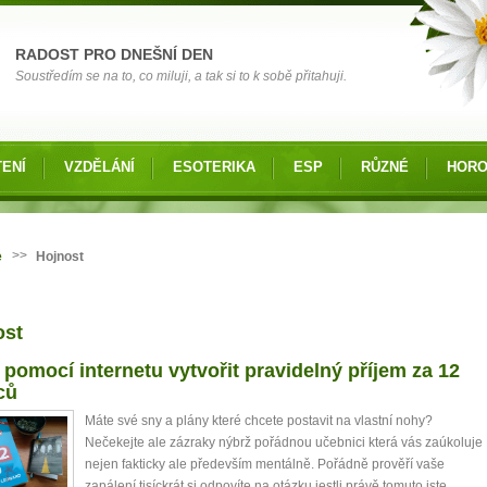
RADOST PRO DNEŠNÍ DEN
Soustředím se na to, co miluji, a tak si to k sobě přitahuji.
ENÍ
VZDĚLÁNÍ
ESOTERIKA
ESP
RŮZNÉ
HOR
zde
>>
e
Hojnost
ost
 pomocí internetu vytvořit pravidelný příjem za 12
ců
Máte své sny a plány které chcete postavit na vlastní nohy?
Nečekejte ale zázraky nýbrž pořádnou učebnici která vás zaúkoluje
nejen fakticky ale především mentálně. Pořádně prověří vaše
zapálení tisíckrát si odpovíte na otázku jestli právě tomuto jste