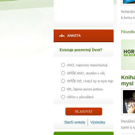
řemeslné
k tomu n
Filozofie
ANKETA
Existuje posmrtný život?
HOR
NA ROK
ANO, naprosto nepochybuji
SPÍŠE ANO, doufám v něj
Kniha
SPÍŠE NE, i když by to bylo fajn
mysl
NE, žijeme jenom jednou
Věřím v převtělení
Peněžní 
Starší ankety
Výsledky
sami o s