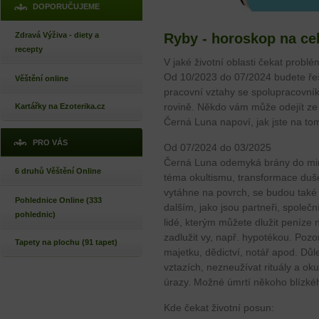
DOPORUČUJEME
Zdravá Výživa - diety a
Ryby - horoskop na ce
recepty
V jaké životní oblasti čekat problé
Od 10/2023 do 07/2024 budete ře
Věštění online
pracovní vztahy se spolupracovník
rovině. Někdo vám může odejít ze 
Kartářky na Ezoterika.cz
Černá Luna napoví, jak jste na to
PRO VÁS
Od 07/2024 do 03/2025
Černá Luna odemyká brány do minu
6 druhů Věštění Online
téma okultismu, transformace duše,
vytáhne na povrch, se budou také t
Pohlednice Online (333
dalším, jako jsou partneři, společ
pohlednic)
lidé, kterým můžete dlužit peníze
zadlužit vy, např. hypotékou. Pozo
Tapety na plochu (91 tapet)
majetku, dědictví, notář apod. Důle
vztazích, nezneužívat rituály a oku
úrazy. Možné úmrtí někoho blízké
Kde čekat životní posun: