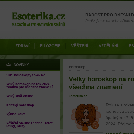
Možnosti výběru
RADOST PRO DNEŠNÍ 
Podívejte se na sebe očima své
ZDRAVÍ
FILOZOFIE
VĚŠTENÍ
VZDĚLÁNÍ
ES
Jste zde
NOVINKY
horoskop
SMS horoskopy za 46 Kč
Velký horoskop na r
Velký horoskop na rok 2024
všechna znamení
zdarma pro všechna znamení
Velký snář online
Esoterika.cz
Rok se s rokem
Keltský horoskop
jednotlivá ast
Výklad karet
špatný rok? Př
Věštění on-line zdarma: Tarot,
2024. Přejme 
I-ťing, Runy