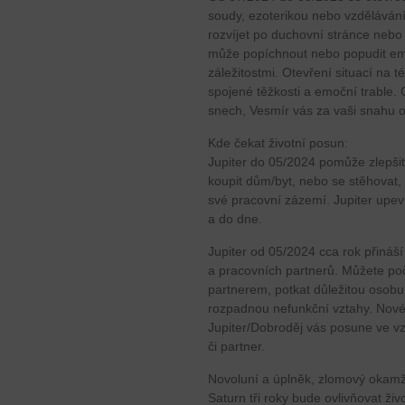
soudy, ezoterikou nebo vzděláván
rozvíjet po duchovní stránce nebo 
může popíchnout nebo popudit em
záležitostmi. Otevření situací na t
spojené těžkosti a emoční trable.
snech, Vesmír vás za vaši snahu
Kde čekat životní posun:
Jupiter do 05/2024 pomůže zlepšit 
koupit dům/byt, nebo se stěhovat, 
své pracovní zázemí. Jupiter upevn
a do dne.
Jupiter od 05/2024 cca rok přináš
a pracovních partnerů. Můžete počí
partnerem, potkat důležitou osob
rozpadnou nefunkční vztahy. Nové 
Jupiter/Dobroděj vás posune ve v
či partner.
Novoluní a úplněk, zlomový okamž
Saturn tři roky bude ovlivňovat živ