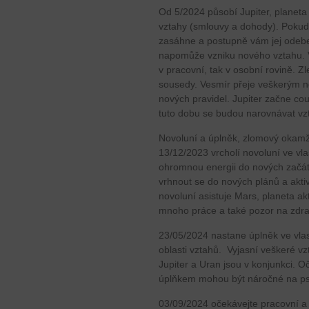
Od 5/2024 působí Jupiter, planeta 
vztahy (smlouvy a dohody). Pokud 
zasáhne a postupně vám jej odeber
napomůže vzniku nového vztahu. V
v pracovní, tak v osobní rovině. Zl
sousedy. Vesmír přeje veškerým 
nových pravidel. Jupiter začne co
tuto dobu se budou narovnávat vzt
Novoluní a úplněk, zlomový okamž
13/12/2023 vrcholí novoluní ve vl
ohromnou energii do nových začátk
vrhnout se do nových plánů a aktivi
novoluní asistuje Mars, planeta a
mnoho práce a také pozor na zdra
23/05/2024 nastane úplněk ve vla
oblasti vztahů. Vyjasní veškeré vz
Jupiter a Uran jsou v konjunkci. O
úplňkem mohou být náročné na ps
03/09/2024 očekávejte pracovní a