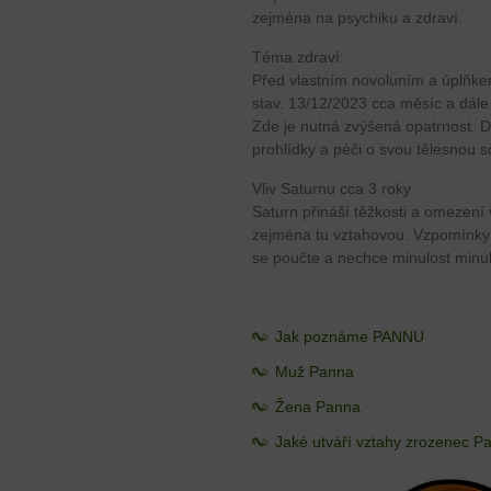
zejména na psychiku a zdraví.
Téma zdraví:
Před vlastním novoluním a úplňkem 
stav. 13/12/2023 cca měsíc a dále
Zde je nutná zvýšená opatrnost. D
prohlídky a péči o svou tělesnou 
Vliv Saturnu cca 3 roky
Saturn přináší těžkosti a omezení 
zejména tu vztahovou. Vzpomínky a
se poučte a nechce minulost minu
Jak poznáme PANNU
Muž Panna
Žena Panna
Jaké utváří vztahy zrozenec P