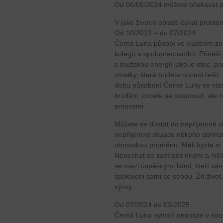
Od 06/06/2024 můžete očekávat po
V jaké životní oblasti čekat problé
Od 10/2023 – do 07/2024
Černá Luna působí ve vlastním zn
kolegů a spolupracovníků. Přináší
s mužskou energií jako je otec, p
zmatky, které budete nuceni řešit
dobu působení Černé Luny ve vlas
brzděni, chcete se posunout, ale n
emocemi.
Můžete se dostat do nepříjemné 
nepříjemné situace někoho dohnat.
obrovskou proměnu. Měli byste si v
Nenechat se zastrašit nikým a nič
se mezi úspěšnými lidmi, kteří v
spokojeni sami se sebou. Žít život
výzvy.
Od 07/2024 do 03/2025
Černá Luna vytváří nesnáze v souv