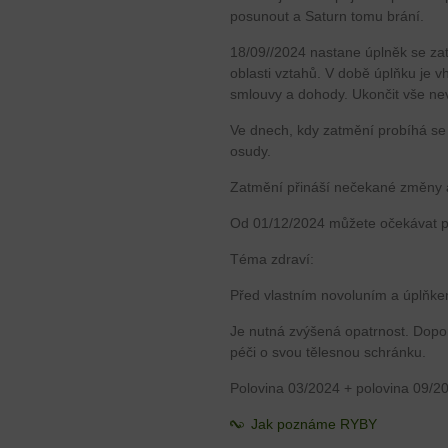
posunout a Saturn tomu brání.
18/09//2024 nastane úplněk se za
oblasti vztahů. V době úplňku je v
smlouvy a dohody. Ukončit vše ne
Ve dnech, kdy zatmění probíhá se
osudy.
Zatmění přináší nečekané změny 
Od 01/12/2024 můžete očekávat po
Téma zdraví:
Před vlastním novoluním a úplňkem 
Je nutná zvýšená opatrnost. Doporu
péči o svou tělesnou schránku.
Polovina 03/2024 + polovina 09/2
Jak poznáme RYBY