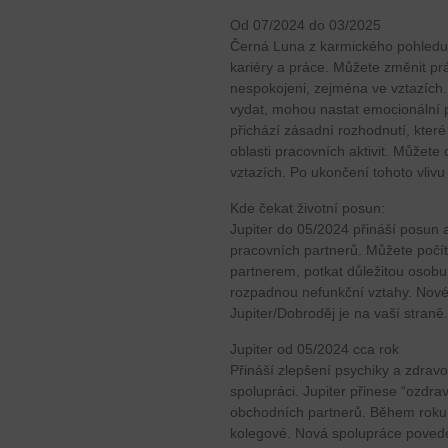
Od 07/2024 do 03/2025
Černá Luna z karmického pohledu 
kariéry a práce. Můžete změnit prá
nespokojeni, zejména ve vztazích
vydat, mohou nastat emocionální p
přichází zásadní rozhodnutí, kter
oblasti pracovních aktivit. Můžet
vztazích. Po ukončení tohoto vlivu
Kde čekat životní posun:
Jupiter do 05/2024 přináší posun 
pracovních partnerů. Můžete počít 
partnerem, potkat důležitou osob
rozpadnou nefunkční vztahy. Nové 
Jupiter/Dobroděj je na vaší straně
Jupiter od 05/2024 cca rok
Přináší zlepšení psychiky a zdrav
spolupráci. Jupiter přinese “ozd
obchodních partnerů. Během roku 
kolegové. Nová spolupráce poved