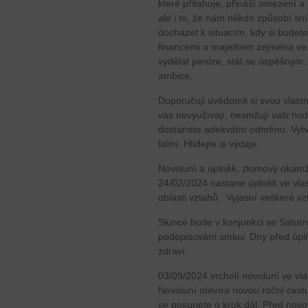
které přitahuje, přináší omezení a
ale i to, že nám někdo způsobí sn
docházet k situacím, kdy si budete
financemi a majetkem zejména ve 
vydělat peníze, stát se úspěšným
ambice.
Doporučuji uvědomit si svou vlast
vás nevyužívají, nesnižují vaši hod
dostanete adekvátní odměnu. Vytv
lidmi. Hlídejte si výdaje.
Novoluní a úplněk, zlomový okamž
24/02/2024 nastane úplněk ve vla
oblasti vztahů. Vyjasní veškeré vz
Slunce bude v konjunkci se Satur
podepisování smluv. Dny před úp
zdraví.
03/09/2024 vrcholí novoluní ve v
Novoluní otevírá novou roční cest
se posunete o krok dál. Před novo