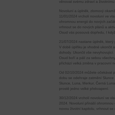
věnovat svému zdraví a životnímu 
Novoluní a úplněk, zlomový okamž
11/01/2024 vrcholí novoluní ve vl
ohromnou energii do nových začátk
vrhnout se do nových plánů a akti
Osud vás posouvá dopředu, I když 
21/07/2024 nastane úplněk, který 
V době úplňku je vhodné ukončit a
dohody. Ukončit vše nevyhovující
Osud boří a pálí za sebou všechny
přichází velká změna v pracovní n
Od 02/10/2024 můžete očekávat pos
dobu se odehraje zatmění Slunce a 
Slunce, Luna, Merkur, Černá Luna a
prostě jedno velké překvapení.
30/12/2024 vrcholí novoluní ve vl
2024. Novoluní přináší ohromnou 
novou životní kapitolu, vrhnout se 