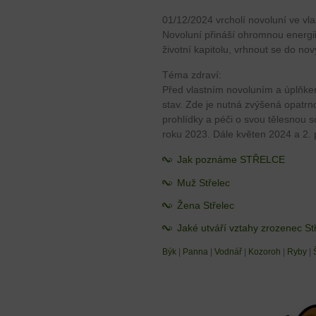
01/12/2024 vrcholí novoluní ve v
Novoluní přináší ohromnou energi
životní kapitolu, vrhnout se do nový
Téma zdraví:
Před vlastním novoluním a úplňkem 
stav. Zde je nutná zvýšená opatrno
prohlídky a péči o svou tělesnou
roku 2023. Dále květen 2024 a 2. 
Jak poznáme STŘELCE
Muž Střelec
Žena Střelec
Jaké utváří vztahy zrozenec St
Býk
|
Panna
|
Vodnář
|
Kozoroh
|
Ryby
|