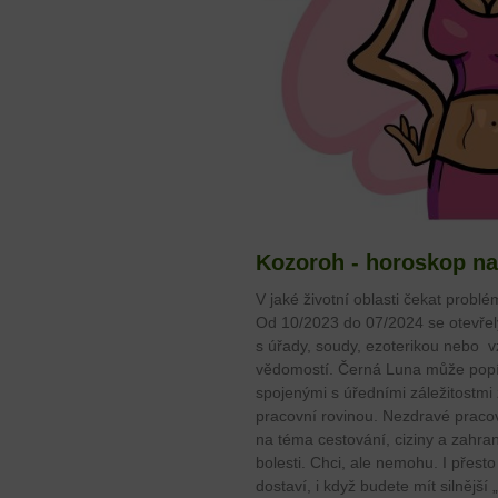
Kozoroh - horoskop na
V jaké životní oblasti čekat problé
Od 10/2023 do 07/2024 se otevře
s úřady, soudy, ezoterikou nebo v
vědomostí. Černá Luna může popí
spojenými s úředními záležitostm
pracovní rovinou. Nezdravé pracov
na téma cestování, ciziny a zahran
bolesti. Chci, ale nemohu. I přest
dostaví, i když budete mít silnější 