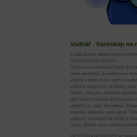
Vodnář - horoskop na 
V jaké životní oblasti čekat problé
Od 10/2023 do 07/2024
Černá Luna odemyká brány do minu
téma okultismu, transformace duše
vztahy s dětmi nebo rodiči a mateř
vytáhne na povrch, se budou také 
dalším, jako jsou partneři, společ
lidé, kterým můžete dlužit peníze
zadlužit vy, např. hypotékou. Pozo
majetku, dědictví, notář apod. Důle
vztazích, nezneužívat rituály a oku
úrazy. Možné úmrtí někoho blízké
Od 07/2024 do 03/2025 se otevřou