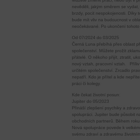
Můžete změnit práci, nebo být v p
nevěděli, jakým směrem se vydat,
brzdy, pocit nespokojenosti. Díky 
bude mít vliv na budoucnost v obla
neočekávané. Po ukončení tohoto v
Od 07/2024 do 03/2025
Černá Luna přebíhá přes oblast přá
společenství. Můžete prožít zklam
přátelé. O někoho přijít, ztratit, uk
nový vztah, pracovní vztah. Příliv 
určitém společenství. Zrcadlo prav
nepatří. Kdo je přítel a kde nepří
práci či kolegy.
Kde čekat životní posun:
Jupiter do 05/2023
Přináší zlepšení psychiky a zdrav
spolupráci. Jupiter bude působit
obchodních partnerů. Během roku 
Nová spolupráce povede k velkém
svému zdraví a zdravému životním