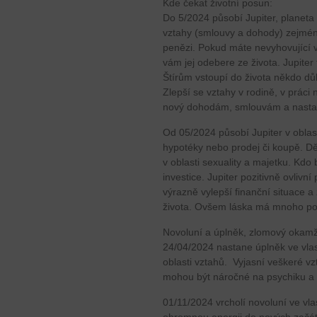
Kde čekat životní posun:
Do 5/2024 působí Jupiter, planeta 
vztahy (smlouvy a dohody) zejmén
penězi. Pokud máte nevyhovující 
vám jej odebere ze života. Jupite
Štírům vstoupí do života někdo důle
Zlepší se vztahy v rodině, v prác
nový dohodám, smlouvám a nastav
Od 05/2024 působí Jupiter v oblast
hypotéky nebo prodej či koupě. D
v oblasti sexuality a majetku. Kd
investice. Jupiter pozitivně ovlivn
výrazně vylepší finanční situace a 
života. Ovšem láska má mnoho po
Novoluní a úplněk, zlomový okam
24/04/2024 nastane úplněk ve vla
oblasti vztahů. Vyjasní veškeré v
mohou být náročné na psychiku a 
01/11/2024 vrcholí novoluní ve vl