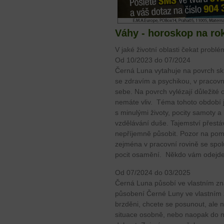
Váhy - horoskop na ro
V jaké životní oblasti čekat problé
Od 10/2023 do 07/2024
Černá Luna vytahuje na povrch skry
se zdravím a psychikou, v pracovní
sebe. Na povrch vylézají důležité 
nemáte vliv. Téma tohoto období 
s minulými životy, pocity samoty a
vzdělávání duše. Tajemství přestá
nepříjemně působit. Pozor na poml
zejména v pracovní rovině se spol
pocit osamění. Někdo vám odejde
Od 07/2024 do 03/2025
Černá Luna působí ve vlastním z
působení Černé Luny ve vlastním z
brzděni, chcete se posunout, ale 
situace osobně, nebo naopak do 