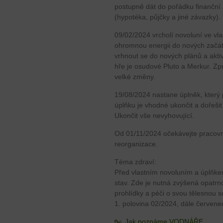
postupně dát do pořádku finanční z
(hypotéka, půjčky a jiné závazky).
09/02/2024 vrcholí novoluní ve vl
ohromnou energii do nových začátk
vrhnout se do nových plánů a aktiv
hře je osudové Pluto a Merkur. Zpr
velké změny.
19/08/2024 nastane úplněk, který 
úplňku je vhodné ukončit a dořeši
Ukončit vše nevyhovující.
Od 01/11/2024 očekávejte pracovn
reorganizace.
Téma zdraví:
Před vlastním novoluním a úplňkem 
stav. Zde je nutná zvýšená opatrno
prohlídky a péči o svou tělesnou 
1. polovina 02/2024, dále červen
Jak poznáme VODNÁŘE