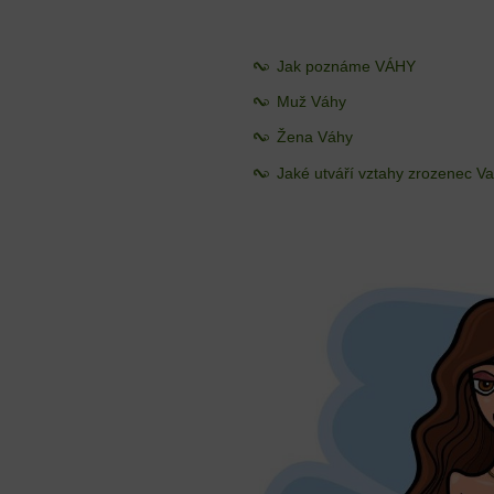
Jak poznáme VÁHY
Muž Váhy
Žena Váhy
Jaké utváří vztahy zrozenec V