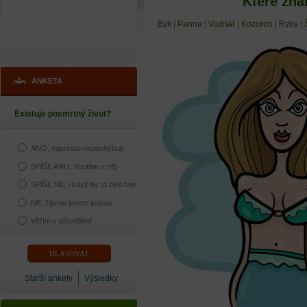
Které zna
Býk
|
Panna
|
Vodnář
|
Kozoroh
|
Ryby
|
ANKETA
Existuje posmrtný život?
ANO, naprosto nepochybuji
SPÍŠE ANO, doufám v něj
SPÍŠE NE, i když by to bylo fajn
NE, žijeme jenom jednou
Věřím v převtělení
Starší ankety
Výsledky