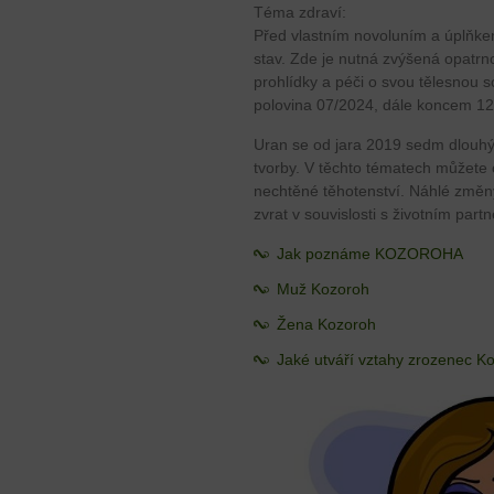
Téma zdraví:
Před vlastním novoluním a úplňkem 
stav. Zde je nutná zvýšená opatrno
prohlídky a péči o svou tělesnou 
polovina 07/2024, dále koncem 1
Uran se od jara 2019 sedm dlouhých
tvorby. V těchto tématech můžete
nechtěné těhotenství. Náhlé změn
zvrat v souvislosti s životním par
Jak poznáme KOZOROHA
Muž Kozoroh
Žena Kozoroh
Jaké utváří vztahy zrozenec K