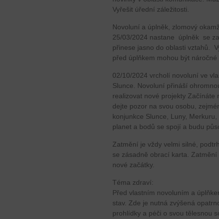
Vyřešit úřední záležitosti.
Novoluní a úplněk, zlomový okamž
25/03/2024 nastane úplněk se za
přinese jasno do oblasti vztahů. V
před úplňkem mohou být náročné 
02/10/2024 vrcholí novoluní ve v
Slunce. Novoluní přináší ohromno
realizovat nové projekty Začínáte 
dejte pozor na svou osobu, zejmé
konjunkce Slunce, Luny, Merkuru,
planet a bodů se spojí a budu půs
Zatmění je vždy velmi silné, podt
se zásadně obrací karta. Zatmění
nové začátky.
Téma zdraví:
Před vlastním novoluním a úplňkem 
stav. Zde je nutná zvýšená opatrno
prohlídky a péči o svou tělesnou 