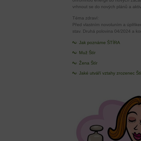
ohromnou energii do nových začátk
vrhnout se do nových plánů a aktiv
Téma zdraví:
Před vlastním novoluním a úplňkem 
stav. Druhá polovina 04/2024 a k
Jak poznáme ŠTÍRA
Muž Štír
Žena Štír
Jaké utváří vztahy zrozenec Št