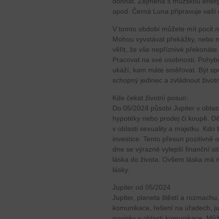
dohnat. Zejména s mužskou energií
apod. Černá Luna připravuje vaš
V tomto období můžete mít pocit 
Mohou vyvstávat překážky, nebo mů
věřit, že vše nepříznivé překonáte
Pracovat na své osobnosti. Pohybo
ukáží, kam máte směřovat. Být spok
schopný jedinec a zvládnout život
Kde čekat životní posun:
Do 05/2024 působí Jupiter v oblast
hypotéky nebo prodej či koupě. D
v oblasti sexuality a majetku. Kd
investice. Tento přesun pozitivně 
dne se výrazně vylepší finanční sit
láska do života. Ovšem láska má
lásky.
Jupiter od 05/2024
Jupiter, planeta štěstí a rozmachu
komunikace, řešení na úřadech, ju
novinky v oblasti komunikace. Mů