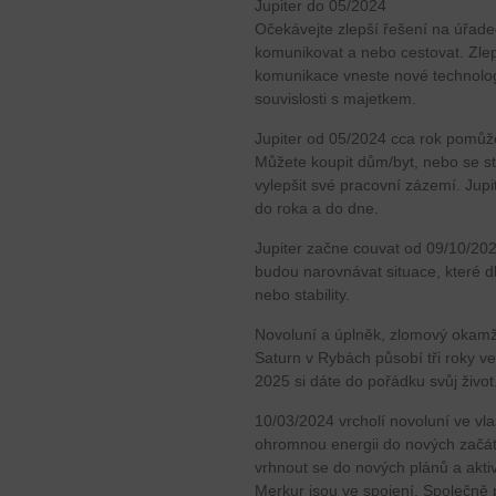
Jupiter do 05/2024
Očekávejte zlepší řešení na úřade
komunikovat a nebo cestovat. Zle
komunikace vneste nové technolo
souvislosti s majetkem.
Jupiter od 05/2024 cca rok pomůže 
Můžete koupit dům/byt, nebo se st
vylepšit své pracovní zázemí. Jupit
do roka a do dne.
Jupiter začne couvat od 09/10/20
budou narovnávat situace, které d
nebo stability.
Novoluní a úplněk, zlomový okamž
Saturn v Rybách působí tři roky 
2025 si dáte do pořádku svůj živo
10/03/2024 vrcholí novoluní ve vl
ohromnou energii do nových začátk
vrhnout se do nových plánů a aktiv
Merkur jsou ve spojení. Společně p