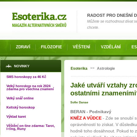
Možnosti výběru
RADOST PRO DNEŠNÍ 
Můžete se rozhodnout dívat s
chcete.
ZDRAVÍ
FILOZOFIE
VĚŠTENÍ
VZDĚLÁNÍ
ES
Jste zde
NOVINKY
>>
Esoterika
Astrologie
SMS horoskopy za 46 Kč
Jaké utváří vztahy zr
Velký horoskop na rok 2024
zdarma pro všechna znamení
ostatními znameními
Velký snář online
Sofie Danae
Keltský horoskop
BERAN - Podnikavý
Výklad karet
KNĚZ A VŮDCE
- Zde se snoubí sc
oprávněností to získat. V důsledk
Věštění on-line zdarma: Tarot,
I-ťing, Runy
hodně toho dosáhnout. Pokud to zn