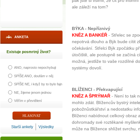
pak jste si všimli, že cit pro inti
ale záleží na tom?
BÝKA - Nepříznivý
KNĚZ A BANKÉŘ
- Střelec se zpo
ANKETA
nepotrvá dlouho a Býk bude cítit z
očekávání. Střelci Býk zpočátku p
Existuje posmrtný život?
útočiště, ale postupně se začíná 
možná, jestliže to vaše rozdílné 
systémy dovolí.
ANO, naprosto nepochybuji
SPÍŠE ANO, doufám v něj
SPÍŠE NE, i když by to bylo fajn
BLÍŽENCI - Překvapující
NE, žijeme jenom jednou
KNĚZ A ŠPRÝMAŘ
- Není to tak 
Věřím v převtělení
mohlo zdát. Blížencův bystrý intel
pobožnůstkářství a nedostatku inf
Blíženci nabídnout celkový obraz a
dohromady své roztěkané myšlenky
Starší ankety
Výsledky
může na Blížence shlížet svrchu, 