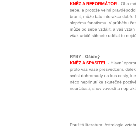
KNĚZ A REFORMÁTOR
- Oba mát
sebe, a protože velmi pravděpod
bránit, může tato interakce dobře 
slepému fanatismu. V průběhu času
může od sebe vzdálit, a váš vztah
však určitě stihnete udělat to nejdůl
RYBY - Ošidný
KNĚZ A SPASITEL
- Hlavní oporou
proto vás vaše přesvědčení, dale
svést dohromady na kus cesty, kte
něco nepřinutí ke skutečně poctivé
neurčitostí, shovívavostí a neprakt
Použitá literatura: Astrologie vzta