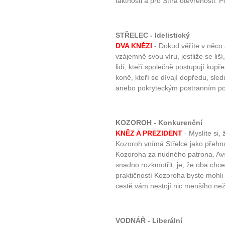
taktnosti a pro Štíra otevřenosti.
STŘELEC - Idelistický
DVA KNĚZI
- Dokud věříte v něco 
vzájemně svou víru, jestliže se li
lidí, kteří společně postupují kup
koně, kteří se dívají dopředu, sled
anebo pokryteckým postranním p
KOZOROH - Konkurenční
KNĚZ A PREZIDENT
- Myslíte si,
Kozoroh vnímá Střelce jako přehna
Kozoroha za nudného patrona. Avš
snadno rozkmotřit, je, že oba chce
praktičností Kozoroha byste mohli 
cestě vám nestojí nic menšího než
VODNÁŘ - Liberální