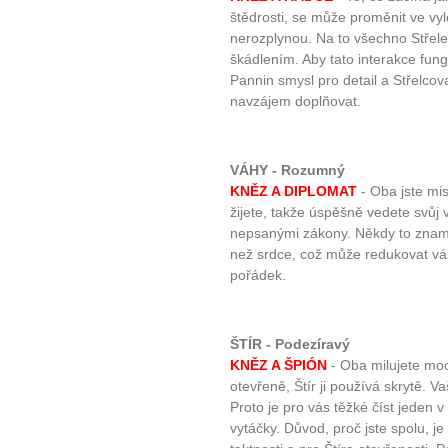
štědrosti, se může proměnit ve vyl
nerozplynou. Na to všechno Střel
škádlením. Aby tato interakce fung
Pannin smysl pro detail a Střelco
navzájem doplňovat.
VÁHY - Rozumný
KNĚZ A DIPLOMAT
- Oba jste mis
žijete, takže úspěšně vedete svůj 
nepsanými zákony. Někdy to zname
než srdce, což může redukovat váše
pořádek.
ŠTÍR - Podezíravý
KNĚZ A ŠPIÓN
- Oba milujete moc,
otevřeně, Štír ji používá skrytě. V
Proto je pro vás těžké číst jeden 
vytáčky. Důvod, proč jste spolu, je