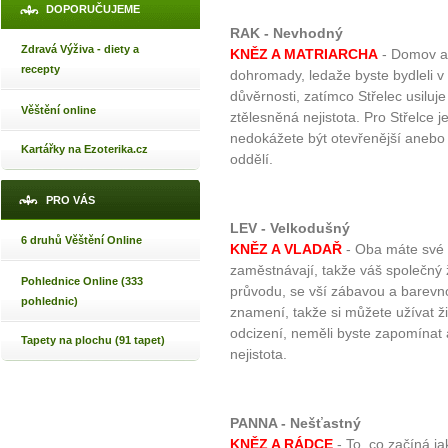
DOPORUČUJEME
RAK - Nevhodný
Zdravá Výživa - diety a
KNĚZ A MATRIARCHA
- Domov a 
recepty
dohromady, ledaže byste bydleli v
důvěrnosti, zatímco Střelec usiluj
Věštění online
ztělesněná nejistota. Pro Střelce 
nedokážete být otevřenější anebo 
Kartářky na Ezoterika.cz
oddělí.
PRO VÁS
LEV - Velkodušný
6 druhů Věštění Online
KNĚZ A VLADAŘ
- Oba máte své "s
zaměstnávají, takže váš společný
Pohlednice Online (333
průvodu, se vší zábavou a barevnos
pohlednic)
znamení, takže si můžete užívat ži
odcizení, neměli byste zapomínat an
Tapety na plochu (91 tapet)
nejistota.
PANNA - Nešťastný
KNĚZ A RÁDCE
- To, co začíná j