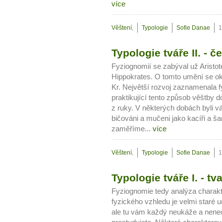
více
Věštení
,
Typologie
Sofie Danae
1
Typologie tváře II. - č
Fyziognomií se zabýval už Aristot
Hippokrates. O tomto umění se okr
Kr. Největší rozvoj zaznamenala f
praktikující tento způsob věštby 
z ruky. V některých dobách byli vá
bičováni a mučeni jako kacíři a šar
zaměříme...
více
Věštení
,
Typologie
Sofie Danae
1
Typologie tváře I. - tv
Fyziognomie tedy analýza charakte
fyzického vzhledu je velmi staré 
ale tu vám každý neukáže a nenec