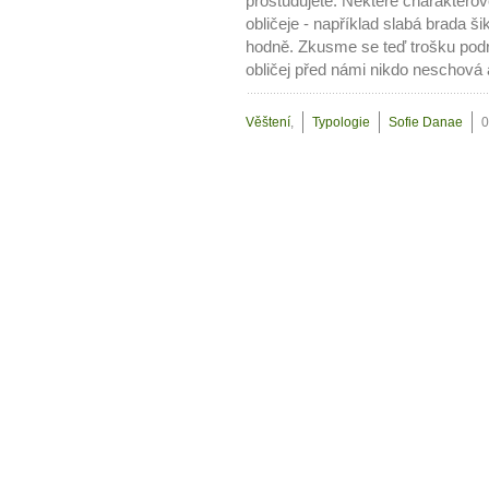
prostudujete. Některé charaktero
obličeje - například slabá brada š
hodně. Zkusme se teď trošku podr
obličej před námi nikdo neschová 
Věštení
,
Typologie
Sofie Danae
0