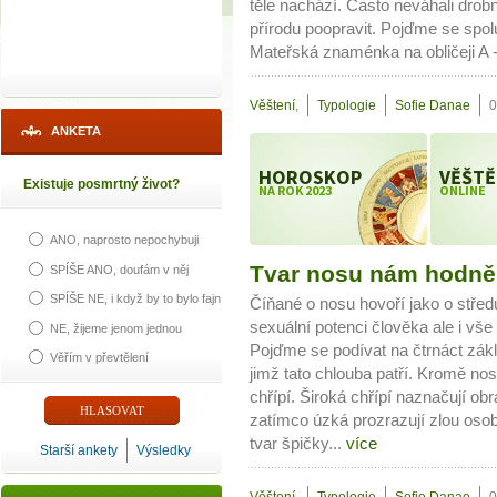
těle nachází. Často neváhali dr
přírodu poopravit. Pojďme se spol
Mateřská znaménka na obličeji A -
Věštení
,
Typologie
Sofie Danae
0
ANKETA
HOROSKOP
VĚŠTĚ
Existuje posmrtný život?
NA ROK 2023
ONLINE
ANO, naprosto nepochybuji
Tvar nosu nám hodně p
SPÍŠE ANO, doufám v něj
SPÍŠE NE, i když by to bylo fajn
Číňané o nosu hovoří jako o středu 
sexuální potenci člověka ale i v
NE, žijeme jenom jednou
Pojďme se podívat na čtrnáct zákl
Věřím v převtělení
jimž tato chlouba patří. Kromě nos
chřípí. Široká chřípí naznačují ob
zatímco úzká prozrazují zlou osobu
tvar špičky...
více
Starší ankety
Výsledky