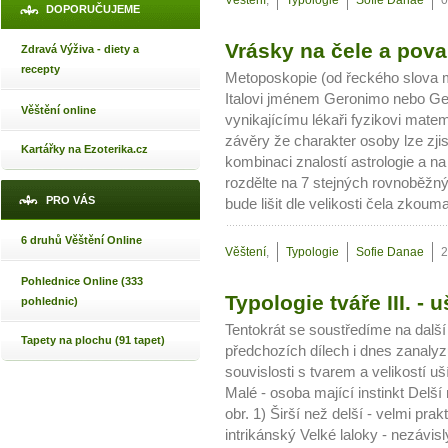
Věštení
,
Typologie
Sofie Danae
0
DOPORUČUJEME
Vrásky na čele a povah
Zdravá Výživa - diety a
recepty
Metoposkopie (od řeckého slova m
Italovi jménem Geronimo nebo G
Věštění online
vynikajícímu lékaři fyzikovi matem
závěry že charakter osoby lze zjis
Kartářky na Ezoterika.cz
kombinaci znalostí astrologie a na
rozdělte na 7 stejných rovnoběžný
PRO VÁS
bude lišit dle velikosti čela zkou
6 druhů Věštění Online
Věštení
,
Typologie
Sofie Danae
2
Pohlednice Online (333
Typologie tváře III. - 
pohlednic)
Tentokrát se soustředíme na další 
Tapety na plochu (91 tapet)
předchozích dílech i dnes zanalyz
souvislosti s tvarem a velikostí uší
Malé - osoba mající instinkt Delší 
obr. 1) Širší než delší - velmi pra
intrikánský Velké laloky - nezávislý