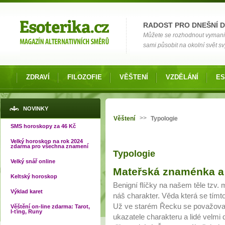
Možnosti výběru
RADOST PRO DNEŠNÍ 
Můžete se rozhodnout vymanit s
sami působit na okolní svět s
ZDRAVÍ
FILOZOFIE
VĚŠTENÍ
VZDĚLÁNÍ
ES
Jste zde
NOVINKY
>>
Věštení
Typologie
SMS horoskopy za 46 Kč
Velký horoskop na rok 2024
zdarma pro všechna znamení
Typologie
Velký snář online
Mateřská znaménka a 
Keltský horoskop
Benigní flíčky na našem těle tzv
Výklad karet
náš charakter. Věda která se tím
Už ve starém Řecku se považova
Věštění on-line zdarma: Tarot,
I-ťing, Runy
ukazatele charakteru a lidé velmi d