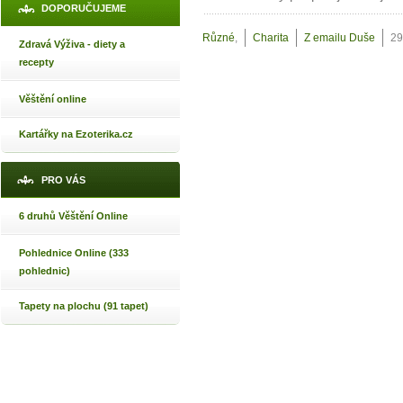
DOPORUČUJEME
Různé
,
Charita
Z emailu Duše
29
Zdravá Výživa - diety a
recepty
Věštění online
Kartářky na Ezoterika.cz
PRO VÁS
6 druhů Věštění Online
Pohlednice Online (333
pohlednic)
Tapety na plochu (91 tapet)