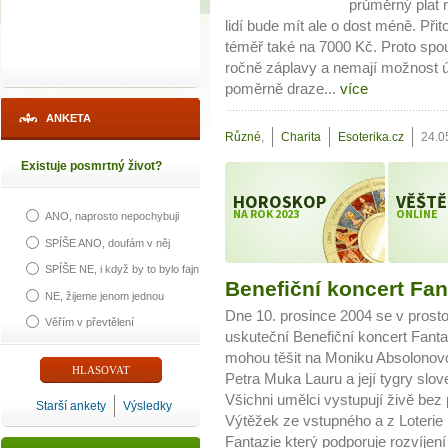
průměrný plat 
lidí bude mít ale o dost méně. Př
téměř také na 7000 Kč. Proto spous
ročně záplavy a nemají možnost ún
poměrně draze...
více
ANKETA
Různé
,
Charita
Esoterika.cz
24.0
Existuje posmrtný život?
HOROSKOP
VĚŠTĚ
NA ROK 2023
ONLINE
ANO, naprosto nepochybuji
SPÍŠE ANO, doufám v něj
SPÍŠE NE, i když by to bylo fajn
Benefiční koncert Fan
NE, žijeme jenom jednou
Dne 10. prosince 2004 se v prost
Věřím v převtělení
uskuteční Benefiční koncert Fanta
mohou těšit na Moniku Absolonov
Petra Muka Lauru a její tygry sl
Všichni umělci vystupují živě bez
Starší ankety
Výsledky
Výtěžek ze vstupného a z Loter
Fantazie který podporuje rozvíjení