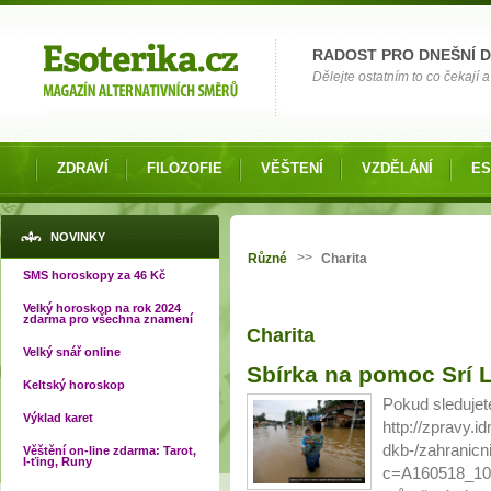
Možnosti výběru
RADOST PRO DNEŠNÍ 
Dělejte ostatním to co čekají a 
ZDRAVÍ
FILOZOFIE
VĚŠTENÍ
VZDĚLÁNÍ
ES
Jste zde
NOVINKY
>>
Různé
Charita
SMS horoskopy za 46 Kč
Velký horoskop na rok 2024
zdarma pro všechna znamení
Charita
Velký snář online
Sbírka na pomoc Srí 
Keltský horoskop
Pokud sledujet
Výklad karet
http://zpravy.
dkb-/zahranicn
Věštění on-line zdarma: Tarot,
I-ťing, Runy
c=A160518_102