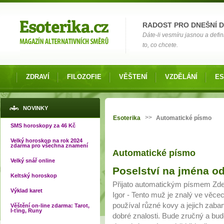
Možnosti výběru
RADOST PRO DNEŠNÍ 
Dáte-li vesmíru jasnou a defin
to, co chcete.
ZDRAVÍ
FILOZOFIE
VĚŠTENÍ
VZDĚLÁNÍ
ES
Jste zde
NOVINKY
>>
Esoterika
Automatické písmo
SMS horoskopy za 46 Kč
Velký horoskop na rok 2024
zdarma pro všechna znamení
Automatické písmo
Velký snář online
Poselství na jména od
Keltský horoskop
Přijato automatickým písmem Zden
Výklad karet
Igor - Tento muž je znalý ve věce
používal různé kovy a jejich zaba
Věštění on-line zdarma: Tarot,
I-ťing, Runy
dobré znalosti. Bude zručný a bud