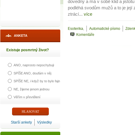
dovedný a má v sobě klid a jistotu
podléhá svodům mužů a to je její 
ztrácí...
více
Esoterika
,
Automatické písmo
Zdenk
Komentáře
ANKETA
Existuje posmrtný život?
ANO, naprosto nepochybuji
SPÍŠE ANO, doufám v něj
SPÍŠE NE, i když by to bylo fajn
NE, žijeme jenom jednou
Věřím v převtělení
Starší ankety
Výsledky