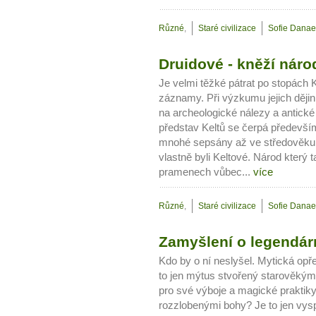
Jak být šťastnější
Různé
,
Staré civilizace
Sofie Danae
Druidové - kněží náro
Je velmi těžké pátrat po stopách
záznamy. Při výzkumu jejich dějin
na archeologické nálezy a antick
představ Keltů se čerpá především
mnohé sepsány až ve středověku. 
vlastně byli Keltové. Národ který
pramenech vůbec...
více
Různé
,
Staré civilizace
Sofie Danae
Zamyšlení o legendárn
Kdo by o ní neslyšel. Mytická opř
to jen mýtus stvořený starověký
pro své výboje a magické praktik
rozzlobenými bohy? Je to jen vys