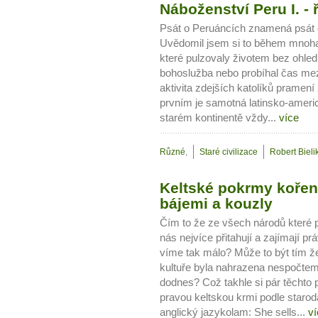
Náboženství Peru I. - 
Psát o Peruáncích znamená psát o 
Uvědomil jsem si to během mnoha
které pulzovaly životem bez ohled
bohoslužba nebo probíhal čas me
aktivita zdejších katolíků pramen
prvním je samotná latinsko-americk
starém kontinentě vždy...
více
10 tipů p
Různé
,
Staré civilizace
Robert Bieli
plnohodn
Keltské pokrmy kořen
... všechny
bájemi a kouzly
Čím to že ze všech národů které
Máte pocit, že jste unaveni hn
nás nejvíce přitahují a zajímají pr
Ne
víme tak málo? Může to být tím 
kultuře byla nahrazena nespočtem b
dodnes? Což takhle si pár těchto
Jak mít více energie každ
pravou keltskou krmi podle starod
Jak vnést do života rovno
anglický jazykolam: She sells...
ví