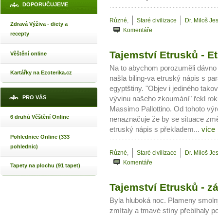
DOPORUČUJEME
Různé
,
Staré civilizace
Dr. Miloš Je
Zdravá Výživa - diety a
Komentáře
recepty
Tajemství Etrusků - E
Věštění online
Na to abychom porozuměli dávno m
Kartářky na Ezoterika.cz
našla biling-va etruský nápis s pa
egyptštiny. "Objev i jediného tako
PRO VÁS
vývinu našeho zkoumání" řekl roku
Massimo Pallottino. Od tohoto výro
6 druhů Věštění Online
nenaznačuje že by se situace změn
etruský nápis s překladem...
více
Pohlednice Online (333
pohlednic)
Různé
,
Staré civilizace
Dr. Miloš Je
Komentáře
Tapety na plochu (91 tapet)
Tajemství Etrusků - z
Byla hluboká noc. Plameny smoln
zmítaly a tmavé stíny přebíhaly 