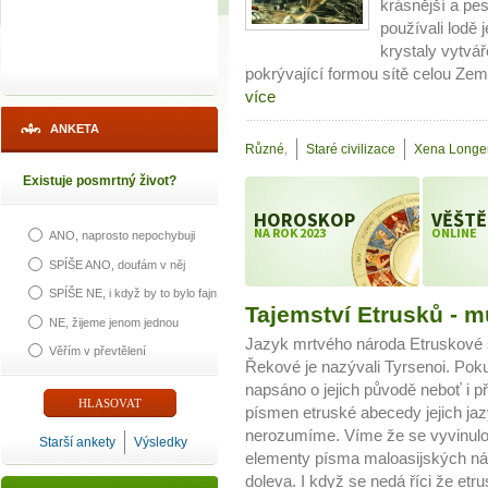
krásnější a pes
používali lodě
krystaly vytvář
pokrývající formou sítě celou Zemi.L
více
ANKETA
Různé
,
Staré civilizace
Xena Longer
Existuje posmrtný život?
HOROSKOP
VĚŠTĚ
NA ROK 2023
ONLINE
ANO, naprosto nepochybuji
SPÍŠE ANO, doufám v něj
SPÍŠE NE, i když by to bylo fajn
Tajemství Etrusků - m
NE, žijeme jenom jednou
Jazyk mrtvého národa Etruskové
Věřím v převtělení
Řekové je nazývali Tyrsenoi. Pokud
napsáno o jejich původě neboť i p
písmen etruské abecedy jejich ja
nerozumíme. Víme že se vyvinulo
Starší ankety
Výsledky
elementy písma maloasijských ná
doleva. I když se nedá říci že etru