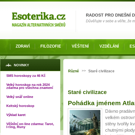
Možnosti výběru
RADOST PRO DNEŠNÍ 
Důvěřujte v sebe a věřte, že mů
ZDRAVÍ
FILOZOFIE
VĚŠTENÍ
VZDĚLÁNÍ
ES
Jste zde
NOVINKY
>>
Různé
Staré civilizace
SMS horoskopy za 46 Kč
Velký horoskop na rok 2024
zdarma pro všechna znamení
Staré civilizace
Velký snář online
Pohádka jménem Atla
Keltský horoskop
Dávno pradávno 
Výklad karet
velkém ostrovn
stěny tvořily k
Věštění on-line zdarma: Tarot,
I-ťing, Runy
chutnými plody 