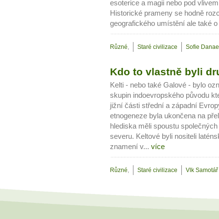
esoterice a magii nebo pod vlive
Historické prameny se hodně rozch
geografického umístění ale také o 
Různé
,
Staré civilizace
Sofie Danae
Kdo to vlastně byli d
Kelti - nebo také Galové - bylo o
skupin indoevropského původu které o
jižní části střední a západní Evrop
etnogeneze byla ukončena na přelom
hlediska měli spoustu společných 
severu. Keltové byli nositeli laténsk
znamení v...
více
Různé
,
Staré civilizace
Vlk Samotář