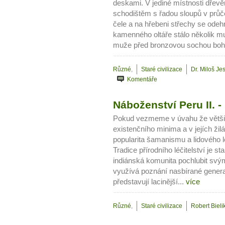
deskami. V jediné místnosti dřevě
schodištěm s řadou sloupů v průč
čele a na hřebeni střechy se odehr
kamenného oltáře stálo několik m
muže před bronzovou sochou boha
Různé
,
Staré civilizace
Dr. Miloš Je
Komentáře
Náboženství Peru II.
Pokud vezmeme v úvahu že většin
existenčního minima a v jejích žil
popularita šamanismu a lidového l
Tradice přírodního léčitelství je 
indiánská komunita pochlubit svým
využívá poznání nasbírané gener
představují lacinější...
více
Různé
,
Staré civilizace
Robert Bieli