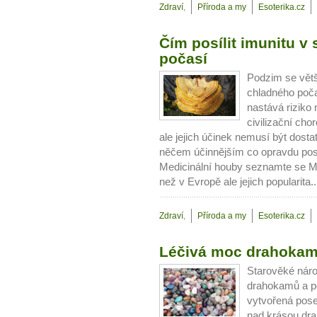
Zdraví
,
Příroda a my
Esoterika.cz
Čím posílit imunitu 
počasí
Podzim se vět
chladného poča
nastává riziko
civilizační cho
ale jejich účinek nemusí být dost
něčem účinnějším co opravdu posí
Medicinální houby seznamte se Me
než v Evropě ale jejich popularita.
Zdraví
,
Příroda a my
Esoterika.cz
10 tipů p
Léčivá moc drahoka
plnohodn
Starověké náro
drahokamů a p
... všechny
vytvořená pose
nad krásou dr