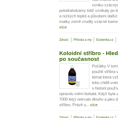
Máte pocit, že jste unaveni hn
vzniku vzácný
Ne
polodrahokamy totiž vznikaly po t
a nízkých teplot a působení dalších
matky země zrodily vzácné kameny
Jak mít více energie každ
více
Jak vnést do života rovno
Jak být šťastnější
Zdraví
,
Příroda a my
Esoterika.cz
Koloidní stříbro - Hle
po současnost
Počátky V tomt
použití stříbra
témat která vz
toho chtěli vné
o historii použ
opravdu velmi bohatá. Když byla 
7000 lety) netrvalo dlouho a jako d
stříbro. Právě u...
více
Zdraví
,
Příroda a my
Esoterika.cz