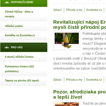
DOPORUČUJEME
Zdraví
,
Příroda a my
Esoterika.cz
Zdravá Výživa - diety a
recepty
Revitalizující nápoj 
mysli čistě přírodní 
Věštění online
Potřebujete ob
Kartářky na Ezoterika.cz
energy drinky 
hnusí? Elegant
PRO VÁS
nevyskytlo je r
u nás v České R
6 druhů Věštění Online
v pramenité vodě z Beskyd! Obrať
útočí mnoha způsoby ať už jde o n
Pohlednice Online (333
orientovaného na výkon znečištěn
pohlednic)
Zdraví
,
Příroda a my
Esoterika.cz
Tapety na plochu (91 tapet)
Pozor, afrodiziaka pr
a lepší život
Toužíte po pln