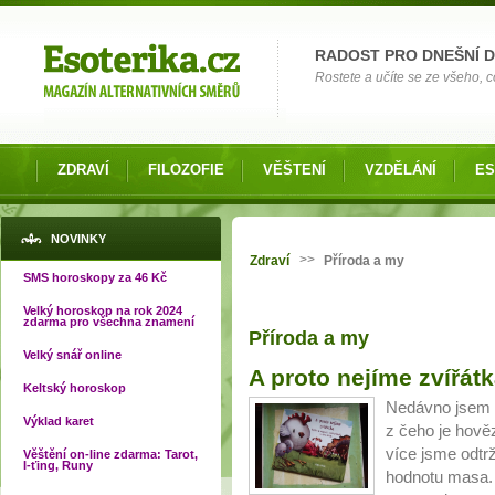
Možnosti výběru
RADOST PRO DNEŠNÍ 
Rostete a učíte se ze všeho, co
ZDRAVÍ
FILOZOFIE
VĚŠTENÍ
VZDĚLÁNÍ
ES
Jste zde
NOVINKY
>>
Zdraví
Příroda a my
SMS horoskopy za 46 Kč
Velký horoskop na rok 2024
zdarma pro všechna znamení
Příroda a my
Velký snář online
Stránky
A proto nejíme zvířátka
Keltský horoskop
Nedávno jsem s
Výklad karet
z čeho je hov
více jsme odtr
Věštění on-line zdarma: Tarot,
I-ťing, Runy
hodnotu masa. A