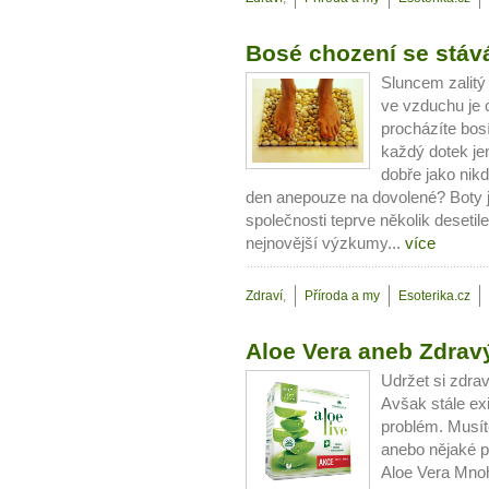
Bosé chození se stáv
Sluncem zalitý
ve vzduchu je 
procházíte bosí
každý dotek je
dobře jako nik
den anepouze na dovolené? Boty 
společnosti teprve několik desetile
nejnovější výzkumy...
více
Zdraví
,
Příroda a my
Esoterika.cz
Aloe Vera aneb Zdravý
Udržet si zdrav
Avšak stále exi
problém. Musít
anebo nějaké 
Aloe Vera Mnoho