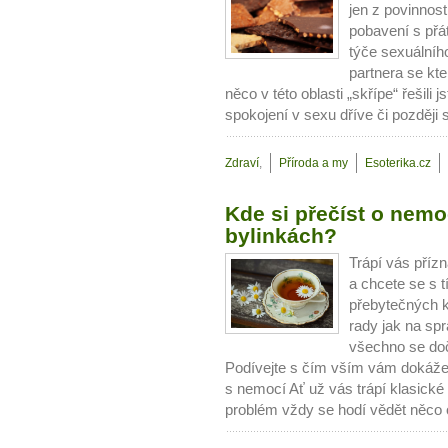
jen z povinnos
pobavení s přát
týče sexuálního
partnera se kte
něco v této oblasti „skřípe“ řešili 
spokojení v sexu dříve či později 
Zdraví
,
Příroda a my
Esoterika.cz
Kde si přečíst o nemo
bylinkách?
Trápí vás příz
a chcete se s t
přebytečných k
rady jak na sp
všechno se doč
Podívejte s čím vším vám dokáže 
s nemocí Ať už vás trápí klasick
problém vždy se hodí vědět něco 