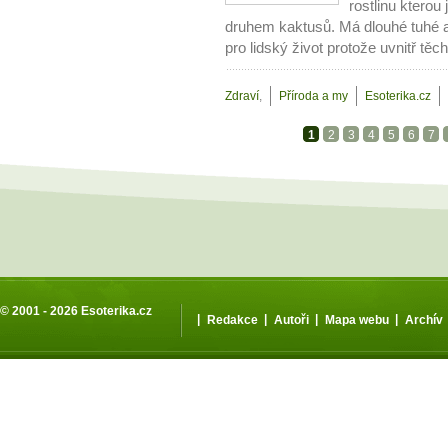
rostlinu kterou
druhem kaktusů. Má dlouhé tuhé a d
pro lidský život protože uvnitř těcht
Zdraví
,
Příroda a my
Esoterika.cz
1
2
3
4
5
6
7
© 2001 - 2026
Esoterika.cz
|
|
|
|
Redakce
Autoři
Mapa webu
Archív