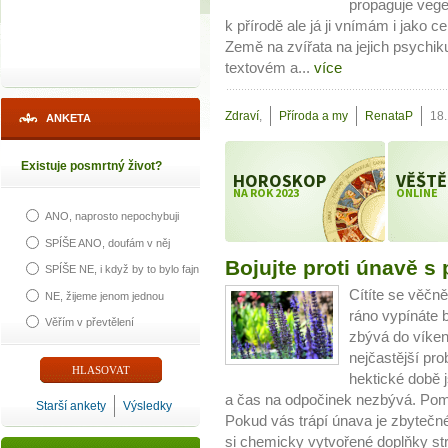
propaguje veget
k přírodě ale já ji vnímám i jako 
Země na zvířata na jejich psychi
textovém a...
více
Zdraví
,
Příroda a my
RenataP
18
ANKETA
Existuje posmrtný život?
HOROSKOP
VĚŠTĚ
NA ROK 2023
ONLINE
ANO, naprosto nepochybuji
SPÍŠE ANO, doufám v něj
Bojujte proti únavě s
SPÍŠE NE, i když by to bylo fajn
Cítíte se věčn
NE, žijeme jenom jednou
ráno vypínáte b
Věřím v převtělení
zbývá do víken
nejčastější pro
hektické době 
a čas na odpočinek nezbývá. Pom
Starší ankety
Výsledky
Pokud vás trápí únava je zbytečné
si chemicky vytvořené doplňky str