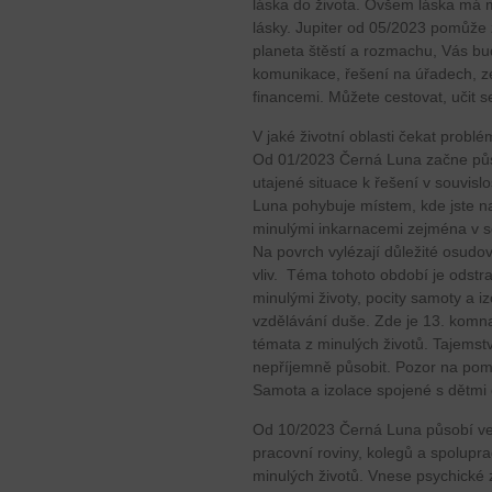
láska do života. Ovšem láska má
lásky. Jupiter od 05/2023 pomůže z
planeta štěstí a rozmachu, Vás bu
komunikace, řešení na úřadech, z
financemi. Můžete cestovat, učit
V jaké životní oblasti čekat problé
Od 01/2023 Černá Luna začne půso
utajené situace k řešení v souvisl
Luna pohybuje místem, kde jste na
minulými inkarnacemi zejména v sou
Na povrch vylézají důležité osudov
vliv. Téma tohoto období je odstr
minulými životy, pocity samoty a i
vzdělávání duše. Zde je 13. komna
témata z minulých životů. Tajemstv
nepříjemně působit. Pozor na poml
Samota a izolace spojené s dětmi č
Od 10/2023 Černá Luna působí ve
pracovní roviny, kolegů a spolupra
minulých životů. Vnese psychické 