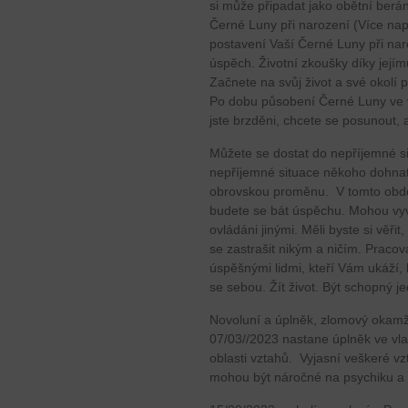
si může připadat jako obětní berán
Černé Luny při narození (Více nap
postavení Vaší Černé Luny při nar
úspěch. Životní zkoušky díky jejímu
Začnete na svůj život a své okolí p
Po dobu působení Černé Luny ve v
jste brzděni, chcete se posunout, a
Můžete se dostat do nepříjemné 
nepříjemné situace někoho dohnat
obrovskou proměnu. V tomto obdo
budete se bát úspěchu. Mohou vyv
ovládáni jinými. Měli byste si věři
se zastrašit nikým a ničím. Praco
úspěšnými lidmi, kteří Vám ukáží,
se sebou. Žít život. Být schopný j
Novoluní a úplněk, zlomový okamž
07/03//2023 nastane úplněk ve vla
oblasti vztahů. Vyjasní veškeré v
mohou být náročné na psychiku a 