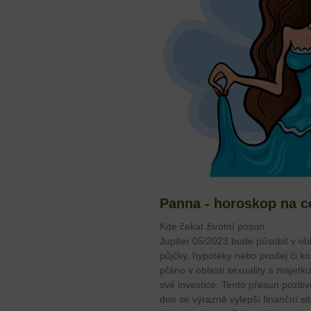
Panna - horoskop na c
Kde čekat životní posun:
Jupiter 05/2023 bude působit v obl
půjčky, hypotéky nebo prodej či k
přáno v oblasti sexuality a majet
své investice. Tento přesun poziti
dne se výrazně vylepší finanční si