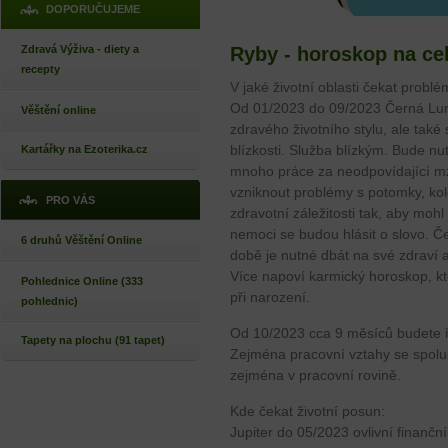
DOPORUČUJEME
Zdravá Výživa - diety a
Ryby - horoskop na ce
recepty
V jaké životní oblasti čekat problé
Od 01/2023 do 09/2023 Černá Luna
Věštění online
zdravého životního stylu, ale také
blízkosti. Služba blízkým. Bude nut
Kartářky na Ezoterika.cz
mnoho práce za neodpovídající m
vzniknout problémy s potomky, koleg
PRO VÁS
zdravotní záležitosti tak, aby moh
nemoci se budou hlásit o slovo. Č
6 druhů Věštění Online
době je nutné dbát na své zdraví 
Více napoví karmický horoskop, kt
Pohlednice Online (333
při narození.
pohlednic)
Od 10/2023 cca 9 měsíců budete ř
Tapety na plochu (91 tapet)
Zejména pracovní vztahy se spolup
zejména v pracovní rovině.
Kde čekat životní posun:
Jupiter do 05/2023 ovlivní finančn