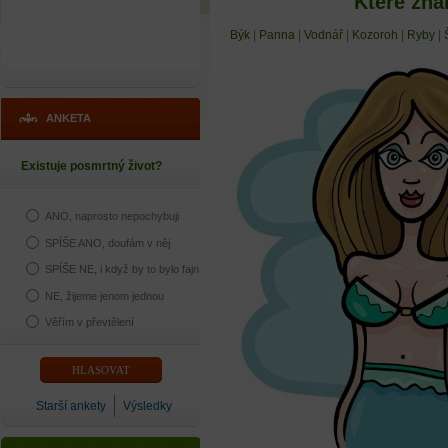
Které zna
Býk
|
Panna
|
Vodnář
|
Kozoroh
|
Ryby
|
ANKETA
Existuje posmrtný život?
ANO, naprosto nepochybuji
SPÍŠE ANO, doufám v něj
SPÍŠE NE, i když by to bylo fajn
NE, žijeme jenom jednou
Věřím v převtělení
Starší ankety
Výsledky