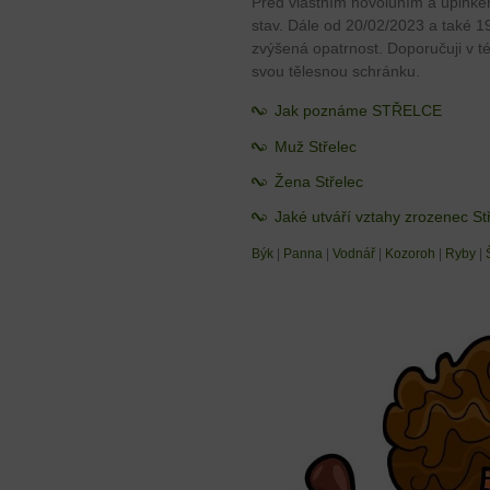
Před vlastním novoluním a úplňkem 
stav. Dále od 20/02/2023 a také 1
zvýšená opatrnost. Doporučuji v té
svou tělesnou schránku.
Jak poznáme STŘELCE
Muž Střelec
Žena Střelec
Jaké utváří vztahy zrozenec St
Býk
|
Panna
|
Vodnář
|
Kozoroh
|
Ryby
|