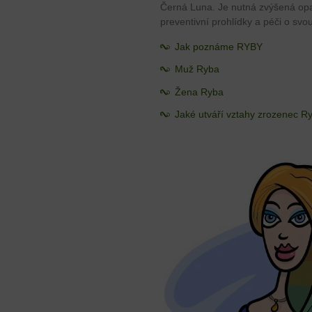
Černá Luna. Je nutná zvýšená opat
preventivní prohlídky a péči o svo
Jak poznáme RYBY
Muž Ryba
Žena Ryba
Jaké utváří vztahy zrozenec R