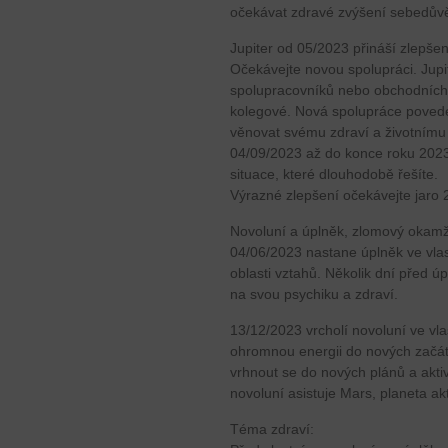
očekávat zdravé zvýšení sebedův
Jupiter od 05/2023 přináší zlepšen
Očekávejte novou spolupráci. Jup
spolupracovníků nebo obchodních 
kolegové. Nová spolupráce poved
věnovat svému zdraví a životnímu 
04/09/2023 až do konce roku 2023
situace, které dlouhodobě řešíte.
Výrazné zlepšení očekávejte jaro 
Novoluní a úplněk, zlomový okamž
04/06/2023 nastane úplněk ve vla
oblasti vztahů. Několik dní před ú
na svou psychiku a zdraví.
13/12/2023 vrcholí novoluní ve vl
ohromnou energii do nových začátk
vrhnout se do nových plánů a aktivi
novoluní asistuje Mars, planeta akti
Téma zdraví: