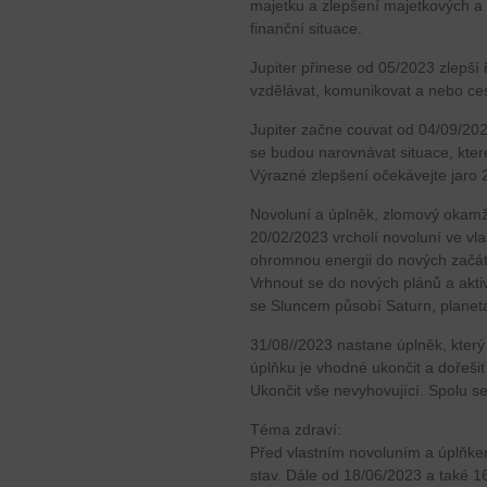
majetku a zlepšení majetkových a
finanční situace.
Jupiter přinese od 05/2023 zlepší
vzdělávat, komunikovat a nebo ces
Jupiter začne couvat od 04/09/20
se budou narovnávat situace, kter
Výrazné zlepšení očekávejte jaro 
Novoluní a úplněk, zlomový okamž
20/02/2023 vrcholí novoluní ve vl
ohromnou energii do nových začátk
Vrhnout se do nových plánů a aktiv
se Sluncem působí Saturn, planet
31/08//2023 nastane úplněk, který
úplňku je vhodné ukončit a dořeši
Ukončit vše nevyhovující. Spolu s
Téma zdraví:
Před vlastním novoluním a úplňkem 
stav. Dále od 18/06/2023 a také 1