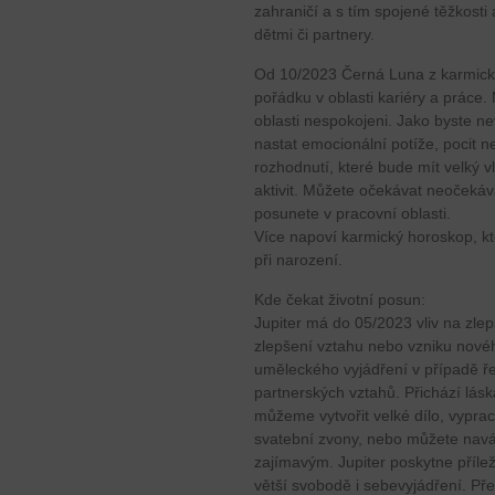
zahraničí a s tím spojené těžkosti a
dětmi či partnery.
Od 10/2023 Černá Luna z karmick
pořádku v oblasti kariéry a práce.
oblasti nespokojeni. Jako byste 
nastat emocionální potíže, pocit n
rozhodnutí, které bude mít velký v
aktivit. Můžete očekávat neočekáv
posunete v pracovní oblasti.
Více napoví karmický horoskop, kt
při narození.
Kde čekat životní posun:
Jupiter má do 05/2023 vliv na zle
zlepšení vztahu nebo vzniku nového
uměleckého vyjádření v případě ř
partnerských vztahů. Přichází láska
můžeme vytvořit velké dílo, vypra
svatební zvony, nebo můžete navá
zajímavým. Jupiter poskytne přílež
větší svobodě i sebevyjádření. Př