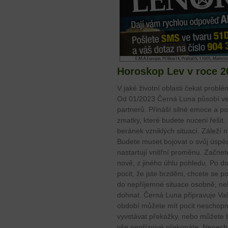
Horoskop Lev v roce 2
V jaké životní oblasti čekat problé
Od 01/2023 Černá Luna působí ve
partnerů. Přináší silné emoce a po
zmatky, které budete nuceni řešit.
beránek vzniklých situací. Záleží 
Budete muset bojovat o svůj úspěch
nastartují vnitřní proměnu. Začnete
nově, z jiného úhlu pohledu. Po 
pocit, že jste brzděni, chcete se 
do nepříjemné situace osobně, n
dohnat. Černá Luna připravuje Va
období můžete mít pocit neschopn
vyvstávat překážky, nebo můžete být
vše nepříznivé překonáte. Nenecha