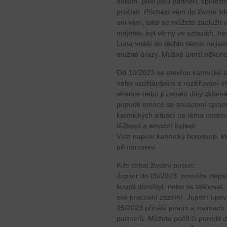
dalším, jako jsou partneři, společ
pročistí. Přichází vám do života li
oni vám, také se můžete zadlužit vy
majetek, být věrný ve vztazích, ne
Luna vnáší do těchto témat nejisto
možné úrazy. Možné úmrtí někoho
Od 10/2023 se otevřou karmické si
nebo vzděláváním a rozšiřování v
stránce nebo ji zatratit díky zkl
popudit emoce se situacemi spojen
karmických situací na téma cestová
těžkosti a emoční bolesti
Více napoví karmický horoskop, kt
při narození.
Kde čekat životní posun:
Jupiter do 05/2023 pomůže zlepšit
koupit dům/byt, nebo se stěhovat, 
své pracovní zázemí. Jupiter upevn
05/2023 přináší posun a rozmach 
partnerů. Můžete počít či porodit 