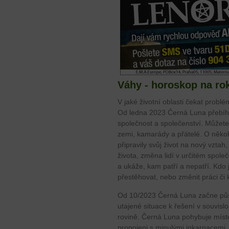
Váhy - horoskop na ro
V jaké životní oblasti čekat problé
Od ledna 2023 Černá Luna přebíhá 
společnost a společenství. Můžete
zemi, kamarády a přátelé. O někoho 
připravily svůj život na nový vztah,
života, změna lidí v určitém spole
a ukáže, kam patří a nepatří. Kdo 
přestěhovat, nebo změnit práci či 
Od 10/2023 Černá Luna začne půso
utajené situace k řešení v souvisl
rovině. Černá Luna pohybuje míste
propojeni s minulými inkarnacemi. 