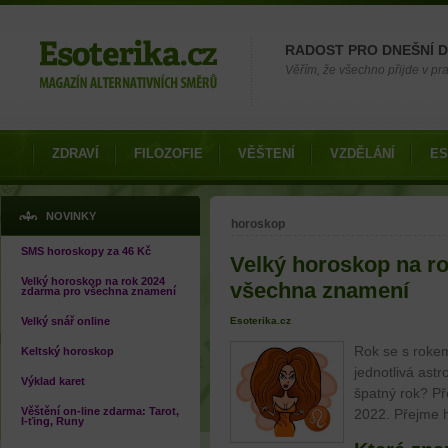
Možnosti výběru
RADOST PRO DNEŠNÍ 
Věřím, že všechno přijde v pra
ZDRAVÍ
FILOZOFIE
VĚŠTENÍ
VZDĚLÁNÍ
ES
Jste zde
NOVINKY
horoskop
SMS horoskopy za 46 Kč
Velký horoskop na r
Velký horoskop na rok 2024
všechna znamení
zdarma pro všechna znamení
Velký snář online
Esoterika.cz
Rok se s rokem
Keltský horoskop
jednotlivá ast
Výklad karet
špatný rok? Př
Věštění on-line zdarma: Tarot,
2022. Přejme 
I-ťing, Runy