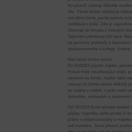
Na povrch vylézají důležité osudov
vliv. Téma tohoto období je odstr
minulými životy, pocity samoty a i
vzdělávání duše. Zde je zapověze
Otevírají se témata z minulých živ
Tajemství přestávají být tajná. N
na pomluvy, podvody a depresivní 
spolupracovníky a kolegy. Izolace
Kde čekat životní posun:
Do 05/2023 působí Jupiter, planeta
Pokud máte nevyhovující vztah, p
odebere ze života. Jupiter také 
vstoupí do života někdo důležitý ja
se vztahy v rodině, v práci nebo 
dohodám, smlouvám a nastavení n
Od 05/2023 Bude působit Jupiter v 
půjčky, hypotéky nebo prodej či k
přáno v oblasti sexuality a majet
své investice. Tento přesun poziti
dne se výrazně vylepší finanční si