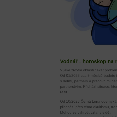
Vodnář - horoskop na 
V jaké životní oblasti čekat problé
Od 01/2023 cca 9 měsíců budete ř
s dětmi, partnery a pracovními par
partnerstvím. Přichází situace, kte
řešit.
Od 10/2023 Černá Luna odemyká b
přechází přes téma okultismu, tra
Mohou se vyhrotit vztahy s dětmi n