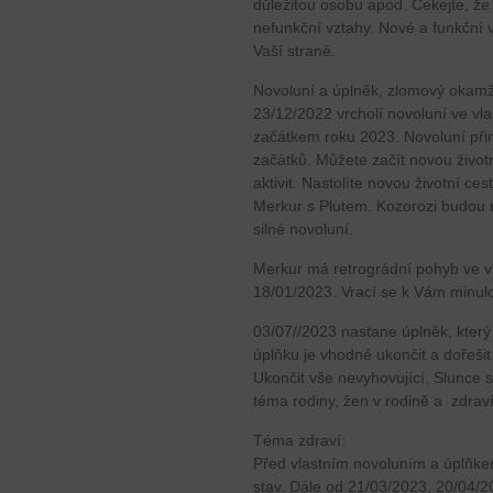
důležitou osobu apod. Čekejte, ž
nefunkční vztahy. Nové a funkční v
Vaší straně.
Novoluní a úplněk, zlomový okamž
23/12/2022 vrcholí novoluní ve vl
začátkem roku 2023. Novoluní při
začátků. Můžete začít novou život
aktivit. Nastolíte novou životní 
Merkur s Plutem. Kozorozi budou n
silné novoluní.
Merkur má retrográdní pohyb ve 
18/01/2023. Vrací se k Vám minul
03/07//2023 nastane úplněk, který
úplňku je vhodné ukončit a dořeši
Ukončit vše nevyhovující. Slunce 
téma rodiny, žen v rodině a zdraví
Téma zdraví:
Před vlastním novoluním a úplňkem 
stav. Dále od 21/03/2023, 20/04/