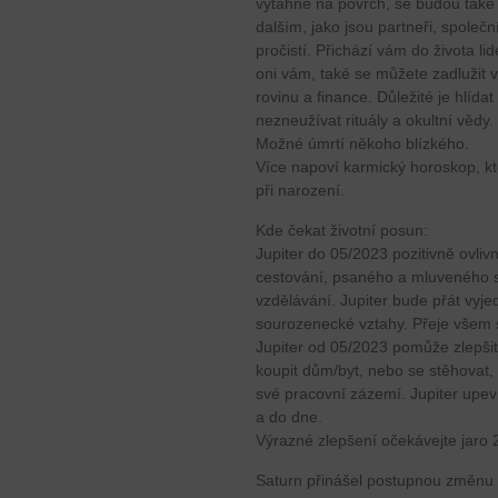
vytáhne na povrch, se budou také 
dalším, jako jsou partneři, společ
pročistí. Přichází vám do života li
oni vám, také se můžete zadlužit 
rovinu a finance. Důležité je hlídat
nezneužívat rituály a okultní vědy.
Možné úmrtí někoho blízkého.
Více napoví karmický horoskop, kt
při narození.
Kde čekat životní posun:
Jupiter do 05/2023 pozitivně ovli
cestování, psaného a mluveného s
vzdělávání. Jupiter bude přát vyj
sourozenecké vztahy. Přeje vše
Jupiter od 05/2023 pomůže zlepšit 
koupit dům/byt, nebo se stěhovat, 
své pracovní zázemí. Jupiter upevn
a do dne.
Výrazné zlepšení očekávejte jaro 
Saturn přinášel postupnou změnu os