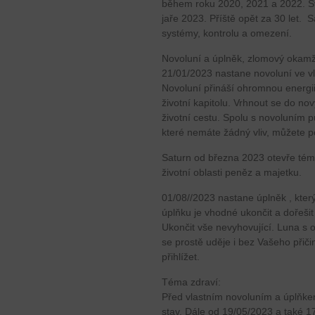
během roku 2020, 2021 a 2022. S
jaře 2023. Příště opět za 30 let. 
systémy, kontrolu a omezení.
Novoluní a úplněk, zlomový okamž
21/01/2023 nastane novoluní ve v
Novoluní přináší ohromnou energi
životní kapitolu. Vrhnout se do nov
životní cestu. Spolu s novoluním p
které nemáte žádný vliv, můžete p
Saturn od března 2023 otevře téma
životní oblasti peněz a majetku.
01/08//2023 nastane úplněk , který
úplňku je vhodné ukončit a dořeši
Ukončit vše nevyhovující. Luna s 
se prostě uděje i bez Vašeho při
přihlížet.
Téma zdraví:
Před vlastním novoluním a úplňkem 
stav. Dále od 19/05/2023 a také 1