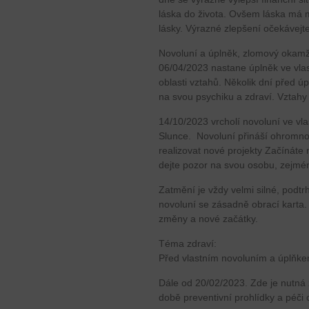
láska do života. Ovšem láska má
lásky. Výrazné zlepšení očekávejte
Novoluní a úplněk, zlomový okamž
06/04/2023 nastane úplněk ve vla
oblasti vztahů. Několik dní před ú
na svou psychiku a zdraví. Vztahy 
14/10/2023 vrcholí novoluní ve v
Slunce. Novoluní přináší ohromno
realizovat nové projekty Začínáte 
dejte pozor na svou osobu, zejmén
Zatmění je vždy velmi silné, pod
novoluní se zásadně obrací karta
změny a nové začátky.
Téma zdraví:
Před vlastním novoluním a úplňkem 
Dále od 20/02/2023. Zde je nutná 
době preventivní prohlídky a péči