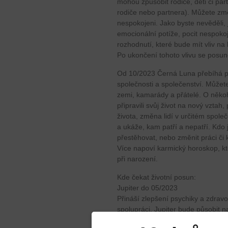
mohou způsobit rodiče, děti či part
rodiče nebo partnera). Můžete změn
nespokojeni. Jako byste nevěděli
emocionální potíže, pocit nespoko
rozhodnutí, které bude mít vliv na 
Po ukončení tohoto vlivu se posune
Od 10/2023 Černá Luna přebíhá pře
společnosti a společenství. Můžete
zemi, kamarády a přátelé. O někoho 
připravili svůj život na nový vztah,
života, změna lidí v určitém spole
a ukáže, kam patří a nepatří. Kdo j
přestěhovat, nebo změnit práci či 
Více napoví karmický horoskop, kt
při narození.
Kde čekat životní posun:
Jupiter do 05/2023
Přináší zlepšení psychiky a zdrav
spolupráci. Jupiter bude působit
obchodních partnerů. Vymění se s