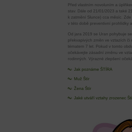
Před vlastním novoluním a úplňkem 
stav. Dále od 21/01/2023 a také 
k zatmění Slunce) cca měsíc. Zde 
v této době preventivní prohlídky 
Od jara 2019 se Uran pohybuje se
překvapivých změn ve vztazích či 
tématem 7 let. Pokud v tomto obdob
očekávejte zásadní změnu ve vztaz
rodinných. Výrazné zlepšení očeká
Jak poznáme ŠTÍRA
Muž Štír
Žena Štír
Jaké utváří vztahy zrozenec Št