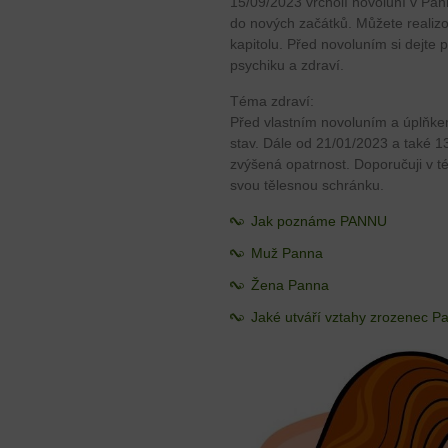
15/09/2023 vrcholí novoluní v Pa
do nových začátků. Můžete realizo
kapitolu. Před novoluním si dejte
psychiku a zdraví.
Téma zdraví:
Před vlastním novoluním a úplňkem 
stav. Dále od 21/01/2023 a také 1
zvýšená opatrnost. Doporučuji v té
svou tělesnou schránku.
Jak poznáme PANNU
Muž Panna
Žena Panna
Jaké utváří vztahy zrozenec P