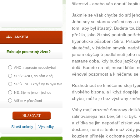
šílenství - anebo vás donutí kapitu
Jakmile se však chytíte do sítí je
Jeho sny se stanou vašimi sny a n
tom, aby byl šťastný. Budete touž
přežila, jako žíznivý poutník potř
ANKETA
hypnotické působení Štíra. Přitažl
skutečná, v žádném smyslu nadpři
Existuje posmrtný život?
jenom obyčejné podlehnutí jeho 
nastane doba, kdy budou jazýčky p
dolů. Budete na něj muset křičet 
ANO, naprosto nepochybuji
věnoval pozornost a k něčemu se 
SPÍŠE ANO, doufám v něj
SPÍŠE NE, i když by to bylo fajn
Rozhodnout se k něčemu stojí typic
divokého bizona, a i když dospěje 
NE, žijeme jenom jednou
chybu, může je bez výstrahy změni
Věřím v převtělení
Váhy mají vrozené Amorovy delikátní
rafinovanější než Lev, Štír či Býk. 
a zřídka se jim nepodaří získat vy
Starší ankety
Výsledky
dostane, není si tento muž vždy jis
kouzlem přiměje k ochotné povolno