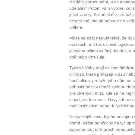
Hledáte porozumění, a co dostanet
udělala?" Potom vám vytkne, co js
ječet vzteky. Klidně křičte, protože
10 tipů p
nesprávně, stejně nebude na vaší
unikne.
plnohodn
Může se zdát neuvěřitelné, že dokáž
otázkách, mít tak oslnivě logickou
... všechny
jasnýma očima viděný úsudek, a př
bolí nebo vzrušuje.
Máte pocit, že jste unaveni hn
Typické Váhy mají celkem štědrou 
Ne
činnosti, které přinášejí krásu ne
hostitelkou, protože jeho dům se 
Jak mít více energie každ
pohostinnosti v téměř každou denn
přelidněných míst, kde se na něj tl
Jak vnést do života rovno
smysl pro harmonii. Davy lidí rozv
Jak být šťastnější
mají instinktivní odpor k fyzickém
Nejrychlejší cesta k jeho nezájmu
domě. Věšet punčochy na tyč sprc
Zapomenout utřít prach nebo ustla