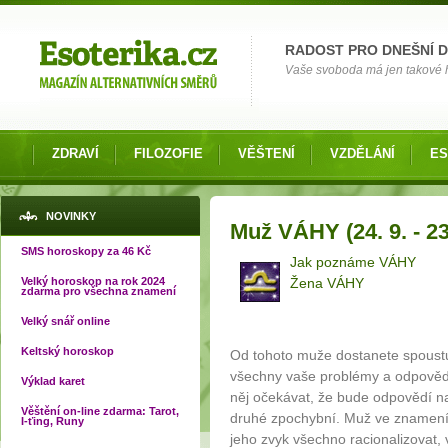
Možnosti výběru
RADOST PRO DNEŠNÍ 
Vaše svoboda má jen takové hr
ZDRAVÍ
FILOZOFIE
VĚŠTENÍ
VZDĚLÁNÍ
ES
Jste zde
NOVINKY
Muž VÁHY (24. 9. - 23
SMS horoskopy za 46 Kč
Jak poznáme VÁHY
Velký horoskop na rok 2024
Žena VÁHY
zdarma pro všechna znamení
Velký snář online
Keltský horoskop
Od tohoto muže dostanete spoustu 
všechny vaše problémy a odpověď
Výklad karet
něj očekávat, že bude odpovědí na
Věštění on-line zdarma: Tarot,
druhé zpochybní. Muž ve znamení
I-ťing, Runy
jeho zvyk všechno racionalizovat,