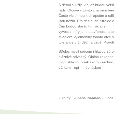
S dětmi si užije víc, až budou větš
rady. Otcové v tomto znamení bero
Často víc tíhnou k chlapcům a sdíle
jsou něžní. Pro děti bude Střelec
Čím budou starší, tím víc si s ní
vyvést z míry jeho otevřenost, a 
Mladické vylomeniny tohoto otce s
tolerance drží děti na uzdě. Prav
Střelec myslí srdcem i hlavou zár
bláznivě odvážný. Občas zakopne 
Odpustíte mu však skoro všechno,
dárkem - upřímnou láskou
Z knihy:
Sluneční znamení - Lin