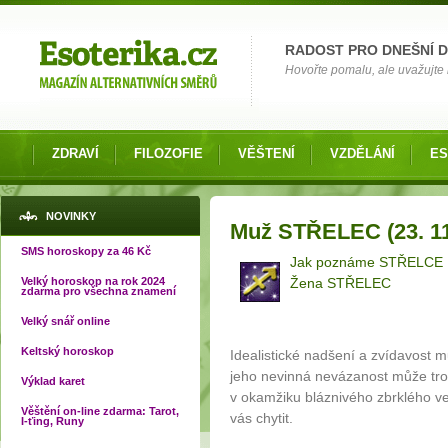
Možnosti výběru
RADOST PRO DNEŠNÍ 
Hovořte pomalu, ale uvažujte 
ZDRAVÍ
FILOZOFIE
VĚŠTENÍ
VZDĚLÁNÍ
ES
Jste zde
NOVINKY
Muž STŘELEC (23. 11. 
SMS horoskopy za 46 Kč
Jak poznáme STŘELCE
Velký horoskop na rok 2024
Žena STŘELEC
zdarma pro všechna znamení
Velký snář online
Keltský horoskop
Idealistické nadšení a zvídavost m
jeho nevinná nevázanost může tro
Výklad karet
v okamžiku bláznivého zbrklého v
Věštění on-line zdarma: Tarot,
vás chytit.
I-ťing, Runy