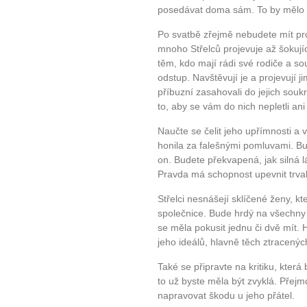
Jak vnést do života rovno
posedávat doma sám. To by mělo 
Jak být šťastnější
Po svatbě zřejmě nebudete mít pr
mnoho Střelců projevuje až šokují
těm, kdo mají rádi své rodiče a s
odstup. Navštěvují je a projevují j
příbuzní zasahovali do jejich souk
to, aby se vám do nich nepletli ani 
Naučte se čelit jeho upřímnosti a v
honila za falešnými pomluvami. Buď
on. Budete překvapená, jak silná 
Pravda má schopnost upevnit trval
Střelci nesnášejí sklíčené ženy, kt
společnice. Bude hrdý na všechny
se měla pokusit jednu či dvě mít. 
jeho ideálů, hlavně těch ztracenýc
Také se připravte na kritiku, která
to už byste měla být zvyklá. Přejm
napravovat škodu u jeho přátel.