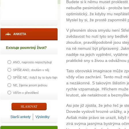
Budete si k němu muset proklestit 
nebuďte pesimistická - protože ten
optimistický, že kdyby mu nepřátelé
Myslel by si, že prostě zapomněli p
V přesném slova smyslu není Střel
ANKETA
zvědavost ho nutí tyto sny bedlivě
zkoušce, pravděpodobně jsou stejně
Existuje posmrtný život?
na ně nemusí být připravený. Jakmil
naděje na jejich vyplnění, vytáhne
praktické sny s živou a odvážnou p
ANO, naprosto nepochybuji
SPÍŠE ANO, doufám v něj
Tato obrovská imaginace může způ
vždy včas zachrání. Tento muž má 
SPÍŠE NE, i když by to bylo fajn
a nezákonné. S takovým štěstím je
NE, žijeme jenom jednou
rychle vzpamatuje. Hříchem muže
Věřím v převtělení
krutost, ale netaktnost a bezmyšle
Asi jste již zjistila, že jeho řeč je
Dovede vyslovit hrozné urážky, a je
Starší ankety
Výsledky
Avšak máte právo se urazit, když n
zírá svýma jasnýma bystrýma očim