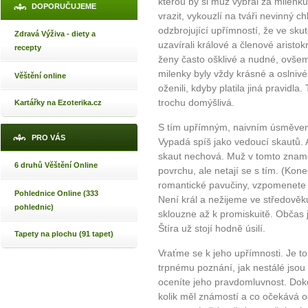
kterou by si muž vybral za milenk
DOPORUČUJEME
vrazit, vykouzlí na tváři nevinný c
odzbrojující upřímností, že ve sku
Zdravá Výživa - diety a
uzavírali králové a členové aristok
recepty
ženy často ošklivé a nudné, ovšem
milenky byly vždy krásné a oslnivé,
Věštění online
oženili, kdyby platila jiná pravidla
trochu domýšlivá.
Kartářky na Ezoterika.cz
S tím upřímným, naivním úsměvem
PRO VÁS
Vypadá spíš jako vedoucí skautů. A
skaut nechová. Muž v tomto znamení
6 druhů Věštění Online
povrchu, ale netají se s tím. (Kon
romantické pavučiny, vzpomenete s
Pohlednice Online (333
Není král a nežijeme ve středověk
pohlednic)
sklouzne až k promiskuitě. Občas 
Štíra už stojí hodně úsilí.
Tapety na plochu (91 tapet)
Vraťme se k jeho upřímnosti. Je t
trpnému poznání, jak nestálé jsou
oceníte jeho pravdomluvnost. Dok
kolik měl známostí a co očekává od