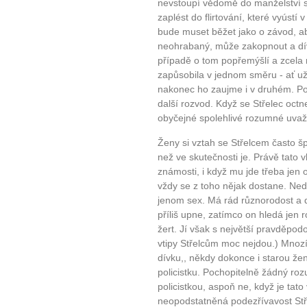
nevstoupí vědomě do manželství se
zaplést do flirtování, které vyústí 
bude muset běžet jako o závod, aby
neohrabaný, může zakopnout a dív
případě o tom popřemýšlí a zcela 
zapůsobila v jednom směru - ať u
nakonec ho zaujme i v druhém. Po
další rozvod. Když se Střelec octn
obyčejné spolehlivé rozumné uvaž
Ženy si vztah se Střelcem často špa
než ve skutečnosti je. Právě tato 
známosti, i když mu jde třeba jen o
vždy se z toho nějak dostane. Nedá 
jenom sex. Má rád různorodost a d
příliš upne, zatímco on hledá jen r
žert. Jí však s největší pravděpod
vtipy Střelcům moc nejdou.) Mnoz
dívku,, někdy dokonce i starou že
policistku. Pochopitelně žádný roz
policistkou, aspoň ne, když je tato 
neopodstatněná podezřívavost Stře