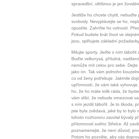
spravedliví, většinou je jen žoviáln
Jestliže ho chcete chytit, nebuďt
svobody. Nevyptávejte se ho, nepl
opustíte. Zahrňte ho volností. Před
Pokud budete brát život ve stejném 
jsou, splňujete základní požadavk
Milujte sporty. Jeďte s ním táboř
Buďte velkorysá, přítulná, nadšená
10 tipů p
nemůže mít celou pro sebe. Dejt
jako on. Tak vám jednoho kouzeln
plnohodn
co od ženy potřebuje. Jakmile doj
upřímností, že vám také vyhovuje,
ho, že ho máte tolik ráda, že byst
... všechny
vám slíbí, že nebude omezovat va
s ním jezdit tábořit. Je to škoda, 
Máte pocit, že jste unaveni hn
jste byla zvědavá, jaké by to bylo 
tohoto rozhovoru zavolal bývalý př
Ne
přítomnosti svého Střelce. Až zavě
poznamenejte, že není důvod, proč
Jak mít více energie každ
Potom ho pozvěte, aby vás dopro