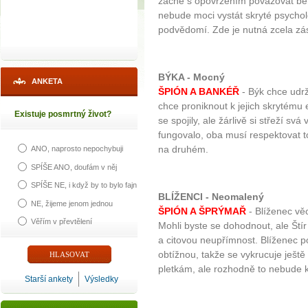
začne s opovržením považovat ber
nebude moci vystát skryté psycholo
podvědomí. Zde je nutná zcela zá
BÝKA - Mocný
ANKETA
ŠPIÓN A BANKÉŘ
- Býk chce udrže
chce proniknout k jejich skrytém
Existuje posmrtný život?
se spojily, ale žárlivě si střeží svá
fungovalo, oba musí respektovat to,
na druhém.
ANO, naprosto nepochybuji
SPÍŠE ANO, doufám v něj
SPÍŠE NE, i když by to bylo fajn
BLÍŽENCI - Neomalený
NE, žijeme jenom jednou
ŠPIÓN A ŠPRÝMAŘ
- Blíženec věc
Věřím v převtělení
Mohli byste se dohodnout, ale Štír
a citovou neupřímnost. Blíženec p
obtížnou, takže se vykrucuje ještě
pletkám, ale rozhodně to nebude k
Starší ankety
Výsledky