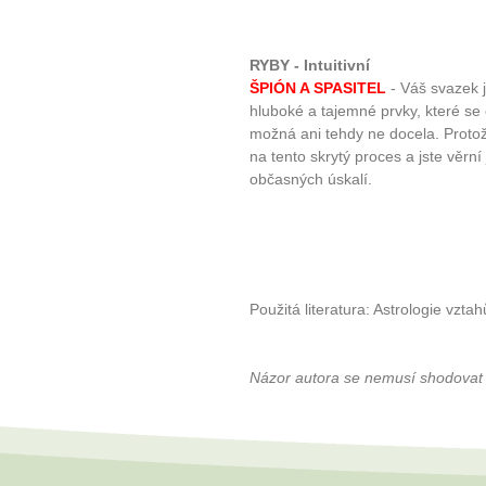
RYBY - Intuitivní
ŠPIÓN A SPASITEL
- Váš svazek j
hluboké a tajemné prvky, které se 
možná ani tehdy ne docela. Protože 
na tento skrytý proces a jste věrn
občasných úskalí.
Použitá literatura: Astrologie vzta
Názor autora se nemusí shodovat