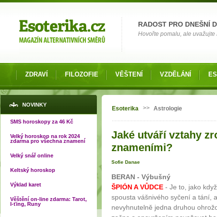
Možnosti výběru
RADOST PRO DNEŠNÍ 
Hovořte pomalu, ale uvažujte 
ZDRAVÍ
FILOZOFIE
VĚŠTENÍ
VZDĚLÁNÍ
ES
Jste zde
NOVINKY
>>
Esoterika
Astrologie
SMS horoskopy za 46 Kč
Jaké utváří vztahy zr
Velký horoskop na rok 2024
zdarma pro všechna znamení
znameními?
Velký snář online
Sofie Danae
Keltský horoskop
BERAN - Výbušný
Výklad karet
ŠPIÓN A VŮDCE
- Je to, jako kdy
spousta vášnivého syčení a tání, 
Věštění on-line zdarma: Tarot,
I-ťing, Runy
nevyhnutelně jedna druhou ohrožov