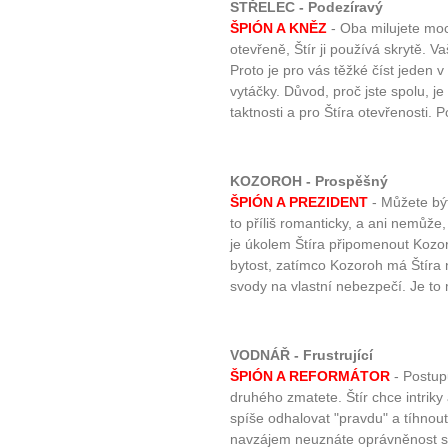
STŘELEC - Podezíravý
ŠPIÓN A KNĚZ
- Oba milujete moc,
otevřeně, Štír ji používá skrytě. V
Proto je pro vás těžké číst jeden 
vytáčky. Důvod, proč jste spolu, je
taktnosti a pro Štíra otevřenosti.
KOZOROH - Prospěšný
ŠPIÓN A PREZIDENT
- Můžete být
to příliš romanticky, a ani nemůže,
je úkolem Štíra připomenout Kozo
bytost, zatímco Kozoroh má Štíra 
svody na vlastní nebezpečí. Je to
VODNÁŘ - Frustrující
ŠPIÓN A REFORMÁTOR
- Postup
druhého zmatete. Štír chce intriky
spíše odhalovat "pravdu" a tíhnou
navzájem neuznáte oprávněnost s