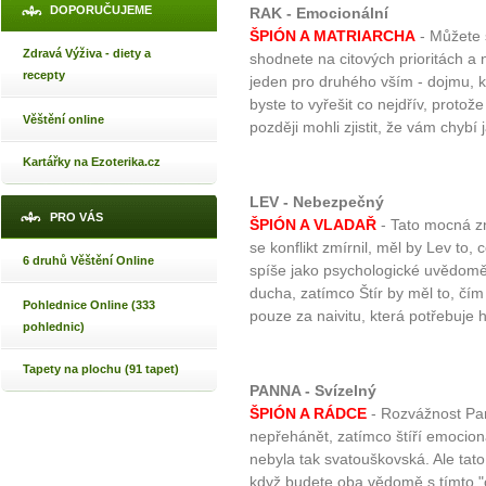
DOPORUČUJEME
RAK - Emocionální
ŠPIÓN A MATRIARCHA
- Můžete 
Zdravá Výživa - diety a
shodnete na citových prioritách a
recepty
jeden pro druhého vším - dojmu, kt
byste to vyřešit co nejdřív, protož
Věštění online
později mohli zjistit, že vám chybí
Kartářky na Ezoterika.cz
LEV - Nebezpečný
PRO VÁS
ŠPIÓN A VLADAŘ
- Tato mocná z
se konflikt zmírnil, měl by Lev to,
6 druhů Věštění Online
spíše jako psychologické uvědoměn
ducha, zatímco Štír by měl to, čím
Pohlednice Online (333
pouze za naivitu, která potřebuje h
pohlednic)
Tapety na plochu (91 tapet)
PANNA - Svízelný
ŠPIÓN A RÁDCE
- Rozvážnost Pan
nepřehánět, zatímco štíří emocio
nebyla tak svatouškovská. Ale ta
když budete oba vědomě s tímto "o