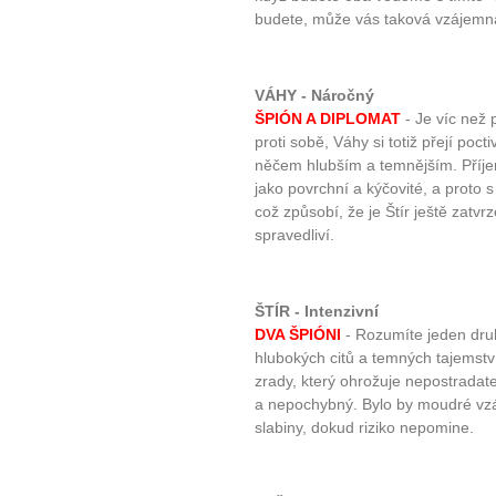
budete, může vás taková vzájemná
VÁHY - Náročný
ŠPIÓN A DIPLOMAT
- Je víc než
proti sobě, Váhy si totiž přejí poct
něčem hlubším a temnějším. Příje
jako povrchní a kýčovité, a proto 
což způsobí, že je Štír ještě zatvrz
spravedliví.
ŠTÍR - Intenzivní
DVA ŠPIÓNI
- Rozumíte jeden dru
hlubokých citů a temných tajemství
zrady, který ohrožuje nepostradat
a nepochybný. Bylo by moudré vzá
slabiny, dokud riziko nepomine.