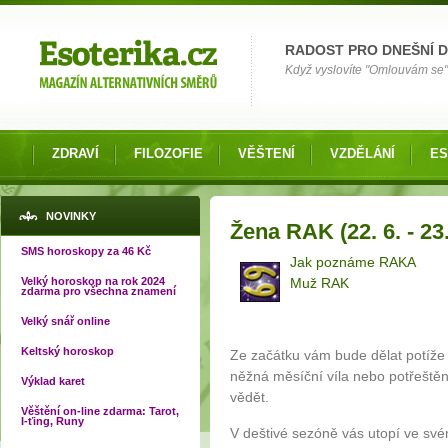
Možnosti výběru
RADOST PRO DNEŠNÍ 
Když vyslovíte "Omlouvám se" 
ZDRAVÍ
FILOZOFIE
VĚŠTENÍ
VZDĚLÁNÍ
ES
Jste zde
NOVINKY
Žena RAK (22. 6. - 23.
SMS horoskopy za 46 Kč
Jak poznáme RAKA
Velký horoskop na rok 2024
Muž RAK
zdarma pro všechna znamení
Velký snář online
Keltský horoskop
Ze začátku vám bude dělat potíže 
něžná měsíční víla nebo potřeštěn
Výklad karet
vědět.
Věštění on-line zdarma: Tarot,
I-ťing, Runy
V deštivé sezóně vás utopí ve své