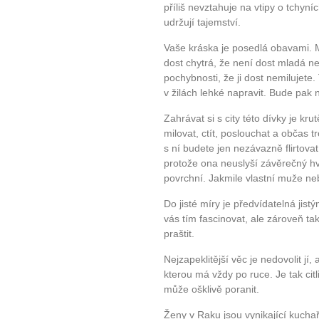
příliš nevztahuje na vtipy o tchyních
udržují tajemství.
Vaše kráska je posedlá obavami. M
dost chytrá, že není dost mladá n
pochybnosti, že ji dost nemilujete
v žilách lehké napravit. Bude pak 
Zahrávat si s city této dívky je kr
milovat, ctít, poslouchat a občas 
s ní budete jen nezávazně flirtovat
protože ona neuslyší závěrečný hv
povrchní. Jakmile vlastní muže neb
Do jisté míry je předvídatelná j
vás tím fascinovat, ale zároveň tak
praštit.
Nejzapeklitější věc je nedovolit jí, 
kterou má vždy po ruce. Je tak cit
může ošklivě poranit.
Ženy v Raku jsou vynikající kuchař