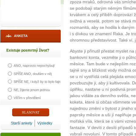
zpoza mraků, odrovná vás smíche
se podobají starým němým filmům,
krvákem a celý příběh doprovází ž
svižná a veselá, potom se stává 
rozmanitá, aby se hodila k daným 
i s dívkou ve znamení Raka. Je tr
ANKETA
ohromnou představivost. Také ví, j
Existuje posmrtný život?
Abyste ji přinutil přestat myslet na
bankovní konta, vezměte ji o půln
měsíce. Tam bude v nejlepším roz
ANO, naprosto nepochybuji
tajné sny a blízkost vody možná od
SPÍŠE ANO, doufám v něj
se u ní vystřídá celá plejáda emocí
SPÍŠE NE, i když by to bylo fajn
povzbuzujte ji, aby ji kultivovala.
úplňku, nastane u ní podivná pr
NE, žijeme jenom jednou
jakou vídáte za denního světla, 
Věřím v převtělení
koketa, které si občas všimnete ve
najednou změní v bytost z jiného s
paprsky měsíce a uši jí naplňuje p
mořská víla, která se s vámi vznes
Starší ankety
Výsledky
fantazie. V devíti z desíti případů
vybrali novoluní. V tomto případ