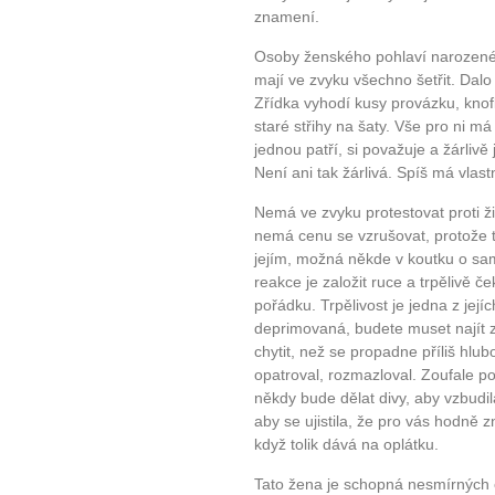
znamení.
Osoby ženského pohlaví narozené 
mají ve zvyku všechno šetřit. Dalo b
Zřídka vyhodí kusy provázku, knof
staré střihy na šaty. Vše pro ni má
jednou patří, si považuje a žárlivě
Není ani tak žárlivá. Spíš má vlast
Nemá ve zvyku protestovat proti ži
nemá cenu se vzrušovat, protože t
jejím, možná někde v koutku o samot
reakce je založit ruce a trpělivě 
pořádku. Trpělivost je jedna z jejíc
deprimovaná, budete muset najít způ
chytit, než se propadne příliš hl
opatroval, rozmazloval. Zoufale po
někdy bude dělat divy, aby vzbudila
aby se ujistila, že pro vás hodn
když tolik dává na oplátku.
Tato žena je schopná nesmírných ob