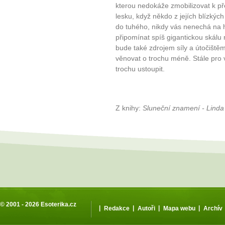
kterou nedokáže zmobilizovat k př
lesku, když někdo z jejích blízkých
do tuhého, nikdy vás nenechá na h
připomínat spíš gigantickou skálu
bude také zdrojem síly a útočiště
věnovat o trochu méně. Stále pro 
trochu ustoupit.
Z knihy:
Sluneční znamení - Lin
© 2001 - 2026
Esoterika.cz
|
|
|
|
Redakce
Autoři
Mapa webu
Archív