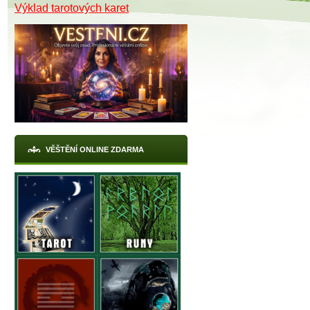
Výklad tarotových karet
VĚŠTĚNÍ ONLINE ZDARMA