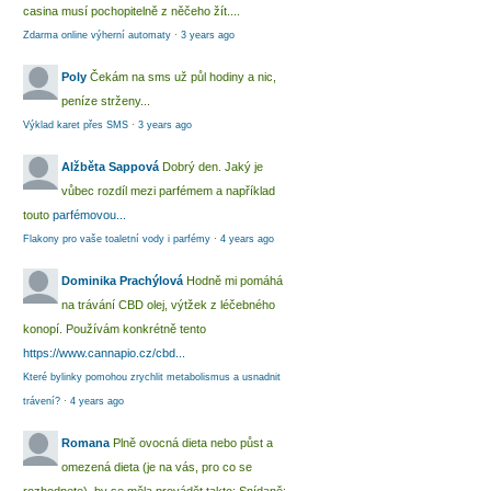
casina musí pochopitelně z něčeho žít....
Zdarma online výherní automaty
·
3 years ago
Poly
Čekám na sms už půl hodiny a nic,
peníze strženy...
Výklad karet přes SMS
·
3 years ago
Alžběta Sappová
Dobrý den. Jaký je
vůbec rozdíl mezi parfémem a například
touto
parfémovou...
Flakony pro vaše toaletní vody i parfémy
·
4 years ago
Dominika Prachýlová
Hodně mi pomáhá
na trávání CBD olej, výtžek z léčebného
konopí. Používám konkrétně tento
https://www.cannapio.cz/cbd...
Které bylinky pomohou zrychlit metabolismus a usnadnit
trávení?
·
4 years ago
Romana
Plně ovocná dieta nebo půst a
omezená dieta (je na vás, pro co se