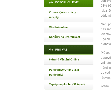
Jen 5%-
DOPORUČUJEME
93%-95
jak z 9
Zdravá Výživa - diety a
vědomě
recepty
Není pr
Věštění online
nás sam
kvantov
Kartářky na Ezoterika.cz
urychle
planetá
PRO VÁS
Průvodn
odpověď
6 druhů Věštění Online
vnímání
náruč n
Pohlednice Online (333
do vod 
pohlednic)
láskou.
Tapety na plochu (91 tapet)
Alena 