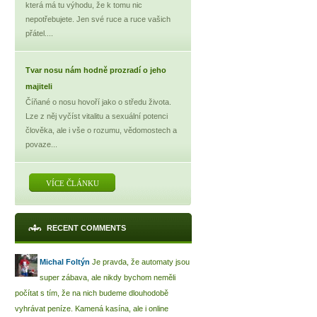
která má tu výhodu, že k tomu nic
nepotřebujete. Jen své ruce a ruce vašich
přátel....
Tvar nosu nám hodně prozradí o jeho
majiteli
Číňané o nosu hovoří jako o středu života.
Lze z něj vyčíst vitalitu a sexuální potenci
člověka, ale i vše o rozumu, vědomostech a
povaze...
VÍCE ČLÁNKU
RECENT COMMENTS
Michal Foltýn
Je pravda, že automaty jsou
super zábava, ale nikdy bychom neměli
počítat s tím, že na nich budeme dlouhodobě
vyhrávat peníze. Kamená kasína, ale i online