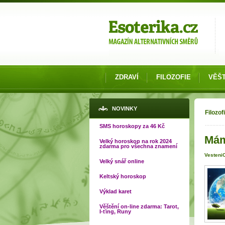
Možnosti výběru
ZDRAVÍ
FILOZOFIE
VĚŠT
Jste
NOVINKY
Filozof
SMS horoskopy za 46 Kč
Mám
Velký horoskop na rok 2024
zdarma pro všechna znamení
VesteniO
Velký snář online
Keltský horoskop
Výklad karet
Věštění on-line zdarma: Tarot,
I-ťing, Runy