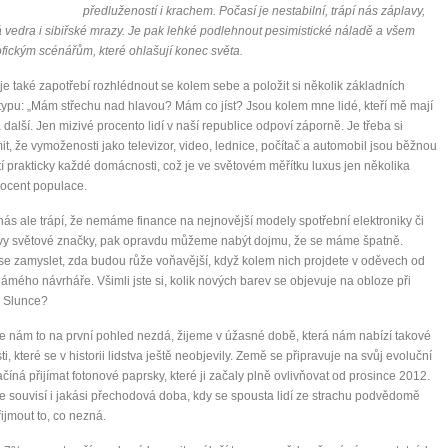
předlužeností i krachem. Počasí je nestabilní, trápí nás záplavy,
á vedra i sibiřské mrazy. Je pak lehké podlehnout pesimistické náladě a všem
ofickým scénářům, které ohlašují konec světa.
e také zapotřebí rozhlédnout se kolem sebe a položit si několik základních
typu: „Mám střechu nad hlavou? Mám co jíst? Jsou kolem mne lidé, kteří mě mají
a další. Jen mizivé procento lidí v naší republice odpoví záporně. Je třeba si
t, že vymoženosti jako televizor, video, lednice, počítač a automobil jsou běžnou
í prakticky každé domácnosti, což je ve světovém měřítku luxus jen několika
ocent populace.
ás ale trápí, že nemáme finance na nejnovější modely spotřební elektroniky či
vy světové značky, pak opravdu můžeme nabýt dojmu, že se máme špatně.
se zamyslet, zda budou růže voňavější, když kolem nich projdete v oděvech od
ámého návrháře. Všimli jste si, kolik nových barev se objevuje na obloze při
 Slunce?
se nám to na první pohled nezdá, žijeme v úžasné době, která nám nabízí takové
i, které se v historii lidstva ještě neobjevily. Země se připravuje na svůj evoluční
ačíná přijímat fotonové paprsky, které ji začaly plně ovlivňovat od prosince 2012.
le souvisí i jakási přechodová doba, kdy se spousta lidí ze strachu podvědomě
řijmout to, co nezná.