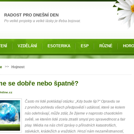
RADOST PRO DNEŠNÍ DEN
Po velké projekty a velké lásky je třeba bojovat.
ENÍ
VZDĚLÁNÍ
ESOTERIKA
ESP
RŮZNÉ
HOR
 zde
>>
ie
Hojnost
e se dobře nebo špatně?
nline.cz
Často mi lidé pokládají otázku: „Kdy bude líp?“ Opravdu se
z prvního pohledu všech předpovědí i událostí, které se kolem
nás odehrávají, může zdát, že žijeme v naprosto chaotickém
světě, ve kterém lidé zcela ztratili smysl pro spravedlnost a fair
play. Média na nás chrlí zprávy o přírodních katastrofách,
stávkách, krádežích a vraždách. Hrozí nám nezaměstnaností,