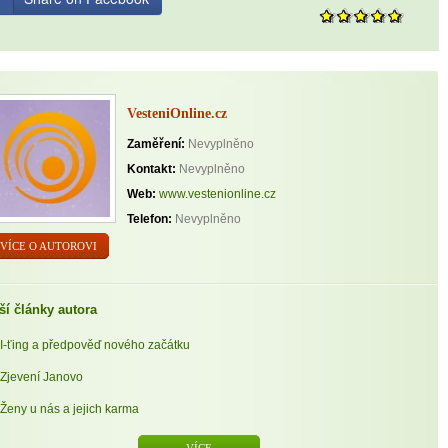
VesteniOnline.cz
Zaměření:
Nevyplněno
Kontakt:
Nevyplněno
Web:
www.vestenionline.cz
Telefon:
Nevyplněno
VÍCE O AUTOROVI
ší články autora
I-ťing a předpověď nového začátku
Zjevení Janovo
Ženy u nás a jejich karma