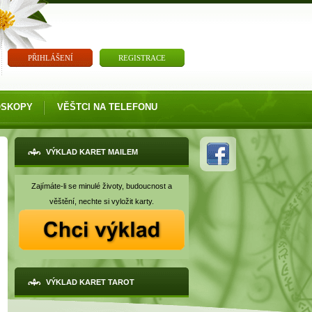
PŘIHLÁŠENÍ
REGISTRACE
OSKOPY
VĚŠTCI NA TELEFONU
VÝKLAD KARET MAILEM
Zajímáte-li se minulé životy, budoucnost a
věštění, nechte si vyložit karty.
VÝKLAD KARET TAROT