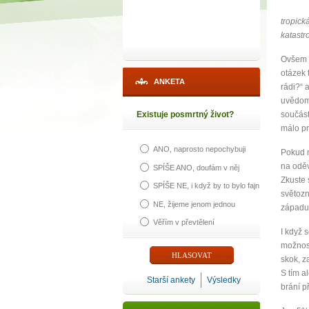
tropick
katastr
Ovšem j
otázek 
ANKETA
rádi?“ 
uvědomi
Existuje posmrtný život?
součást
málo pr
ANO, naprosto nepochybuji
Pokud n
na odě
SPÍŠE ANO, doufám v něj
Zkuste 
SPÍŠE NE, i když by to bylo fajn
světozn
NE, žijeme jenom jednou
západu
Věřím v převtělení
I když 
možnost
skok, z
S tím a
Starší ankety
Výsledky
brání p