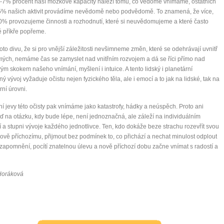
7% procent naší mozkové kapacity náleží tomu, co vědomě vnímáme, ostatních
% našich aktivit provádíme nevědomě nebo podvědomě. To znamená, že více,
0% provozujeme činnosti a rozhodnutí, které si neuvědomujeme a které často
 příkře popřeme.
oto divu, že si pro vnější záležitosti nevšimneme změn, které se odehrávají uvnitř
ých, nemáme čas se zamyslet nad vnitřním rozvojem a dá se říci přímo nad
ým skokem našeho vnímání, myšlení i intuice. A tento lidský i planetární
ný vývoj vyžaduje očistu nejen fyzického těla, ale i emocí a to jak na lidské, tak na
rní úrovni.
í jevy této očisty pak vnímáme jako katastrofy, hádky a neúspěch. Proto ani
 na otázku, kdy bude lépe, není jednoznačná, ale záleží na individuálním
 a stupni vývoje každého jednotlivce. Ten, kdo dokáže beze strachu rozevřít svou
ově příchozímu, přijmout bez podmínek to, co přichází a nechat minulost odplout
zapomnění, pocítí znatelnou úlevu a nově příchozí dobu začne vnímat s radostí a
Horáková