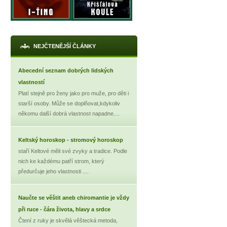
NEJČTENĚJŠÍ ČLÁNKY
Abecední seznam dobrých lidských
vlastností
Platí stejně pro ženy jako pro muže, pro děti i
starší osoby. Může se doplňovat,kdykoliv
někomu další dobrá vlastnost napadne....
Keltský horoskop - stromový horoskop
staří Keltové měli své zvyky a tradice. Podle
nich ke každému patří strom, který
předurčuje jeho vlastnosti ....
Naučte se věštit aneb chiromantie je vždy
při ruce - čára života, hlavy a srdce
Čtení z ruky je skvělá věštecká metoda,