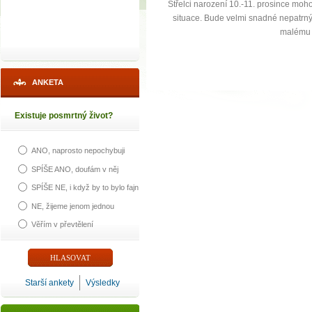
Střelci narození 10.-11. prosince moho
situace. Bude velmi snadné nepatrný
malému r
ANKETA
Existuje posmrtný život?
ANO, naprosto nepochybuji
SPÍŠE ANO, doufám v něj
SPÍŠE NE, i když by to bylo fajn
NE, žijeme jenom jednou
Věřím v převtělení
Starší ankety
Výsledky