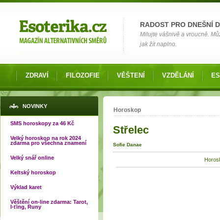
Možnosti výběru
RADOST PRO DNEŠNÍ 
Milujte vášnivě a vroucně. Můž
jak žít naplno.
ZDRAVÍ
FILOZOFIE
VĚŠTENÍ
VZDĚLÁNÍ
ES
Jste zde
NOVINKY
Horoskop
SMS horoskopy za 46 Kč
Střelec
Velký horoskop na rok 2024
zdarma pro všechna znamení
Sofie Danae
Velký snář online
Horosk
Keltský horoskop
Výklad karet
Věštění on-line zdarma: Tarot,
I-ťing, Runy