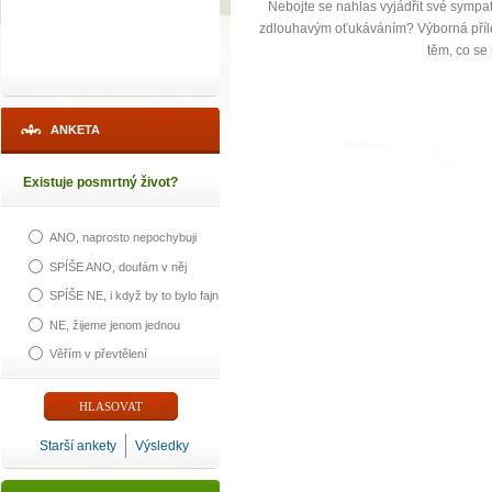
Nebojte se nahlas vyjádřit své sympat
zdlouhavým oťukáváním? Výborná přílež
těm, co se 
ANKETA
Existuje posmrtný život?
ANO, naprosto nepochybuji
SPÍŠE ANO, doufám v něj
SPÍŠE NE, i když by to bylo fajn
NE, žijeme jenom jednou
Věřím v převtělení
Starší ankety
Výsledky