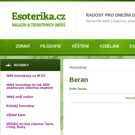
Možnosti výběru
RADOST PRO DNEŠNÍ 
Nemusíte trpět a bojovat, abys
ZDRAVÍ
FILOZOFIE
VĚŠTENÍ
VZDĚLÁNÍ
ES
Jste zde
NOVINKY
Horoskop
SMS horoskopy za 46 Kč
Beran
Velký horoskop na rok 2024
zdarma pro všechna znamení
Sofie Danae
Velký snář online
Horosk
Keltský horoskop
Výklad karet
Věštění on-line zdarma: Tarot,
I-ťing, Runy