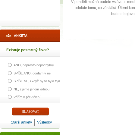
V pondělí možná budete vstávat s mnoh
odoláte tomu, co vás láká. Úterní ko
budete bojovat
ANKETA
Existuje posmrtný život?
ANO, naprosto nepochybuji
SPÍŠE ANO, doufám v něj
SPÍŠE NE, i když by to bylo fajn
NE, žijeme jenom jednou
Věřím v převtělení
Starší ankety
Výsledky