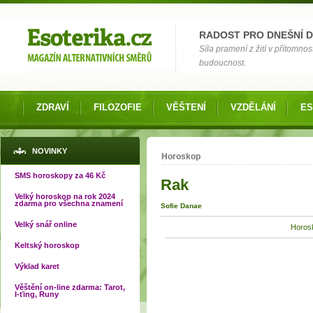
Možnosti výběru
RADOST PRO DNEŠNÍ 
Síla pramení z žití v přítomnos
budoucnost.
ZDRAVÍ
FILOZOFIE
VĚŠTENÍ
VZDĚLÁNÍ
ES
Jste zde
NOVINKY
Horoskop
SMS horoskopy za 46 Kč
Rak
Velký horoskop na rok 2024
zdarma pro všechna znamení
Sofie Danae
Velký snář online
Horosk
Keltský horoskop
Výklad karet
Věštění on-line zdarma: Tarot,
I-ťing, Runy