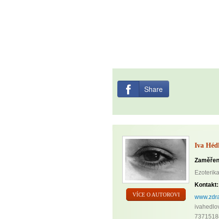
Share
Iva Héd
Zaměřen
Ezoterika
Kontakt:
VÍCE O AUTOROVI
www.zdra
ivahedlo
7371518