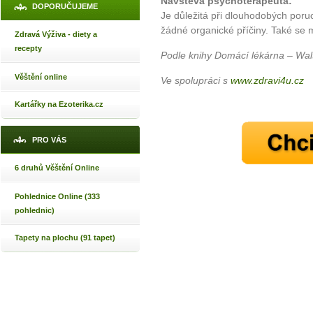
Návštěva psychoterapeuta:
DOPORUČUJEME
Je důležitá při dlouhodobých poru
žádné organické příčiny. Také se mu
Zdravá Výživa - diety a
recepty
Podle knihy Domácí lékárna – Wal
Věštění online
Ve spolupráci s
www.zdravi4u.cz
Kartářky na Ezoterika.cz
PRO VÁS
6 druhů Věštění Online
Pohlednice Online (333
pohlednic)
Tapety na plochu (91 tapet)