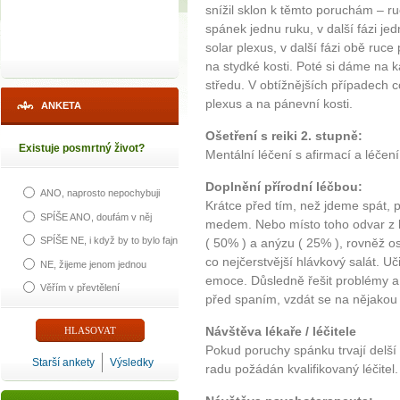
snížil sklon k těmto poruchám – r
spánek jednu ruku, v další fázi j
solar plexus, v další fázi obě ruce
na stydké kosti. Poté si dáme na 
středu. V obtížnějších případech 
plexus a na pánevní kosti.
ANKETA
Ošetření s reiki 2. stupně:
Existuje posmrtný život?
Mentální léčení s afirmací a léčení
Doplnění přírodní léčbou:
ANO, naprosto nepochybuji
Krátce před tím, než jdeme spát, 
SPÍŠE ANO, doufám v něj
medem. Nebo místo toho odvar z 
SPÍŠE NE, i když by to bylo fajn
( 50% ) a anýzu ( 25% ), rovněž o
co nejčerstvější hlávkový salát. Uč
NE, žijeme jenom jednou
emoce. Důsledně řešit problémy a
Věřím v převtělení
před spaním, vzdát se na nějakou 
Návštěva lékaře / léčitele
Pokud poruchy spánku trvají delší 
Starší ankety
Výsledky
radu požádán kvalifikovaný léčitel.