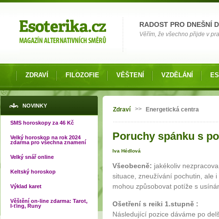
Možnosti výběru
RADOST PRO DNEŠNÍ 
Věřím, že všechno přijde v pra
ZDRAVÍ
FILOZOFIE
VĚŠTENÍ
VZDĚLÁNÍ
ES
Jste zde
NOVINKY
>>
Zdraví
Energetická centra
SMS horoskopy za 46 Kč
Poruchy spánku s po
Velký horoskop na rok 2024
zdarma pro všechna znamení
Iva Hédlová
Velký snář online
Všeobecně:
jakékoliv nezpracov
Keltský horoskop
situace, zneužívání pochutin, ale
mohou způsobovat potíže s usín
Výklad karet
Věštění on-line zdarma: Tarot,
Ošetření s reiki 1.stupně :
I-ťing, Runy
Následující pozice dáváme po del