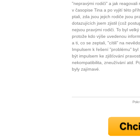
"nepravými rodiči" a jak reagovali 
v časopise Tina a po vyjití této pří
ptali, zda jsou jejich rodiče jsou pr
dotazujících jsem zjistil (což post
nejsou pravými rodiči. To byl velk
protože kdo výše uvedenou inform
a ti, co se zeptali, "cítili" na nev
Impulsem k řešení "problému" byl
být impulsem ke zjišťování pravost
nekompatibilita, zneužívání atd
byly zajímavé.
10 tipů p
plnohodn
Pokr
... všechny
Máte pocit, že jste unaveni hn
Ne