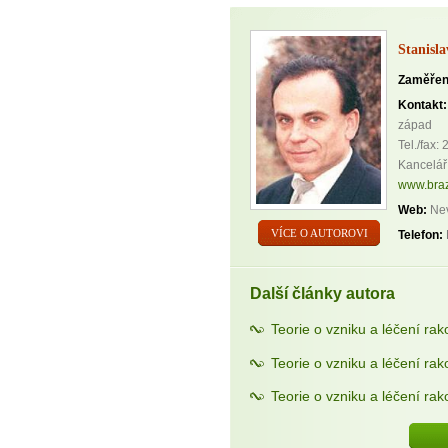
Stanisl
Zaměřen
Kontakt:
západ
Tel./fax:
Kancelář
www.braz
Web:
Nev
VÍCE O AUTOROVI
Telefon:
Další články autora
Teorie o vzniku a léčení rako
Teorie o vzniku a léčení rak
Teorie o vzniku a léčení rak