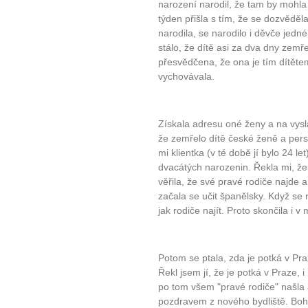
narození narodil, že tam by mohla 
týden přišla s tím, že se dozvěděl
narodila, se narodilo i děvče jedn
stálo, že dítě asi za dva dny zemř
přesvědčena, že ona je tím dítětem
vychovávala.
Získala adresu oné ženy a na vyslane
že zemřelo dítě české ženě a pers
mi klientka (v té době jí bylo 24 let
dvacátých narozenin. Řekla mi, že s
věřila, že své pravé rodiče najde a
začala se učit španělsky. Když se 
jak rodiče najít. Proto skončila i 
Potom se ptala, zda je potká v Pr
Řekl jsem jí, že je potká v Praze, 
po tom všem "pravé rodiče" našla a 
pozdravem z nového bydliště. Bohu