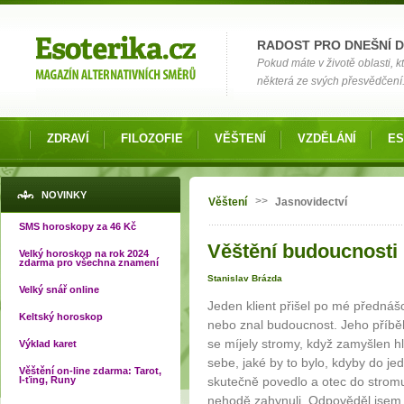
Možnosti výběru
RADOST PRO DNEŠNÍ 
Pokud máte v životě oblasti, k
některá ze svých přesvědčení
ZDRAVÍ
FILOZOFIE
VĚŠTENÍ
VZDĚLÁNÍ
ES
Jste zde
NOVINKY
>>
Věštení
Jasnovidectví
SMS horoskopy za 46 Kč
Věštění budoucnosti I
Velký horoskop na rok 2024
zdarma pro všechna znamení
Stanislav Brázda
Velký snář online
Jeden klient přišel po mé přednáš
Keltský horoskop
nebo znal budoucnost. Jeho příběh 
se míjely stromy, když zamyšlen hl
Výklad karet
sebe, jaké by to bylo, kdyby do je
Věštění on-line zdarma: Tarot,
I-ťing, Runy
skutečně povedlo a otec do stromu
nehodě zahynuli. Odpověděl jsem 