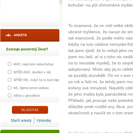
bohužel- na půl zhmotněná myšlen
To znamená, že on měl velké věšt
ubránit myšlence, že narazí do st
ANKETA
tak intenzivně, že podle mého názo
kdyby na tuto událost nemyslel.Kd
Existuje posmrtný život?
tak jsem zjistil, že to nebyli jeho r
jsem mu řekl, ať si z toho nic nedě
na to neustále myslel), že to stejn
ANO, naprosto nepochybuji
adoptovaný. Místo aby jej to uklidni
SPÍŠE ANO, doufám v něj
se později dozvěděl. On mi v tom o
SPÍŠE NE, i když by to bylo fajn
za rok a řekl mi, že tehdy jsem mu
kořeny své minulosti. Největší zdě
NE, žijeme jenom jednou
že jeho matka byla patnáctiletá rom
Věřím v převtělení
Příkladů, jak pracuje naše podvěd
důležité umět rozlišit sny, fikce, pr
skutečnosti a naučit se v tom orien
Starší ankety
Výsledky