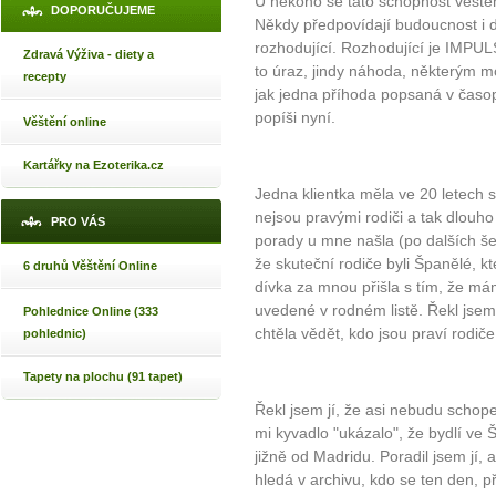
U někoho se tato schopnost věštěn
DOPORUČUJEME
Někdy předpovídají budoucnost i dě
rozhodující. Rozhodující je IMPULS
Zdravá Výživa - diety a
to úraz, jindy náhoda, některým 
recepty
jak jedna příhoda popsaná v časo
popíši nyní.
Věštění online
Kartářky na Ezoterika.cz
Jedna klientka měla ve 20 letech se
nejsou pravými rodiči a tak dlouho p
PRO VÁS
porady u mne našla (po dalších še
že skuteční rodiče byli Španělé, kt
6 druhů Věštění Online
dívka za mnou přišla s tím, že mám 
uvedené v rodném listě. Řekl jsem 
Pohlednice Online (333
chtěla vědět, kdo jsou praví rodiče
pohlednic)
Tapety na plochu (91 tapet)
Řekl jsem jí, že asi nebudu schopen
mi kyvadlo "ukázalo", že bydlí ve
jižně od Madridu. Poradil jsem jí, 
hledá v archivu, kdo se ten den, p