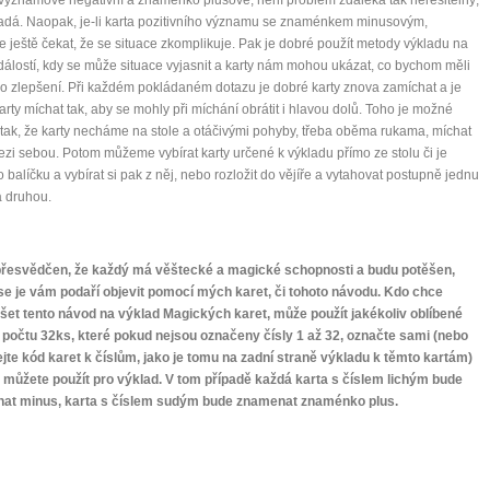
adá. Naopak, je-li karta pozitivního významu se znaménkem minusovým,
ještě čekat, že se situace zkomplikuje. Pak je dobré použít metody výkladu na
dálostí, kdy se může situace vyjasnit a karty nám mohou ukázat, co bychom měli
ro zlepšení. Při každém pokládaném dotazu je dobré karty znova zamíchat a je
arty míchat tak, aby se mohly při míchání obrátit i hlavou dolů. Toho je možné
 i tak, že karty necháme na stole a otáčivými pohyby, třeba oběma rukama, míchat
ezi sebou. Potom můžeme vybírat karty určené k výkladu přímo ze stolu či je
do balíčku a vybírat si pak z něj, nebo rozložit do vějíře a vytahovat postupně jednu
a druhou.
řesvědčen, že každý má věštecké a magické schopnosti a budu potěšen,
se je vám podaří objevit pomocí mých karet, či tohoto návodu. Kdo chce
šet tento návod na výklad Magických karet, může použít jakékoliv oblíbené
 počtu 32ks, které pokud nejsou označeny čísly 1 až 32, označte sami (nebo
ejte kód karet k číslům, jako je tomu na zadní straně výkladu k těmto kartám)
e můžete použít pro výklad. V tom případě každá karta s číslem lichým bude
at minus, karta s číslem sudým bude znamenat znaménko plus.