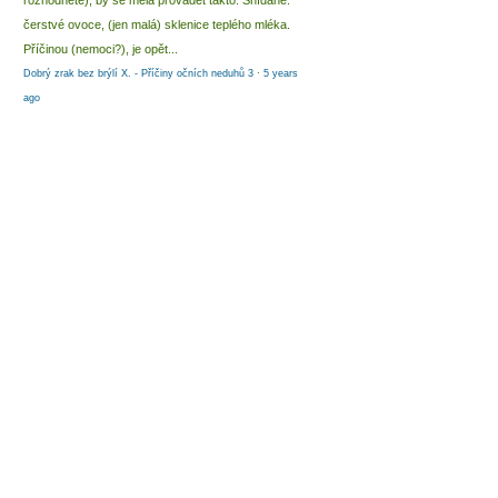
rozhodnete), by se měla provádět takto: Snídaně:
čerstvé ovoce, (jen malá) sklenice teplého mléka.
Příčinou (nemoci?), je opět...
Dobrý zrak bez brýlí X. - Příčiny očních neduhů 3
·
5 years
ago