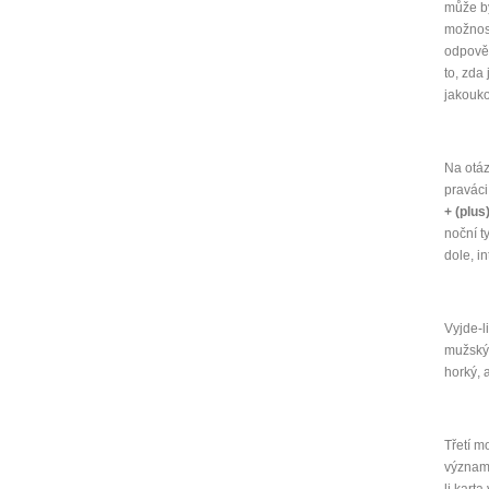
může bý
možnos
odpověď
to, zda
jakouko
Na otáz
praváci
+ (plus
noční t
dole, in
Vyjde-l
mužský 
horký, a
Třetí m
významo
li kart