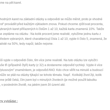
me na pět karet.
hodných karet na základní otázky a odpovědi se může měnit, proto je vhodné
test" provádět před každým výkladem znova. Pokud chceme zjišťovat procenta,
ybraných karet přiřazených k číslům 1 až 10, každá karta znamená 10%. Takže
e zeptáme na otázku : Na kolik procent jsme realisté, vyložíme jednu kartu z
předem vybraných, které charakterizují čísla 1 až 10, vyjde-li číslo 5, znamená, že
alisté na 50%, tedy napůl, takže nejsme.
í vyjde v odpovědi číslo, tím více jsme realisté. Na tuto otázku lze vyložit i
še tři (případně čtyři) karty (z 32) a dostaneme odpověď rychleji. Vyjde-li více
 "plusovým" znaménkem, je odpověď ANO. Kdo chce věřit na minulé a budoucí
může se ptát na otázky týkající se tohoto tématu. Např.: Kolikátý život žiji, kolik
mne ještě čeká, čím jsem byl v minulých životech (je možné použít tabulku
), v posledním životě, na jakém jsem žil území atd.
ty vykládat :