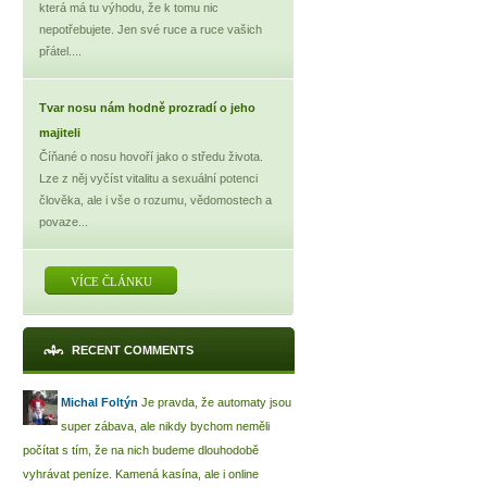
která má tu výhodu, že k tomu nic
nepotřebujete. Jen své ruce a ruce vašich
přátel....
Tvar nosu nám hodně prozradí o jeho
majiteli
Číňané o nosu hovoří jako o středu života.
Lze z něj vyčíst vitalitu a sexuální potenci
člověka, ale i vše o rozumu, vědomostech a
povaze...
VÍCE ČLÁNKU
RECENT COMMENTS
Michal Foltýn
Je pravda, že automaty jsou
super zábava, ale nikdy bychom neměli
počítat s tím, že na nich budeme dlouhodobě
vyhrávat peníze. Kamená kasína, ale i online