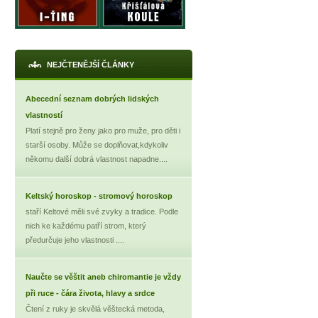
NEJČTENĚJŠÍ ČLÁNKY
Abecední seznam dobrých lidských
vlastností
Platí stejně pro ženy jako pro muže, pro děti i
starší osoby. Může se doplňovat,kdykoliv
někomu další dobrá vlastnost napadne....
Keltský horoskop - stromový horoskop
staří Keltové měli své zvyky a tradice. Podle
nich ke každému patří strom, který
předurčuje jeho vlastnosti ....
Naučte se věštit aneb chiromantie je vždy
při ruce - čára života, hlavy a srdce
Čtení z ruky je skvělá věštecká metoda,