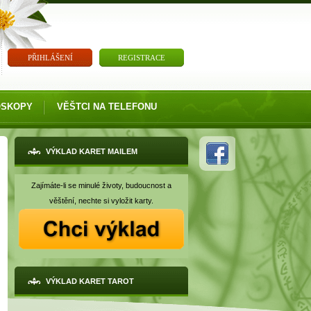
PŘIHLÁŠENÍ
REGISTRACE
OSKOPY
VĚŠTCI NA TELEFONU
VÝKLAD KARET MAILEM
Zajímáte-li se minulé životy, budoucnost a
věštění, nechte si vyložit karty.
VÝKLAD KARET TAROT