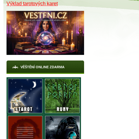
Výklad tarotových karet
VĚŠTĚNÍ ONLINE ZDARMA
X