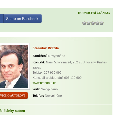
HODNOCENÍ ČLÁNKU:
Share on Facebook
Stanislav Brázda
Zaměření:
Nevyplněno
Kontakt:
Nám. 5. května 24, 252 25 Jinočany, Praha-
západ
Tel./fax: 257 960 095
Kancelář a objednání: 606 119 600
www.brazda-s.cz
Web:
Nevyplněno
VÍCE O AUTOROVI
Telefon:
Nevyplněno
ší články autora