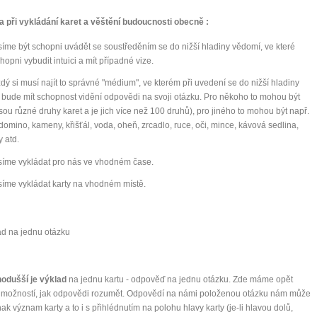
0 tipů pro zdravý a
a při vykládání karet a věštění budoucnosti obecně :
lnohodnotný život
íme být schopni uvádět se soustředěním se do nižší hladiny vědomí, ve které
hopni vybudit intuici a mít případné vize.
... všechny tipy zdarma.
dý si musí najít to správné "médium", ve kterém při uvedení se do nižší hladiny
bude mít schopnost vidění odpovědi na svoji otázku. Pro někoho to mohou být
 jsou různé druhy karet a je jich více než 100 druhů), pro jiného to mohou být např.
it, že jste unaveni hned jak ráno vstanete?
 domino, kameny, křišťál, voda, oheň, zrcadlo, ruce, oči, mince, kávová sedlina,
Nemusí to tak být - ZJISTĚTE ZDARMA!
 atd.
íme vykládat pro nás ve vhodném čase.
mít více energie každý den
íme vykládat karty na vhodném místě.
vnést do života rovnováhu
být šťastnější
ad na jednu otázku
Nenávidíme spam stejně jako vy
nodušší je výklad
na jednu kartu - odpověď na jednu otázku. Zde máme opět
 možností, jak odpovědi rozumět. Odpovědí na námi položenou otázku nám může
nak význam karty a to i s přihlédnutím na polohu hlavy karty (je-li hlavou dolů,