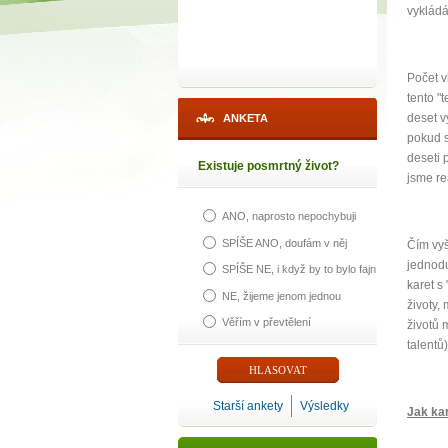
vykládá
Počet v
tento "
deset v
ANKETA
pokud s
deseti 
Existuje posmrtný život?
jsme re
ANO, naprosto nepochybuji
SPÍŠE ANO, doufám v něj
Čím vyšš
jednodu
SPÍŠE NE, i když by to bylo fajn
karet s
NE, žijeme jenom jednou
životy, 
Věřím v převtělení
životů 
talentů
Starší ankety
Výsledky
Jak kar