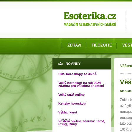
Možnosti výběru
ZDRAVÍ
FILOZOFIE
VĚŠT
Jste
NOVINKY
Věšten
SMS horoskopy za 46 Kč
Věš
Velký horoskop na rok 2024
zdarma pro všechna znamení
Stanisl
Velký snář online
Základn
Keltský horoskop
až čtyř
nenapov
Výklad karet
přiřaze
Věštění on-line zdarma: Tarot,
tuto ot
I-ťing, Runy
10) č. 