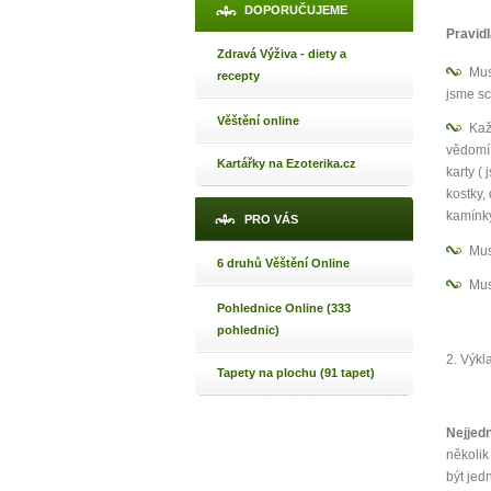
DOPORUČUJEME
1
Pravidl
Zdravá Výživa - diety a
p
Mus
recepty
jsme sc
Věštění online
Kaž
vědomí 
Kartářky na Ezoterika.cz
karty (
Máte poc
kostky,
kamínky
PRO VÁS
Mus
6 druhů Věštění Online
Jak 
Mus
Jak 
Pohlednice Online (333
Jak 
pohlednic)
2. Výkl
Tapety na plochu (91 tapet)
Nejjed
několik
být jed