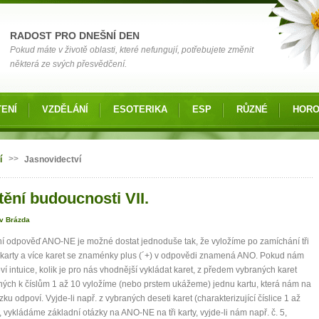
RADOST PRO DNEŠNÍ DEN
Pokud máte v životě oblasti, které nefungují, potřebujete změnit
některá ze svých přesvědčení.
ENÍ
VZDĚLÁNÍ
ESOTERIKA
ESP
RŮZNÉ
HOR
 zde
>>
í
Jasnovidectví
tění budoucnosti VII.
av Brázda
í odpověď ANO-NE je možné dostat jednoduše tak, že vyložíme po zamíchání tři
i karty a více karet se znaménky plus (´+) v odpovědi znamená ANO. Pokud nám
í intuice, kolik je pro nás vhodnější vykládat karet, z předem vybraných karet
ných k číslům 1 až 10 vyložíme (nebo prstem ukážeme) jednu kartu, která nám na
ázku odpoví. Vyjde-li např. z vybraných deseti karet (charakterizující číslice 1 až
3, vykládáme základní otázky na ANO-NE na tři karty, vyjde-li nám např. č. 5,