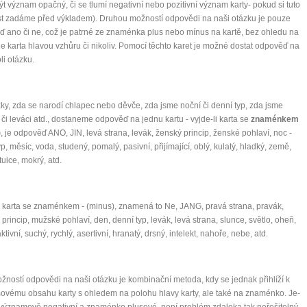
t význam opačný, či se tlumí negativní nebo pozitivní význam karty- pokud si tuto
t zadáme před výkladem). Druhou možností odpovědi na naši otázku je pouze
 ano či ne, což je patrné ze znaménka plus nebo mínus na kartě, bez ohledu na
 je karta hlavou vzhůru či nikoliv. Pomocí těchto karet je možné dostat odpověď na
li otázku.
ky, zda se narodí chlapec nebo děvče, zda jsme noční či denní typ, zda jsme
 či leváci atd., dostaneme odpověď na jednu kartu - vyjde-li karta se
znaménkem
)
, je odpověď ANO, JIN, levá strana, levák, ženský princip, ženské pohlaví, noc -
yp, měsíc, voda, studený, pomalý, pasivní, přijímající, oblý, kulatý, hladký, země,
tuice, mokrý, atd.
i karta se znaménkem - (minus), znamená to Ne, JANG, pravá strana, pravák,
princip, mužské pohlaví, den, denní typ, levák, levá strana, slunce, světlo, oheň,
ktivní, suchý, rychlý, asertivní, hranatý, drsný, intelekt, nahoře, nebe, atd.
ožností odpovědi na naši otázku je kombinační metoda, kdy se jednak přihlíží k
vému obsahu karty s ohledem na polohu hlavy karty, ale také na znaménko. Je-
a významově negativní a znaménko plusové, není problém zdaleka tak neřešitelný,