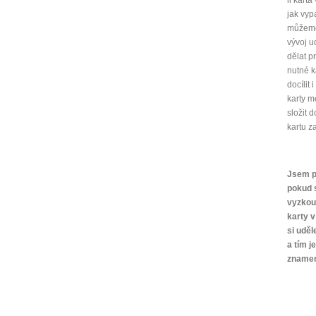
jak vyp
můžeme 
vývoj u
dělat p
nutné k
docílit
karty m
složit 
kartu z
Jsem p
pokud 
vyzkou
karty v
si uděl
a tím j
znamen