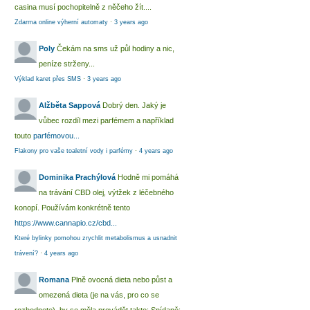
casina musí pochopitelně z něčeho žít....
Zdarma online výherní automaty
·
3 years ago
Poly
Čekám na sms už půl hodiny a nic,
peníze strženy...
Výklad karet přes SMS
·
3 years ago
Alžběta Sappová
Dobrý den. Jaký je
vůbec rozdíl mezi parfémem a například
touto
parfémovou...
Flakony pro vaše toaletní vody i parfémy
·
4 years ago
Dominika Prachýlová
Hodně mi pomáhá
na trávání CBD olej, výtžek z léčebného
konopí. Používám konkrétně tento
https://www.cannapio.cz/cbd...
Které bylinky pomohou zrychlit metabolismus a usnadnit
trávení?
·
4 years ago
Romana
Plně ovocná dieta nebo půst a
omezená dieta (je na vás, pro co se