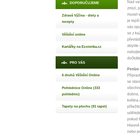
Nad vaš
DOPORUČUJEME
zmizí, 
muset v
Zdravá Výživa - diety a
je lepš
recepty
vás opu
se z ka
Věštění online
převlád
abyste s
Kartářky na Ezoterika.cz
nebojte
dočkáte
PRO VÁS
Peníze
6 druhů Věštění Online
Připrav
se stara
všechno
Pohlednice Online (333
dubna, 
pohlednic)
května 
Tapety na plochu (91 tapet)
příleži
udělejt
pokud t
Hlavně 
nebo je