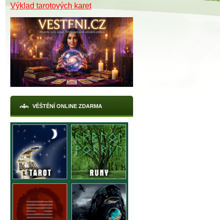
Výklad tarotových karet
VĚŠTĚNÍ ONLINE ZDARMA