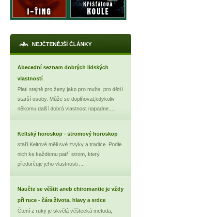
NEJČTENĚJŠÍ ČLÁNKY
Abecední seznam dobrých lidských
vlastností
Platí stejně pro ženy jako pro muže, pro děti i
starší osoby. Může se doplňovat,kdykoliv
někomu další dobrá vlastnost napadne....
Keltský horoskop - stromový horoskop
staří Keltové měli své zvyky a tradice. Podle
nich ke každému patří strom, který
předurčuje jeho vlastnosti ....
Naučte se věštit aneb chiromantie je vždy
při ruce - čára života, hlavy a srdce
Čtení z ruky je skvělá věštecká metoda,