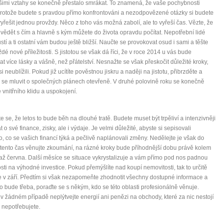
imi vztahy se konečně přestalo smrákat. To znamená, že vaše pochybnosti
protože budete s pravdou přímo konfrontováni a nezodpovězené otázky si budete
yřešit jednou provždy. Něco z toho vás možná zabolí, ale to vyřeší čas. Vězte, že
í vědět s čím a hlavně s kým můžete do života opravdu počítat. Nepotřební lidé
stí a ti ostatní vám budou ještě bližší. Naučte se provokovat osud i sami a těšte
ždé nové příležitosti. S jistotou se však dá říci, že v roce 2014 u vás bude
at více lásky a vášně, než přátelství. Nesnažte se však přeskočit důležité kroky,
i neublížili. Pokud již ucítíte pověstnou jiskru a naději na jistotu, přibrzděte a
 se mluvit o společných plánech otevřeně. V druhé polovině roku se konečně
 vnitřního klidu a uspokojení.
te se, že letos to bude běh na dlouhé tratě. Budete muset být trpěliví a intenzivněji
t o své finance, zisky, ale i výdaje. Je velmi důležité, abyste si sepisovali
, co se vašich financí týká a pečlivě naplánovali změny. Nedělejte je však do
tento čas věnujte zkoumání, na rázné kroky bude příhodnější dobu právě kolem
až června. Další měsíce se situace vykrystalizuje a vám přímo pod nos padnou
tosti na výhodné investice. Pokud přemýšlíte nad koupí nemovitosti, tak to určitě
e v září. Předtím si však nezapomeňte zhodnotit všechny dostupné informace a
o bude třeba, poraďte se s někým, kdo se této oblasti profesionálně věnuje.
v žádném případě neplýtvejte energií ani penězi na obchody, které za nic nestojí
 nepotřebujete.