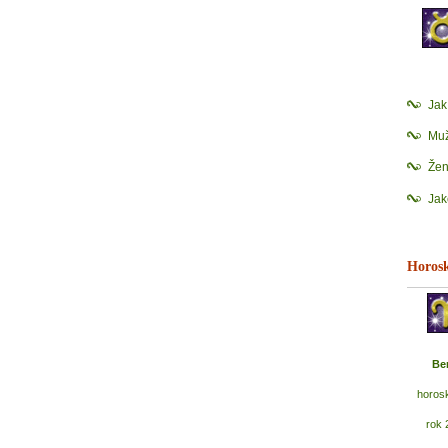
Ja
Muž
Žen
Jak
Horosk
Be
horos
rok 