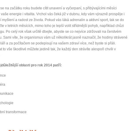
 se na začátku roku budete cítit unavení a vyčerpaní, s přibývajícími měsíci
 vaše energie i vitalita. Vrchol vás čeká již v dubnu, kdy vám výrazně prospěje i
ní myšlení a radost ze života. Pokud vás láká adrenalin a aktivní sport, tak se do
ťte v letních měsících, mimo toho je lepší volit střídmější pohyb, například chůzi
gu. Po celý rok však určitě dbejte, abyste se co nejvíce zdržovali na čerstvém
. Sami víte, že organismus vám už několikrát jasně naznačil, že hodiny strávené
láři a za počítačem se podepisují na vašem zdraví více, než byste si přáli.
t to vše škodlivé můžete jedině tak, že každý den strávíte alespoň chvíli v
.
jdůležitější oblasti pro rok 2014 patří:
ance
iéra
unikace
chologie
bní transformace