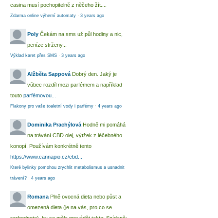
casina musí pochopitelně z něčeho žít....
Zdarma online výherní automaty
·
3 years ago
Poly
Čekám na sms už půl hodiny a nic,
peníze strženy...
Výklad karet přes SMS
·
3 years ago
Alžběta Sappová
Dobrý den. Jaký je
vůbec rozdíl mezi parfémem a například
touto
parfémovou...
Flakony pro vaše toaletní vody i parfémy
·
4 years ago
Dominika Prachýlová
Hodně mi pomáhá
na trávání CBD olej, výtžek z léčebného
konopí. Používám konkrétně tento
https://www.cannapio.cz/cbd...
Které bylinky pomohou zrychlit metabolismus a usnadnit
trávení?
·
4 years ago
Romana
Plně ovocná dieta nebo půst a
omezená dieta (je na vás, pro co se