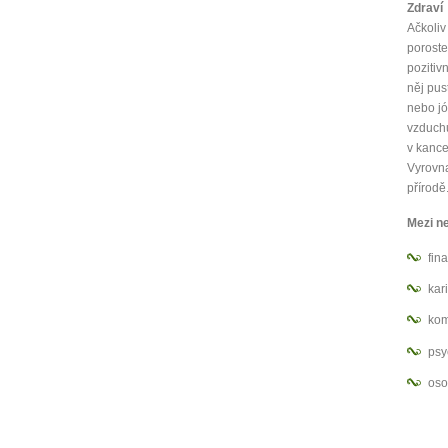
Zdraví
Ačkoliv
poroste
pozitiv
něj pus
nebo jó
vzduchu
v kance
Vyrovna
přírodě
Mezi ne
fin
kar
kom
psy
oso