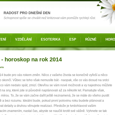
RADOST PRO DNEŠNÍ DEN
Schopnost spíše se chválit než kritizovat vám pomůže rychleji růst.
ENÍ
VZDĚLÁNÍ
ESOTERIKA
ESP
RŮZNÉ
HOR
 zde
 - horoskop na rok 2014
vis
4 bude pro vás rokem změn. Něco z vašeho života se konečně vyřeší a něco
 skončí. Vůbec se toho však nemusíte bát - naopak, vše co vás dosud na srdci
a co vám nedalo spát, zmizí. Otevřou se vám nové možnosti a vy najednou můžete
 na sny, které jste si původně naplánovali až za několik let. Pamatujte však,
 mírou. To, že se vám začne dařit ještě neznamená, že se máte do všeho pustit
ě a bez rozumu. Ideální bude, pokud první polovinu roku budete plánovat a
at detaily a druhou věnujete realizaci. Přestože je tvrdohlavost vašim
cím znamením, nastal čas, abyste se naučili krotit své vášně. Vyhnete se tak