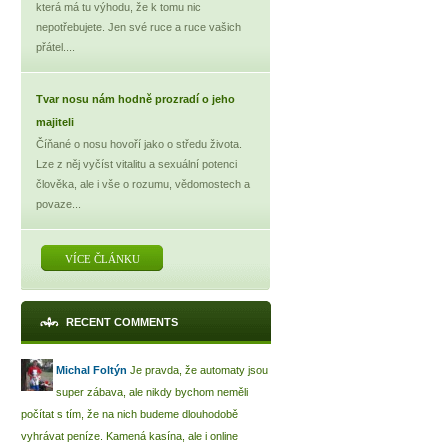
která má tu výhodu, že k tomu nic
nepotřebujete. Jen své ruce a ruce vašich
přátel....
Tvar nosu nám hodně prozradí o jeho
majiteli
Číňané o nosu hovoří jako o středu života.
Lze z něj vyčíst vitalitu a sexuální potenci
člověka, ale i vše o rozumu, vědomostech a
povaze...
VÍCE ČLÁNKU
RECENT COMMENTS
Michal Foltýn
Je pravda, že automaty jsou
super zábava, ale nikdy bychom neměli
počítat s tím, že na nich budeme dlouhodobě
vyhrávat peníze. Kamená kasína, ale i online