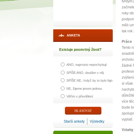
tvrdým 
začnete
roky str
podporu
měli um
tak rok
ANKETA
Práce
Tento r
Existuje posmrtný život?
snadněj
vrcholu
ANO, naprosto nepochybuji
žádné ř
profesn
SPÍŠE ANO, doufám v něj
zvýšení
SPÍŠE NE, i když by to bylo fajn
si však
NE, žijeme jenom jednou
nachyta
důležit
Věřím v převtělení
více tě
bude bo
spolupr
vyplatí.
Starší ankety
Výsledky
Vztahy