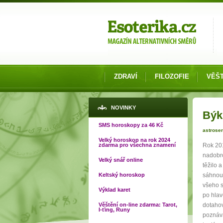
Možnosti výběru
ZDRAVÍ
FILOZOFIE
VĚŠT
Jste
NOVINKY
Býk
SMS horoskopy za 46 Kč
astroser
Velký horoskop na rok 2024
zdarma pro všechna znamení
Rok 201
nadobro
Velký snář online
těžilo 
Keltský horoskop
sáhnout
všeho s
Výklad karet
po hlav
Věštění on-line zdarma: Tarot,
dotahov
I-ťing, Runy
poznáva