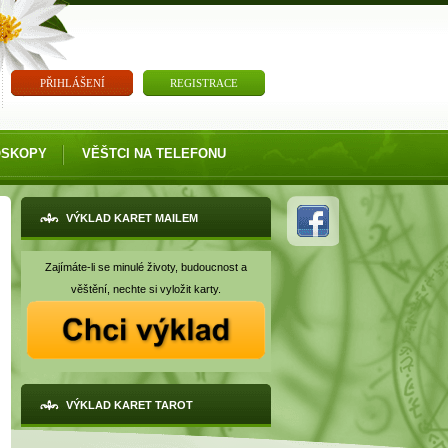
PŘIHLÁŠENÍ
REGISTRACE
OSKOPY
VĚŠTCI NA TELEFONU
VÝKLAD KARET MAILEM
Zajímáte-li se minulé životy, budoucnost a
věštění, nechte si vyložit karty.
VÝKLAD KARET TAROT