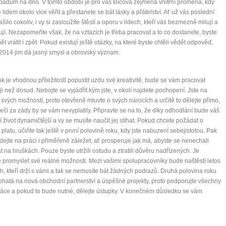
pádům na dno. V tomto období je pro váš klíčová zejména vnitřní proměna, kdy
 lidem okolo více věřit a přestanete se bát lásky a přátelství. Ať už vás poslední
ašilo cokoliv, i vy si zasloužíte štěstí a oporu v lidech, kteří vás bezmezně milují a
jí. Nezapomeňte však, že na vztazích je třeba pracovat a to co dostanete, byste
ět vrátit i zpět. Pokud existují ještě otázky, na které byste chtěli vědět odpověď,
 2014 jim dá jasný smysl a obrovský význam.
ok je vhodnou příležitostí popustit uzdu své kreativitě, bude se vám pracovat
i než dosud. Nebojte se vyjádřit kým jste, v okolí najdete pochopení. Jste na
 svých možností, proto otevřeně mluvte o svých nárocích a určitě to dělejte přímo,
eči za zády by se vám nevyplatily. Připravte se na to, že díky odhodlání bude váš
í život dynamičtější a vy se musíte naučit jej stíhat. Pokud chcete požádat o
 platu, učiňte tak ještě v první polovině roku, kdy jste nabuzení sebejistotou. Pak
 dejte na práci i přiměřeně záležet, ať prosperuje jak má, abyste se nenechali
t na hruškách. Pouze byste utržili ostudu a ztratili důvěru nadřízených. Je
é promyslet své reálné možnosti. Mezi vašimi spolupracovníky bude naštěstí letos
ch, kteří drží s vámi a tak se nemusíte bát žádných podrazů. Druhá polovina roku
hatá na nová obchodní partnerství a úspěšné projekty, proto podporujte všechny
áce a pokud to bude nutné, dělejte ústupky. V konečném důsledku se vám