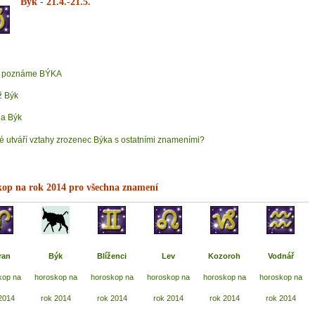
Býk
- 21.4.-21.5.
k poznáme BÝKA
 Býk
a Býk
é utváří vztahy zrozenec Býka s ostatními znameními?
op na rok 2014 pro všechna znamení
ran
Býk
Blíženci
Lev
Kozoroh
Vodnář
kop na
horoskop na
horoskop na
horoskop na
horoskop na
horoskop na
2014
rok 2014
rok 2014
rok 2014
rok 2014
rok 2014