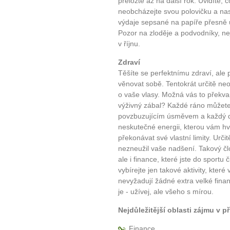
přeložte až na další rok. Uvidíte, 
neobcházejte svou polovičku a nas
výdaje sepsané na papíře přesně u
Pozor na zloděje a podvodníky, ne
v říjnu.
Zdraví
Těšíte se perfektnímu zdraví, ale 
věnovat sobě. Tentokrát určitě ne
o vaše vlasy. Možná vás to překvap
výživný zábal? Každé ráno můžete
povzbuzujícím úsměvem a každý d
neskutečné energii, kterou vám hv
překonávat své vlastní limity. Urči
nezneužil vaše nadšení. Takový čl
ale i finance, které jste do sportu 
vybírejte jen takové aktivity, kter
nevyžadují žádné extra velké finan
je - užívej, ale všeho s mírou.
Nejdůležitější oblasti zájmu v př
Finance