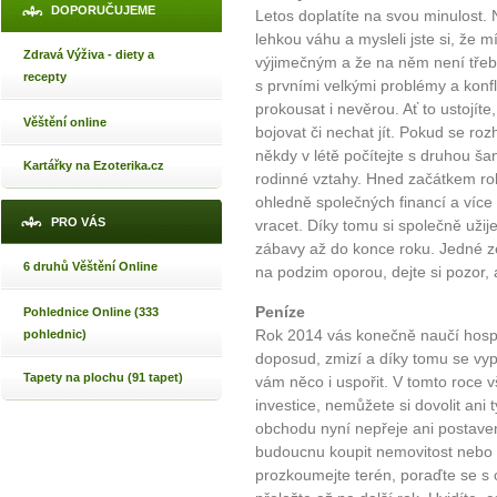
DOPORUČUJEME
Letos doplatíte na svou minulost. N
lehkou váhu a mysleli jste si, že m
Zdravá Výživa - diety a
výjimečným a že na něm není třeba
recepty
s prvními velkými problémy a konf
prokousat i nevěrou. Ať to ustojít
Věštění online
bojovat či nechat jít. Pokud se roz
někdy v létě počítejte s druhou š
Kartářky na Ezoterika.cz
rodinné vztahy. Hned začátkem r
ohledně společných financí a víc
PRO VÁS
vracet. Díky tomu si společně užij
zábavy až do konce roku. Jedné z
6 druhů Věštění Online
na podzim oporou, dejte si pozor,
Peníze
Pohlednice Online (333
Rok 2014 vás konečně naučí hospod
pohlednic)
doposud, zmizí a díky tomu se vyp
Tapety na plochu (91 tapet)
vám něco i uspořit. V tomto roce 
investice, nemůžete si dovolit ani
obchodu nyní nepřeje ani postaven
budoucnu koupit nemovitost nebo 
prozkoumejte terén, poraďte se s o