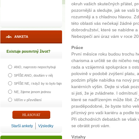
okruh vašich skutečných přátel, 
pozornější a sledujte, jak se vaši b
rozumněji a s chladnou hlavou. Zd
této oblasti vás nečekají žádné pr
dobrodružství, které se nabídne a 
Nebezpečí ani úraz vám v roce 20
ANKETA
Práce
Existuje posmrtný život?
První měsíce roku budou trochu hek
charisma a určitě se do ničeho ne
rada a vzájemná spolupráce s osta
ANO, naprosto nepochybuji
polovině v podobě zvýšení platu, a
SPÍŠE ANO, doufám v něj
podzim přijde nabídka na nový proj
SPÍŠE NE, i když by to bylo fajn
kariérních výšin. Dejte si však poz
NE, žijeme jenom jednou
si jisti, že je zvládnete. I odmítn
které se nadřízeným může líbit. Z
Věřím v převtělení
pravděpodobné, že byste toho velm
příznivý pro vaši kariéru a podle t
Při obchodních debatách se však
se obrátit proti vám.
Starší ankety
Výsledky
Vztahy