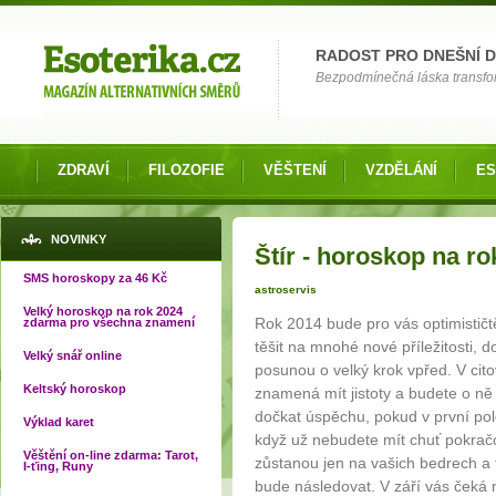
Možnosti výběru
RADOST PRO DNEŠNÍ 
Bezpodmínečná láska transfor
ZDRAVÍ
FILOZOFIE
VĚŠTENÍ
VZDĚLÁNÍ
ES
Jste zde
NOVINKY
Štír - horoskop na ro
SMS horoskopy za 46 Kč
astroservis
Velký horoskop na rok 2024
Rok 2014 bude pro vás optimističtě
zdarma pro všechna znamení
těšit na mnohé nové příležitosti, do
Velký snář online
posunou o velký krok vpřed. V cit
Keltský horoskop
znamená mít jistoty a budete o ně
dočkat úspěchu, pokud v první polo
Výklad karet
když už nebudete mít chuť pokračo
Věštění on-line zdarma: Tarot,
zůstanou jen na vašich bedrech a t
I-ťing, Runy
bude následovat. V září vás čeká 