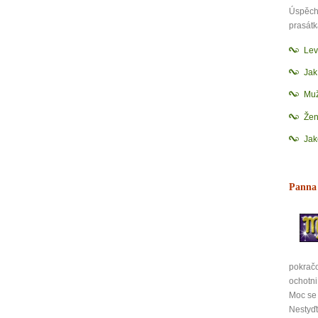
Úspěch 
prasátk
Lev
Jak
Muž
Žen
Jak
Panna
pokračov
ochotni
Moc se 
Nestyďt