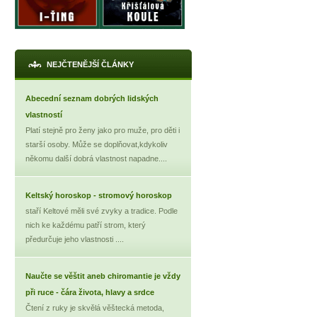
NEJČTENĚJŠÍ ČLÁNKY
Abecední seznam dobrých lidských
vlastností
Platí stejně pro ženy jako pro muže, pro děti i
starší osoby. Může se doplňovat,kdykoliv
někomu další dobrá vlastnost napadne....
X
Keltský horoskop - stromový horoskop
staří Keltové měli své zvyky a tradice. Podle
nich ke každému patří strom, který
předurčuje jeho vlastnosti ....
Naučte se věštit aneb chiromantie je vždy
při ruce - čára života, hlavy a srdce
Čtení z ruky je skvělá věštecká metoda,