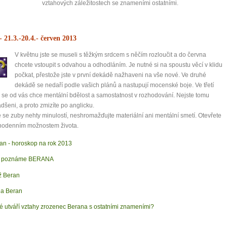
vztahových záležitostech se znameními ostatními.
- 21.3.-20.4.
- červen 2013
V květnu jste se museli s těžkým srdcem s něčím rozloučit a do června
chcete vstoupit s odvahou a odhodláním. Je nutné si na spoustu věcí v klidu
počkat, přestože jste v první dekádě nažhaveni na vše nové. Ve druhé
dekádě se nedaří podle vašich plánů a nastupují mocenské boje. Ve třetí
se od vás chce mentální bdělost a samostatnost v rozhodování. Nejste tomu
adšeni, a proto zmizíte po anglicku.
 se zuby nehty minulostí, neshromažďujte materiální ani mentální smetí. Otevřete
nodenním možnostem života.
an - horoskop na rok 2013
k poznáme BERANA
 Beran
a Beran
é utváří vztahy zrozenec Berana s ostatními znameními?