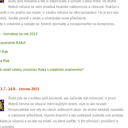
půdu pod nohama a tak si odpočíváte a užíváte z plna hrdla. Ve druhé
třetině měsíce se vám dostává hluboké náklonnosti a citovosti. Rakům v
životě o nic jiného ani nejde. V závěru měsíce se dění pozastaví. I to je pro vás
obře. Sedíte pevně v sedle a očekáváte nové příležitosti.
te s ostatními a radujte se. Klidně zpomalte a nezapomeňte na kompromis.
 - horoskop na rok 2013
k poznáme RAKA
ž Rak
a Rak
é utváří vztahy zrozenec Raka s ostatními znameními?
3.7.-24.8.
- červen 2013
Řídili jste se v květnu spíš pocitově, ale začínáte být rozmrzelí. V první
třetině června se situace mění každým dnem, vám to ale nevadí.
Rozprostíráte své síly do všech světových stran. Ve druhé dekádě zavadíte
o nabízené příležitosti, hlavně finanční a tak radikálně změníte své postoje.
ekáda je úžasná a vy jste na místě, na které patříte. S tím přichází i povýšení a
í ocenění.