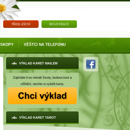
PŘIHLÁŠENÍ
REGISTRACE
OSKOPY
VĚŠTCI NA TELEFONU
VÝKLAD KARET MAILEM
Zajímáte-li se minulé životy, budoucnost a
věštění, nechte si vyložit karty.
VÝKLAD KARET TAROT