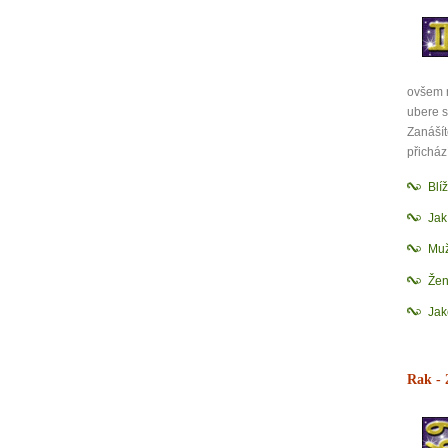
Jak 
Jak 
Jak 
ovšem n
ubere sí
Zanášít
přicház
Blí
Ja
Muž
Žen
Jak
Rak
- 