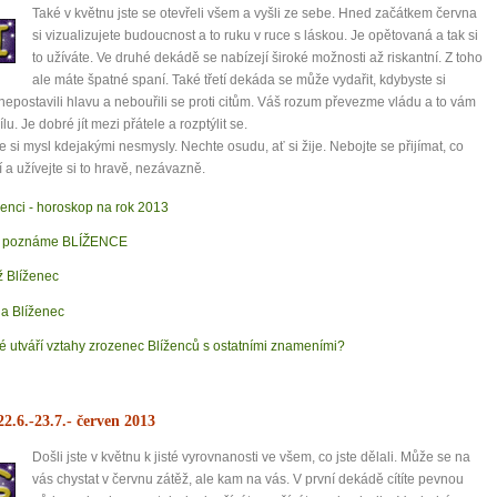
Také v květnu jste se otevřeli všem a vyšli ze sebe. Hned začátkem června
si vizualizujete budoucnost a to ruku v ruce s láskou. Je opětovaná a tak si
mít více energie každý den
to užíváte. Ve druhé dekádě se nabízejí široké možnosti až riskantní. Z toho
vnést do života rovnováhu
ale máte špatné spaní. Také třetí dekáda se může vydařit, kdybyste si
být šťastnější
epostavili hlavu a nebouřili se proti citům. Váš rozum převezme vládu a to vám
lu. Je dobré jít mezi přátele a rozptýlit se.
e si mysl kdejakými nesmysly. Nechte osudu, ať si žije. Nebojte se přijímat, co
í a užívejte si to hravě, nezávazně.
Nenávidíme spam stejně jako vy
ženci - horoskop na rok 2013
k poznáme BLÍŽENCE
 Blíženec
a Blíženec
é utváří vztahy zrozenec Blíženců s ostatními znameními?
22.6.-23.7.
- červen 2013
Došli jste v květnu k jisté vyrovnanosti ve všem, co jste dělali. Může se na
vás chystat v červnu zátěž, ale kam na vás. V první dekádě cítíte pevnou