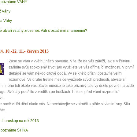
k poznáme VÁHY
ž Váhy
a Váhy
é utváří vztahy zrozenec Vah s ostatními znameními?
4. 10.-22. 11.
- červen 2013
Zase se vám v květnu něco povedlo. Víte, že na vás záleží, jak si v červnu
zařídíte svůj spokojený život, jak využijete ve vás dřímající možnosti. V první
dekádě se vám někdo citově oddá. Vy se k této přízni postavíte velmi
rozumově. Ve druhé třetině měsíce využijete svých předností, abyste si
li mnoho lidí okolo vás. Závěr měsíce je také příznivý, ale vy držíte pevně na uzdě
age. Své city pouštíte z vodítka po troškách. I tak se před vámi rozprostírá
ví.
e nově vidět dění okolo vás. Nenechávejte se zotročit a plňte si vlastní sny. Sílu
áte.
r - horoskop na rok 2013
 poznáme ŠTÍRA