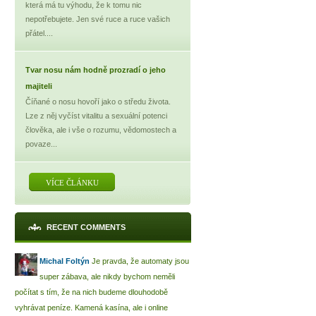
která má tu výhodu, že k tomu nic
nepotřebujete. Jen své ruce a ruce vašich
přátel....
Tvar nosu nám hodně prozradí o jeho
majiteli
Číňané o nosu hovoří jako o středu života.
Lze z něj vyčíst vitalitu a sexuální potenci
člověka, ale i vše o rozumu, vědomostech a
povaze...
VÍCE ČLÁNKU
RECENT COMMENTS
Michal Foltýn
Je pravda, že automaty jsou
super zábava, ale nikdy bychom neměli
počítat s tím, že na nich budeme dlouhodobě
vyhrávat peníze. Kamená kasína, ale i online