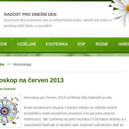
RADOST PRO DNEŠNÍ DEN
Duchovní růst znamená více si uvědomovat krásu, otevřít své srdce a
prožívat větší lásku a soucítění.
ENÍ
VZDĚLÁNÍ
ESOTERIKA
ESP
RŮZNÉ
HOR
 zde
>>
ika
Horoskopy
oskop na červen 2013
ta Gabrielli
Horoskop pro červen 2013 od Marie Gity Gabrielli je zde.
Krom zhodnocení situace v daném měsíci se můžete hodně
dozvědět o svém slunečním znamení. A to jak jeho obecné
hodnocení, tak i pohledy na jeho mužskou či ženskou stránku a v
neposlední řadě jak si vlastně vaše znamení zvěrokruhu stojí ve