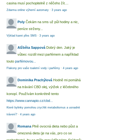
casina musí pochopitelně z něčeho žít....
Zdarma online výherní automaty
·
3 years ago
Poly
Čekám na sms už půl hodiny a nic,
peníze strženy...
Výklad karet přes SMS
·
3 years ago
Alžběta Sappová
Dobrý den. Jaký je
vůbec rozdíl mezi parfémem a například
touto
parfémovou...
Flakony pro vaše toaletní vody i parfémy
·
4 years ago
Dominika Prachýlová
Hodně mi pomáhá
na trávání CBD olej, výtžek z léčebného
konopí. Používám konkrétně tento
https://www.cannapio.cz/cbd...
Které bylinky pomohou zrychlit metabolismus a usnadnit
trávení?
·
4 years ago
Romana
Plně ovocná dieta nebo půst a
omezená dieta (je na vás, pro co se