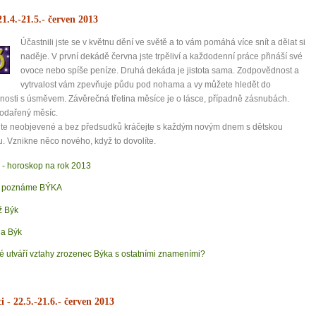
21.4.-21.5.
- červen 2013
Účastnili jste se v květnu dění ve světě a to vám pomáhá více snít a dělat si
naděje. V první dekádě června jste trpěliví a každodenní práce přináší své
ovoce nebo spíše peníze. Druhá dekáda je jistota sama. Zodpovědnost a
vytrvalost vám zpevňuje půdu pod nohama a vy můžete hledět do
osti s úsměvem. Závěrečná třetina měsíce je o lásce, případně zásnubách.
odařený měsíc.
jte neobjevené a bez předsudků kráčejte s každým novým dnem s dětskou
. Vznikne něco nového, když to dovolíte.
 - horoskop na rok 2013
0 tipů pro zdravý a
k poznáme BÝKA
 Býk
lnohodnotný život
a Býk
... všechny tipy zdarma.
é utváří vztahy zrozenec Býka s ostatními znameními?
it, že jste unaveni hned jak ráno vstanete?
ci
- 22.5.-21.6.
- červen 2013
Nemusí to tak být - ZJISTĚTE ZDARMA!