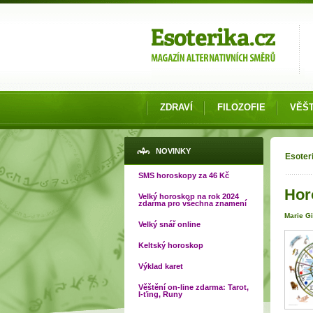
Možnosti výběru
ZDRAVÍ
FILOZOFIE
VĚŠT
Jste
NOVINKY
Esoter
SMS horoskopy za 46 Kč
Hor
Velký horoskop na rok 2024
zdarma pro všechna znamení
Marie Gi
Velký snář online
Keltský horoskop
Výklad karet
Věštění on-line zdarma: Tarot,
I-ťing, Runy