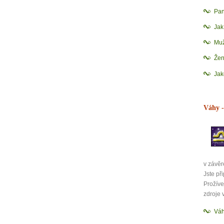
Pan
Ja
Mu
Že
Jak
Váhy
-
v závěr
Jste př
Prožíve
zdroje 
Váh