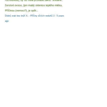
rozhodnete), by se měla provádět takto: Snídaně:
čerstvé ovoce, (jen malá) sklenice teplého mléka.
Příčinou (nemoci?), je opět...
Dobrý zrak bez brýlí X. - Příčiny očních neduhů 3
·
5 years
ago