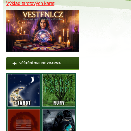
Výklad tarotových karet
VĚŠTĚNÍ ONLINE ZDARMA