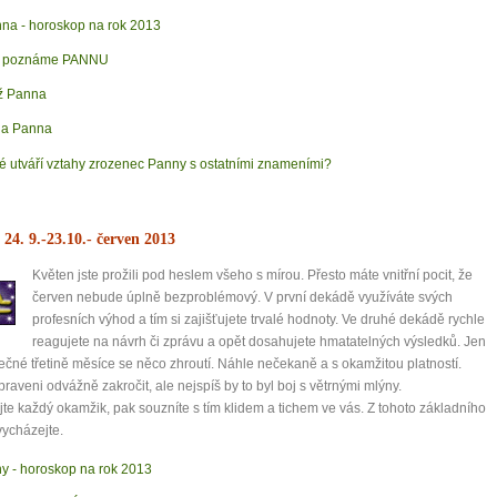
na - horoskop na rok 2013
k poznáme PANNU
ž Panna
na Panna
é utváří vztahy zrozenec Panny s ostatními znameními?
 24. 9.-23.10.
- červen 2013
Květen jste prožili pod heslem všeho s mírou. Přesto máte vnitřní pocit, že
červen nebude úplně bezproblémový. V první dekádě využíváte svých
profesních výhod a tím si zajišťujete trvalé hodnoty. Ve druhé dekádě rychle
reagujete na návrh či zprávu a opět dosahujete hmatatelných výsledků. Jen
ečné třetině měsíce se něco zhroutí. Náhle nečekaně a s okamžitou platností.
ipraveni odvážně zakročit, ale nejspíš by to byl boj s větrnými mlýny.
jte každý okamžik, pak souzníte s tím klidem a tichem ve vás. Z tohoto základního
vycházejte.
y - horoskop na rok 2013