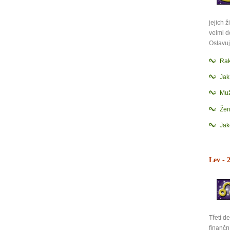
jejich 
velmi d
Oslavuj
Rak
Ja
Mu
Žen
Jak
Lev
- 2
Třetí d
finančn