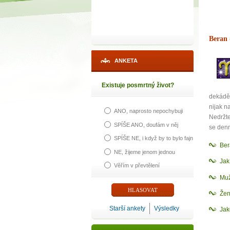
Beran
ANKETA
Existuje posmrtný život?
dekádě 
nijak n
ANO, naprosto nepochybuji
Nedržte
SPÍŠE ANO, doufám v něj
se den
SPÍŠE NE, i když by to bylo fajn
Ber
NE, žijeme jenom jednou
Ja
Věřím v převtělení
Muž
Žen
Starší ankety
Výsledky
Jak