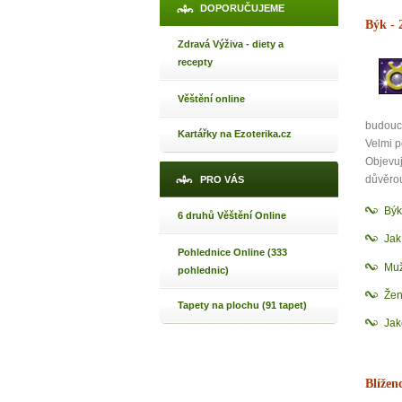
DOPORUČUJEME
Býk
- 
Zdravá Výživa - diety a
recepty
Věštění online
budoucn
Kartářky na Ezoterika.cz
Velmi p
Objevu
důvěrou
PRO VÁS
Býk
6 druhů Věštění Online
1
Ja
Pohlednice Online (333
Muž
pohlednic)
p
Žen
Tapety na plochu (91 tapet)
Jak
Máte poc
Blížen