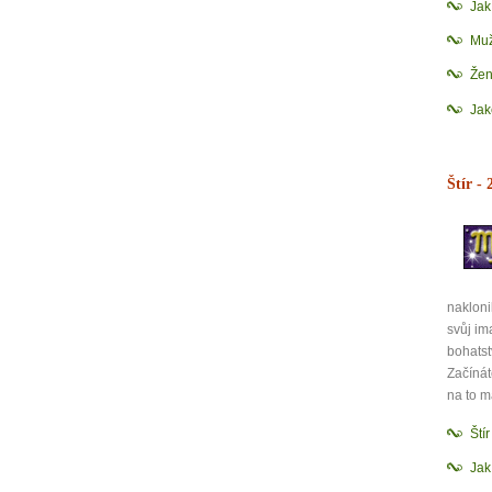
Ja
Mu
Žen
Jak
Štír
- 2
nakloni
svůj im
bohatst
Začínát
na to m
Ští
Jak