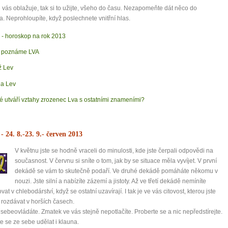
vás oblažuje, tak si to užijte, všeho do času. Nezapomeňte dát něco do
a. Neprohloupíte, když poslechnete vnitřní hlas.
 - horoskop na rok 2013
 poznáme LVA
 Lev
a Lev
é utváří vztahy zrozenec Lva s ostatními znameními?
- 24. 8.-23. 9.
- červen 2013
V květnu jste se hodně vraceli do minulosti, kde jste čerpali odpovědi na
současnost. V červnu si sníte o tom, jak by se situace měla vyvíjet. V první
dekádě se vám to skutečně podaří. Ve druhé dekádě pomáháte někomu v
nouzi. Jste silní a nabízíte zázemí a jistoty. Až ve třetí dekádě nemíníte
at v chlebodárství, když se ostatní uzavírají. I tak je ve vás citovost, kterou jste
 rozdávat v horších časech.
sebeovládáte. Zmatek ve vás stejně nepotlačíte. Proberte se a nic nepředstírejte.
e se ze sebe udělat i klauna.