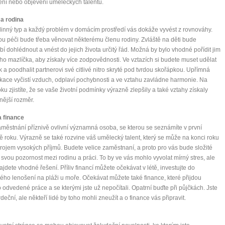
ní nebo objevení uměleckých talentů.
 a rodina
dinný typ a každý problém v domácím prostředí vás dokáže vyvést z rovnováhy.
u péči bude třeba věnovat některému členu rodiny. Zvláště na děti bude
bí dohlédnout a vnést do jejich života určitý řád. Možná by bylo vhodné pořídit jim
o mazlíčka, aby získaly více zodpovědnosti. Ve vztazích si budete muset udělat
 a poodhalit partnerovi své citlivé nitro skryté pod tvrdou skořápkou. Upřímná
ace vyčistí vzduch, odplaví pochybnosti a ve vztahu zavládne harmonie. Na
oku zjistíte, že se vaše životní podmínky výrazně zlepšily a také vztahy získaly
ější rozměr.
a finance
městnání příznivě ovlivní významná osoba, se kterou se seznámíte v první
ě roku. Výrazně se také rozvine váš umělecký talent, který se může na konci roku
zdrojem vysokých příjmů. Budete velice zaměstnaní, a proto pro vás bude složité
t svou pozornost mezi rodinu a práci. To by ve vás mohlo vyvolat mírný stres, ale
najdete vhodné řešení. Příliv financí můžete očekávat v létě, investujte do
ého lenošení na pláži u moře. Očekávat můžete také finance, které přijdou
 odvedené práce a se kterými jste už nepočítali. Opatrní buďte při půjčkách. Jste
deční, ale někteří lidé by toho mohli zneužít a o finance vás připravit.