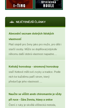
NEJČTENĚJŠÍ ČLÁNKY
Abecední seznam dobrých lidských
vlastností
Platí stejně pro ženy jako pro muže, pro děti i
starší osoby. Může se doplňovat,kdykoliv
někomu další dobrá vlastnost napadne....
Keltský horoskop - stromový horoskop
staří Keltové měli své zvyky a tradice. Podle
nich ke každému patří strom, který
předurčuje jeho vlastnosti ....
Naučte se věštit aneb chiromantie je vždy
při ruce - čára života, hlavy a srdce
Čtení z ruky je skvělá věštecká metoda,