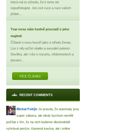
která má tu výhodu, že k tomu nic
nepotřebujete. Jen své ruce a ruce vašich
přátel....
Tvar nosu nám hodně prozradí o jeho
majiteli
Číňané o nosu hovoří jako o středu života.
Lze z něj vyčíst vitalitu a sexuální potenci
člověka, ale i vše o rozumu, vědomostech a
povaze...
VÍCE ČLÁNKU
RECENT COMMENTS
Michal Foltýn
Je pravda, že automaty jsou
super zábava, ale nikdy bychom neměli
počítat s tím, že na nich budeme dlouhodobě
vyhrávat peníze. Kamená kasína, ale i online