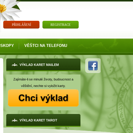
PŘIHLÁŠENÍ
REGISTRACE
OSKOPY
VĚŠTCI NA TELEFONU
VÝKLAD KARET MAILEM
Zajímáte-li se minulé životy, budoucnost a
věštění, nechte si vyložit karty.
VÝKLAD KARET TAROT