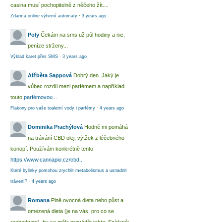
casina musí pochopitelně z něčeho žít....
Zdarma online výherní automaty
·
3 years ago
Poly
Čekám na sms už půl hodiny a nic,
peníze strženy...
Výklad karet přes SMS
·
3 years ago
Alžběta Sappová
Dobrý den. Jaký je
vůbec rozdíl mezi parfémem a například
touto
parfémovou...
Flakony pro vaše toaletní vody i parfémy
·
4 years ago
Dominika Prachýlová
Hodně mi pomáhá
na trávání CBD olej, výtžek z léčebného
konopí. Používám konkrétně tento
https://www.cannapio.cz/cbd...
Které bylinky pomohou zrychlit metabolismus a usnadnit
trávení?
·
4 years ago
Romana
Plně ovocná dieta nebo půst a
omezená dieta (je na vás, pro co se