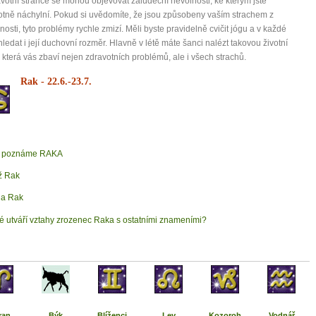
votní stránce se mohou objevovat žaludeční nevolnosti, ke kterým jste
otně náchylní. Pokud si uvědomíte, že jsou způsobeny vaším strachem z
osti, tyto problémy rychle zmizí. Měli byste pravidelně cvičit jógu a v každé
 hledat i její duchovní rozměr. Hlavně v létě máte šanci nalézt takovou životní
ii, která vás zbaví nejen zdravotních problémů, ale i všech strachů.
Rak
- 22.6.-23.7.
k poznáme RAKA
ž Rak
a Rak
é utváří vztahy zrozenec Raka s ostatními znameními?
ran
Býk
Blíženci
Lev
Kozoroh
Vodnář