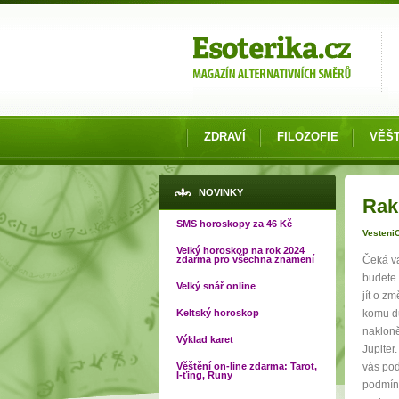
Možnosti výběru
ZDRAVÍ
FILOZOFIE
VĚŠT
Jste
NOVINKY
Rak
SMS horoskopy za 46 Kč
VesteniO
Velký horoskop na rok 2024
zdarma pro všechna znamení
Čeká vá
budete 
Velký snář online
jít o z
Keltský horoskop
komu dů
nakloně
Výklad karet
Jupiter
Věštění on-line zdarma: Tarot,
vás pod
I-ťing, Runy
podmíne