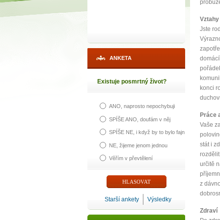
probuze
Vztahy
Jste ro
Výrazno
zapotře
ANKETA
domácíh
pořádek
komunik
Existuje posmrtný život?
konci r
duchovn
ANO, naprosto nepochybuji
Práce 
SPÍŠE ANO, doufám v něj
Vaše za
SPÍŠE NE, i když by to bylo fajn
polovin
stát i 
NE, žijeme jenom jednou
rozděli
Věřím v převtělení
určitě 
příjemn
z dávno
dobrosr
Starší ankety
Výsledky
Zdraví