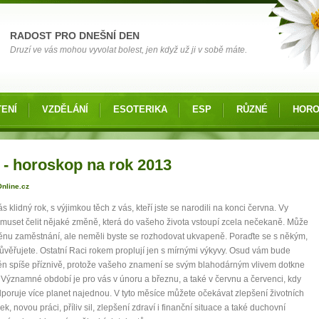
RADOST PRO DNEŠNÍ DEN
Druzí ve vás mohou vyvolat bolest, jen když už ji v sobě máte.
ENÍ
VZDĚLÁNÍ
ESOTERIKA
ESP
RŮZNÉ
HOR
 zde
 - horoskop na rok 2013
nline.cz
s klidný rok, s výjimkou těch z vás, kteří jste se narodili na konci června. Vy
muset čelit nějaké změně, která do vašeho života vstoupí zcela nečekaně. Může
měnu zaměstnání, ale neměli byste se rozhodovat ukvapeně. Poraďte se s někým,
věřujete. Ostatní Raci rokem proplují jen s mírnými výkyvy. Osud vám bude
n spíše příznivě, protože vašeho znamení se svým blahodárným vlivem dotkne
. Významné období je pro vás v únoru a březnu, a také v červnu a červenci, kdy
poruje více planet najednou. V tyto měsíce můžete očekávat zlepšení životních
k, novou práci, příliv sil, zlepšení zdraví i finanční situace a také duchovní