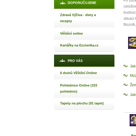
Po zdra
DOPORUČUJEME
celoživ
budoucn
Zdravá Výživa - diety a
situaci
recepty
filozof
Věštění online
Kartářky na Ezoterika.cz
PRO VÁS
Ja
6 druhů Věštění Online
Mu
Žen
Pohlednice Online (333
pohlednic)
Jak
Tapety na plochu (91 tapet)
Be