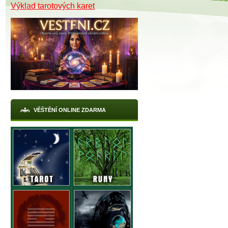
Výklad tarotových karet
VĚŠTĚNÍ ONLINE ZDARMA