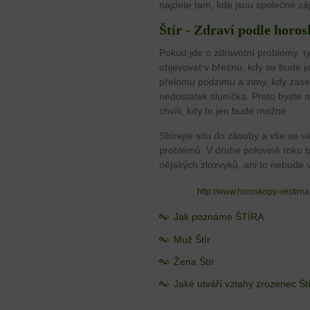
najdete tam, kde jsou společné zá
Štír - Zdraví podle horo
Pokud jde o zdravotní problémy, ty
objevovat v březnu, kdy se bude je
přelomu podzimu a zimy, kdy zase v
nedostatek sluníčka. Proto byste 
chvíli, kdy to jen bude možné.
Sbírejte sílu do zásoby a vše se 
problémů. V druhé polovině roku 
nějakých zlozvyků, ani to nebude 
http://www.horoskopy-vestirn
Jak poznáme ŠTÍRA
Muž Štír
Žena Štír
Jaké utváří vztahy zrozenec Št