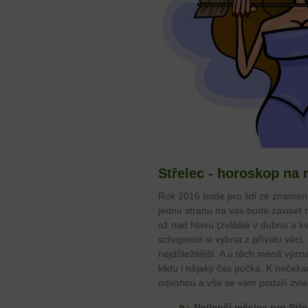
Střelec - horoskop na 
Rok 2016 bude pro lidi ze znamení
jednu stranu na vás bude záviset 
až nad hlavu (zvláště v dubnu a k
schopnost si vybrat z přívalu věcí
nejdůležitější. A u těch méně význ
klidu i nějaký čas počká. K neče
odvahou a vše se vám podaří zvlá
Nejlepší měsíce pro Stře