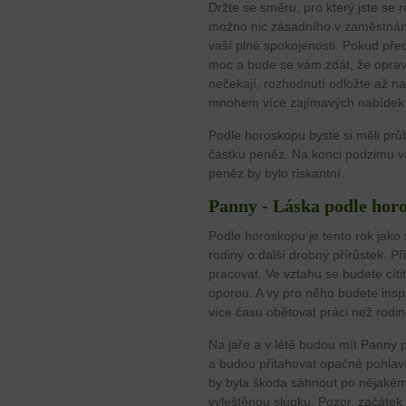
Držte se směru, pro který jste se 
možno nic zásadního v zaměstnán
vaší plné spokojenosti. Pokud přeci
moc a bude se vám zdát, že oprav
nečekají, rozhodnutí odložte až n
mnohem více zajímavých nabídek n
Podle horoskopu byste si měli prů
částku peněz. Na konci podzimu vá
peněz by bylo riskantní.
Panny - Láska podle hor
Podle horoskopu je tento rok jako s
rodiny o další drobný přírůstek. 
pracovat. Ve vztahu se budete cíti
oporou. A vy pro něho budete insp
více času obětovat práci než rodin
Na jaře a v létě budou mít Panny
a budou přitahovat opačné pohlaví
by byla škoda sáhnout po nějakém
vyleštěnou slupku. Pozor, začátek