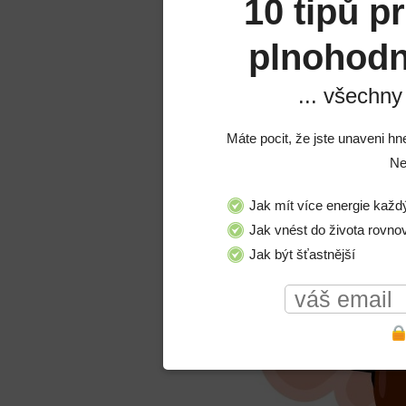
10 tipů p
plnohodn
... všechny
Máte pocit, že jste unaveni hn
Ne
Jak mít více energie každ
Jak vnést do života rovno
Jak být šťastnější