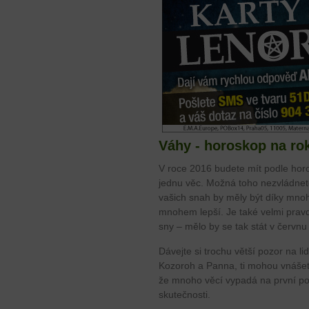
Váhy - horoskop na ro
V roce 2016 budete mít podle hor
jednu věc. Možná toho nezvládnete 
vašich snah by měly být díky mnoh
mnohem lepší. Je také velmi pravd
sny – mělo by se tak stát v červnu
Dávejte si trochu větší pozor na 
Kozoroh a Panna, ti mohou vnášet
že mnoho věcí vypadá na první p
skutečnosti.