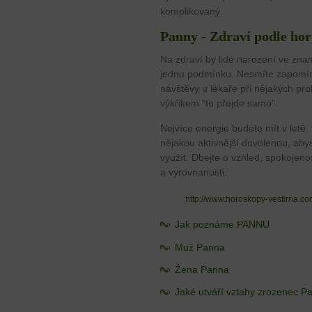
komplikovaný.
Panny - Zdraví podle ho
Na zdraví by lidé narození ve zn
jednu podmínku. Nesmíte zapomína
návštěvy u lékaře při nějakých p
výkřikem “to přejde samo”.
Nejvíce energie budete mít v létě,
nějakou aktivnější dovolenou, aby
využít. Dbejte o vzhled, spokojeno
a vyrovnanosti.
http://www.horoskopy-vestirna.
Jak poznáme PANNU
Muž Panna
Žena Panna
Jaké utváří vztahy zrozenec P