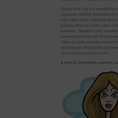
Situaci bude celý rok neustále ko
nejasnost ohledně dlouhodobých č
stále větší zájem ovlivňovat dění 
polovina Afriky se budou stále zmít
poklesne, částečně i díky mezináro
hospodářství bude rok 2016 podle
velký vliv bude mít stále relativně
nepříznivých klimatických podmín
části importovaných potravin.
A nyní již jednotlivá znamení, c