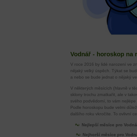
Vodnář - horoskop na 
V roce 2016 by lidé narození ve 
nějaký velký úspěch. Týkat se b
a nebo se bude jednat o nějaký v
V některých měsících (hlavně v těc
sklony trochu zmatkařit, ale v tak
svého podvědomí, to vám nejlépe n
Podle horoskopu bude velmi důležit
dalšího roku vkročíte. To ovlivní c
Nejlepší měsíce pro Vodná
Nejhorší měsíce pro Vodn