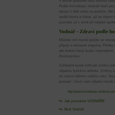
V druhé polovině roku mohou vzta
Podle horoskopu Vodnáři kteří jsou
situaci v létě nebo na podzim. Ale
sedět doma a čekat, až se objeví 
poznáte už v zimě při nějaké spol
Vodnář - Zdraví podle h
Můžete mít menší potíže ze stres
připojí o občasné migrény. Pilul
ale bolest hlavy bude i náznakem,
životosprávu.
Zohlednit byste měli jak změnu jíde
nějakou fyzickou aktivitu. Změny
do zdraví během celého roku. Na 
pomalu”, hrozí vám nějaký menší 
http://www.horoskopy-vestirna.c
Jak poznáme VODNÁŘE
Muž Vodnář