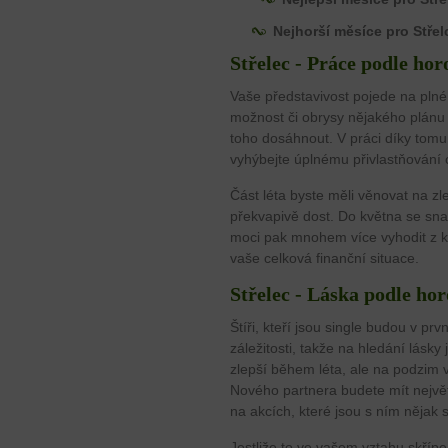
Nejhorší měsíce pro Střel
Střelec - Práce podle ho
Vaše představivost pojede na pln
možnost či obrysy nějakého plánu
toho dosáhnout. V práci díky tomu
vyhýbejte úplnému přivlastňování 
Část léta byste měli věnovat na zl
překvapivě dost. Do května se snaž
moci pak mnohem více vyhodit z k
vaše celková finanční situace.
Střelec - Láska podle ho
Štíři, kteří jsou single budou v prv
záležitosti, takže na hledání lásk
zlepší během léta, ale na podzim v
Nového partnera budete mít nejvě
na akcích, které jsou s ním nějak 
Jestliže to ve vašem vztahu skřípe