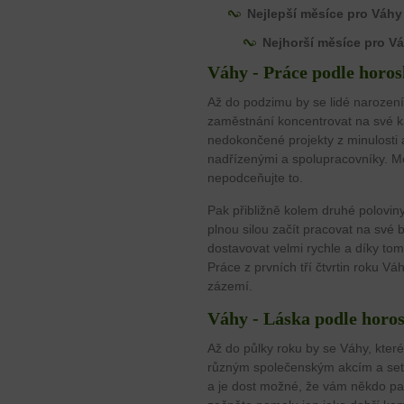
Nejlepší měsíce pro Váhy
Nejhorší měsíce pro Vá
Váhy - Práce podle horos
Až do podzimu by se lidé narozen
zaměstnání koncentrovat na své ka
nedokončené projekty z minulosti a
nadřízenými a spolupracovníky. M
nepodceňujte to.
Pak přibližně kolem druhé poloviny
plnou silou začít pracovat na své
dostavovat velmi rychle a díky to
Práce z prvních tří čtvrtin roku 
zázemí.
Váhy - Láska podle horo
Až do půlky roku by se Váhy, které
různým společenským akcím a set
a je dost možné, že vám někdo pad