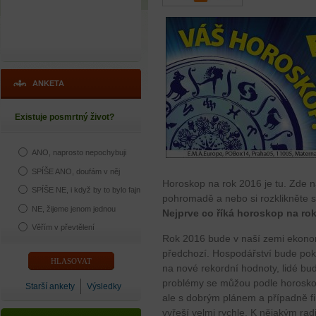
ANKETA
Existuje posmrtný život?
ANO, naprosto nepochybuji
SPÍŠE ANO, doufám v něj
Horoskop na rok 2016 je tu. Zde 
SPÍŠE NE, i když by to bylo fajn
pohromadě a nebo si rozklikněte s
NE, žijeme jenom jednou
Nejprve co říká horoskop na rok
Věřím v převtělení
Rok 2016 bude v naší zemi ekonom
předchozí. Hospodářství bude pok
na nové rekordní hodnoty, lidé bud
problémy se můžou podle horoskopu
Starší ankety
Výsledky
ale s dobrým plánem a případně f
vyřeší velmi rychle. K nějakým ra