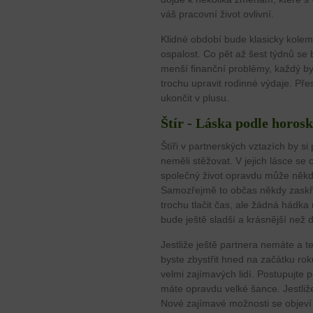
váš pracovní život ovlivní.
Klidné období bude klasicky kolem
ospalost. Co pět až šest týdnů se
menší finanční problémy, každý by
trochu upravit rodinné výdaje. Pře
ukončit v plusu.
Štír - Láska podle horos
Štíři v partnerských vztazích by 
neměli stěžovat. V jejich lásce se 
společný život opravdu může někdy
Samozřejmě to občas někdy zaskří
trochu tlačit čas, ale žádná hádk
bude ještě sladší a krásnější než d
Jestliže ještě partnera nemáte a t
byste zbystřit hned na začátku rok
velmi zajímavých lidí. Postupujte 
máte opravdu velké šance. Jestliže
Nové zajímavé možnosti se objeví j