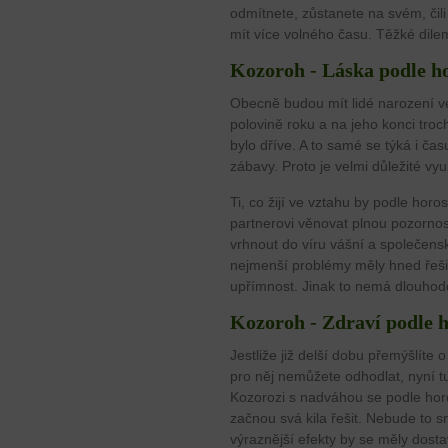
odmítnete, zůstanete na svém, čil
mít více volného času. Těžké dile
Kozoroh - Láska podle h
Obecně budou mít lidé narození v
polovině roku a na jeho konci tro
bylo dříve. A to samé se týká i č
zábavy. Proto je velmi důležité vyu
Ti, co žijí ve vztahu by podle ho
partnerovi věnovat plnou pozornost,
vrhnout do víru vášní a společens
nejmenší problémy měly hned řešit
upřímnost. Jinak to nemá dlouhod
Kozoroh - Zdraví podle 
Jestliže již delší dobu přemýšlíte
pro něj nemůžete odhodlat, nyní t
Kozorozi s nadváhou se podle hor
začnou svá kila řešit. Nebude to s
výraznější efekty by se měly dostav