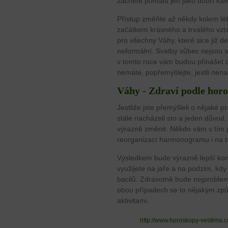
začněte pomalu jen jako dobří ka
Přístup změňte až někdy kolem lét
začátkem krásného a trvalého vzt
pro všechny Váhy, které sice již del
neformální. Svatby vůbec nejsou st
v tomto roce vám budou přinášet o
nemáte, popřemýšlejte, jestli nen
Váhy - Zdraví podle hor
Jestliže jste přemýšleli o nějaké p
stále nacházeli sto a jeden důvod,
výrazně změnit. Někdo vám s tím 
reorganizací harmonogramu i na t
Výsledkem bude výrazně lepší kondi
využijete na jaře a na podzim, kd
bacilů. Zdravotně bude nejproblem
obou případech se to nějakým zp
aktivitami.
http://www.horoskopy-vestirna