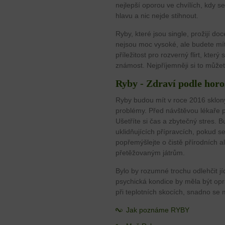
nejlepší oporou ve chvílích, kdy 
hlavu a nic nejde stihnout.
Ryby, které jsou single, prožijí do
nejsou moc vysoké, ale budete mí
příležitost pro rozverný flirt, kte
známost. Nejpříjemněji si to můžet
Ryby - Zdraví podle horo
Ryby budou mít v roce 2016 sklony
problémy. Před návštěvou lékaře po
Ušetříte si čas a zbytečný stres. B
uklidňujících přípravcích, pokud 
popřemýšlejte o čistě přírodních al
přetěžovaným játrům.
Bylo by rozumné trochu odlehčit jí
psychická kondice by měla být opr
při teplotních skocích, snadno se 
Jak poznáme RYBY