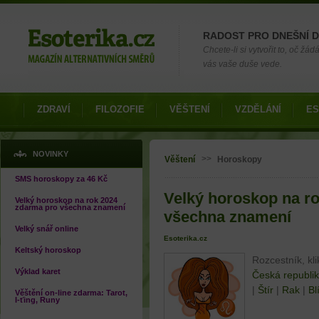
Možnosti výběru
RADOST PRO DNEŠNÍ 
Chcete-li si vytvořit to, oč žá
vás vaše duše vede.
ZDRAVÍ
FILOZOFIE
VĚŠTENÍ
VZDĚLÁNÍ
ES
Jste zde
NOVINKY
>>
Věštení
Horoskopy
SMS horoskopy za 46 Kč
Velký horoskop na r
Velký horoskop na rok 2024
zdarma pro všechna znamení
všechna znamení
Velký snář online
Esoterika.cz
Keltský horoskop
Rozcestník, kl
Výklad karet
Česká republi
|
Štír
|
Rak
|
Bl
Věštění on-line zdarma: Tarot,
I-ťing, Runy