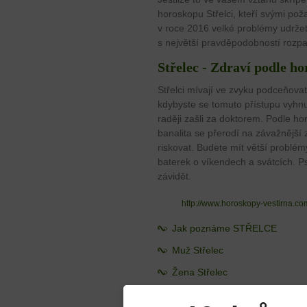
horoskopu Střelci, kteří svými pož
v roce 2016 velké problémy udržet
s největší pravděpodobností rozp
Střelec - Zdraví podle h
Střelci mívají ve zvyku podceňovat
kdybyste se tomuto přístupu vyhnu
raději zašli za doktorem. Podle h
banalita se přerodí na závažnější
riskovat. Budete mít větší problém
baterek o víkendech a svátcích. P
závidět.
http://www.horoskopy-vestirna.c
Jak poznáme STŘELCE
Muž Střelec
Žena Střelec
Jaké utváří vztahy zrozenec St