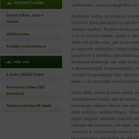
DOPORUČUJEME
odehrávat v rámci postupného roz
Zdravá Výživa - diety a
Mediálně budou na politické scéně s
recepty
zručnost před kamerami a diktafo
volební úspěch. Podzim bude zna
Věštění online
a úsvit nových hádek, sporů a ště
měla být podle toho, jak to horoskop
Kartářky na Ezoterika.cz
je naprosto minimální, i když pol
spojených s panikou obyvatelstva
tendence posilovat, ale stále bud
PRO VÁS
a dlouhodobých hospodářských zám
odrážet hospodářský růst, kterým 
6 druhů Věštění Online
jeden z dlouhodobě nejvýhodnějšíc
Pohlednice Online (333
Oáza klidu, jakou je naše země, je
pohlednic)
rozhlédneme trochu dál do světa. 
horoskopu celkem klidné, ale nyní 
Tapety na plochu (91 tapet)
dost složitá a nemilá situace. Dlo
jiných regionů skončilo masivní up
nebude tak intenzivní jak letos, al
zastavit) a rozvrácením situace v 
bezpečnostní nestabilita se odráž