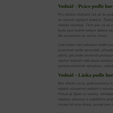
Vodnář - Práce podle hor
Pro většinu Vodnářů rok až do po
ve starých vyjetých kolejích. Žád
období nečekají. Těch pár, co se r
bude pod hodně velkým tlakem až d
Ale na podzim se začne chaos.
Lidé kolem vás nebudou vědět kudy
pozorovat spíše zpovzdálí, případně
plánů, jak podle okolností postup
všichni Vodnáři měli dávat extrém
pohled extrémně výhodnou, nabíd
Vodnář - Láska podle ho
Bez ohledu na to, jestli partnera 
nějaké významné setkání s minulost
Pokud již žijete ve vztahu, střídej
nějakou zábavou s nejbližšími přát
chcete bít více doma, prostě tam 