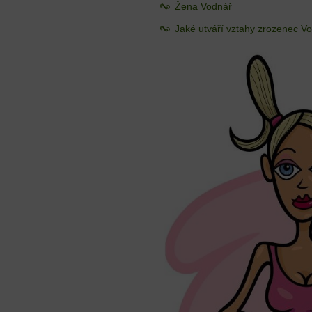
Žena Vodnář
Jaké utváří vztahy zrozenec V