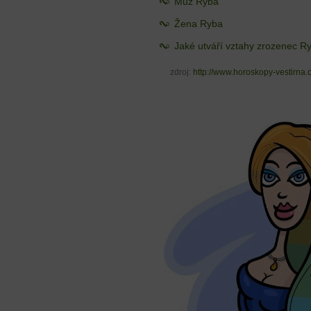
Muž Ryba
Žena Ryba
Jaké utváří vztahy zrozenec R
zdroj:
http://www.horoskopy-vestirna