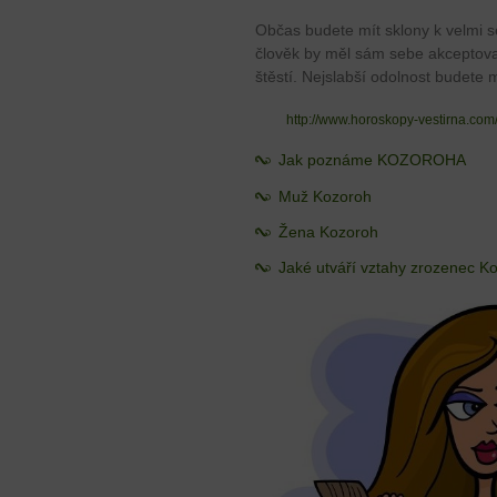
Občas budete mít sklony k velmi s
člověk by měl sám sebe akceptovat
štěstí. Nejslabší odolnost budete 
http://www.horoskopy-vestirna.co
Jak poznáme KOZOROHA
Muž Kozoroh
Žena Kozoroh
Jaké utváří vztahy zrozenec K