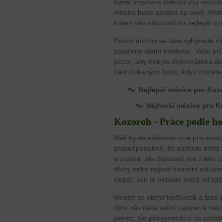
tomto znamení zvěrokruhu nebudou
mnoho bude záviset na okolí. Proto
kolem vás udržovali co nejlepší vz
Pokud možno se také vyhýbejte rů
zataženy státní instituce. Vaše prů
pozor, aby nebyla doprovázena zby
část získaných bodů, když můžete
Nejlepší měsíce pro Koz
Nejhorší měsíce pro K
Kozoroh - Práce podle h
Měli byste očekávat více pracovní
pravděpodobné, že začnete dělat n
a zajímá, ale doposud jste z této 
dluhy nebo nejistá finanční situac
zlepší. Jen to nebude hned od zač
Musíte se obrnit trpělivostí a také
říjnu vás čeká velmi zajímavá nabí
peněz, ale přinejmenším na začát