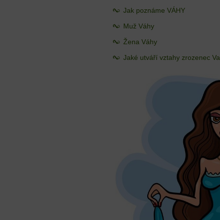
Jak poznáme VÁHY
Muž Váhy
Žena Váhy
Jaké utváří vztahy zrozenec V