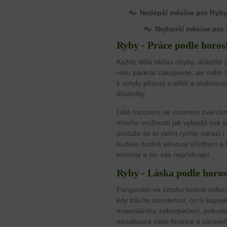
Nejlepší měsíce pro Ryby
Nejhorší měsíce pro
Ryby - Práce podle horos
Každý dělá občas chyby, důležité je
roku párkrát zakopnete, ale mělo 
k omylu přiznat a slíbit a realizo
důsledky.
Lidé narození ve znamení zvěrok
mnoho možností jak vylepšit své sc
protože se to velmi rychle odrazí i
budete hodně věnovat úředním a fi
termíny a nic vás nepřekvapí.
Ryby - Láska podle horo
Fungování ve vztahu hodně ovlivní
kdy trávíte dovolenou, co si kupuj
materiálního zabezpečení, pokuste
nenabourá vaše finance a zároveň