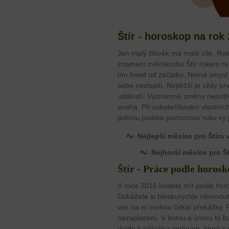
Štír - horoskop na rok
Jen malý člověk má malé cíle. Rok
znamení zvěrokruhu Štír rokem rea
tím hned od začátku. Nemá smysl n
sebe nezlepší. Nejtěžší je vždy pr
událostí. Významné změny nepotřeb
snaha. Při uskutečňování vlastníc
jednou podáte pomocnou ruku vy j
Nejlepší měsíce pro Štíra 
Nejhorší měsíce pro Št
Štír - Práce podle horos
V roce 2016 budete mít podle horo
Dokážete si bleskurychle všimnout,
vás na ní mohou čekat překážky. Při
nezaplacení. V lednu a únoru to bu
dojde k několika změnám, které s 