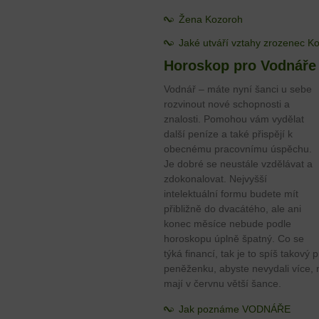
Žena Kozoroh
Jaké utváří vztahy zrozenec K
Horoskop pro Vodnáře
Vodnář – máte nyní šanci u sebe
rozvinout nové schopnosti a
znalosti. Pomohou vám vydělat
další peníze a také přispějí k
obecnému pracovnímu úspěchu.
Je dobré se neustále vzdělávat a
zdokonalovat. Nejvyšší
intelektuální formu budete mít
přibližně do dvacátého, ale ani
konec měsíce nebude podle
horoskopu úplně špatný. Co se
týká financí, tak je to spíš takový
peněženku, abyste nevydali více, n
mají v červnu větší šance.
Jak poznáme VODNÁŘE