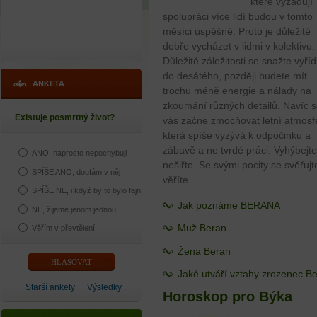
které vyžadují
spolupráci více lidí budou v tomto
měsíci úspěšné. Proto je důležité
dobře vycházet v lidmi v kolektivu.
Důležité záležitosti se snažte vyříd
do desátého, později budete mít
ANKETA
trochu méně energie a nálady na
zkoumání různých detailů. Navíc 
Existuje posmrtný život?
vás začne zmocňovat letní atmosf
která spíše vyzývá k odpočinku a
zábavě a ne tvrdé práci. Vyhýbejte
ANO, naprosto nepochybuji
nešiřte. Se svými pocity se svěřu
SPÍŠE ANO, doufám v něj
věříte.
SPÍŠE NE, i když by to bylo fajn
Jak poznáme BERANA
NE, žijeme jenom jednou
Muž Beran
Věřím v převtělení
Žena Beran
Jaké utváří vztahy zrozenec B
Starší ankety
Výsledky
Horoskop pro Býka