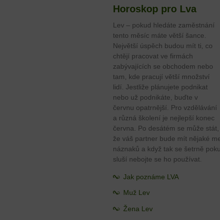
Horoskop pro Lva
Lev – pokud hledáte zaměstnání
tento měsíc máte větší šance.
Největší úspěch budou mít ti, co
chtějí pracovat ve firmách
zabývajících se obchodem nebo
tam, kde pracují větší množství
lidí. Jestliže plánujete podnikat
nebo už podnikáte, buďte v
červnu opatrnější. Pro vzdělávání
a různá školení je nejlepší konec
června. Po desátém se může stát,
že váš partner bude mít nějaké me
náznaků a když tak se šetrně pokus
sluší nebojte se ho používat.
Jak poznáme LVA
Muž Lev
Žena Lev