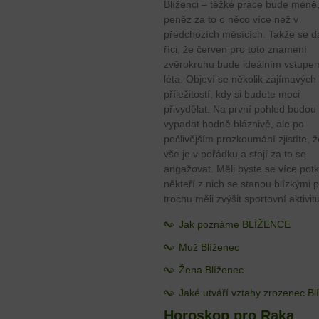
Blíženci – těžké práce bude méně
peněz za to o něco více než v
předchozích měsících. Takže se d
říci, že červen pro toto znamení
zvěrokruhu bude ideálním vstupe
léta. Objeví se několik zajímavých
příležitostí, kdy si budete moci
přivydělat. Na první pohled budou
vypadat hodně bláznivě, ale po
pečlivějším prozkoumání zjistíte, ž
vše je v pořádku a stojí za to se
angažovat. Měli byste se více potk
někteří z nich se stanou blízkými 
trochu měli zvýšit sportovní aktivit
Jak poznáme BLÍŽENCE
Muž Blíženec
Žena Blíženec
Jaké utváří vztahy zrozenec B
Horoskop pro Raka