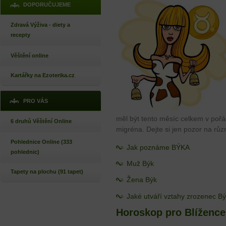
DOPORUČUJEME
Zdravá Výživa - diety a
recepty
Věštění online
Kartářky na Ezoterika.cz
PRO VÁS
měl být tento měsíc celkem v pořá
6 druhů Věštění Online
migréna. Dejte si jen pozor na různ
Pohlednice Online (333
Jak poznáme BÝKA
pohlednic)
Muž Býk
Tapety na plochu (91 tapet)
Žena Býk
Jaké utváří vztahy zrozenec B
Horoskop pro Blížence