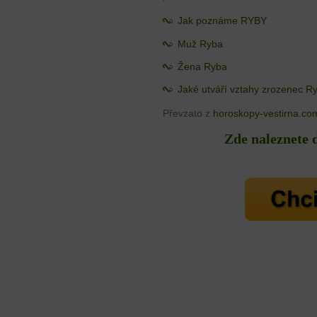
Jak poznáme RYBY
Muž Ryba
Žena Ryba
Jaké utváří vztahy zrozenec R
Převzato z
horoskopy-vestirna.co
Zde naleznete 