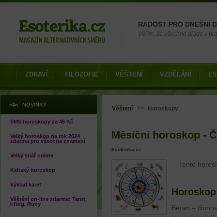
Možnosti výběru
RADOST PRO DNEŠNÍ 
Věřím, že všechno přijde v pra
ZDRAVÍ
FILOZOFIE
VĚŠTENÍ
VZDĚLÁNÍ
ES
Jste zde
NOVINKY
>>
Věštení
Horoskopy
SMS horoskopy za 46 Kč
Měsíční horoskop - 
Velký horoskop na rok 2024
zdarma pro všechna znamení
Esoterika.cz
Velký snář online
Tento horosk
Keltský horoskop
Výklad karet
Horoskop
Věštění on-line zdarma: Tarot,
I-ťing, Runy
Beran – činnost