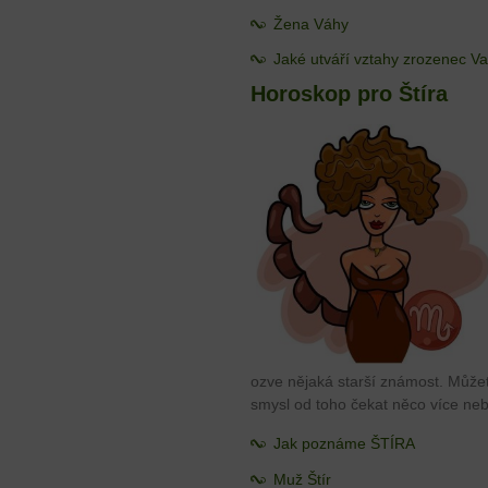
Žena Váhy
Jaké utváří vztahy zrozenec V
Horoskop pro Štíra
ozve nějaká starší známost. Můžet
smysl od toho čekat něco více ne
Jak poznáme ŠTÍRA
Muž Štír