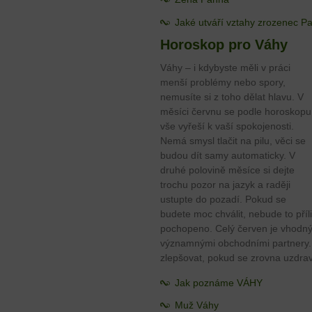
Jaké utváří vztahy zrozenec P
Horoskop pro Váhy
Váhy – i kdybyste měli v práci
menší problémy nebo spory,
nemusíte si z toho dělat hlavu. V
měsíci červnu se podle horoskopu
vše vyřeší k vaší spokojenosti.
Nemá smysl tlačit na pilu, věci se
budou dít samy automaticky. V
druhé polovině měsíce si dejte
trochu pozor na jazyk a raději
ustupte do pozadí. Pokud se
budete moc chválit, nebude to příl
pochopeno. Celý červen je vhodný
významnými obchodními partnery.
zlepšovat, pokud se zrovna uzdrav
Jak poznáme VÁHY
Muž Váhy