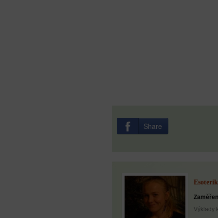
Share
Esoterik
Zaměřen
Výklady 