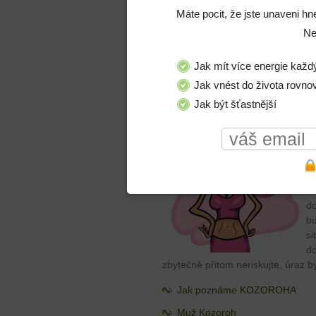
Muž Střelec
Máte pocit, že jste unaveni hn
Ne
Žena Střelec
Jaké utváří vztahy zrozenec St
Jak mít více energie každ
Horoskop pro Kozoroh
Jak vnést do života rovno
Ko
Jak být šťastnější
ús
n
če
ud
ne
ho
do
bu
si
do
zbytečně přitom neriskujte, úraz by
Jak poznáme KOZOROHA
Muž Kozoroh