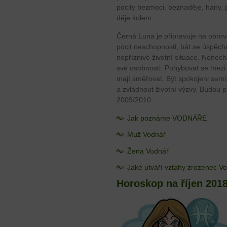
pocity bezmoci, beznaděje, hany, p
děje kolem.
Černá Luna je připravuje na obro
pocit neschopnosti, bát se úspěchu
nepříznivé životní situace. Nenech
své osobnosti. Pohybovat se mezi 
mají směřovat. Být spokojeni sami 
a zvládnout životní výzvy. Budou 
2009/2010.
Jak poznáme VODNÁŘE
Muž Vodnář
Žena Vodnář
Jaké utváří vztahy zrozenec V
Horoskop na říjen 201