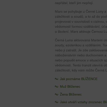
nepřátel, kteří jim nepřejí.
Mars se pohybuje u Černé Luny a o
záležitostí a soudů, a to až do po
projevovat v souvislosti s cizinou,
vědomostí formou vzdělávání, úča
a školení. Mars aktivuje Černou L
Černá Luna aktivovaná Martem ot
soudy, ezoterikou a vzděláním. To
nebo ji zatratit. Je zde zaktivovan
náboženstvím nebo duchovnem a
nebo popudit emoce v situacích sp
vědomostí. Tento tranzit otevírá o
záležitostí, kdy nám může Černá L
Jak poznáme BLÍŽENCE
Muž Blíženec
Žena Blíženec
Jaké utváří vztahy zrozenec B