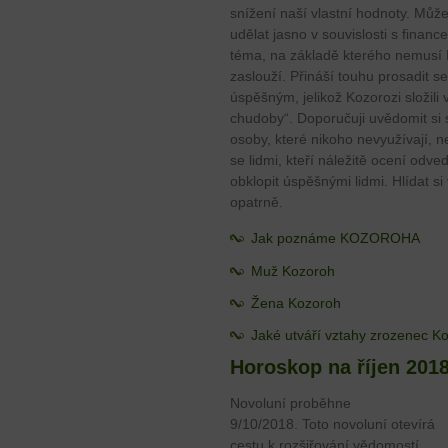
snížení naší vlastní hodnoty. Můž
udělat jasno v souvislosti s finan
téma, na základě kterého nemusí K
zaslouží. Přináší touhu prosadit se
úspěšným, jelikož Kozorozi složili 
chudoby“. Doporučuji uvědomit si 
osoby, které nikoho nevyužívají, n
se lidmi, kteří náležitě ocení odv
obklopit úspěšnými lidmi. Hlídat s
opatrně.
Jak poznáme KOZOROHA
Muž Kozoroh
Žena Kozoroh
Jaké utváří vztahy zrozenec K
Horoskop na říjen 201
Novoluní proběhne
9/10/2018. Toto novoluní otevírá
cestu k rozšiřování vědomostí,