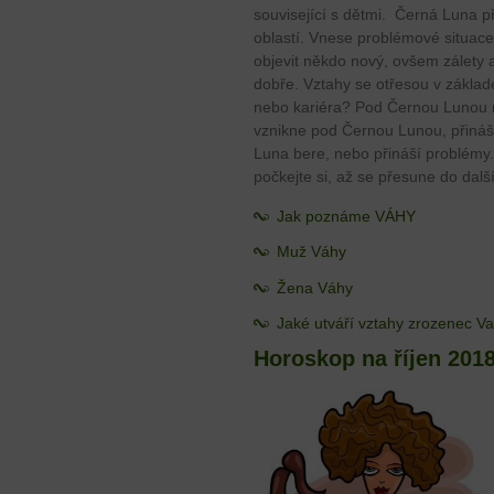
související s dětmi. Černá Luna p
oblastí. Vnese problémové situace
objevit někdo nový, ovšem zálet
dobře. Vztahy se otřesou v základe
nebo kariéra? Pod Černou Lunou m
vznikne pod Černou Lunou, přináš
Luna bere, nebo přináší problémy. 
počkejte si, až se přesune do dal
Jak poznáme VÁHY
Muž Váhy
Žena Váhy
Jaké utváří vztahy zrozenec V
Horoskop na říjen 2018