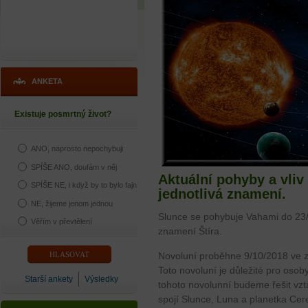
ANKETA
Existuje posmrtný život?
ANO, naprosto nepochybuji
SPÍŠE ANO, doufám v něj
Aktuální pohyby a vliv 
SPÍŠE NE, i když by to bylo fajn
jednotlivá znamení.
NE, žijeme jenom jednou
Slunce se pohybuje Vahami do 23
Věřím v převtělení
znamení Štíra.
Novoluní proběhne 9/10/2018 ve 
Toto novoluní je důležité pro oso
Starší ankety
Výsledky
tohoto novolunní budeme řešit vzt
spojí Slunce, Luna a planetka Ce