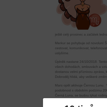
ještě celý prosinec a začátek ledn
Merkur se pohybuje od novoluní Š
cestovat, komunikovat, telefonova
uslyšíme.
Úplněk nastane 24/10/2018. Tento 
všech dohodách, smlouvách a vztaz
dostanou velmi příznivou zprávu, k
Dobroděj hlídá, aby veškeré změn
Mars opět aktivuje Černou Lunu. V
podobnost s obdobím podzimu 2009 
Černá Luna, se budou týkat rodi
přináší silné emoce v souvislost
se téma bydlení, které souvisí s mí