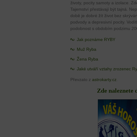
životy, pocity samoty a izolace. 
Tajemství přestávají být tajná. Ne
době je dobré žít život bez skrývá
podvody a depresivní pocity. Vodít
podobnost s obdobím podzimu 200
Jak poznáme RYBY
Muž Ryba
Žena Ryba
Jaké utváří vztahy zrozenec R
Převzato z
astrokarty.cz
.
Zde naleznete 