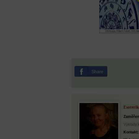
Share
Esoterik
Zaměřen
Výklady 
Kontakt: