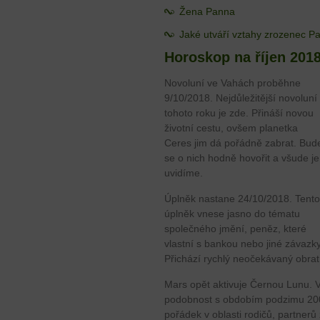
Žena Panna
Jaké utváří vztahy zrozenec P
Horoskop na říjen 201
Novoluní ve Vahách proběhne
9/10/2018. Nejdůležitější novoluní
tohoto roku je zde. Přináší novou
životní cestu, ovšem planetka
Ceres jim dá pořádně zabrat. Bud
se o nich hodně hovořit a všude je
uvidíme.
Úplněk nastane 24/10/2018. Tento
úplněk vnese jasno do tématu
společného jmění, peněz, které
vlastní s bankou nebo jiné závazky
Přichází rychlý neočekávaný obra
Mars opět aktivuje Černou Lunu. V
podobnost s obdobím podzimu 2009
pořádek v oblasti rodičů, partnerů 