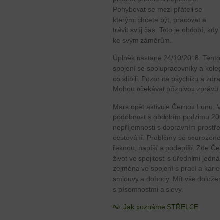
Pohybovat se mezi přáteli se
kterými chcete být, pracovat a
trávit svůj čas. Toto je období, k
ke svým záměrům.
Úplněk nastane 24/10/2018. Tento
spojení se spolupracovníky a koleg
co slíbili. Pozor na psychiku a zdr
Mohou očekávat příznivou zprávu 
Mars opět aktivuje Černou Lunu. V
podobnost s obdobím podzimu 200
nepříjemnosti s dopravním prost
cestování. Problémy se sourozenci,
řeknou, napíší a podepíší. Zde Č
život ve spojitosti s úředními jedn
zejména ve spojení s prací a karie
smlouvy a dohody. Mít vše dolože
s písemnostmi a slovy.
Jak poznáme STŘELCE