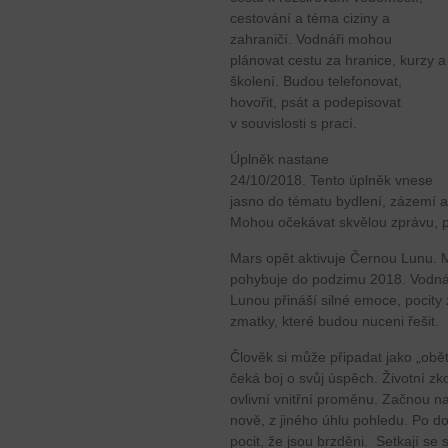
cestování a téma ciziny a
zahraničí. Vodnáři mohou
plánovat cestu za hranice, kurzy a
školení. Budou telefonovat,
hovořit, psát a podepisovat
v souvislosti s prací.
Úplněk nastane
24/10/2018. Tento úplněk vnese
jasno do tématu bydlení, zázemí a
Mohou očekávat skvělou zprávu, po
Mars opět aktivuje Černou Lunu. 
pohybuje do podzimu 2018. Vodná
Lunou přináší silné emoce, pocity
zmatky, které budou nuceni řešit.
Člověk si může připadat jako „obě
čeká boj o svůj úspěch. Životní z
ovlivní vnitřní proměnu. Začnou na 
nově, z jiného úhlu pohledu. Po 
pocit, že jsou brzděni. Setkají se 