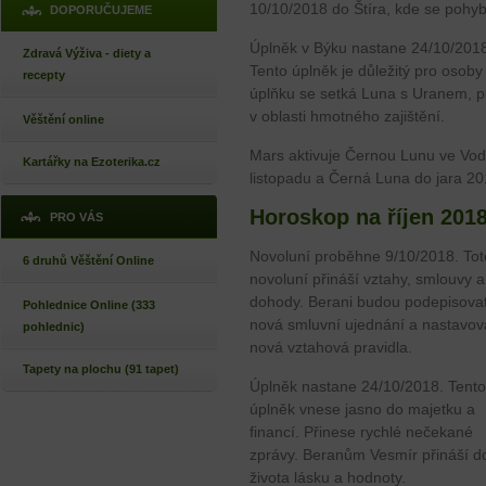
10/10/2018 do Štíra, kde se pohyb
DOPORUČUJEME
Úplněk v Býku nastane 24/10/201
Zdravá Výživa - diety a
Tento úplněk je důležitý pro oso
recepty
úplňku se setká Luna s Uranem, 
v oblasti hmotného zajištění.
Věštění online
Mars aktivuje Černou Lunu ve Vod
Kartářky na Ezoterika.cz
listopadu a Černá Luna do jara 20
Horoskop na říjen 201
PRO VÁS
Novoluní proběhne 9/10/2018. Tot
6 druhů Věštění Online
novoluní přináší vztahy, smlouvy a
dohody. Berani budou podepisova
Pohlednice Online (333
nová smluvní ujednání a nastavov
pohlednic)
nová vztahová pravidla.
Tapety na plochu (91 tapet)
Úplněk nastane 24/10/2018. Tento
úplněk vnese jasno do majetku a
financí. Přinese rychlé nečekané
zprávy. Beranům Vesmír přináší d
života lásku a hodnoty.