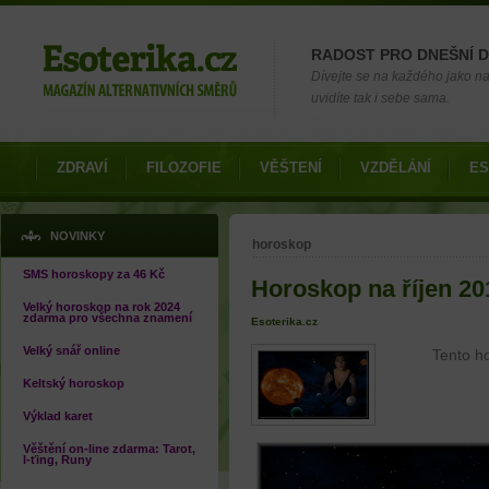
Možnosti výběru
RADOST PRO DNEŠNÍ 
Dívejte se na každého jako na č
uvidíte tak i sebe sama.
ZDRAVÍ
FILOZOFIE
VĚŠTENÍ
VZDĚLÁNÍ
ES
Jste zde
NOVINKY
horoskop
SMS horoskopy za 46 Kč
Horoskop na říjen 2
Velký horoskop na rok 2024
zdarma pro všechna znamení
Esoterika.cz
Velký snář online
Tento h
Keltský horoskop
Výklad karet
Věštění on-line zdarma: Tarot,
I-ťing, Runy