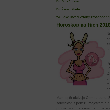
Muž Střelec
Žena Střelec
Jaké utváří vztahy zrozenec St
Horoskop na říjen 201
No
ot
ži
po
do
Úp
př
tý
vn
Mo
ne
Mars opět aktivuje Černou Lunu. 
souvislosti s penězi, majetkem a 
problémy s financemi, např. větší 