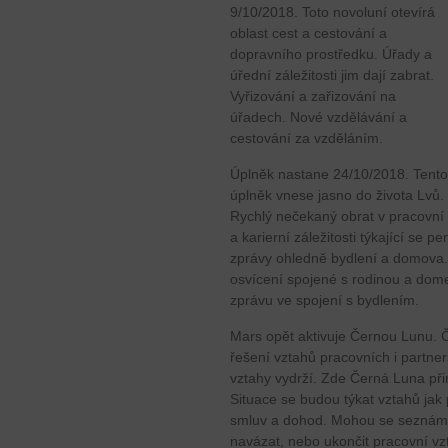
9/10/2018. Toto novoluní otevírá
oblast cest a cestování a
dopravního prostředku. Úřady a
úřední záležitosti jim dají zabrat.
Vyřizování a zařizování na
úřadech. Nové vzdělávání a
cestování za vzděláním.
Úplněk nastane 24/10/2018. Tento
úplněk vnese jasno do života Lvů.
Rychlý nečekaný obrat v pracovní
a karierní záležitosti týkající se 
zprávy ohledně bydlení a domova.
osvícení spojené s rodinou a dom
zprávu ve spojení s bydlením.
Mars opět aktivuje Černou Lunu. 
řešení vztahů pracovních i partner
vztahy vydrží. Zde Černá Luna při
Situace se budou týkat vztahů jak
smluv a dohod. Mohou se seznámit
navázat, nebo ukončit pracovní vz