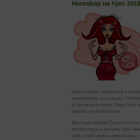
Horoskop na říjen 201
osob blízkých, společnosti a společ
neočekávaný zvrat situací. Přichá
či spolupracovníkem. Raky čeká se
důležitá pro budoucnost.
Mars opět aktivuje Černou Lunu a
transformace a sexuality. Pod vli
sdílí s další osobou nebo bankou,