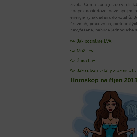
života. Černá Luna je zde v roli, 
naopak nastartovat nové spojení 
energie vynakládána do vztahů. Bu
úrovních, pracovních, partnerskýc
nevyřešené, nebude jednoduché se
Jak poznáme LVA
Muž Lev
Žena Lev
Jaké utváří vztahy zrozenec L
Horoskop na říjen 201