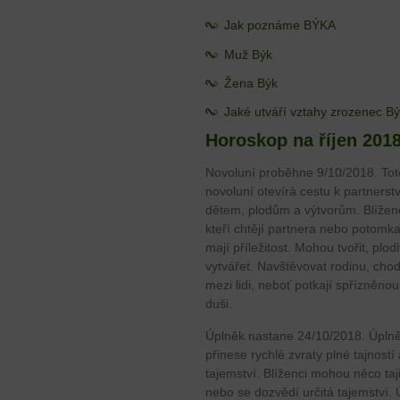
Jak poznáme BÝKA
Muž Býk
Žena Býk
Jaké utváří vztahy zrozenec B
Horoskop na říjen 2018
Novoluní proběhne 9/10/2018. Tot
novoluní otevírá cestu k partnerstv
dětem, plodům a výtvorům. Blíženc
kteří chtějí partnera nebo potomka
mají příležitost. Mohou tvořit, plodi
vytvářet. Navštěvovat rodinu, chod
mezi lidi, neboť potkají spřízněnou
duši.
Úplněk nastane 24/10/2018. Úpln
přinese rychlé zvraty plné tajností 
tajemství. Blíženci mohou něco taji
nebo se dozvědí určitá tajemství.