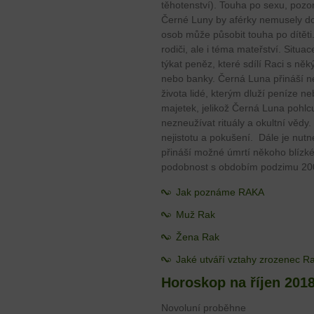
těhotenství). Touha po sexu, pozo
Černé Luny by aférky nemusely d
osob může působit touha po dítěti
rodiči, ale i téma mateřství. Situa
týkat peněz, které sdílí Raci s něk
nebo banky. Černá Luna přináší 
života lidé, kterým dluží peníze neb
majetek, jelikož Černá Luna pohlcu
nezneužívat rituály a okultní vědy
nejistotu a pokušení. Dále je nut
přináší možné úmrtí někoho blízké
podobnost s obdobím podzimu 200
Jak poznáme RAKA
Muž Rak
Žena Rak
Jaké utváří vztahy zrozenec R
Horoskop na říjen 201
Novoluní proběhne