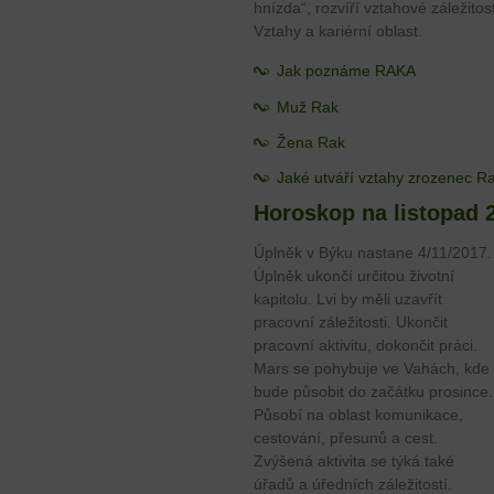
hnízda“, rozvíří vztahové záležito
Vztahy a kariérní oblast.
Jak poznáme RAKA
Muž Rak
Žena Rak
Jaké utváří vztahy zrozenec R
Horoskop na listopad 
Úplněk v Býku nastane 4/11/2017.
Úplněk ukončí určitou životní
kapitolu. Lvi by měli uzavřít
pracovní záležitosti. Ukončit
pracovní aktivitu, dokončit práci.
Mars se pohybuje ve Vahách, kde
bude působit do začátku prosince.
Působí na oblast komunikace,
cestování, přesunů a cest.
Zvýšená aktivita se týká také
úřadů a úředních záležitostí.