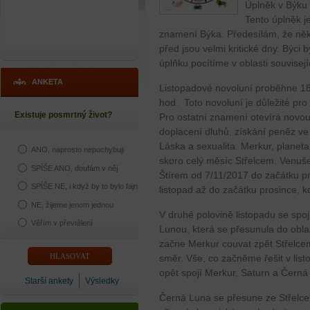
Úplněk v Býku
Tento úplněk j
znamení Býka. Předesílám, že něk
před jsou velmi kritické dny. Býci 
úplňku pocítíme v oblasti souvisej
ANKETA
Listopadové novoluní proběhne 18
hod. Toto novoluní je důležité pr
Existuje posmrtný život?
Pro ostatní znamení otevírá novou
doplacení dluhů, získání peněz ve
Láska a sexualita. Merkur, plane
ANO, naprosto nepochybuji
skoro celý měsíc Střelcem. Venuše
SPÍŠE ANO, doufám v něj
Štírem od 7/11/2017 do začátku pr
SPÍŠE NE, i když by to bylo fajn
listopad až do začátku prosince, k
NE, žijeme jenom jednou
V druhé polovině listopadu se spo
Věřím v převtělení
Lunou, která se přesunula do obl
začne Merkur couvat zpět Střelce
směr. Vše, co začněme řešit v lis
opět spojí Merkur, Saturn a Čern
Starší ankety
Výsledky
Černá Luna se přesune ze Střelce