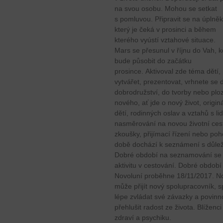
na svou osobu. Mohou se setkat
s pomluvou. Připravit se na úplněk
který je čeká v prosinci a během
kterého vyústí vztahové situace.
Mars se přesunul v říjnu do Vah, 
bude působit do začátku
prosince. Aktivoval zde téma dětí, 
vytvářet, prezentovat, vrhnete se 
dobrodružství, do tvorby nebo plo
nového, ať jde o nový život, originál
dětí, rodinných oslav a vztahů s li
nasměrování na novou životní cest
zkoušky, přijímací řízení nebo po
době dochází k seznámení s důleži
Dobré období na seznamování se s 
aktivitu v cestování. Dobré období
Novoluní proběhne 18/11/2017. Nov
může přijít nový spolupracovník, sp
lépe zvládat své závazky a povinno
přehlušit radost ze života. Blíženc
zdraví a psychiku.