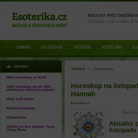
Možnosti výběru
RADOST PRO DNEŠNÍ 
Důvěřujte v sebe a věřte, že mů
ZDRAVÍ
FILOZOFIE
VĚŠTENÍ
VZDĚLÁNÍ
ES
Jste zde
NOVINKY
>>
Věštení
Horoskopy
SMS horoskopy za 46 Kč
Horoskop na listopad
Velký horoskop na rok 2024
zdarma pro všechna znamení
Hannah
Velký snář online
Esoterika.cz
Keltský horoskop
Tento h
Výklad karet
Aktuální 
Věštění on-line zdarma: Tarot,
listopadu
I-ťing, Runy