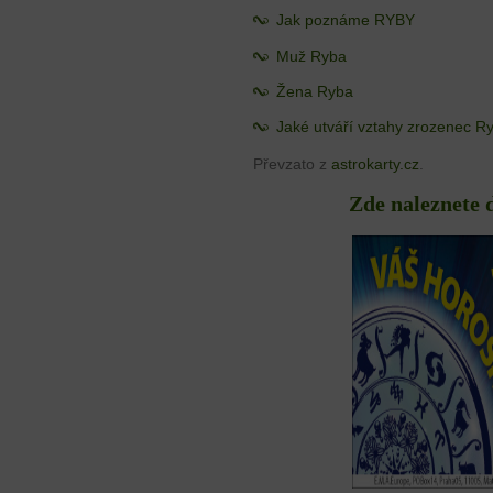
Jak poznáme RYBY
Muž Ryba
Žena Ryba
Jaké utváří vztahy zrozenec R
Převzato z
astrokarty.cz
.
Zde naleznete 