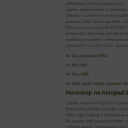
příležitost k novému partnerství.
Jupiter, planeta štěstí a rozmachu,
dohod a nastolení nových pravidel 
pracovní nebo životní partneři, a 
Černá Luna se přesune 9/11/2017 d
vzdělávání, kde bude působit do 
problémy propojené s emocemi souv
zahraničím a rozšiřováním vědomo
Jak poznáme BÝKA
Muž Býk
Žena Býk
Jaké utváří vztahy zrozenec B
Horoskop na listopad 
Úplněk nastane 4/11/2017 a přin
Blížencům citlivější psychiku. V tét
době mají rozjímat a stáhnout se 
do samoty. Měli by popřemýšlet, c
v životě ukončí. Doporučuji si dát 