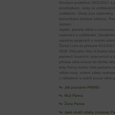
Novoluní proběhne 18/11/2017 a př
prostředkem, cesty za vzděláváním
vzděláním. Úřady jsou nakloněny.
komunikace dostane zelenou. Pann
zázemí.
Jupiter, planeta štěstí a rozmachu
cestování a vzdělávání. Zkvalitněn
zejména spojených s novým učením
Černá Luna se přesune 9/11/2017
2018. Díky jeho vlivu si budou mus
partnerů životních i pracovních a 
přinese silné emoce do těchto obla
tedy Panny budou řešit partnera ne
někdo nový, ovšem zálety nedopa
v základech a vydrží pouze silné s
Jak poznáme PANNU
Muž Panna
Žena Panna
Jaké utváří vztahy zrozenec P