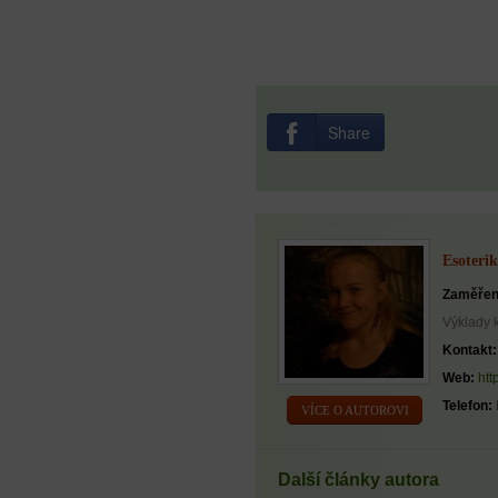
Share
Esoterik
Zaměřen
Výklady 
Kontakt:
Web:
htt
Telefon:
VÍCE O AUTOROVI
Další články autora