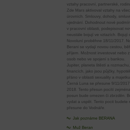
vztahy pracovní, partnerské, rodin
Zde Mars aktivoval vztahy na vše
úrovních. Smlouvy, dohody, smluv
ujednání. Dohodnout nové podmí
v pracovní oblasti, podepisovat no
neustále bojují ve vztazích. Bojují 
Novoluní proběhne 18/11/2017. No
Berani se vydají novou cestou, běh
příjem. Možnost investovat nebo z
osob nebo ve spojení s bankou.
Jupiter, planeta štěstí a rozmachu
financích, jako jsou půjčky, hypo
přáno v oblasti sexuality a majetku
Černá Luna se přesune 9/11/2017
2018. Tento přesun pocítí zejména 
posun bude omezen či zbrzděn. B
vydat a uspět. Tento pocit budete
přesune do Vodnáře.
Jak poznáme BERANA
Muž Beran