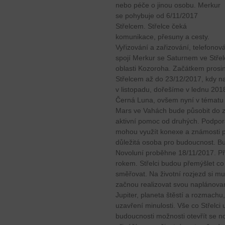
nebo péče o jinou osobu. Merkur
se pohybuje od 6/11/2017
Střelcem. Střelce čeká
komunikace, přesuny a cesty.
Vyřizování a zařizování, telefonov
spojí Merkur se Saturnem ve Střel
oblasti Kozoroha. Začátkem prosi
Střelcem až do 23/12/2017, kdy n
v listopadu, dořešíme v lednu 2018
Černá Luna, ovšem nyní v tématu
Mars ve Vahách bude působit do za
aktivní pomoc od druhých. Podpora 
mohou využít konexe a známosti pro
důležitá osoba pro budoucnost. B
Novoluní proběhne 18/11/2017. Při
rokem. Střelci budou přemýšlet co
směřovat. Na životní rozjezd si mu
začnou realizovat svou naplánov
Jupiter, planeta štěstí a rozmachu
uzavření minulosti. Vše co Střelci
budoucnosti možnosti otevřít se n