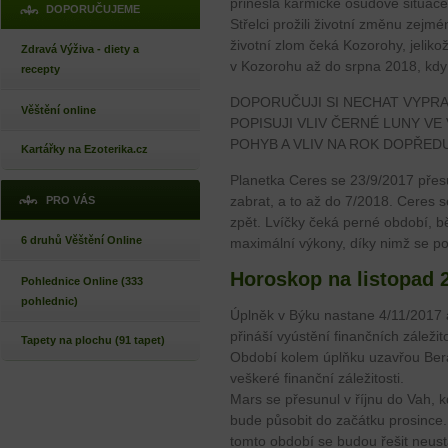
přinesla karmické osudové situace
DOPORUČUJEME
Střelci prožili životní změnu zejm
životní zlom čeká Kozorohy, jeli
Zdravá Výživa - diety a
v Kozorohu až do srpna 2018, kdy
recepty
DOPORUČUJI SI NECHAT VYPR
Věštění online
POPISUJI VLIV ČERNÉ LUNY VE
POHYB A VLIV NA ROK DOPŘEDU
Kartářky na Ezoterika.cz
Planetka Ceres se 23/9/2017 přes
zabrat, a to až do 7/2018. Ceres
PRO VÁS
zpět. Lvíčky čeká perné období, 
6 druhů Věštění Online
maximální výkony, díky nimž se p
Horoskop na listopad 
Pohlednice Online (333
pohlednic)
Úplněk v Býku nastane 4/11/2017 
přináší vyústění finančních záležito
Tapety na plochu (91 tapet)
Období kolem úplňku uzavřou Ber
veškeré finanční záležitosti.
Mars se přesunul v říjnu do Vah, 
bude působit do začátku prosince.
tomto období se budou řešit neust