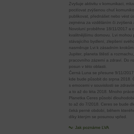
Zvyšuje aktivitu v komunikaci, m
pociťovat zvýšenou chuť komuniko
publikovat, přednášet nebo vést ú
zejména za vzděláním či zvýšená ak
Novoluní proběhne 18/11/2017 a ot
kvalitnějšímu domovu. Lvi mohou 
stávajícího bydlení, zlepšení své
nasměruje Lvi k zásadním krokům ja
Jupiter, planeta štěstí a rozmachu,
pracovního zázemí a zdraví. Do 
posun v této oblasti.
Černá Luna se přesune 9/11/2017 d
kde bude působit do srpna 2018. 
s emocemi v souvislosti se zdravím
a to až do léta 2018. Mnoho práce
Planetka Ceres působí dlouhodobě
to až do 7/2018. Ceres se bude d
čeká perné období, během kteréh
díky kterým se posunou vpřed.
Jak poznáme LVA