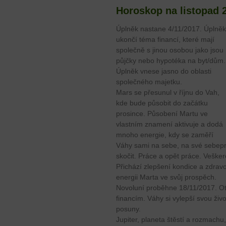
Horoskop na listopad 
Úplněk nastane 4/11/2017. Úplněk
ukončí téma financí, které mají
společně s jinou osobou jako jsou
půjčky nebo hypotéka na byt/dům.
Úplněk vnese jasno do oblasti
společného majetku.
Mars se přesunul v říjnu do Vah,
kde bude působit do začátku
prosince. Působení Martu ve
vlastním znamení aktivuje a dodá
mnoho energie, kdy se zaměří
Váhy sami na sebe, na své sebep
skočit. Práce a opět práce. Vešker
Přichází zlepšení kondice a zdravo
energii Marta ve svůj prospěch.
Novoluní proběhne 18/11/2017. Ote
financím. Váhy si vylepší svou živ
posuny.
Jupiter, planeta štěstí a rozmachu,