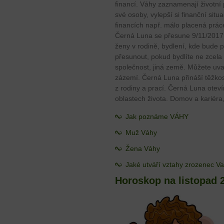
financí. Váhy zaznamenají životní 
své osoby, vylepší si finanční situ
financích např. málo placená prá
Černá Luna se přesune 9/11/2017 
ženy v rodině, bydlení, kde bude p
přesunout, pokud bydlíte ne zcela 
společnost, jiná země. Můžete uv
zázemí. Černá Luna přináší těžkos
z rodiny a prací. Černá Luna oteví
oblastech života. Domov a kariéra
Jak poznáme VÁHY
Muž Váhy
Žena Váhy
Jaké utváří vztahy zrozenec V
Horoskop na listopad 2