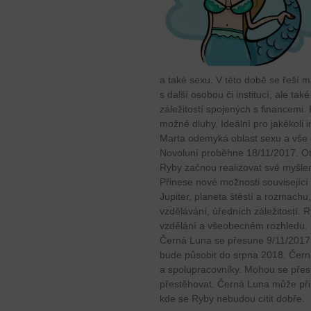
a také sexu. V této době se řeší ma
s další osobou či institucí, ale ta
záležitostí spojených s financemi. 
možné dluhy. Ideální pro jakékoli i
Marta odemyká oblast sexu a vše c
Novoluní proběhne 18/11/2017. Ote
Ryby začnou realizovat své myšlen
Přinese nové možnosti související
Jupiter, planeta štěstí a rozmachu,
vzdělávání, úředních záležitostí.
vzdělání a všeobecném rozhledu.
Černá Luna se přesune 9/11/2017 d
bude působit do srpna 2018. Čer
a spolupracovníky. Mohou se přes
přestěhovat. Černá Luna může přin
kde se Ryby nebudou cítit dobře.