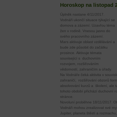
Horoskop na listopad 
Úplněk nastane 4/11/2017.
Vodnáři ukončí situace týkající se
domova a zázemí. Uzavřou téma
žen v rodině. Vnesou jasno do
svého pracovního zázemí.
Mars aktivuje oblast vzdělávání a
bude zde působit do začátku
prosince. Aktivuje témata
související s duchovním
rozvojem, rozšiřováním
vědomostí, zahraničím a úřady.
Na Vodnáře čeká aktivita v souvislo
zahraničí, rozšiřování obzorů for
absolvování kurzů a školení, ale t
tohoto období přichází duchovní r
stránce.
Novoluní proběhne 18/11/2017. Ot
Vodnáři mohou zrealizovat své myš
Jupiter, planeta štěstí a rozmachu,