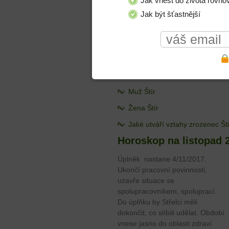
Jak vnést do života rovno
bydlení.
Černá Luna se přesune 9/11/2017 
Jak být šťastnější
bude působit do srpna 2018. Přin
prostředkem nebo omezení pohybu
Problémy se sourozenci, a také s ú
a podepíší v souvislosti s pracovní 
Jak poznáme ŠTÍRA
Muž Štír
Žena Štír
Jaké utváří vztahy zrozenec Št
Horoskop na listopad 2
Úplněk nastane 4/11/2017.
Ukončí pracovní povinnosti,
uzavře situace se
spolupracovníkem, spoluprací.
Do úplňku by Střelci měli
dokončit, co slíbili udělat. Období
vnese jasno do oblasti zdraví