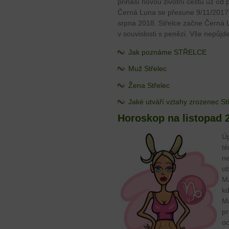
přináší novou životní cestu už od
Černá Luna se přesune 9/11/2017 d
srpna 2018. Střelce začne Černá L
v souvislosti s penězi. Vše nepůjde 
Jak poznáme STŘELCE
Muž Střelec
Žena Střelec
Jaké utváří vztahy zrozenec St
Horoskop na listopad 
Úp
té
ne
ob
Ma
kd
Ma
pr
oc