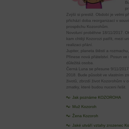
Bu
pr
Zvýší si prestiž. Období je velmi 
přichází doba reorganizací v souvis
prospěchu Kozorohům.
Novoluní proběhne 18/11/2017. Ote
kam chtějí Kozorozi patřit, mezi ur
realizaci přání.
Jupiter, planeta štěstí a rozmachu,
Přinese nová přátelství. Posun ve
důležitá osoba.
Černá Luna se přesune 9/11/2017
2018. Bude působit ve vlastním zn
životů, zbrzdí život Kozorohům v o
zmatky, které budou nuceni řešit.
Jak poznáme KOZOROHA
Muž Kozoroh
Žena Kozoroh
Jaké utváří vztahy zrozenec K