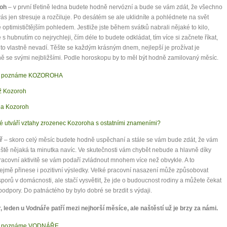
oh
– v první třetině ledna budete hodně nervózní a bude se vám zdát, že všechno
ás jen stresuje a rozčiluje. Po desátém se ale uklidníte a pohlédnete na svět
 optimističtějším pohledem. Jestliže jste během svátků nabrali nějaké to kilo,
 s hubnutím co nejrychleji, čím déle to budete odkládat, tím více si začnete říkat,
to vlastně nevadí. Těšte se každým krásným dnem, nejlepší je prožívat je
ě se svými nejbližšími. Podle horoskopu by to měl být hodně zamilovaný měsíc.
k poznáme KOZOROHA
 Kozoroh
a Kozoroh
é utváří vztahy zrozenec Kozoroha s ostatními znameními?
ř
– skoro celý měsíc budete hodně uspěchaní a stále se vám bude zdát, že vám
eště nějaká ta minutka navíc. Ve skutečnosti vám chybět nebude a hlavně díky
racovní aktivitě se vám podaří zvládnout mnohem více než obvykle. A to
jmě přinese i pozitivní výsledky. Velké pracovní nasazení může způsobovat
sporů v domácnosti, ale stačí vysvětlit, že jde o budoucnost rodiny a můžete čekat
odpory. Do patnáctého by bylo dobré se brzdit s výdaji.
, leden u Vodnáře patří mezi nejhorší měsíce, ale naštěstí už je brzy za námi.
k poznáme VODNÁŘE