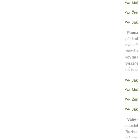
Muž
Žen
Jak
Pann
pár kro
dvou tř
Nemá sm
kdy se 
výrazně
můžete 
Ja
Mu
Že
Jak
Váhy
–
nabídek
Rozhodo
měsíce 