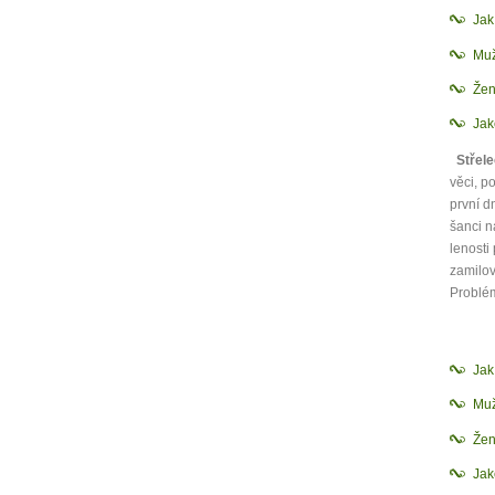
Jak
Muž
Žen
Jak
Střel
věci, p
první d
šanci n
lenosti
zamilov
Problém
Ja
Muž
Žen
Jak