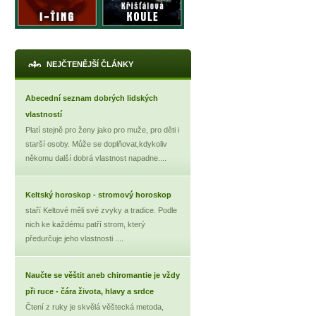
NEJČTENĚJŠÍ ČLÁNKY
Abecední seznam dobrých lidských
vlastností
Platí stejně pro ženy jako pro muže, pro děti i
starší osoby. Může se doplňovat,kdykoliv
někomu další dobrá vlastnost napadne....
X
Keltský horoskop - stromový horoskop
staří Keltové měli své zvyky a tradice. Podle
nich ke každému patří strom, který
předurčuje jeho vlastnosti ....
Naučte se věštit aneb chiromantie je vždy
při ruce - čára života, hlavy a srdce
Čtení z ruky je skvělá věštecká metoda,