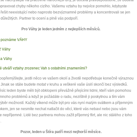
pravovat chyby někoho cizího. Vašemu vztahu by nejvíce pomohlo, kdybyste
i řešit neexistující nebo naprosto bezvýznamné problémy a koncentrovali se jen
 důležitých. Partner to ocení a plně vás podpoří.
Pro Váhy je leden jedním z nejlepších měsíců.
k poznáme VÁHY
ž Váhy
a Váhy
é utváří vztahy zrozenec Vah s ostatními znameními?
popřemýšlejte, jestli něco ve vašem okolí a životě nepotřebuje konečně výraznou
Jinak se stále budete motat v kruhu a veškeré vaše úsilí skončí bez výsledků.
síc leden byste měli být obklopeni převážně přejícími lidmi, kteří vám pomohou
 mnoho problémů a když je požádáte o radu, nezištně ji poskytnou a tím vám
 výběr možností. Každý víkend může být pro vás nyní malým svátkem a příjemným
kem, jen se nesmíte nechat natlačit do věcí, které vás nebaví nebo jsou vám
 nepříjemné. Lidé bez partnera mohou zažít příjemný flirt, ale nic stálého z toho
.
Pozor, leden u Štíra patří mezi nejhorší měsíce.