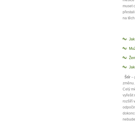
muset o
přestal
na těch
Ja
Mu
Žen
Jak
Štír
– 
změnu. 
Celý mě
vyřešit
rozšíří
odpočin
dokonce
nebude