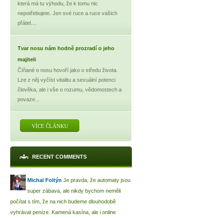
která má tu výhodu, že k tomu nic
nepotřebujete. Jen své ruce a ruce vašich
přátel....
Tvar nosu nám hodně prozradí o jeho
majiteli
Číňané o nosu hovoří jako o středu života.
Lze z něj vyčíst vitalitu a sexuální potenci
člověka, ale i vše o rozumu, vědomostech a
povaze...
VÍCE ČLÁNKU
RECENT COMMENTS
Michal Foltýn
Je pravda, že automaty jsou
super zábava, ale nikdy bychom neměli
počítat s tím, že na nich budeme dlouhodobě
vyhrávat peníze. Kamená kasína, ale i online