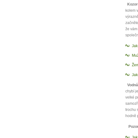
Kozor
kolem v
výrazně
začněte
že vám 
společn
Ja
Muž
Žen
Jak
Vodná
chybí j
velké p
samozře
trochu 
hodně p
Pozor
Ja