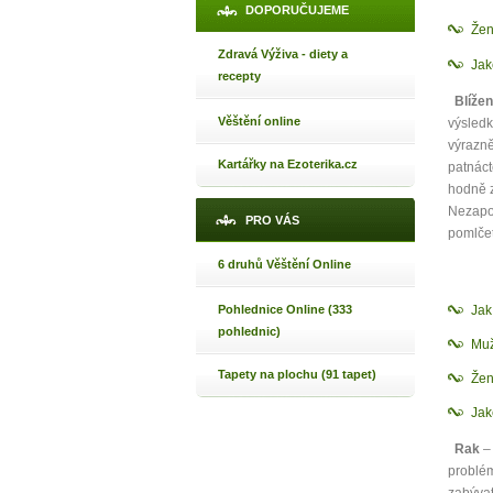
DOPORUČUJEME
Žen
Zdravá Výživa - diety a
Jak
recepty
Blížen
Věštění online
výsledk
výrazně
Kartářky na Ezoterika.cz
patnáct
hodně z
Nezapom
PRO VÁS
pomlčet
6 druhů Věštění Online
1
Ja
Pohlednice Online (333
pohlednic)
p
Muž
Tapety na plochu (91 tapet)
Žen
Jak
Máte poc
Rak
– 
problém