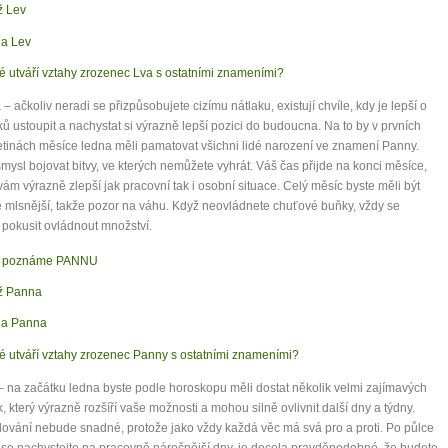
 Lev
a Lev
é utváří vztahy zrozenec Lva s ostatními znameními?
a
– ačkoliv neradi se přizpůsobujete cizímu nátlaku, existují chvíle, kdy je lepší o
ků ustoupit a nachystat si výrazně lepší pozici do budoucna. Na to by v prvních
etinách měsíce ledna měli pamatovat všichni lidé narození ve znamení Panny.
ysl bojovat bitvy, ve kterých nemůžete vyhrát. Váš čas přijde na konci měsíce,
vám výrazně zlepší jak pracovní tak i osobní situace. Celý měsíc byste měli být
 mlsnější, takže pozor na váhu. Když neovládnete chuťové buňky, vždy se
pokusit ovládnout množství.
k poznáme PANNU
ž Panna
na Panna
é utváří vztahy zrozenec Panny s ostatními znameními?
 na začátku ledna byste podle horoskopu měli dostat několik velmi zajímavých
, který výrazně rozšíří vaše možnosti a mohou silně ovlivnit další dny a týdny.
vání nebude snadné, protože jako vždy každá věc má svá pro a proti. Po půlce
se nachystejte na pracovně náročnější dny, je docela pravděpodobné, že budete