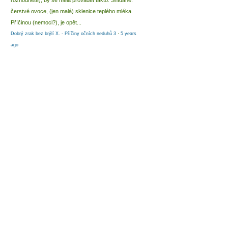
rozhodnete), by se měla provádět takto: Snídaně:
čerstvé ovoce, (jen malá) sklenice teplého mléka.
Příčinou (nemoci?), je opět...
Dobrý zrak bez brýlí X. - Příčiny očních neduhů 3
·
5 years
ago