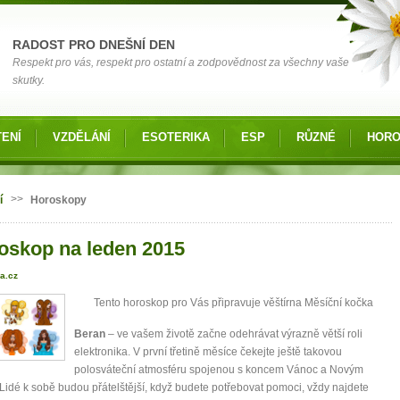
RADOST PRO DNEŠNÍ DEN
Respekt pro vás, respekt pro ostatní a zodpovědnost za všechny vaše
skutky.
ENÍ
VZDĚLÁNÍ
ESOTERIKA
ESP
RŮZNÉ
HOR
 zde
>>
í
Horoskopy
oskop na leden 2015
a.cz
Tento horoskop pro Vás připravuje věštírna Měsíční kočka
Beran
– ve vašem životě začne odehrávat výrazně větší roli
elektronika. V první třetině měsíce čekejte ještě takovou
polosváteční atmosféru spojenou s koncem Vánoc a Novým
Lidé k sobě budou přátelštější, když budete potřebovat pomoci, vždy najdete