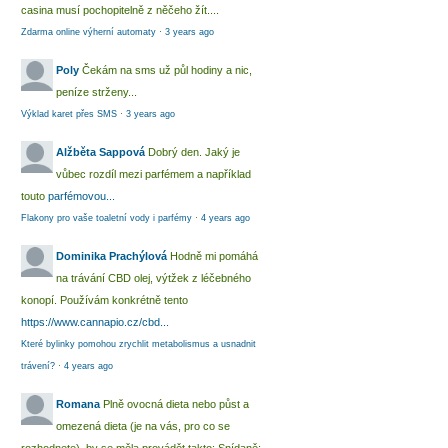
casina musí pochopitelně z něčeho žít....
Zdarma online výherní automaty
·
3 years ago
Poly
Čekám na sms už půl hodiny a nic,
peníze strženy...
Výklad karet přes SMS
·
3 years ago
Alžběta Sappová
Dobrý den. Jaký je
vůbec rozdíl mezi parfémem a například
touto
parfémovou...
Flakony pro vaše toaletní vody i parfémy
·
4 years ago
Dominika Prachýlová
Hodně mi pomáhá
na trávání CBD olej, výtžek z léčebného
konopí. Používám konkrétně tento
https://www.cannapio.cz/cbd...
Které bylinky pomohou zrychlit metabolismus a usnadnit
trávení?
·
4 years ago
Romana
Plně ovocná dieta nebo půst a
omezená dieta (je na vás, pro co se