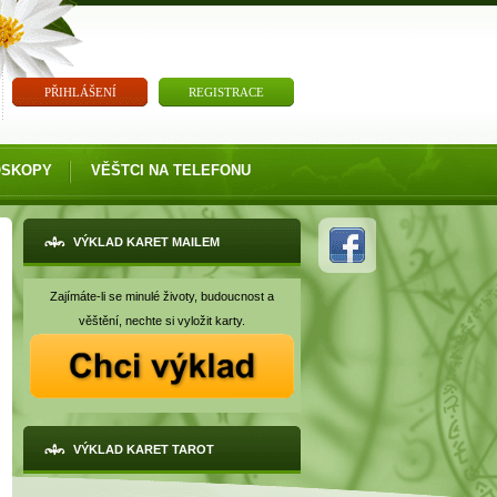
PŘIHLÁŠENÍ
REGISTRACE
OSKOPY
VĚŠTCI NA TELEFONU
VÝKLAD KARET MAILEM
Zajímáte-li se minulé životy, budoucnost a
věštění, nechte si vyložit karty.
VÝKLAD KARET TAROT