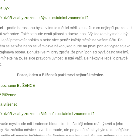
a Býk
é utváří vztahy zrozenec Býka s ostatními znameními?
ci
– podle horoskopu byste v tomto měsíci měli se snažit o co nejlepší prezentaci
ů své práce. Také se bude cenit pilnost a dochvilnost. Výsledkem by mohla být
 lepší pracovní nabídka a nebo více peněz každý měsíc na vašem účtu. Po
ém se setkáte nebo se vám ozve někdo, kdo bude na první pohled vypadat jako
ajímavá osoba. Bohužel velmi brzy zjistíte, že první pohled bývá často falešný.
ínejte na to, že sice pravdomluvnosti si lidé váží, ale někdy je lepší o pravdě
.
Pozor, leden u Blíženců patří mezi nejhorší měsíce.
0 tipů pro zdravý a
k poznáme BLÍŽENCE
lnohodnotný život
 Blíženec
a Blíženec
... všechny tipy zdarma.
é utváří vztahy zrozenec Blíženců s ostatními znameními?
it, že jste unaveni hned jak ráno vstanete?
vaše mysl bude mít tendence bloudit trochu častěji mimo reálný svět a jeho
y. Na začátku měsíce to vadit nebude, ale po patnáctém by bylo rozumnější se
Nemusí to tak být - ZJISTĚTE ZDARMA!