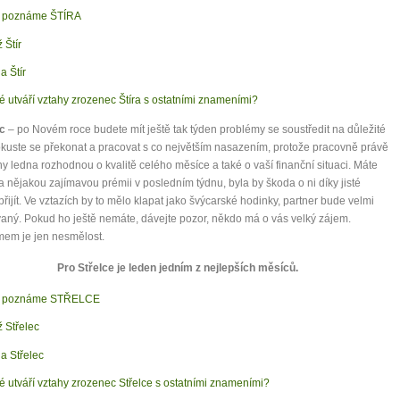
 poznáme ŠTÍRA
 Štír
a Štír
é utváří vztahy zrozenec Štíra s ostatními znameními?
ec
– po Novém roce budete mít ještě tak týden problémy se soustředit na důležité
okuste se překonat a pracovat s co největším nasazením, protože pracovně právě
ny ledna rozhodnou o kvalitě celého měsíce a také o vaší finanční situaci. Máte
a nějakou zajímavou prémii v posledním týdnu, byla by škoda o ni díky jisté
 přijít. Ve vztazích by to mělo klapat jako švýcarské hodinky, partner bude velmi
aný. Pokud ho ještě nemáte, dávejte pozor, někdo má o vás velký zájem.
em je jen nesmělost.
Pro Střelce je leden jedním z nejlepších měsíců.
k poznáme STŘELCE
 Střelec
a Střelec
é utváří vztahy zrozenec Střelce s ostatními znameními?