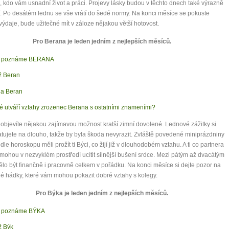
 kdo vám usnadní život a práci. Projevy lásky budou v těchto dnech také výrazně
í. Po desátém lednu se vše vrátí do šedé normy. Na konci měsíce se pokuste
výdaje, bude užitečné mít v záloze nějakou větší hotovost.
Pro Berana je leden jedním z nejlepších měsíců.
k poznáme BERANA
 Beran
a Beran
é utváří vztahy zrozenec Berana s ostatními znameními?
objevíte nějakou zajímavou možnost kratší zimní dovolené. Lednové zážitky si
ujete na dlouho, takže by byla škoda nevyrazit. Zvláště povedené miniprázdniny
odle horoskopu měli prožít ti Býci, co žijí již v dlouhodobém vztahu. A ti co partnera
mohou v nezvyklém prostředí ucítit silnější bušení srdce. Mezi pátým až dvacátým
ělo být finančně i pracovně celkem v pořádku. Na konci měsíce si dejte pozor na
é hádky, které vám mohou pokazit dobré vztahy s kolegy.
Pro Býka je leden jedním z nejlepších měsíců.
k poznáme BÝKA
 Býk