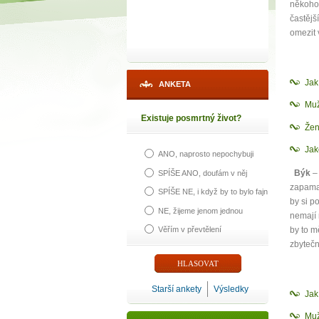
někoho,
častějš
omezit 
Ja
ANKETA
Muž
Existuje posmrtný život?
Žen
Jak
ANO, naprosto nepochybuji
Býk
– 
SPÍŠE ANO, doufám v něj
zapamat
SPÍŠE NE, i když by to bylo fajn
by si p
NE, žijeme jenom jednou
nemají 
by to m
Věřím v převtělení
zbytečn
Starší ankety
Výsledky
Ja
Muž