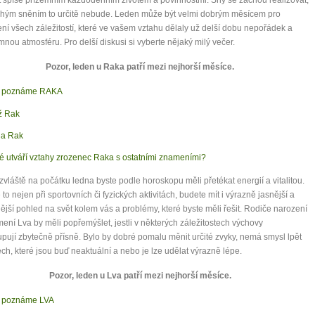
 spíše přízemním každodenním životem a povinnostmi. Sny se začnou realizovat,
uhým sněním to určitě nebude. Leden může být velmi dobrým měsícem pro
mít více energie každý den
ení všech záležitostí, které ve vašem vztahu dělaly už delší dobu nepořádek a
vnést do života rovnováhu
mnou atmosféru. Pro delší diskusi si vyberte nějaký milý večer.
být šťastnější
Pozor, leden u Raka patří mezi nejhorší měsíce.
k poznáme RAKA
ž Rak
Nenávidíme spam stejně jako vy
a Rak
é utváří vztahy zrozenec Raka s ostatními znameními?
zvláště na počátku ledna byste podle horoskopu měli přetékat energií a vitalitou.
 to nejen při sportovních či fyzických aktivitách, budete mít i výrazně jasnější a
jší pohled na svět kolem vás a problémy, které byste měli řešit. Rodiče narození
ení Lva by měli popřemýšlet, jestli v některých záležitostech výchovy
pují zbytečně přísně. Bylo by dobré pomalu měnit určité zvyky, nemá smysl lpět
ch, které jsou buď neaktuální a nebo je lze udělat výrazně lépe.
Pozor, leden u Lva patří mezi nejhorší měsíce.
 poznáme LVA