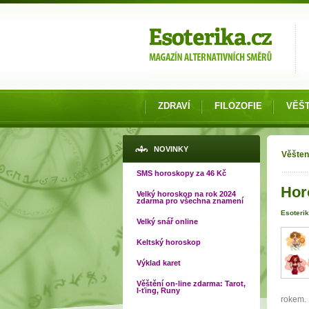
Možnosti výběru
ZDRAVÍ
FILOZOFIE
VĚŠT
Jste
NOVINKY
Věšten
SMS horoskopy za 46 Kč
Hor
Velký horoskop na rok 2024
zdarma pro všechna znamení
Esoterik
Velký snář online
Keltský horoskop
Výklad karet
Věštění on-line zdarma: Tarot,
I-ťing, Runy
rokem. 