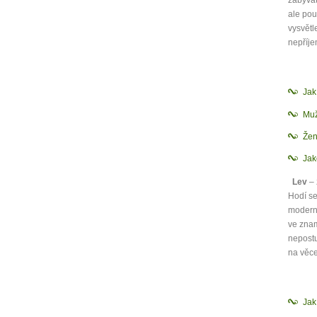
zabývat
ale po
Jak 
vysvětl
Jak 
nepříje
Jak 
Ja
Mu
Žen
Jak
Lev
– 
Hodí se
moderně
ve znam
nepostu
na věce
Jak