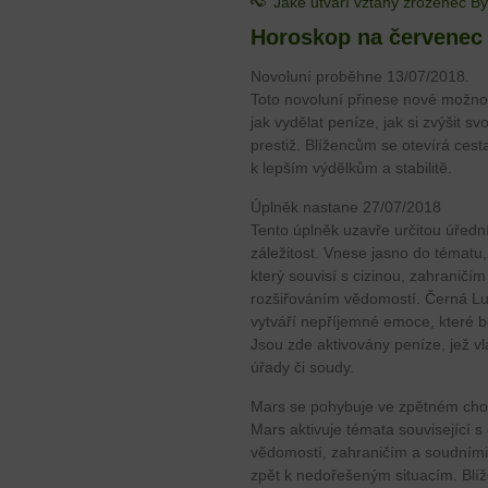
Jaké utváří vztahy zrozenec B
Horoskop na červenec 
Novoluní proběhne 13/07/2018.
Toto novoluní přinese nové možnos
jak vydělat peníze, jak si zvýšit sv
prestiž. Blížencům se otevírá cest
k lepším výdělkům a stabilitě.
Úplněk nastane 27/07/2018
Tento úplněk uzavře určitou úředn
záležitost. Vnese jasno do tématu,
který souvisí s cizinou, zahraničím
rozšiřováním vědomostí. Černá L
vytváří nepříjemné emoce, které bo
Jsou zde aktivovány peníze, jež v
úřady či soudy.
Mars se pohybuje ve zpětném cho
Mars aktivuje témata související 
vědomostí, zahraničím a soudními z
zpět k nedořešeným situacím. Blíž