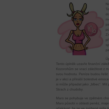
No
To
do
m
pa
po
Zm
př
sp
pa
Úp
Tento úplněk uzavře finanční zálež
Kozorohům se vrací záležitost z mi
svou hodnotu. Peníze budou řešit 
je v akci a přináší bolestivé emo
si může připadat jako „blbec“. Mít
Strach z chudoby.
Mars se pohybuje ve zpětném cho
Mars působí v oblasti peněz, maj
očekávat, že se ve zvýšené míře 