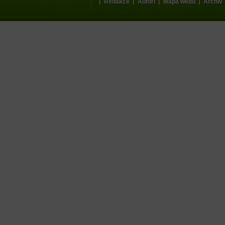
|
|
|
|
Redakce
Autoři
Mapa webu
Archív