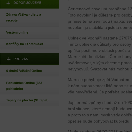
DOPORUČUJEME
Červencové novoluní proběhne 1
Toto novoluní je důležité pro os
Zdravá Výživa - diety a
recepty
přinese téma žen rodu (matka, ses
novoluní je stabilita a jistota dom
Věštění online
Úplněk ve Vodnáři nastane 27/07
Tento úplněk je důležitý pro osob
Kartářky na Ezoterika.cz
úplňku pocítíme v oblasti peněz a
Mars zpět do blízkosti Černé Luny a
PRO VÁS
uvědomovat, s kým chceme pracova
nevyhovují. Svazovat nás mohou p
6 druhů Věštění Online
Mars se pohybuje zpět Vodnářem. 
Pohlednice Online (333
k nám budou vracet lidé nebo situ
pohlednic)
vše nevyřešené. Je potřeba udělat 
Tapety na plochu (91 tapet)
Jupiter má zpětný chod až do 10/0
bral situace, které nemají budoucn
a proto to s námi myslí vždy dobř
opět se bude pohybovat kupředu. Te
Merkur nabere 26/07/2018 zpětný 