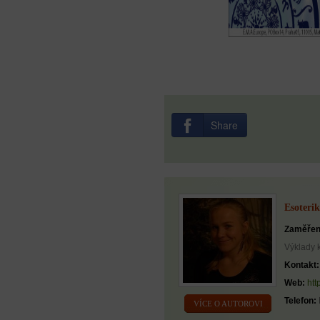
Share
Esoterik
Zaměřen
Výklady 
Kontakt:
Web:
htt
Telefon:
VÍCE O AUTOROVI