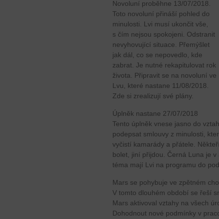
Novoluní proběhne 13/07/2018.
Toto novoluní přináší pohled do
minulosti. Lvi musí ukončit vše,
s čím nejsou spokojeni. Odstranit
nevyhovující situace. Přemýšlet
jak dál, co se nepovedlo, kde
zabrat. Je nutné rekapitulovat rok
života. Připravit se na novoluní ve
Lvu, které nastane 11/08/2018.
Zde si zrealizují své plány.
Úplněk nastane 27/07/2018
Tento úplněk vnese jasno do vztah
podepsat smlouvy z minulosti, které
vyčistí kamarády a přátele. Někteř
bolet, jiní přijdou. Černá Luna je 
téma mají Lvi na programu do po
Mars se pohybuje ve zpětném cho
V tomto dlouhém období se řeší s
Mars aktivoval vztahy na všech úro
Dohodnout nové podmínky v pracov