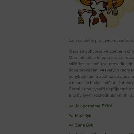
kam se chtějí pracovně nasměrova
Mars se pohybuje ve zpětném cho
Mars působí v tématu práce, pracovn
ctižádost a snahu se prosadit nejen 
doba provádění veškerých reorgani
pohybuje tam a zpět až do podzimu
v minulosti hodlali udělat. Dořešit
Černá Luna vytváří nepříjemné emoc
a tu by svým rozhodnutím mohli ztr
Jak poznáme BÝKA
Muž Býk
Žena Býk