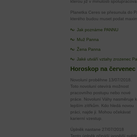
kterou již v minulosti spolupracoval
Planetka Ceres se přesunula do 
kterého budou muset podat maximá
Jak poznáme PANNU
Muž Panna
Žena Panna
Jaké utváří vztahy zrozenec P
Horoskop na červenec
Novoluní proběhne 13/07/2018.
Toto novoluní otevírá možnost
pracovního postupu nebo nové
práce. Novoluní Váhy nasměruje k
lepším zítřkům. Kdo hledá novou
práci, najde ji. Mohou očekávat
karierní vzestup.
Úplněk nastane 27/07/2018
Tento úplněk přináší jasnější světl