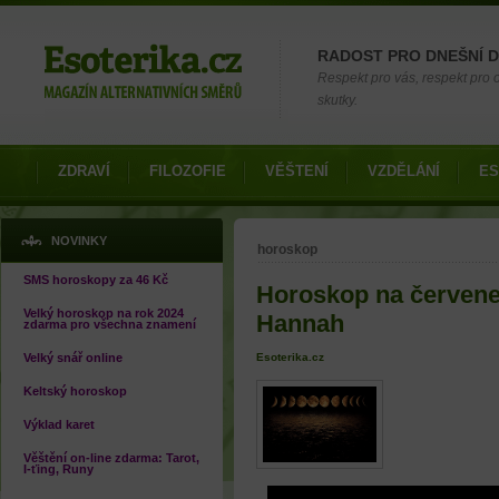
Možnosti výběru
RADOST PRO DNEŠNÍ 
Respekt pro vás, respekt pro
skutky.
ZDRAVÍ
FILOZOFIE
VĚŠTENÍ
VZDĚLÁNÍ
ES
Jste zde
NOVINKY
horoskop
SMS horoskopy za 46 Kč
Horoskop na červene
Velký horoskop na rok 2024
Hannah
zdarma pro všechna znamení
Velký snář online
Esoterika.cz
Keltský horoskop
Výklad karet
Věštění on-line zdarma: Tarot,
I-ťing, Runy