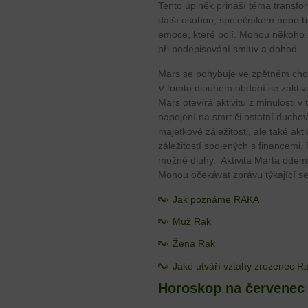
Tento úplněk přináší téma transfo
další osobou, společníkem nebo b
emoce, které bolí. Mohou někoho zt
při podepisování smluv a dohod.
Mars se pohybuje ve zpětném cho
V tomto dlouhém období se zaktivu
Mars otevírá aktivitu z minulosti v
napojení na smrt či ostatní ducho
majetkové záležitosti, ale také ak
záležitostí spojených s financemi. 
možné dluhy. Aktivita Marta odemy
Mohou očekávat zprávu týkající se
Jak poznáme RAKA
Muž Rak
Žena Rak
Jaké utváří vztahy zrozenec R
Horoskop na červenec 