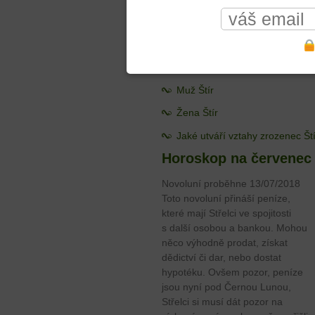
stability, situace související s by
pozitivního pro zdraví. Vrací se ji
čeká v budoucnu stěhování, nebo 
Jak poznáme ŠTÍRA
Muž Štír
Žena Štír
Jaké utváří vztahy zrozenec Št
Horoskop na červenec 
Novoluní proběhne 13/07/2018
Toto novoluní přináší peníze,
které mají Střelci ve spojitosti
s další osobou a bankou. Mohou
něco výhodně prodat, získat
dědictví či dar, nebo dostat
hypotéku. Ovšem pozor, peníze
jsou nyní pod Černou Lunou,
Střelci si musí dát pozor na