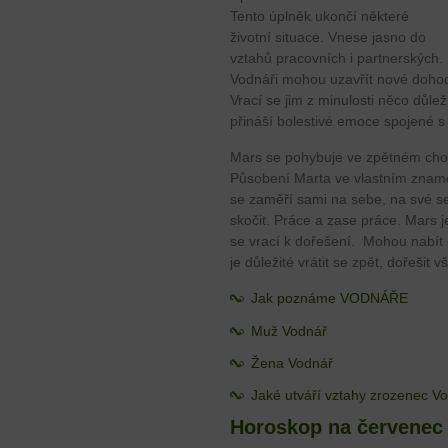
Tento úplněk ukončí některé
životní situace. Vnese jasno do
vztahů pracovních i partnerských.
Vodnáři mohou uzavřít nové dohod
Vrací se jim z minulosti něco důle
přináší bolestivé emoce spojené s 
Mars se pohybuje ve zpětném cho
Působení Marta ve vlastním zname
se zaměří sami na sebe, na své s
skočit. Práce a zase práce. Mars
se vrací k dořešení. Mohou nabít
je důležité vrátit se zpět, dořešit
Jak poznáme VODNÁŘE
Muž Vodnář
Žena Vodnář
Jaké utváří vztahy zrozenec V
Horoskop na červenec