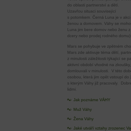
do oblasti partnerství a dětí.
Uzavřou situaci související
s potomkem. Černá Luna je v akci 
ženou a domovem. Váhy se mohou 
Luna jim bere domov nebo ženu z 
dcery nebo prodej rodného domu), 
Mars se pohybuje ve zpětném cho
Mars zde aktivuje téma dětí, partn
z minulosti záležitosti týkající se
aktivní období vhodné na zkoušky, 
domlouvali v minulosti. V této do
osobou, která jim opět vstoupí do 
s kterým Váhy již pracovaly. Dob
lidmi.
Jak poznáme VÁHY
Muž Váhy
Žena Váhy
Jaké utváří vztahy zrozenec V