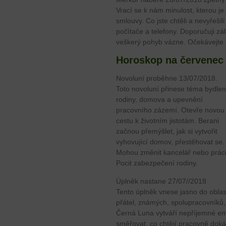
Vrací se k nám minulost, kterou je
smlouvy. Co jste chtěli a nevyřešil
počítače a telefony. Doporučuji z
veškerý pohyb vázne. Očekávejte 
Horoskop na červenec
Novoluní proběhne 13/07/2018.
Toto novoluní přinese téma bydlen
rodiny, domova a upevnění
pracovního zázemí. Otevře novou
cestu k životním jistotám. Berani
začnou přemýšlet, jak si vytvořit
vyhovující domov, přestěhovat se.
Mohou změnit kancelář nebo práci
Pocit zabezpečení rodiny.
Úplněk nastane 27/07//2018
Tento úplněk vnese jasno do oblas
přátel, známých, spolupracovníků,
Černá Luna vytváří nepříjemné emo
směřovat, co chtějí pracovně dokáza