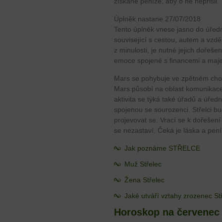
získané peníze, aby o ně nepřišli.
Úplněk nastane 27/07/2018
Tento úplněk vnese jasno do úřední
související s cestou, autem a vzd
z minulosti, je nutné jejich dořeše
emoce spojené s financemi a maj
Mars se pohybuje ve zpětném cho
Mars působí na oblast komunikace
aktivita se týká také úřadů a úřed
spojenou se sourozenci. Střelci b
projevovat se. Vrací se k dořešení
se nezastaví. Čeká je láska a pení
Jak poznáme STŘELCE
Muž Střelec
Žena Střelec
Jaké utváří vztahy zrozenec St
Horoskop na červenec