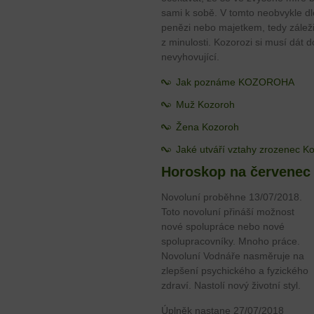
sami k sobě. V tomto neobvykle 
penězi nebo majetkem, tedy záleži
z minulosti. Kozorozi si musí dát 
nevyhovující.
Jak poznáme KOZOROHA
Muž Kozoroh
Žena Kozoroh
Jaké utváří vztahy zrozenec K
Horoskop na červenec
Novoluní proběhne 13/07/2018.
Toto novoluní přináší možnost
nové spolupráce nebo nové
spolupracovníky. Mnoho práce.
Novoluní Vodnáře nasměruje na
zlepšení psychického a fyzického
zdraví. Nastolí nový životní styl.
Úplněk nastane 27/07/2018