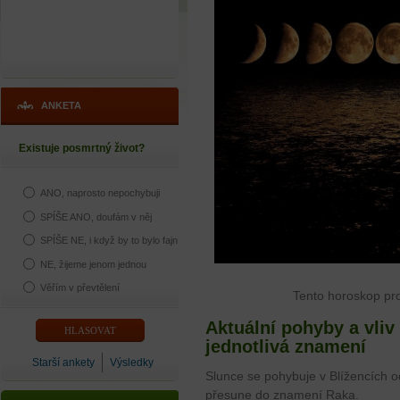
ANKETA
Existuje posmrtný život?
ANO, naprosto nepochybuji
SPÍŠE ANO, doufám v něj
SPÍŠE NE, i když by to bylo fajn
NE, žijeme jenom jednou
Věřím v převtělení
Tento horoskop pr
Aktuální pohyby a vliv
jednotlivá znamení
Starší ankety
Výsledky
Slunce se pohybuje v Blížencích 
přesune do znamení Raka.