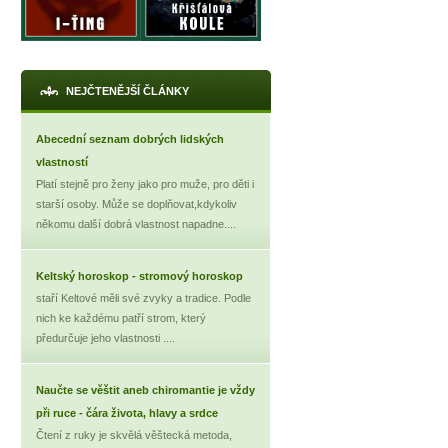
NEJČTENĚJŠÍ ČLÁNKY
Abecední seznam dobrých lidských
vlastností
Platí stejně pro ženy jako pro muže, pro děti i
starší osoby. Může se doplňovat,kdykoliv
někomu další dobrá vlastnost napadne....
X
Keltský horoskop - stromový horoskop
staří Keltové měli své zvyky a tradice. Podle
nich ke každému patří strom, který
předurčuje jeho vlastnosti ....
Naučte se věštit aneb chiromantie je vždy
při ruce - čára života, hlavy a srdce
Čtení z ruky je skvělá věštecká metoda,