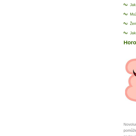
Ja
Muž
Žen
Jak
Horo
Novolun
pomůže 