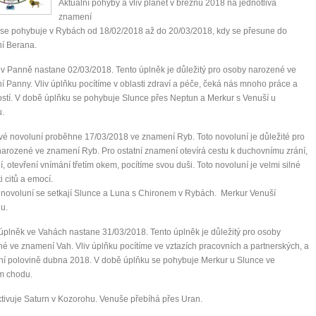
Aktuální pohyby a vliv planet v březnu 2018 na jednotlivá
znamení
se pohybuje v Rybách od 18/02/2018 až do 20/03/2018, kdy se přesune do
í Berana.
v Panně nastane 02/03/2018. Tento úplněk je důležitý pro osoby narozené ve
 Panny. Vliv úplňku pocítíme v oblasti zdraví a péče, čeká nás mnoho práce a
stí. V době úplňku se pohybuje Slunce přes Neptun a Merkur s Venuší u
u.
é novoluní proběhne 17/03/2018 ve znamení Ryb. Toto novoluní je důležité pro
arozené ve znamení Ryb. Pro ostatní znamení otevírá cestu k duchovnímu zrání,
í, otevření vnímání třetím okem, pocítíme svou duši. Toto novoluní je velmi silné
i citů a emocí.
novoluní se setkají Slunce a Luna s Chironem v Rybách. Merkur Venuší
u.
plněk ve Vahách nastane 31/03/2018. Tento úplněk je důležitý pro osoby
é ve znamení Vah. Vliv úplňku pocítíme ve vztazích pracovních a partnerských, a
vní polovině dubna 2018. V době úplňku se pohybuje Merkur u Slunce ve
m chodu.
tivuje Saturn v Kozorohu. Venuše přebíhá přes Uran.