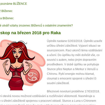
k poznáme BLÍŽENCE
 Blíženec
a Blíženec
é utváří vztahy zrozenec Blíženců s ostatními znameními?
skop na březen 2018 pro Raka
Úplněk nastane 02/03/2018. Úplněk uzavře
určitou úřední záležitost. Vyjasní situaci se
sourozencem. Raci ukončí téma vzdělávání
a učení. Do úplňku by měli dořešit vše, co
souvisí s autem, nebo jiným dopravním
prostředkem. V době úplňku se pohybuje
Slunce přes Neptun a Merkur s Venuší u
Chironu. Rybí energie mohou klamat,
cloumat s emocemi spojené s úřední či
soudní záležitostí.
Březnové novoluní proběhne 17/03/2018.
í otevírá novou možnost vzdělávání a rozšiřování vědomostí. Nasměruje a
s úřední záležitostí spojenou s pracovní oblastí. Slunce a Luna s Chironem