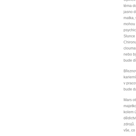
téma d
jasno d
matka, 
mohou ř
psychic
Slunce 
Chironu
cloumat
nebo bý
bude d
Březnov
kariern
v praco
bude da
Mars ot
majetkov
kolem ú
dědictv
zdrojů.
vše, co 