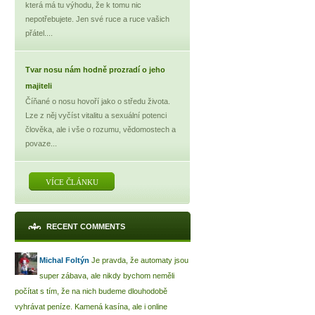
která má tu výhodu, že k tomu nic
nepotřebujete. Jen své ruce a ruce vašich
přátel....
Tvar nosu nám hodně prozradí o jeho
majiteli
Číňané o nosu hovoří jako o středu života.
Lze z něj vyčíst vitalitu a sexuální potenci
člověka, ale i vše o rozumu, vědomostech a
povaze...
VÍCE ČLÁNKU
RECENT COMMENTS
Michal Foltýn
Je pravda, že automaty jsou
super zábava, ale nikdy bychom neměli
počítat s tím, že na nich budeme dlouhodobě
vyhrávat peníze. Kamená kasína, ale i online