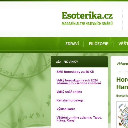
Možnosti výběru
ZDRAVÍ
FILOZOFIE
VĚŠT
Jste
NOVINKY
Věšten
SMS horoskopy za 46 Kč
Hor
Velký horoskop na rok 2024
zdarma pro všechna znamení
Han
Velký snář online
Esoterik
Keltský horoskop
Výklad karet
Věštění on-line zdarma: Tarot,
I-ťing, Runy