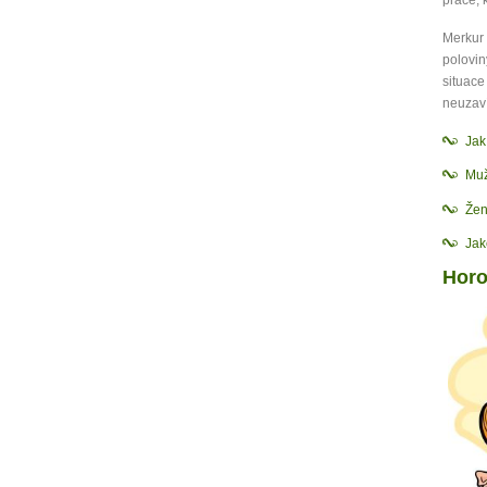
práce, 
Merkur
polovin
situace
neuzaví
Ja
Muž
Žen
Jak
Horo