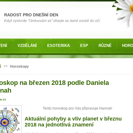
RADOST PRO DNEŠNÍ DEN
Když vyslovíte "Omlouvám se" dívejte se dané osobě do očí.
ENÍ
VZDĚLÁNÍ
ESOTERIKA
ESP
RŮZNÉ
HOR
 zde
>>
í
Horoskopy
oskop na březen 2018 podle Daniela
nah
a.cz
Tento horoskop pro Vás připravuje Hannah
Aktuální pohyby a vliv planet v březnu
2018 na jednotlivá znamení