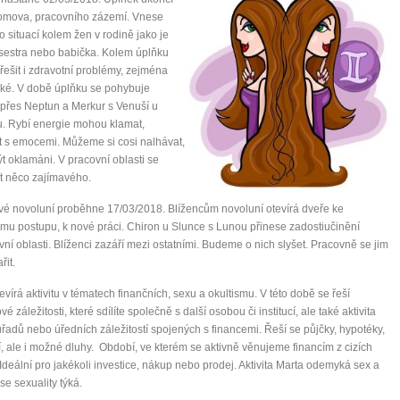
omova, pracovního zázemí. Vnese
o situací kolem žen v rodině jako je
sestra nebo babička. Kolem úplňku
ešit i zdravotní problémy, zejména
ké. V době úplňku se pohybuje
přes Neptun a Merkur s Venuší u
. Rybí energie mohou klamat,
 s emocemi. Můžeme si cosi nalhávat,
t oklamáni. V pracovní oblasti se
ít něco zajímavého.
é novoluní proběhne 17/03/2018. Blížencům novoluní otevírá dveře ke
ímu postupu, k nové práci. Chiron u Slunce s Lunou přinese zadostiučinění
vní oblasti. Blíženci zazáří mezi ostatními. Budeme o nich slyšet. Pracovně se jim
řit.
evírá aktivitu v tématech finančních, sexu a okultismu. V této době se řeší
é záležitosti, které sdílíte společně s další osobou či institucí, ale také aktivita
řadů nebo úředních záležitostí spojených s financemi. Řeší se půjčky, hypotéky,
í, ale i možné dluhy. Období, ve kterém se aktivně věnujeme financím z cizích
 Ideální pro jakékoli investice, nákup nebo prodej. Aktivita Marta odemyká sex a
se sexuality týká.