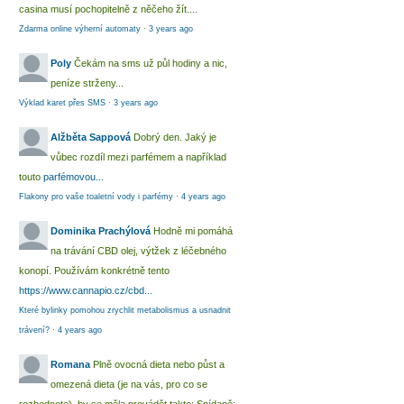
casina musí pochopitelně z něčeho žít....
Zdarma online výherní automaty
·
3 years ago
Poly
Čekám na sms už půl hodiny a nic,
peníze strženy...
Výklad karet přes SMS
·
3 years ago
Alžběta Sappová
Dobrý den. Jaký je
vůbec rozdíl mezi parfémem a například
touto
parfémovou...
Flakony pro vaše toaletní vody i parfémy
·
4 years ago
Dominika Prachýlová
Hodně mi pomáhá
na trávání CBD olej, výtžek z léčebného
konopí. Používám konkrétně tento
https://www.cannapio.cz/cbd...
Které bylinky pomohou zrychlit metabolismus a usnadnit
trávení?
·
4 years ago
Romana
Plně ovocná dieta nebo půst a
omezená dieta (je na vás, pro co se