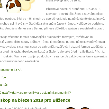
lhaní. Nevyplatilo by se to.
Březnové novoluní proběhne 17/03/2018.
Novoluní otevírá příležitost k seznámení se
itou osobou. Býci by měli chodit do společnosti, kde na ně čeká někdo zajímavý.
 mohou splnit své sny. Stačí dát svým snům časový rámec. Nejlépe do podzimu,
ku. Venuše s Merkurem v Beranu přinese důležitou zprávu v souvislosti s prací.
tivuje všechna témata související s duchovním rozvojem, rozšiřováním
tí, zahraničím, soudy a úřady. Těmto tématům se budete několik týdnů věnovat.
a v souvislosti s cizinou, cesty do zahraničí, rozšiřování obzorů formou vzdělávání,
na přednáškách, absolvování kurzů a školení, ale také úřední záležitosti. Přichází
í rozkvět. Touha se rozvíjet po duchovní stránce. Je zaktivovaná forma spojená s
 náboženstvím nebo ezoterikou.
k poznáme BÝKA
 Býk
a Býk
é utváří vztahy zrozenec Býka s ostatními znameními?
skop na březen 2018 pro Blížence
 nastane 02/03/2018. Úplněk ukončí