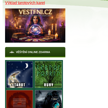
Výklad tarotových karet
VĚŠTĚNÍ ONLINE ZDARMA