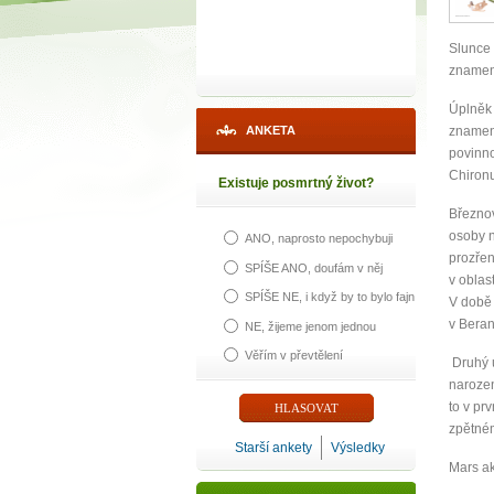
Slunce 
znamen
Úplněk 
ANKETA
znamení
povinno
Chiron
Existuje posmrtný život?
Březnov
osoby n
ANO, naprosto nepochybuji
prozřen
SPÍŠE ANO, doufám v něj
v oblast
SPÍŠE NE, i když by to bylo fajn
V době 
v Beran
NE, žijeme jenom jednou
Věřím v převtělení
Druhý ú
narozen
to v pr
zpětné
Starší ankety
Výsledky
Mars ak