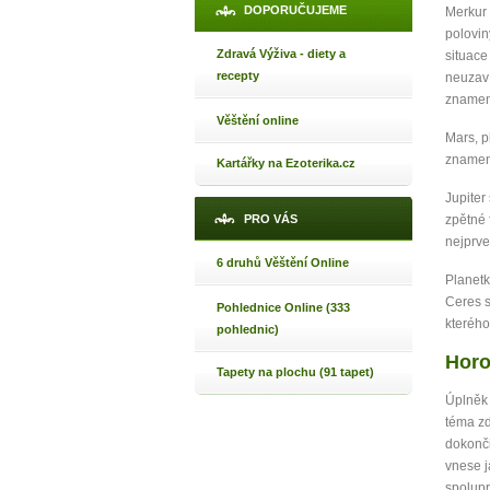
DOPORUČUJEME
Merkur
polovin
Zdravá Výživa - diety a
situace
recepty
neuzaví
znamení
Věštění online
Mars, p
znamení
Kartářky na Ezoterika.cz
Jupiter
PRO VÁS
zpětné 
nejprve
6 druhů Věštění Online
1
Planetk
Ceres 
Pohlednice Online (333
kterého
pohlednic)
p
Horo
Tapety na plochu (91 tapet)
Úplněk
téma zd
dokonči
Máte poc
vnese j
spolupr