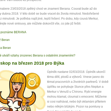
které Vám budou ku prospěchu.
 nabere 23/03/2018 zpětný chod ve znamení Berana. Couvat bude až do
y dubna 2018. V této době se bude vracet do života minulost. Nedořešené
 z minulosti. Je potřeba najít jiné, lepší řešení. Po dobu, kdy couvá Merkur,
rejte nové smlouvy, ale můžete dokončit vše, co jste již řešili.
k poznáme BERANA
 Beran
a Beran
é utváří vztahy zrozenec Berana s ostatními znameními?
skop na březen 2018 pro Býka
Úplněk nastane 02/03/2018. Úplněk ukončí
téma dětí, plodů a výtvorů. Vnese jasno do
témat pracovních a životních partnerů. V době
úplňku se pohybuje Slunce přes Neptun a
Merkur s Venuší u Chironu. Rybí energie
mohou klamat, cloumat s emocemi. Můžeme
si cosi nalhávat, nebo být oklamáni přítelem
nebo někým blízkým. Pozor na pomluvy a