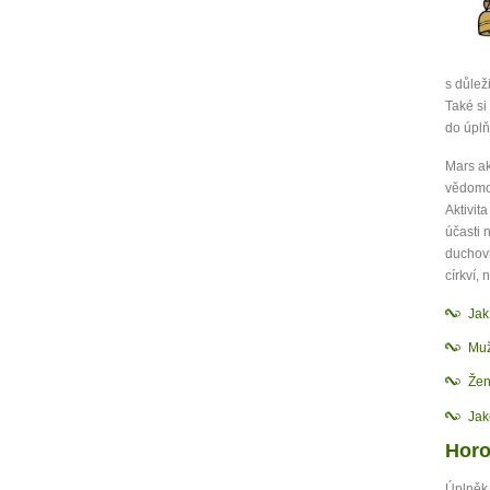
s důlež
Také si
do úplň
Mars ak
vědomos
Aktivit
účasti 
duchovn
církví,
Ja
Muž
Žen
Jak
Horo
Úplněk