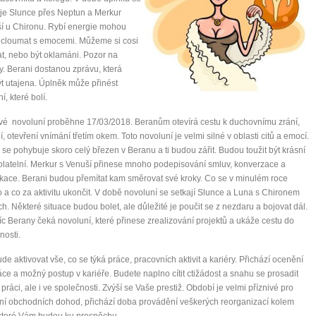
je Slunce přes Neptun a Merkur
mít více energie každý den
í u Chironu. Rybí energie mohou
 cloumat s emocemi. Můžeme si cosi
vnést do života rovnováhu
t, nebo být oklamáni. Pozor na
být šťastnější
. Berani dostanou zprávu, která
t utajena. Úplněk může přinést
í, které bolí.
é novoluní proběhne 17/03/2018. Beranům otevírá cestu k duchovnímu zrání,
Nenávidíme spam stejně jako vy
í, otevření vnímání třetím okem. Toto novoluní je velmi silné v oblasti citů a emocí.
se pohybuje skoro celý březen v Beranu a ti budou zářit. Budou toužit být krásní
latelní. Merkur s Venuší přinese mnoho podepisování smluv, konverzace a
ace. Berani budou přemítat kam směrovat své kroky. Co se v minulém roce
 a co za aktivitu ukončit. V době novoluní se setkají Slunce a Luna s Chironem
h. Některé situace budou bolet, ale důležité je poučit se z nezdaru a bojovat dál.
c Berany čeká novoluní, které přinese zrealizování projektů a ukáže cestu do
osti.
de aktivovat vše, co se týká práce, pracovních aktivit a kariéry. Přichází ocenění
áce a možný postup v kariéře. Budete naplno cítit ctižádost a snahu se prosadit
 práci, ale i ve společnosti. Zvýší se Vaše prestiž. Období je velmi příznivé pro
ní obchodních dohod, přichází doba provádění veškerých reorganizací kolem