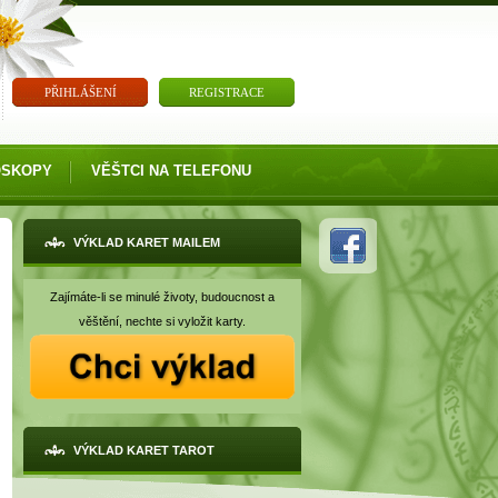
PŘIHLÁŠENÍ
REGISTRACE
OSKOPY
VĚŠTCI NA TELEFONU
VÝKLAD KARET MAILEM
Zajímáte-li se minulé životy, budoucnost a
věštění, nechte si vyložit karty.
VÝKLAD KARET TAROT