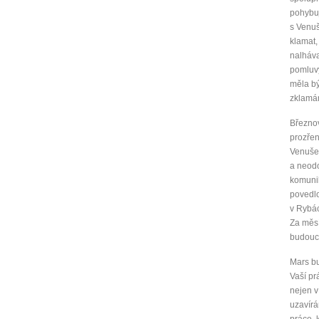
pohybu
Jak 
s Venuš
klamat,
Jak 
nalháva
Jak 
pomluvy
měla bý
zklamán
Březnov
prozřen
Venuše 
a neodo
komunik
povedlo
v Rybác
Za měsí
budoucn
Mars bu
Vaší pr
nejen v
uzavírá