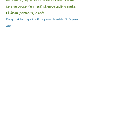
rozhodnete), by se měla provádět takto: Snídaně:
čerstvé ovoce, (jen malá) sklenice teplého mléka.
Příčinou (nemoci?), je opět...
Dobrý zrak bez brýlí X. - Příčiny očních neduhů 3
·
5 years
ago