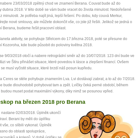
 nabere 23/03/2018 zpětný chod ve znamení Berana. Couvat bude až do
y dubna 2018. V této době se vám bude vracet do života minulost. Nedořešené
 z minulosti. Je potřeba najít jiná, lepší řešení. Po dobu, kdy couvá Merkur,
rejte nové smlouvy, ale můžete dokončit vše, co jste již řešili. Jelikož se jedná o
 Berana, budeme řešit pracovní oblast.
laneta aktivity, se pohybuje Střelcem do 17.března 2018, poté se přesune do
 Kozoroha, kde bude působit do poloviny května 2018.
 se 9/03/2018 otočí a nabere retrográdní směr až do 10/07/2018. 123 dní bude ve
fázi ve Štíru přinášet situace, které povedou k lásce a zlepšení financí. Ovšem
 se musí vyčistit situace, které brzdí náš posun kupředu.
0 tipů pro zdravý a
a Ceres se stéle pohybuje znamením Lva. Lvi dostávají zabrat, a to až do 7/2018.
se bude dlouhodobě pohybovat tam a zpět. Lvíčky čeká perné období, během
 budou muset podat maximální výkony, díky nimž se posunou vpřed.
lnohodnotný život
skop na březen 2018 pro Berana
... všechny tipy zdarma.
 nastane 02/03/2018. Úplněk ukončí
raví. Berani by měli do úplňku
t vše, co slíbili vykonat. Úplněk
it, že jste unaveni hned jak ráno vstanete?
asno do oblasti spolupráce,
Nemusí to tak být - ZJISTĚTE ZDARMA!
acovníků a kolegů. V době úplňku se