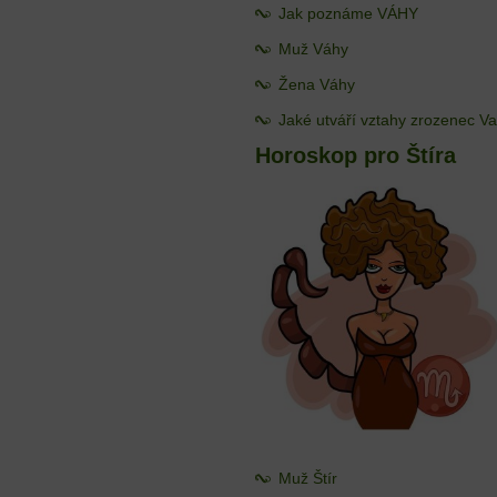
Jak poznáme VÁHY
Muž Váhy
Žena Váhy
Jaké utváří vztahy zrozenec V
Horoskop pro Štíra
Muž Štír