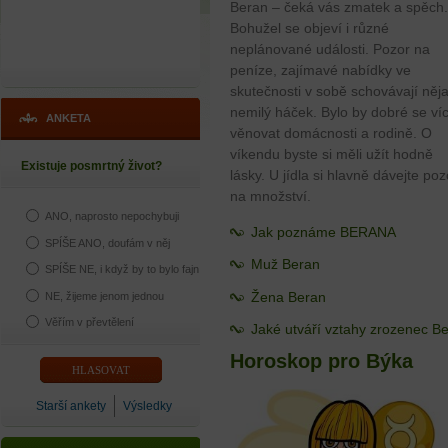
Beran – čeká vás zmatek a spěch.
Bohužel se objeví i různé
neplánované události. Pozor na
peníze, zajímavé nabídky ve
skutečnosti v sobě schovávají něj
nemilý háček. Bylo by dobré se ví
ANKETA
věnovat domácnosti a rodině. O
víkendu byste si měli užít hodně
Existuje posmrtný život?
lásky. U jídla si hlavně dávejte poz
na množství.
ANO, naprosto nepochybuji
Jak poznáme BERANA
SPÍŠE ANO, doufám v něj
Muž Beran
SPÍŠE NE, i když by to bylo fajn
Žena Beran
NE, žijeme jenom jednou
Věřím v převtělení
Jaké utváří vztahy zrozenec B
Horoskop pro Býka
Starší ankety
Výsledky