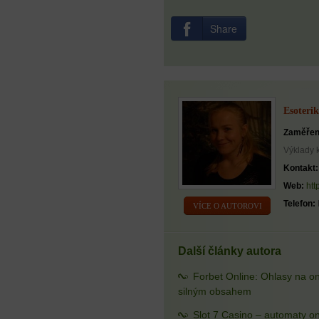
Share
Esoterik
Zaměřen
Výklady 
Kontakt:
Web:
htt
Telefon:
VÍCE O AUTOROVI
Další články autora
Forbet Online: Ohlasy na o
silným obsahem
Slot 7 Casino – automaty on