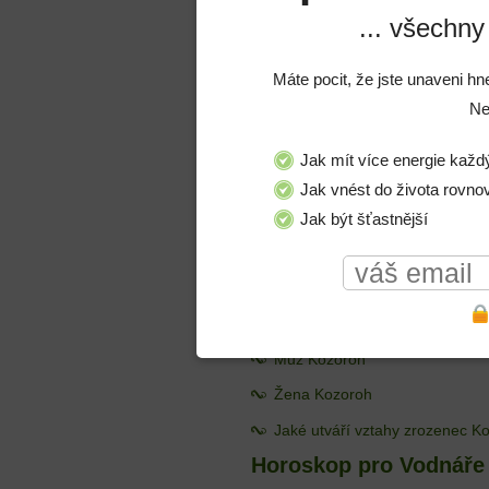
... všechny
Jaké utváří vztahy zrozenec St
Horoskop pro Kozoroh
Máte pocit, že jste unaveni hn
Ko
Ne
dn
Bu
Jak mít více energie každ
va
Jak vnést do života rovno
ob
pr
Jak být šťastnější
v
or
zh
Muž Kozoroh
Žena Kozoroh
Jaké utváří vztahy zrozenec K
Horoskop pro Vodnáře