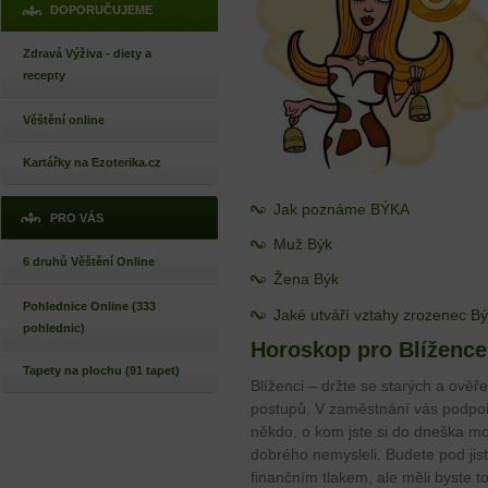
DOPORUČUJEME
Zdravá Výživa - diety a
recepty
Věštění online
Kartářky na Ezoterika.cz
Jak poznáme BÝKA
PRO VÁS
Muž Býk
6 druhů Věštění Online
Žena Býk
Pohlednice Online (333
Jaké utváří vztahy zrozenec B
pohlednic)
Horoskop pro Blížence
Tapety na plochu (91 tapet)
Blíženci – držte se starých a ověř
postupů. V zaměstnání vás podpo
někdo, o kom jste si do dneška m
dobrého nemysleli. Budete pod jis
finančním tlakem, ale měli byste t