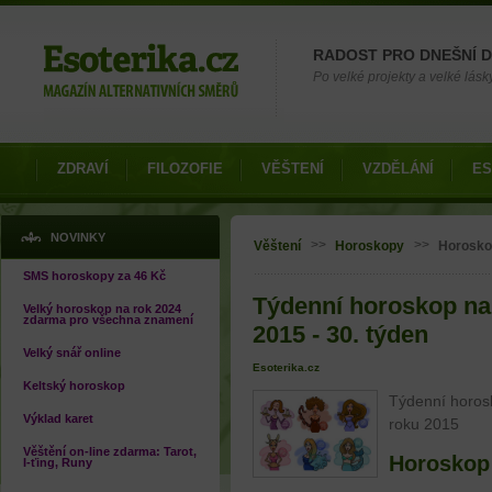
Možnosti výběru
RADOST PRO DNEŠNÍ 
Po velké projekty a velké lásky
ZDRAVÍ
FILOZOFIE
VĚŠTENÍ
VZDĚLÁNÍ
ES
Jste zde
NOVINKY
>>
>>
Věštení
Horoskopy
Horosko
SMS horoskopy za 46 Kč
Týdenní horoskop na 
Velký horoskop na rok 2024
zdarma pro všechna znamení
2015 - 30. týden
Velký snář online
Esoterika.cz
Keltský horoskop
Týdenní horosk
Výklad karet
roku 2015
Věštění on-line zdarma: Tarot,
Horoskop
I-ťing, Runy