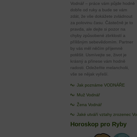
Vodnář – práce vám půjde hodně
dobře od ruky a bude se vám
zdát, že vše dokážete zvládnout
za polovinu času. Částečně je to
pravda, ale dejte si pozor na
chyby způsobené zbrklostí a
přílišným sebevědomím. Partner
by vás měl něčím příjemně
potěšit. Usmívejte se, život je
krásný a přinese vám hodně
radosti. Odežeňte melancholii,
vše se nějak vyřeší.
Jak poznáme VODNÁŘE
Muž Vodnář
Žena Vodnář
Jaké utváří vztahy zrozenec V
Horoskop pro Ryby