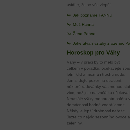
uvidíte, že se vše zlepší.
Jak poznáme PANNU
Muž Panna
Žena Panna
Jaké utváří vztahy zrozenec P
Horoskop pro Váhy
Váhy – v práci by to mělo být
celkem v pořádku, očekávejte spí
letní klid a možná i trochu nudu.
Jen si dejte pozor na utrácení,
některé radovánky vás mohou stá
více, než jste na začátku očekávali
Neustálé výtky mohou atmosféru 
domácnosti hodně znepříjemnit.
Někdy je lepší drobnosti neřešit.
Jezte co nejvíc sezónního ovoce a
zeleniny.