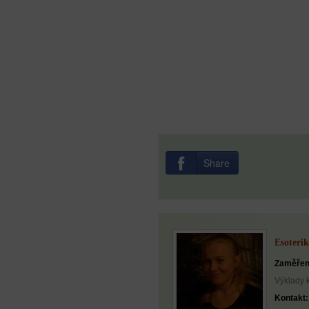
Share
Esoterik
Zaměřen
Výklady 
Kontakt: