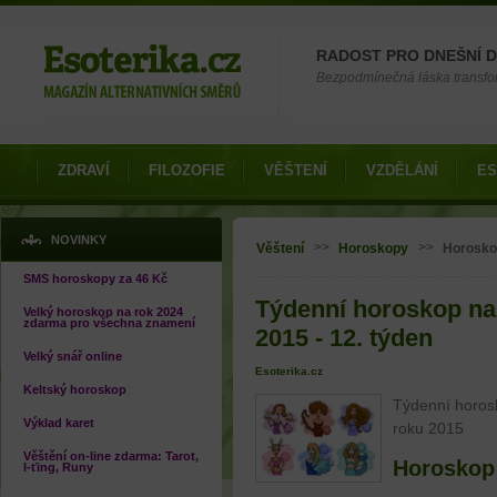
Možnosti výběru
RADOST PRO DNEŠNÍ 
Bezpodmínečná láska transfor
ZDRAVÍ
FILOZOFIE
VĚŠTENÍ
VZDĚLÁNÍ
ES
Jste zde
NOVINKY
>>
>>
Věštení
Horoskopy
Horosko
SMS horoskopy za 46 Kč
Týdenní horoskop na 
Velký horoskop na rok 2024
zdarma pro všechna znamení
2015 - 12. týden
Velký snář online
Esoterika.cz
Keltský horoskop
Týdenní horosk
Výklad karet
roku 2015
Věštění on-line zdarma: Tarot,
Horoskop
I-ťing, Runy