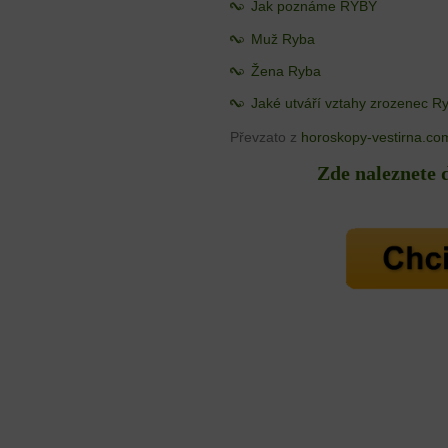
Jak poznáme RYBY
Muž Ryba
Žena Ryba
Jaké utváří vztahy zrozenec R
Převzato z
horoskopy-vestirna.co
Zde naleznete 