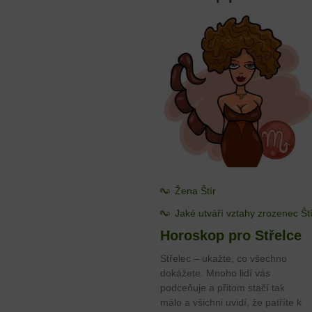
Žena Štír
Jaké utváří vztahy zrozenec Št
Horoskop pro Střelce
Střelec – ukažte, co všechno
dokážete. Mnoho lidí vás
podceňuje a přitom stačí tak
málo a všichni uvidí, že patříte k