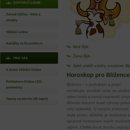
DOPORUČUJEME
Zdravá Výživa - diety a
recepty
Věštění online
Kartářky na Ezoterika.cz
Muž Býk
Žena Býk
PRO VÁS
Jaké utváří vztahy zrozenec B
6 druhů Věštění Online
Horoskop pro Blížence
Pohlednice Online (333
Blíženci – v podnikání a práci
pohlednic)
neriskujte, snadné cesty se ukážo
velmi trnité a nemá nejmenší smys
Tapety na plochu (91 tapet)
důvodu iluzorní malé výhody pokaz
celý výsledek. U nových známostí 
dejte pozor, důležitý je realismus a
správné hodnocení svých možnost
zájmů. Chtělo by to trochu zaprac