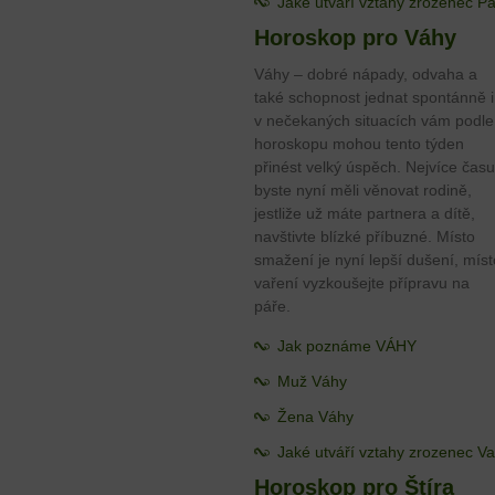
Jaké utváří vztahy zrozenec P
Horoskop pro Váhy
Váhy – dobré nápady, odvaha a
také schopnost jednat spontánně i
v nečekaných situacích vám podle
horoskopu mohou tento týden
přinést velký úspěch. Nejvíce času
byste nyní měli věnovat rodině,
jestliže už máte partnera a dítě,
navštivte blízké příbuzné. Místo
smažení je nyní lepší dušení, míst
vaření vyzkoušejte přípravu na
páře.
Jak poznáme VÁHY
Muž Váhy
Žena Váhy
Jaké utváří vztahy zrozenec V
Horoskop pro Štíra