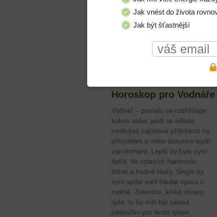
pr
Jak vnést do života rovno
db
Jak být šťastnější
Žena Kozoroh
Jaké utváří vztahy zrozenec K
Horoskop pro Vodnáře
Vodnář – pomalu se rozhlížejte
kolem sebe, jestli se někde
neskrývá zajímavá příležitost na
přivýdělek a nebo dokonce lepší
zaměstnání. Lepší by bylo nyní
šetřit. Ve vztazích harmonie,
štěstí a hodně lásky. Single by
nyní spíše měli hledat oporu v
rodině. Zelenina, lehké vývary,
rýže, to by měl být základ
jídelníčku pro tento týden.