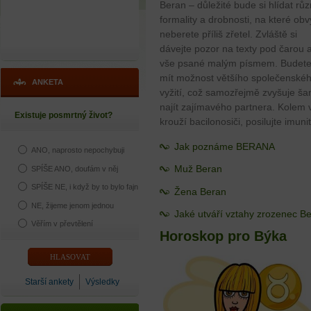
Beran – důležité bude si hlídat rů
formality a drobnosti, na které obv
neberete příliš zřetel. Zvláště si
dávejte pozor na texty pod čarou 
vše psané malým písmem. Budet
mít možnost většího společenské
ANKETA
vyžití, což samozřejmě zvyšuje ša
najít zajímavého partnera. Kolem 
Existuje posmrtný život?
krouží bacilonosiči, posilujte imuni
Jak poznáme BERANA
ANO, naprosto nepochybuji
Muž Beran
SPÍŠE ANO, doufám v něj
SPÍŠE NE, i když by to bylo fajn
Žena Beran
NE, žijeme jenom jednou
Jaké utváří vztahy zrozenec B
Věřím v převtělení
Horoskop pro Býka
Starší ankety
Výsledky