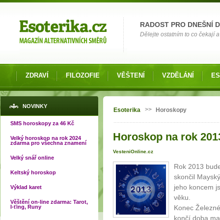
Možnosti výběru
RADOST PRO DNEŠNÍ 
Dělejte ostatním to co čekají a 
ZDRAVÍ
FILOZOFIE
VĚŠTENÍ
VZDĚLÁNÍ
ES
Jste zde
NOVINKY
>>
Esoterika
Horoskopy
SMS horoskopy za 46 Kč
Horoskop na rok 201
Velký horoskop na rok 2024
zdarma pro všechna znamení
VesteniOnline.cz
Velký snář online
Rok 2013 bude
Keltský horoskop
skončil Mayský
jeho koncem js
Výklad karet
věku.
Věštění on-line zdarma: Tarot,
I-ťing, Runy
Konec Železné
končí doba ma