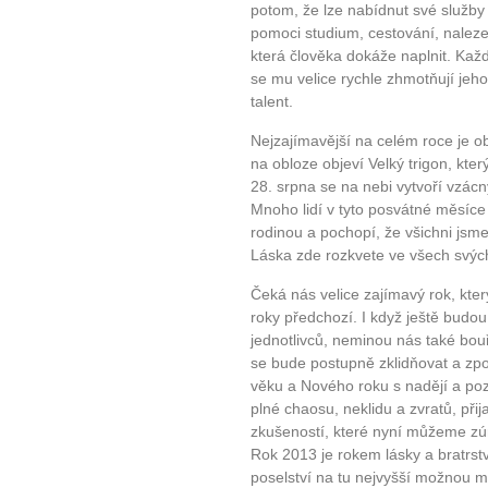
potom, že lze nabídnut své služb
pomoci studium, cestování, nalezení
která člověka dokáže naplnit. Každ
se mu velice rychle zhmotňují jeho
talent.
Nejzajímavější na celém roce je o
na obloze objeví Velký trigon, kter
28. srpna se na nebi vytvoří vzá
Mnoho lidí v tyto posvátné měsíce
rodinou a pochopí, že všichni jsm
Láska zde rozkvete ve všech svý
Čeká nás velice zajímavý rok, kte
roky předchozí. I když ještě budo
jednotlivců, neminou nás také bouř
se bude postupně zklidňovat a zp
věku a Nového roku s nadějí a poz
plné chaosu, neklidu a zvratů, při
zkušeností, které nyní můžeme zú
Rok 2013 je rokem lásky a bratrst
poselství na tu nejvyšší možnou m