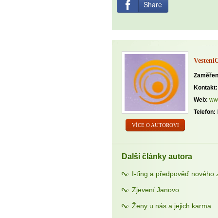
Share
VesteniO
Zaměřen
Kontakt:
Web:
www
Telefon:
VÍCE O AUTOROVI
Další články autora
I-ťing a předpověď nového 
Zjevení Janovo
Ženy u nás a jejich karma