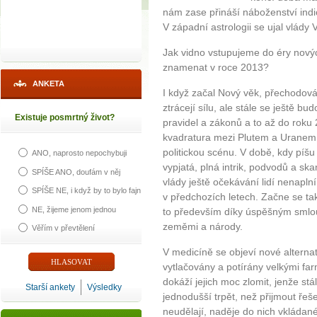
nám zase přináší náboženství indi
V západní astrologii se ujal vlády 
Jak vidno vstupujeme do éry nový
znamenat v roce 2013?
ANKETA
I když začal Nový věk, přechodová
ztrácejí sílu, ale stále se ještě b
Existuje posmrtný život?
pravidel a zákonů a to až do roku 
kvadratura mezi Plutem a Uranem
politickou scénu. V době, kdy píšu t
ANO, naprosto nepochybuji
vypjatá, plná intrik, podvodů a sk
SPÍŠE ANO, doufám v něj
vlády ještě očekávání lidí nenapln
SPÍŠE NE, i když by to bylo fajn
v předchozích letech. Začne se tak
NE, žijeme jenom jednou
to především díky úspěšným smlo
zeměmi a národy.
Věřím v převtělení
V medicíně se objeví nové alternat
vytlačovány a potírány velkými fa
dokáží jejich moc zlomit, jenže st
Starší ankety
Výsledky
jednodušší trpět, než přijmout řeš
neudělají, naděje do nich vkládan