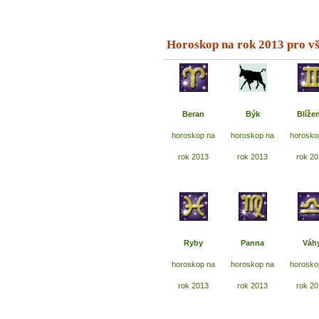
Horoskop na rok 2013 pro v
Beran
Býk
Blížen
horoskop na
horoskop na
horosko
rok 2013
rok 2013
rok 2
10 tipů p
plnohodn
Ryby
Panna
Váh
... všechny
horoskop na
horoskop na
horosko
rok 2013
rok 2013
rok 2
Máte pocit, že jste unaveni hn
Ne