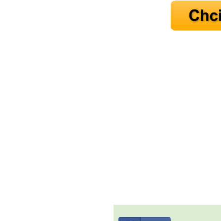
Jak mít více energie každ
Jak vnést do života rovno
Jak být šťastnější