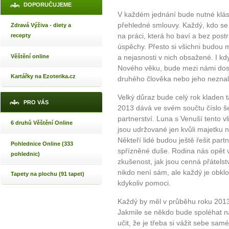
DOPORUČUJEME
V každém jednání bude nutné klást
přehledné smlouvy. Každý, kdo se
Zdravá Výživa - diety a
na práci, která ho baví a bez po
recepty
úspěchy. Přesto si všichni budou 
Věštění online
a nejasnosti v nich obsažené. I kd
Nového věku, bude mezi námi dost 
Kartářky na Ezoterika.cz
druhého člověka nebo jeho neznalo
Velký důraz bude celý rok kladen 
PRO VÁS
2013 dává ve svém součtu číslo šes
partnerství. Luna s Venuší tento v
6 druhů Věštění Online
jsou udržované jen kvůli majetku n
Někteří lidé budou ještě řešit par
Pohlednice Online (333
spřízněné duše. Rodina nás opět 
pohlednic)
zkušenost, jak jsou cenná přátels
nikdo není sám, ale každý je obklo
Tapety na plochu (91 tapet)
kdykoliv pomoci.
Každý by měl v průběhu roku 2013
Jakmile se někdo bude spoléhat n
učit, že je třeba si vážit sebe sa