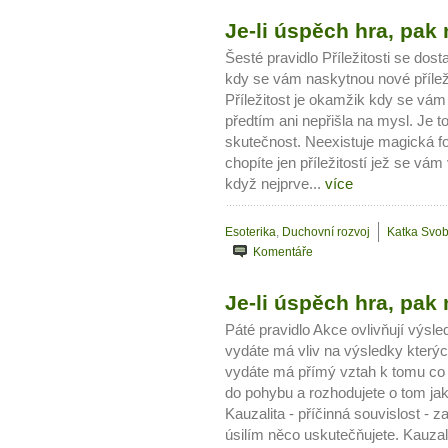
Je-li úspěch hra, pak 
Šesté pravidlo Příležitosti se do
kdy se vám naskytnou nové příleži
Příležitost je okamžik kdy se vá
předtím ani nepřišla na mysl. Je 
skutečnost. Neexistuje magická fo
chopíte jen příležitostí jež se vá
když nejprve...
více
Esoterika
,
Duchovní rozvoj
Katka Svo
Komentáře
Je-li úspěch hra, pak m
Páté pravidlo Akce ovlivňují výsle
vydáte má vliv na výsledky který
vydáte má přímý vztah k tomu co d
do pohybu a rozhodujete o tom ja
Kauzalita - příčinná souvislost - z
úsilím něco uskutečňujete. Kauzal