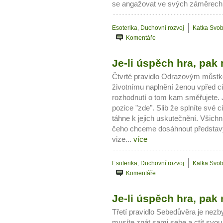
se angažovat ve svých záměrech
Esoterika
,
Duchovní rozvoj
Katka Svo
Komentáře
Je-li úspěch hra, pak m
10 tipů p
Čtvrté pravidlo Odrazovým můstke
životnímu naplnění ženou vpřed cíl
plnohodn
rozhodnutí o tom kam směřujete. Je
pozice "zde". Slib že splníte své 
táhne k jejich uskutečnění. Všic
... všechny
čeho chceme dosáhnout představy 
vize...
více
Máte pocit, že jste unaveni hn
Ne
Esoterika
,
Duchovní rozvoj
Katka Svo
Komentáře
Jak mít více energie každ
Je-li úspěch hra, pak m
Jak vnést do života rovno
Jak být šťastnější
Třetí pravidlo Sebedůvěra je nezb
musíte znát sami sebe a ctít svo