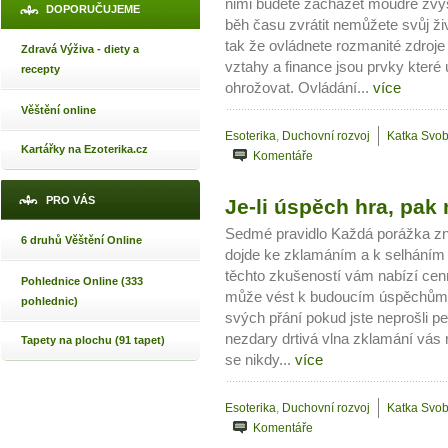
nimi budete zacházet moudře zvý
DOPORUČUJEME
běh času zvrátit nemůžete svůj živ
tak že ovládnete rozmanité zdroje
Zdravá Výživa - diety a
vztahy a finance jsou prvky kter
recepty
ohrožovat. Ovládání...
více
Věštění online
Esoterika
,
Duchovní rozvoj
Katka Svo
Kartářky na Ezoterika.cz
Komentáře
PRO VÁS
Je-li úspěch hra, pak 
Sedmé pravidlo Každá porážka z
6 druhů Věštění Online
dojde ke zklamáním a k selháním 
těchto zkušeností vám nabízí cenn
Pohlednice Online (333
může vést k budoucím úspěchům. 
pohlednic)
svých přání pokud jste neprošli p
nezdary drtivá vlna zklamání vás ne
Tapety na plochu (91 tapet)
se nikdy...
více
Esoterika
,
Duchovní rozvoj
Katka Svo
Komentáře