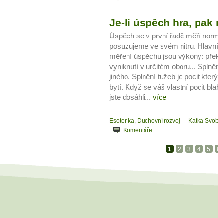
Je-li úspěch hra, pak 
Úspěch se v první řadě měří nor
posuzujeme ve svém nitru. Hlavn
měření úspěchu jsou výkony: pře
vyniknutí v určitém oboru... Splně
jiného. Splnění tužeb je pocit kte
bytí. Když se váš vlastní pocit b
jste dosáhli...
více
Esoterika
,
Duchovní rozvoj
Katka Svo
Komentáře
1
2
3
4
5