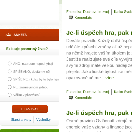
Esoterika
,
Duchovní rozvoj
Katka Svo
Komentáře
Je-li úspěch hra, pak m
ANKETA
Deváté pravidlo Každý další úspě
uděláte způsobí změny ať už nepat
Existuje posmrtný život?
na němž hrajete vaším úkolem je 
Jestliže realizujete své cíle vyvíj
ANO, naprosto nepochybuji
svými zdroji máte velkou naději ž
přejete. Jako lidské bytosti se m
SPÍŠE ANO, doufám v něj
opakovaně učíme...
více
SPÍŠE NE, i když by to bylo fajn
NE, žijeme jenom jednou
Esoterika
,
Duchovní rozvoj
Katka Svo
Věřím v převtělení
Komentáře
Je-li úspěch hra, pak m
Starší ankety
Výsledky
Osmé pravidlo Ovládnutí zdrojů 
energie vaše vztahy a finance jso