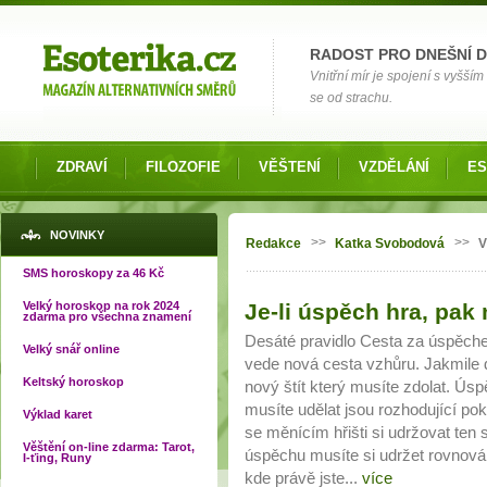
Možnosti výběru
RADOST PRO DNEŠNÍ 
Vnitřní mír je spojení s vyšš
se od strachu.
ZDRAVÍ
FILOZOFIE
VĚŠTENÍ
VZDĚLÁNÍ
ES
Jste zde
NOVINKY
>>
>>
Redakce
Katka Svobodová
V
SMS horoskopy za 46 Kč
Velký horoskop na rok 2024
Je-li úspěch hra, pak 
Stránky
zdarma pro všechna znamení
Desáté pravidlo Cesta za úspěch
Velký snář online
vede nová cesta vzhůru. Jakmile 
Keltský horoskop
nový štít který musíte zdolat. Úsp
musíte udělat jsou rozhodující pok
Výklad karet
se měnícím hřišti si udržovat ten
Věštění on-line zdarma: Tarot,
úspěchu musíte si udržet rovnov
I-ťing, Runy
kde právě jste...
více