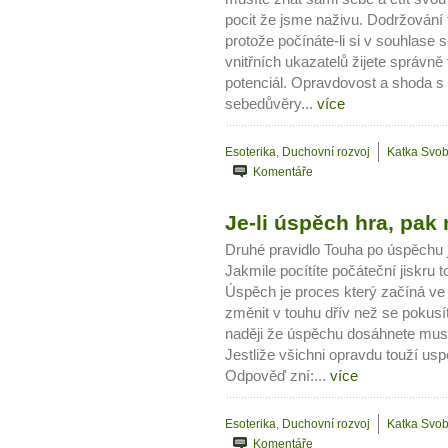
pocit že jsme naživu. Dodržování t
protože počínáte-li si v souhlase 
vnitřních ukazatelů žijete správně
potenciál. Opravdovost a shoda s
sebedůvěry...
více
Esoterika
,
Duchovní rozvoj
Katka Svo
Komentáře
Je-li úspěch hra, pak m
Druhé pravidlo Touha po úspěchu 
Jakmile pocítíte počáteční jiskru
Úspěch je proces který začíná ve 
změnit v touhu dřív než se pokusí
naději že úspěchu dosáhnete musít
Jestliže všichni opravdu touží usp
Odpověď zní:...
více
Esoterika
,
Duchovní rozvoj
Katka Svo
Komentáře