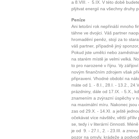
a 8.VIII. - 5.IX. V této době budet
plýtvat energií na všechny druhy pož
Peníze
Ani letošní rok nepřináší mnoho fin
táhne ve dvojici. Váš partner nao
hromadění peněz, stojí za to stara
váš partner, případně jiný sponzor,
Pokud jste umělci nebo zaměstnanc
na starém místě je velmi velká. No
to pro narozené v říjnu. Vy zářijov
novým finančním zdrojem však přic
připraveni. Vhodné období na náku
máte od 1. - 8.I., 28.I. - 13.2., 24.V
prázdniny, dále od 17.IX. - 5.X., 
znamením a zvýrazní úspěchy v nák
na maximální míru. Nakonec jsou 
zas od 29.X. - 14.XI. a ještě jednou
očekávat více návštěv, větší příliv
se, tedy i v literární činnosti. M
je od 9. - 27.I., 2. - 23.III. a znov
pozor na omyly, krádeže a podvod