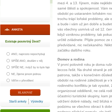
mezi 4. a 13. říjnem, máte nejklid
samé štěstí a spokojenost. Vám nen
období po ustaraném loňském roce
trochu trápí loňské problémy, ale 
a bude i vám už jen dobře a budete
vás všechny usmívá už od 12. čer
ANKETA
když vzniknou problémy, tak pokud
určitě zvládnete. Přijde pomoc ze s
Existuje posmrtný život?
předvídané, nic nečekaného. Někteř
začátku dalšího roku.
ANO, naprosto nepochybuji
Domov a rodina
SPÍŠE ANO, doufám v něj
V první polovině roku je doma ruš
SPÍŠE NE, i když by to bylo fajn
leccos řešit. Na druhé straně je zd
NE, žijeme jenom jednou
patrona, takže v konečném důsledk
období na rodinné záležitosti je v 
Věřím v převtělení
rodinného konfliktu je tak vysoké,
organizovat odděleně, ne celá rod
účastníci turistické skupiny, kam js
udržení dobré nálady, než blízká r
Starší ankety
Výsledky
podzimu se všechno obrací k dobr
podpora přichází pomalu, ale jistě