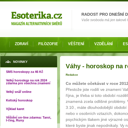
Možnosti výběru
RADOST PRO DNEŠNÍ 
Vaše svoboda má jen takové hr
ZDRAVÍ
FILOZOFIE
VĚŠTENÍ
VZDĚLÁNÍ
ES
Jste zde
NOVINKY
Váhy - horoskop na r
SMS horoskopy za 46 Kč
Redakce
Velký horoskop na rok 2024
Co můžete očekávat v roce 201
zdarma pro všechna znamení
Přestože jste rodilí ve znamení V
Velký snář online
října, je třeba si toto období roz
Keltský horoskop
znamená zcela odlišné problémy. V
3.10., máte dlouhodobější období
Výklad karet
nebo v osobních vztazích, dokonc
Věštění on-line zdarma: Tarot,
psychickým tlakem jiné výrazné oso
I-ťing, Runy
které byste jinak nepodnikaly. Vy