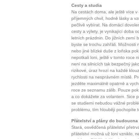
Cesty a studia
10 tipů p
Na cestách doma, ale ještě více v
příjemných chvil, hodně lásky a vz
pečlivě vybírat. Na domácí dovole
plnohodn
cesty a výlety, je vynikající doba 
letních prázdnin. Do jižních zemí 
... všechny
byste se trochu zahřáli. Možnosti
nebo jiné blízké duše z loňska pok
nepotkali loni, ještě v tomto roce n
Máte pocit, že jste unaveni hn
není na silnicích tak bezpečný jako
Ne
rizikové, úraz hrozí na každé klou
rychlosti na nesprávném místě. Pro
Jak mít více energie každ
jezděte maximálně opatrně a vychu
Jak vnést do života rovno
roce ze seznamu zálib. Pouze pokud 
a co dokážete za volantem. Sice po
Jak být šťastnější
se studiemi nebudou vážné probl
problému, tím hlouběji pochopíte 
Přátelství a plány do budoucna
Stará, osvědčená přátelství přetr
přátelství možná už loni vzniklo, ne