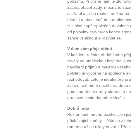
podzimu. Přibližně říjen je zlomov
začíná otáčet zády, možná to zazn
si přátel a jejich reakcí, možná na t
Ideální a absolutně bezproblémové
si s nimi např. společné dovolené 
od poloviny června do konce srpna.
šance vzniknout a rozvíjet se.
V čem vám přeje štěstí
V každém ročním období vám přeje
skvělý na uměleckou inspiraci a za
navýšení příjmů a majetku vašeho 
pololetí je výborné na společné a
rozhodovat. Léto je ideální pro př
záleží, rozhodně nechte na dobu 
pominou různé druhy starostí a o
pracovní cesta dopadne skvěle.
Dobrá rada
Rok přináší mnoho pozitiv, ale i jis
přicházející změny. Těšte se z toho,
ramen a už se nikdy nevrátí. Přest