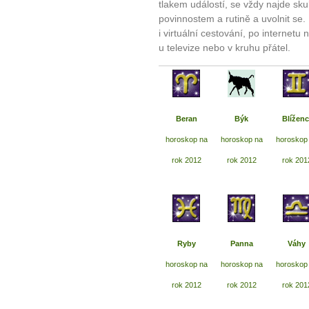
tlakem událostí, se vždy najde sk
povinnostem a rutině a uvolnit se. 
i virtuální cestování, po internet
u televize nebo v kruhu přátel.
Beran
Býk
Blíženc
horoskop na
horoskop na
horoskop
rok 2012
rok 2012
rok 201
Ryby
Panna
Váhy
horoskop na
horoskop na
horoskop
rok 2012
rok 2012
rok 201