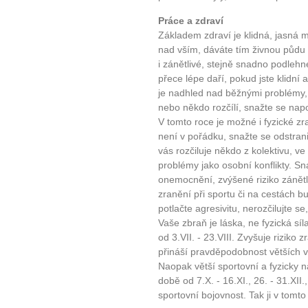
Práce a zdraví
Základem zdraví je klidná, jasná m
nad vším, dáváte tím živnou půdu
i zánětlivé, stejně snadno podlehne
přece lépe daří, pokud jste klidní
je nadhled nad běžnými problémy,
nebo někdo rozčílí, snažte se napo
V tomto roce je možné i fyzické z
není v pořádku, snažte se odstranit
vás rozčiluje někdo z kolektivu, v
problémy jako osobní konflikty. Sn
onemocnění, zvýšené riziko zánětl
zranění při sportu či na cestách b
potlačte agresivitu, nerozčilujte s
Vaše zbraň je láska, ne fyzická s
od 3.VII. - 23.VIII. Zvyšuje riziko
přináší pravděpodobnost větších v
Naopak větší sportovní a fyzicky
době od 7.X. - 16.XI., 26. - 31.XII
sportovní bojovnost. Tak ji v tomto 