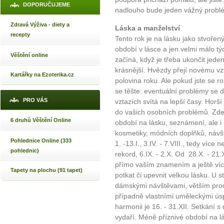
DOPORUČUJEME
nadlouho bude jeden vážný problé
Zdravá Výživa - diety a
Láska a manželství
recepty
Tento rok je na lásku jako stvořen
období v lásce a jen velmi málo tý
Věštění online
začíná, když je třeba ukončit jede
krásnější. Hvězdy přejí novému vz
Kartářky na Ezoterika.cz
polovina roku. Ale pokud jste se ro
se těšte: eventuální problémy se
PRO VÁS
vztazích svítá na lepší časy. Horší
do vašich osobních problémů. Zde
6 druhů Věštění Online
období na lásku, seznámení, ale i
kosmetiky, módních doplňků, návš
Pohlednice Online (333
1. -13.I., 3.IV. - 7.VIII., tedy víc
pohlednic)
rekord, 6.IX. - 2.X. Od 28.X. - 21
přímo vaším znamením a ještě více
Tapety na plochu (91 tapet)
potkat či upevnit velkou lásku. U st
dámskými návštěvami, větším proc
případně vlastními uměleckými ús
harmonii je 16. - 31.XII. Setkání 
vydaří. Méně příznivé období na lásk