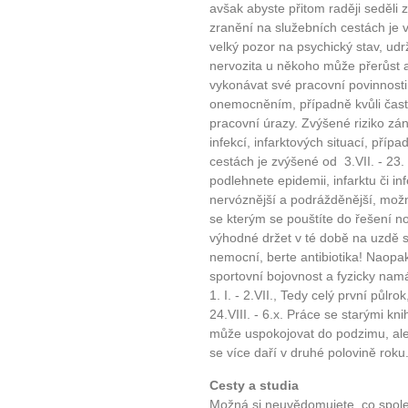
avšak abyste přitom raději seděli 
zranění na služebních cestách je 
velký pozor na psychický stav, udr
nervozita u někoho může přerůst 
vykonávat své pracovní povinnosti
onemocněním, případně kvůli čast
pracovní úrazy. Zvýšené riziko zá
infekcí, infarktových situací, přípa
cestách je zvýšené od 3.VII. - 23. V
podlehnete epidemii, infarktu či i
nervóznější a podrážděnější, možn
se kterým se pouštíte do řešení 
výhodné držet v té době na uzdě s
nemocní, berte antibiotika! Naopak
sportovní bojovnost a fyzicky na
1. I. - 2.VII., Tedy celý první půlr
24.VIII. - 6.x. Práce se starými k
může uspokojovat do podzimu, ale
se více daří v druhé polovině roku
10 tipů p
Cesty a studia
Možná si neuvědomujete, co společ