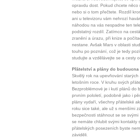
plnohodn
opravdu dost. Pokud chcete něco 
nebo si o tom přečtete. Rozdíl kro
... všechny
ani u televizoru vám nehrozí havár
náhodou na vás nespadne ten telev
Máte pocit, že jste unaveni hn
podstatný rozdíl. Zatímco na cest
zranění a úrazu, při knize a počít
Ne
nestane. Avšak Mars v oblasti stu
touhu po poznání, což je tedy pozit
Jak mít více energie každ
studujte a vzdělávejte se a cesty o
Jak vnést do života rovno
Přátelství a plány do budoucna
Jak být šťastnější
Skvělý rok na upevňování starých a
letošním roce. V kruhu svých přátel
Bezproblémové je i kutí plánů do b
prvním pololetí, podobně jako i pě
plány vydaří, všechny přátelské 
roku sice také, ale už s menšími zá
bezpečnosti stáhnout se se svými p
se nemáte chlubit svými kontakty 
přátelských posezeních byste nem
záviděli.