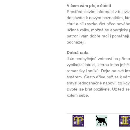
V čem vám přeje štěstí
Prostřednictvím informací z televi
dostáváte k novým poznatkům, kter
chuť a sílu vyzkoušet něco novéh
účinné cviky, možná se energicky p
patroni vám dobře radí i pomáhají ř
odcházejí.
Dobrá rada
Jste neobyčejně vnímaví na přímo
vynikající intuici, kterou letos je
romantiky i snílků. Dejte na své in
směrem. Často dříve než se k vám 
smysl jednoznačně napoví, co kdy 
životě lze brát pozitivně. Už teď 
kolem sebe.