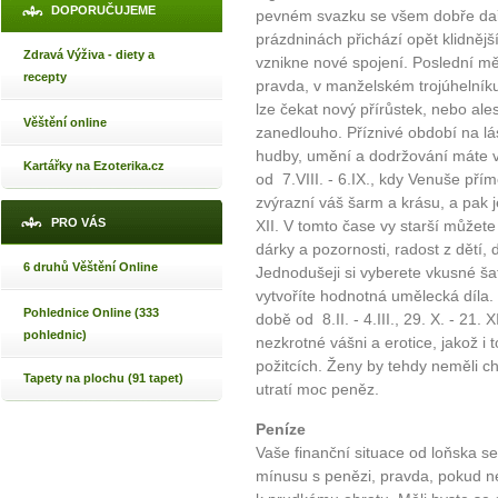
DOPORUČUJEME
pevném svazku se všem dobře daří 
prázdninách přichází opět klidněj
Zdravá Výživa - diety a
vznikne nové spojení. Poslední mě
recepty
pravda, v manželském trojúhelník
lze čekat nový přírůstek, nebo ale
Věštění online
zanedlouho. Příznivé období na lá
hudby, umění a dodržování máte v dob
Kartářky na Ezoterika.cz
od 7.VIII. - 6.IX., kdy Venuše př
zvýrazní váš šarm a krásu, a pak j
PRO VÁS
XII. V tomto čase vy starší můžet
dárky a pozornosti, radost z dětí, 
6 druhů Věštění Online
Jednodušeji si vyberete vkusné šat
vytvoříte hodnotná umělecká díla.
Pohlednice Online (333
době od 8.II. - 4.III., 29. X. - 21
pohlednic)
nezkrotné vášni a erotice, jakož i
požitcích. Ženy by tehdy neměli c
Tapety na plochu (91 tapet)
utratí moc peněz.
Peníze
Vaše finanční situace od loňska 
mínusu s penězi, pravda, pokud n