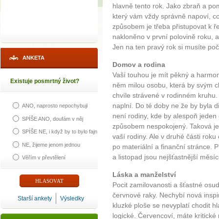
hlavně tento rok. Jako zbraň a pom
který vám vždy správně napoví, co 
způsobem je třeba přistupovat k ře
nakloněno v první polovině roku, a
Jen na ten pravý rok si musíte poč
ANKETA
Domov a rodina
Vaší touhou je mít pěkný a harmon
Existuje posmrtný život?
něm milou osobu, která by svým c
chvíle strávené v rodinném kruhu.
naplní. Do té doby ne že by byla 
ANO, naprosto nepochybuji
není rodiny, kde by alespoň jeden
SPÍŠE ANO, doufám v něj
způsobem nespokojený. Taková je 
SPÍŠE NE, i když by to bylo fajn
vaší rodiny. Ale v druhé části rok
NE, žijeme jenom jednou
po materiální a finanční stránce. Př
a listopad jsou nejšťastnější měsíc
Věřím v převtělení
Láska a manželství
Pocit zamilovanosti a šťastné osud
červnové raky. Nechybí nová insp
Starší ankety
Výsledky
kluzké ploše se nevyplatí chodit hl
logické. Červencoví, máte kritické