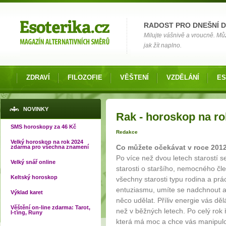
Možnosti výběru
RADOST PRO DNEŠNÍ 
Milujte vášnivě a vroucně. Můž
jak žít naplno.
ZDRAVÍ
FILOZOFIE
VĚŠTENÍ
VZDĚLÁNÍ
ES
Jste zde
NOVINKY
Rak - horoskop na ro
SMS horoskopy za 46 Kč
Redakce
Velký horoskop na rok 2024
Co můžete očekávat v roce 201
zdarma pro všechna znamení
Po více než dvou letech starostí 
Velký snář online
starosti o staršího, nemocného člen
Keltský horoskop
všechny starosti typu rodina a prác
entuziasmu, umíte se nadchnout a 
Výklad karet
něco udělat. Příliv energie vás dě
Věštění on-line zdarma: Tarot,
než v běžných letech. Po celý rok 
I-ťing, Runy
která má moc a chce vás manipulov