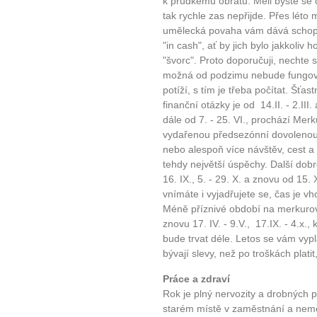
k prudkému obratu. Měli byste se chy
tak rychle zas nepřijde. Přes léto
umělecká povaha vám dává schopno
"in cash", ať by jich bylo jakkoliv 
"švorc". Proto doporučuji, nechte 
možná od podzimu nebude fungova
potíží, s tím je třeba počítat. Šť
finanční otázky je od 14.II. - 2.III. 
dále od 7. - 25. VI., prochází Me
vydařenou předsezónní dovolenou,
nebo alespoň více návštěv, cest a 
tehdy největší úspěchy. Další dob
16. IX., 5. - 29. X. a znovu od 15. 
vnímáte i vyjadřujete se, čas je vh
Méně příznivé období na merkurovské
znovu 17. IV. - 9.V., 17.IX. - 4.x.
bude trvat déle. Letos se vám vypl
bývají slevy, než po troškách plati
Práce a zdraví
Rok je plný nervozity a drobných 
starém místě v zaměstnání a neměni