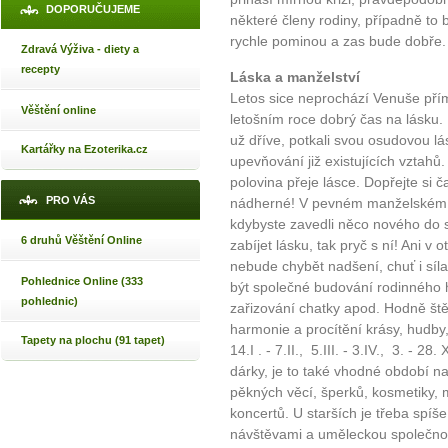
DOPORUČUJEME
některé členy rodiny, případně to
rychle pominou a zas bude dobře.
Zdravá Výživa - diety a
recepty
Láska a manželství
Letos sice neprochází Venuše pří
Věštění online
letošním roce dobrý čas na lásku. 
už dříve, potkali svou osudovou lá
Kartářky na Ezoterika.cz
upevňování již existujících vztahů.
polovina přeje lásce. Dopřejte si č
PRO VÁS
nádherné! V pevném manželském s
kdybyste zavedli něco nového do s
6 druhů Věštění Online
zabíjet lásku, tak pryč s ní! Ani 
nebude chybět nadšení, chuť i síla
Pohlednice Online (333
být společné budování rodinného h
pohlednic)
zařizování chatky apod. Hodně ště
harmonie a procítění krásy, hudby
Tapety na plochu (91 tapet)
14.I . - 7.II., 5.III. - 3.IV., 3. - 2
dárky, je to také vhodné období na
pěkných věcí, šperků, kosmetiky, 
koncertů. U starších je třeba spíš
návštěvami a uměleckou společnost