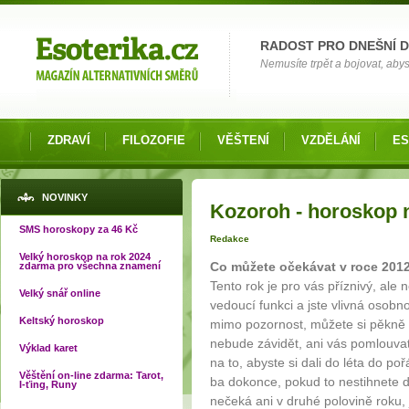
Možnosti výběru
RADOST PRO DNEŠNÍ 
Nemusíte trpět a bojovat, abys
ZDRAVÍ
FILOZOFIE
VĚŠTENÍ
VZDĚLÁNÍ
ES
Jste zde
NOVINKY
Kozoroh - horoskop 
SMS horoskopy za 46 Kč
Redakce
Velký horoskop na rok 2024
Co můžete očekávat v roce 201
zdarma pro všechna znamení
Tento rok je pro vás příznivý, ale 
Velký snář online
vedoucí funkci a jste vlivná osobno
Keltský horoskop
mimo pozornost, můžete si pěkně u
nebude závidět, ani vás pomlouva
Výklad karet
na to, abyste si dali do léta do po
Věštění on-line zdarma: Tarot,
ba dokonce, pokud to nestihnete do
I-ťing, Runy
nečeká ani v druhé polovině roku, 