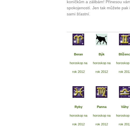
koníčkům a zálibám! Přinesou vám
spokojeností. Jen tak můžete pak i
sami šťastní.
Beran
Býk
Blíženc
horoskop na
horoskop na
horoskop
rok 2012
rok 2012
rok 201
Ryby
Panna
Váhy
horoskop na
horoskop na
horoskop
rok 2012
rok 2012
rok 201