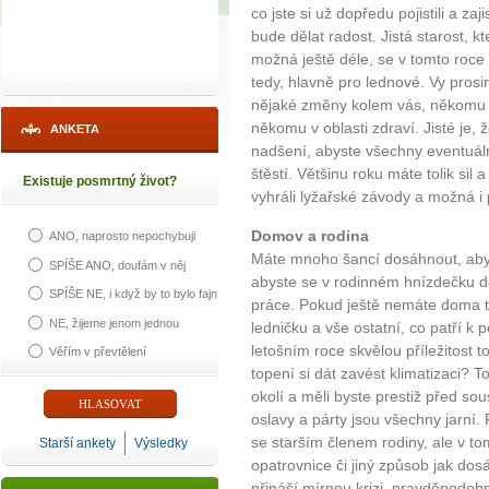
co jste si už dopředu pojistili a zaj
bude dělat radost. Jistá starost, kt
možná ještě déle, se v tomto roce 
tedy, hlavně pro lednové. Vy prosi
nějaké změny kolem vás, někomu v
někomu v oblasti zdraví. Jisté je, 
ANKETA
nadšení, abyste všechny eventuáln
štěstí. Většinu roku máte tolik sil 
Existuje posmrtný život?
vyhráli lyžařské závody a možná i p
Domov a rodina
ANO, naprosto nepochybuji
Máte mnoho šancí dosáhnout, aby 
SPÍŠE ANO, doufám v něj
abyste se v rodinném hnízdečku dob
SPÍŠE NE, i když by to bylo fajn
práce. Pokud ještě nemáte doma te
NE, žijeme jenom jednou
ledničku a vše ostatní, co patří k
letošním roce skvělou příležitost 
Věřím v převtělení
topení si dát zavést klimatizaci? T
okolí a měli byste prestiž před so
oslavy a párty jsou všechny jarní. 
se starším členem rodiny, ale v to
Starší ankety
Výsledky
opatrovnice či jiný způsob jak dos
přináší mírnou krizi, pravděpodob