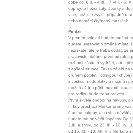
době od 8.II. - 4.III., 7.VIII. - 6.IX
dopřejete hezčí šaty, šperky a dop
více, než jste zvyklí, případně utra
nebo domácí čtyřnohý mazlíček.
Peníze
V prvním pololetí budete možná m
budete uvažovat o změně místa. Uj
nezískáte, ale je třeba dodat, že 
pracovišti, uběhne první půlrok a 
rozhodli zůstat a vydržet, a to i p
zlepšení situace. Takže záleží na
druhém pololetí "dosypou" chybějíc
investice, nedoplatky a možná i p
možná až ten příští navodí situac
pro rodinu bude třeba provést.
První skvělé období na nákupy, pro
I., kdy prochází Merkur přímo va
šťastné nákupy, ale i více návštěv, 
budete mít největší úspěchy. Dalš
2.III. a znovu od 23. III. - 16. IV., 
od 15. XI. - 10. XII. Vliv Merkura z