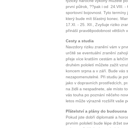
fyzicky náročné výkony můžete podá
první půlrok, ??pak i od 24.VIII. -
10 tipů p
sportovní bojovnost. Tyto termíny 
který bude mít šťastný konec. M
17.XI. - 25. XII., Zvyšuje riziko z
plnohodn
přináší pravděpodobnost větších v
Cesty a studia
... všechny
Navzdory riziku zranění vám v prvn
určitě se eventuální zranění zahojí
Máte pocit, že jste unaveni hn
přeje více kratším cestám a lehčí
Ne
druhém pololetí můžete zažít vzruš
koncem srpna a v září. Bude vás s
nezapomenutelné. Při studiu je pot
Jak mít více energie každ
jako v dopravních prostředcích, p
Jak vnést do života rovno
na židli a nespadnete, ale místo t
Jak být šťastnější
vás touha po poznání něčeho nové
letos může výrazně rozšířit vaše 
Přátelství a plány do budoucna
Pokud jste dobří diplomaté a horo
prvním pololetí bude lépe držet sv