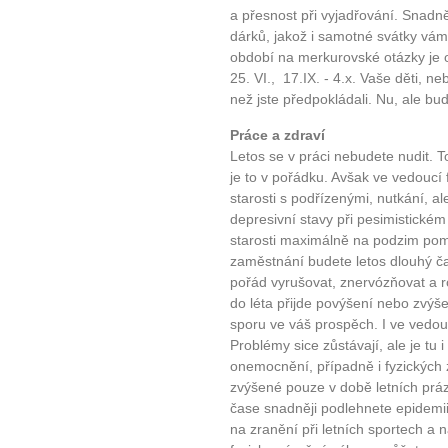
a přesnost při vyjadřování. Snadně
dárků, jakož i samotné svátky vám
období na merkurovské otázky je od 
25. VI., 17.IX. - 4.x. Vaše děti, n
než jste předpokládali. Nu, ale bud
Práce a zdraví
Letos se v práci nebudete nudit. To
je to v pořádku. Avšak ve vedoucí
starosti s podřízenými, nutkání, a
depresivní stavy při pesimistickém
starosti maximálně na podzim po
zaměstnání budete letos dlouhý č
pořád vyrušovat, znervózňovat a ro
do léta přijde povýšení nebo zvýš
sporu ve váš prospěch. I ve vedouc
Problémy sice zůstávají, ale je tu i
onemocnění, případně i fyzických 
zvýšené pouze v době letních prázd
čase snadněji podlehnete epidemi
na zranění při letních sportech a 