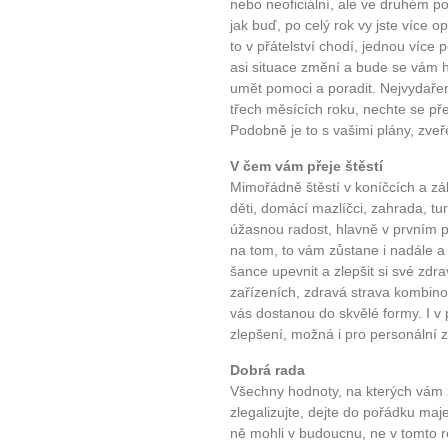
nebo neoficiální, ale ve druhém pol
jak buď, po celý rok vy jste více 
to v přátelství chodí, jednou více
asi situace změní a bude se vám h
umět pomoci a poradit. Nejvydařeně
třech měsících roku, nechte se přek
Podobně je to s vašimi plány, zveře
V čem vám přeje štěstí
Mimořádně štěstí v koníčcích a zál
děti, domácí mazlíčci, zahrada, tur
úžasnou radost, hlavně v prvním p
na tom, to vám zůstane i nadále a 
šance upevnit a zlepšit si své zd
zařízeních, zdravá strava kombino
vás dostanou do skvělé formy. I v
zlepšení, možná i pro personální 
Dobrá rada
Všechny hodnoty, na kterých vám zá
zlegalizujte, dejte do pořádku ma
ně mohli v budoucnu, ne v tomto ro