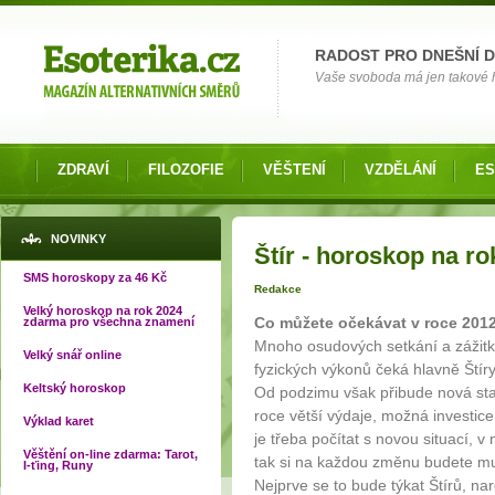
Možnosti výběru
RADOST PRO DNEŠNÍ 
Vaše svoboda má jen takové hr
ZDRAVÍ
FILOZOFIE
VĚŠTENÍ
VZDĚLÁNÍ
ES
Jste zde
NOVINKY
Štír - horoskop na ro
SMS horoskopy za 46 Kč
Redakce
Velký horoskop na rok 2024
Co můžete očekávat v roce 201
zdarma pro všechna znamení
Mnoho osudových setkání a zážitků,
Velký snář online
fyzických výkonů čeká hlavně Štíry
Keltský horoskop
Od podzimu však přibude nová star
roce větší výdaje, možná investice
Výklad karet
je třeba počítat s novou situací, v 
Věštění on-line zdarma: Tarot,
tak si na každou změnu budete mus
I-ťing, Runy
Nejprve se to bude týkat Štírů, na