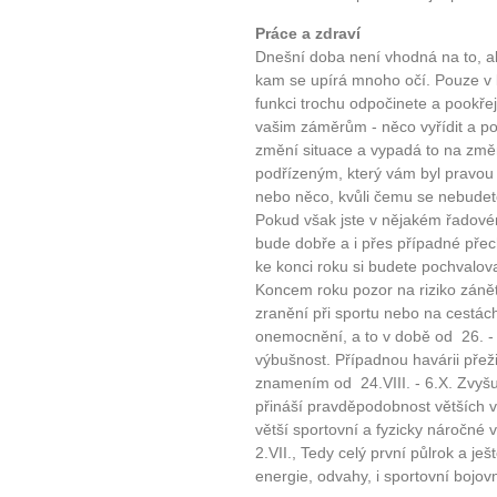
Práce a zdraví
Dnešní doba není vhodná na to, abys
kam se upírá mnoho očí. Pouze v 
funkci trochu odpočinete a pookř
vašim záměrům - něco vyřídit a po
změní situace a vypadá to na změ
podřízeným, který vám byl pravou 
nebo něco, kvůli čemu se nebudet
Pokud však jste v nějakém řadové
bude dobře a i přes případné přec
ke konci roku si budete pochvalova
Koncem roku pozor na riziko záně
zranění při sportu nebo na cestách
onemocnění, a to v době od 26. - 
výbušnost. Případnou havárii přež
znamením od 24.VIII. - 6.X. Zvyšuj
přináší pravděpodobnost větších v
větší sportovní a fyzicky náročné
2.VII., Tedy celý první půlrok a ješ
energie, odvahy, i sportovní bojovn