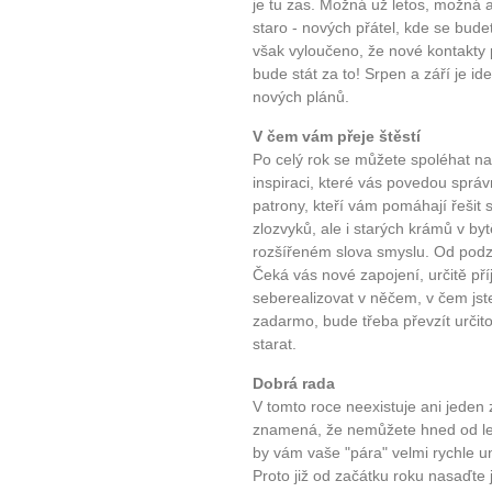
je tu zas. Možná už letos, možná 
staro - nových přátel, kde se bude
však vyloučeno, že nové kontakty př
bude stát za to! Srpen a září je ide
nových plánů.
V čem vám přeje štěstí
Po celý rok se můžete spoléhat na 
inspiraci, které vás povedou sprá
patrony, kteří vám pomáhají řešit s
zlozvyků, ale i starých krámů v bytě,
rozšířeném slova smyslu. Od podz
Čeká vás nové zapojení, určitě p
seberealizovat v něčem, v čem jst
zadarmo, bude třeba převzít urči
starat.
Dobrá rada
V tomto roce neexistuje ani jeden
znamená, že nemůžete hned od led
by vám vaše "pára" velmi rychle un
Proto již od začátku roku nasaďte