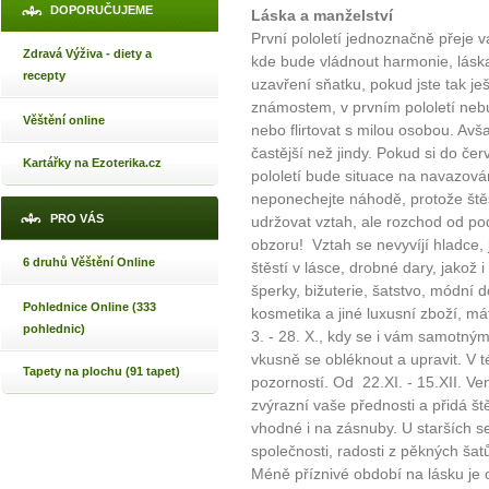
DOPORUČUJEME
Láska a manželství
První pololetí jednoznačně přeje
Zdravá Výživa - diety a
kde bude vládnout harmonie, lásk
recepty
uzavření sňatku, pokud jste tak je
známostem, v prvním pololetí neb
Věštění online
nebo flirtovat s milou osobou. Av
častější než jindy. Pokud si do č
Kartářky na Ezoterika.cz
pololetí bude situace na navazov
neponechejte náhodě, protože ště
PRO VÁS
udržovat vztah, ale rozchod od p
obzoru! Vztah se nevyvíjí hladce, 
6 druhů Věštění Online
štěstí v lásce, drobné dary, jakož 
šperky, bižuterie, šatstvo, módní 
Pohlednice Online (333
kosmetika a jiné luxusní zboží, máte
pohlednic)
3. - 28. X., kdy se i vám samotným
vkusně se obléknout a upravit. V 
Tapety na plochu (91 tapet)
pozorností. Od 22.XI. - 15.XII. 
zvýrazní vaše přednosti a přidá št
vhodné i na zásnuby. U starších s
společnosti, radosti z pěkných šatů
Méně příznivé období na lásku je od 