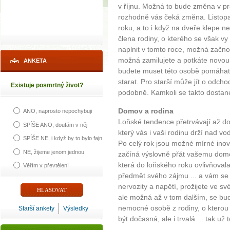
v říjnu. Možná to bude změna v pr
rozhodně vás čeká změna. Listopa
roku, a to i když na dveře klepe n
člena rodiny, o kterého se však v
naplnit v tomto roce, možná začno
možná zamilujete a potkáte novou
ANKETA
budete muset této osobě pomáhat 
starat. Pro starší může jít o odch
Existuje posmrtný život?
podobně. Kamkoli se takto dostan
Domov a rodina
ANO, naprosto nepochybuji
Loňské tendence přetrvávají až do
SPÍŠE ANO, doufám v něj
který vás i vaši rodinu drží nad 
SPÍŠE NE, i když by to bylo fajn
Po celý rok jsou možné mírné inova
NE, žijeme jenom jednou
začíná výslovně přát vašemu domov
která do loňského roku ovlivňoval
Věřím v převtělení
předmět svého zájmu ... a vám se
nervozity a napětí, prožijete ve s
ale možná až v tom dalším, se bud
nemocné osobě z rodiny, o kterou
Starší ankety
Výsledky
být dočasná, ale i trvalá ... tak už 