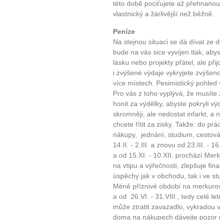
této době pociťujete až přehnanou 
vlastnický a žárlivější než běžně.
Peníze
Na stejnou situaci se dá dívat ze d
bude na vás sice vyvíjen tlak, aby
lásku nebo projekty přátel, ale př
i zvýšené výdaje vykryjete zvýšen
více místech. Pesimistický pohled v
Pro vás z toho vyplývá, že musíte
honit za výdělky, abyste pokryli výd
skromněji, ale nedostat infarkt, a
chcete řítit za zisky. Takže: do p
nákupy, jednání, studium, cestován
14.II. - 2.III. a znovu od 23.III. - 
a od 15.XI. - 10.XII. prochází M
na vtipu a výřečnosti, zlepšuje fin
úspěchy jak v obchodu, tak i ve st
Méně příznivé období na merkurovsk
a od 26.VI. - 31.VIII., tedy celé l
může ztratit zavazadlo, vykradou 
doma na nákupech dávejte pozor n