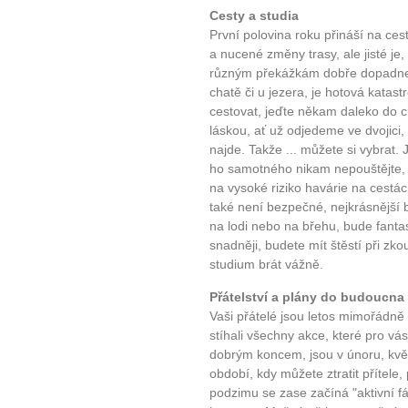
Cesty a studia
10 tipů p
První polovina roku přináší na ce
a nucené změny trasy, ale jisté j
plnohodn
různým překážkám dobře dopadne.
chatě či u jezera, je hotová katas
... všechny
cestovat, jeďte někam daleko do ci
láskou, ať už odjedeme ve dvojici,
najde. Takže ... můžete si vybrat. 
Máte pocit, že jste unaveni hn
ho samotného nikam nepouštějte, 
Ne
na vysoké riziko havárie na cestác
také není bezpečné, nejkrásnější b
Jak mít více energie každ
na lodi nebo na břehu, bude fanta
snadněji, budete mít štěstí při zko
Jak vnést do života rovno
studium brát vážně.
Jak být šťastnější
Přátelství a plány do budoucna
Vaši přátelé jsou letos mimořádně a
stíhali všechny akce, které pro vás
dobrým koncem, jsou v únoru, květ
období, kdy můžete ztratit přítele, 
podzimu se zase začíná "aktivní fá