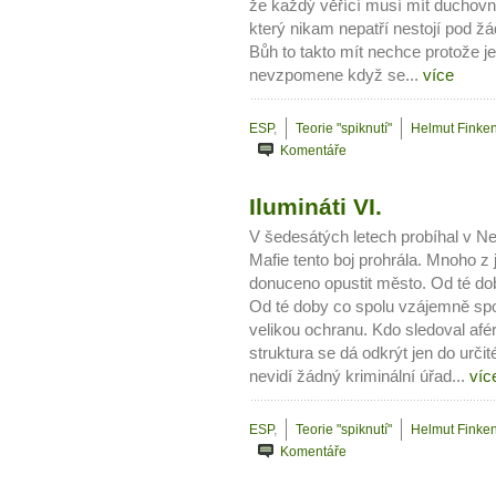
že každý věřící musí mít duchovní
který nikam nepatří nestojí pod ž
Bůh to takto mít nechce protože j
nevzpomene když se...
více
ESP
,
Teorie "spiknutí"
Helmut Finken
Komentáře
Ilumináti VI.
V šedesátých letech probíhal v Ne
Mafie tento boj prohrála. Mnoho z 
donuceno opustit město. Od té dob
Od té doby co spolu vzájemně spo
velikou ochranu. Kdo sledoval afér
struktura se dá odkrýt jen do urči
nevidí žádný kriminální úřad...
víc
ESP
,
Teorie "spiknutí"
Helmut Finken
Komentáře