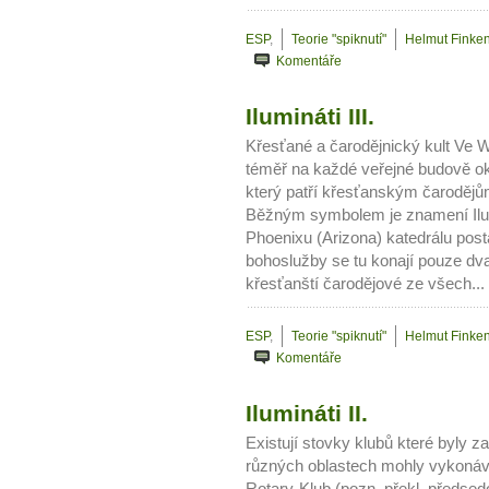
Jak mít více energie každ
ESP
,
Teorie "spiknutí"
Helmut Finken
Jak vnést do života rovno
Komentáře
Jak být šťastnější
Ilumináti III.
Křesťané a čarodějnický kult Ve
téměř na každé veřejné budově oku
který patří křesťanským čarodějů
Běžným symbolem je znamení Ilumi
Phoenixu (Arizona) katedrálu post
bohoslužby se tu konají pouze dv
křesťanští čarodějové ze všech...
ESP
,
Teorie "spiknutí"
Helmut Finken
Komentáře
Ilumináti II.
Existují stovky klubů které byly 
různých oblastech mohly vykonávat