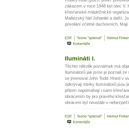
Rotary-Klub (pozn. překl. předse
zákazem v roce 1948 byl otec V. 
křesťanské mládežnické organiz
Maltézský řád Johanité a další. J
povolání včetně duchovních. Mají 
ESP
,
Teorie "spiknutí"
Helmut Finken
Komentáře
Ilumináti I.
Těchto několik poznámek má objas
Iluminátorů jak jsme je poznali ze
se jmenoval John Todd. Hned v úvod
odkrývají intriky Iluminátorů jsou
přitom napomáhají i sami křesťan
obrácením by pro pravého křesťan
obrácení byl neustále v nebezpečí
ESP
,
Teorie "spiknutí"
Helmut Finken
Komentáře