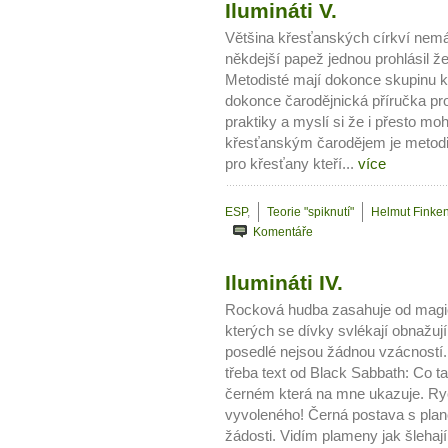
Ilumináti V.
Většina křesťanských církví nemá 
někdejší papež jednou prohlásil že
Metodisté mají dokonce skupinu kte
dokonce čarodějnická příručka pro
praktiky a myslí si že i přesto m
křesťanským čarodějem je metodis
pro křesťany kteří...
více
ESP
,
Teorie "spiknutí"
Helmut Finken
Komentáře
10 tipů p
Ilumináti IV.
plnohodn
Rocková hudba zasahuje od magie 
kterých se dívky svlékají obnažují
... všechny
posedlé nejsou žádnou vzácností. D
třeba text od Black Sabbath: Co ta
Máte pocit, že jste unaveni hn
černém která na mne ukazuje. Rych
vyvoleného! Černá postava s plan
Ne
žádosti. Vidím plameny jak šlehají