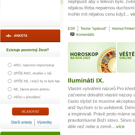
nepřipustí aby v televizi bylo. z
nějakou třeba nepatrnou duchovní
mohlo mít nějakou cenu když...
ví
ESP
,
Teorie "spiknutí"
Helmut Finken
Komentáře
ANKETA
Existuje posmrtný život?
HOROSKOP
VĚŠTĚ
NA ROK 2023
ONLINE
ANO, naprosto nepochybuji
SPÍŠE ANO, doufám v něj
Ilumináti IX.
SPÍŠE NE, i když by to bylo fajn
Vlastní vytváření názorů Pro křes
NE, žijeme jenom jednou
začneme dotvářet vlastní názory 
Věřím v převtělení
často slyšel že musíme akceptova
aniž bychom si to uvědomili. Dém
a inspirovali. Právě proto máme o
pravdomluvné Boží slovo. Slovo s 
Starší ankety
Výsledky
déle než nebe a země...
více