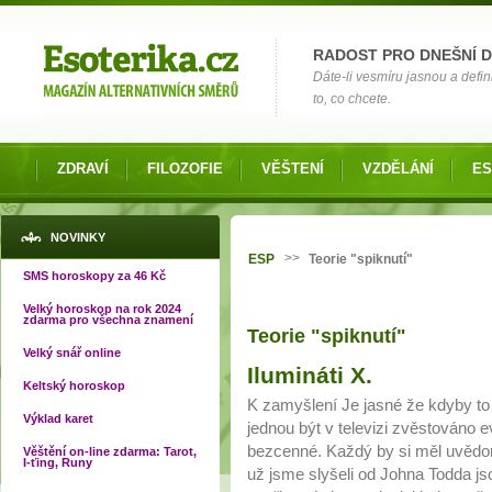
Možnosti výběru
RADOST PRO DNEŠNÍ 
Dáte-li vesmíru jasnou a defin
to, co chcete.
ZDRAVÍ
FILOZOFIE
VĚŠTENÍ
VZDĚLÁNÍ
ES
Jste zde
NOVINKY
>>
ESP
Teorie "spiknutí"
SMS horoskopy za 46 Kč
Velký horoskop na rok 2024
zdarma pro všechna znamení
Teorie "spiknutí"
Velký snář online
Stránky
Ilumináti X.
Keltský horoskop
K zamyšlení Je jasné že kdyby to
Výklad karet
jednou být v televizi zvěstováno 
bezcenné. Každý by si měl uvědomi
Věštění on-line zdarma: Tarot,
I-ťing, Runy
už jsme slyšeli od Johna Todda jso