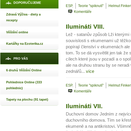
DOPORUČUJEME
ESP
,
Teorie "spiknutí"
Helmut Finken
Komentáře
Zdravá Výživa - diety a
recepty
Ilumináti VIII.
Věštění online
Lež - satanův způsob Lži kterými 
souvislosti s ekumenami už těžko
Kartářky na Ezoterika.cz
popírají členství v ekumenách ale v
tom. To se dá vysvětlit jen tak že
PRO VÁS
cílech které jsou v pozadí a o spo
ale na druhou stranu by se neradi
6 druhů Věštění Online
zednářů...
více
Pohlednice Online (333
ESP
,
Teorie "spiknutí"
Helmut Finken
pohlednic)
Komentáře
Tapety na plochu (91 tapet)
Ilumináti VII.
Duchovní domov Jedním z nejvíce
duchovního domova. Tím se křesťa
ekumeně a na antikristovi. Všimně