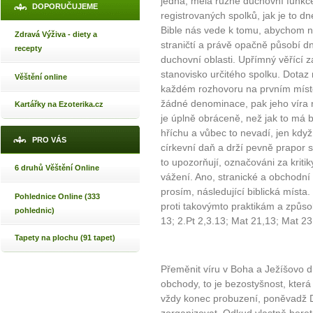
jedna, měla různé duchovní funkce
DOPORUČUJEME
registrovaných spolků, jak je to d
Bible nás vede k tomu, abychom ne
Zdravá Výživa - diety a
straničtí a právě opačně působí 
recepty
duchovní oblasti. Upřímný věřící 
stanovisko určitého spolku. Dota
Věštění online
každém rozhovoru na prvním míst
žádné denominace, pak jeho víra
Kartářky na Ezoterika.cz
je úplně obráceně, než jak to má 
hříchu a vůbec to nevadí, jen kdy
PRO VÁS
církevní daň a drží pevně prapor s
to upozorňují, označováni za kritiky,
6 druhů Věštění Online
vážení. Ano, stranické a obchodní 
prosím, následující biblická místa.
Pohlednice Online (333
proti takovýmto praktikám a způso
pohlednic)
13; 2.Pt 2,3.13; Mat 21,13; Mat 23
Tapety na plochu (91 tapet)
Přeměnit víru v Boha a Ježíšovo dí
obchody, to je bezostyšnost, kter
vždy konec probuzení, poněvadž 