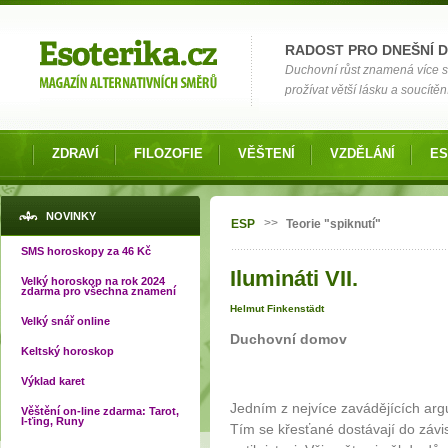
Možnosti výběru
RADOST PRO DNEŠNÍ 
Duchovní růst znamená více si
prožívat větší lásku a soucítění
ZDRAVÍ
FILOZOFIE
VĚŠTENÍ
VZDĚLÁNÍ
ES
Jste zde
NOVINKY
>>
ESP
Teorie "spiknutí"
SMS horoskopy za 46 Kč
Ilumináti VII.
Velký horoskop na rok 2024
zdarma pro všechna znamení
Helmut Finkenstädt
Velký snář online
Duchovní domov
Keltský horoskop
Výklad karet
Jedním z nejvíce zavádějících a
Věštění on-line zdarma: Tarot,
I-ťing, Runy
Tím se křesťané dostávají do závi