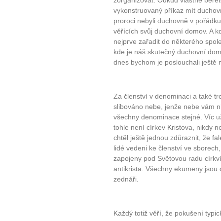
zorganizovat. Odkud vlastně beret
vykonstruovaný příkaz mít duchovn
proroci nebyli duchovně v pořádk
věřících svůj duchovní domov. A k
nejprve zařadit do některého spole
kde je náš skutečný duchovní do
dnes bychom je poslouchali ještě
Za členství v denominaci a také tr
slibováno nebe, jenže nebe vám ni
všechny denominace stejné. Víc u
tohle není církev Kristova, nikdy 
chtěl ještě jednou zdůraznit, že
lidé vedeni ke členství ve sborec
zapojeny pod Světovou radu církví.
antikrista. Všechny ekumeny jsou
zednáři.
Každý totiž věří, že pokušení typi