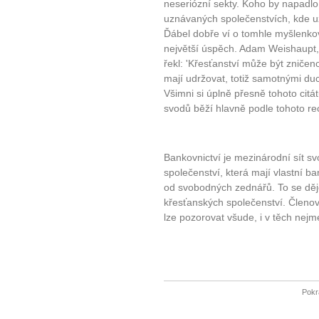
neseriózní sekty. Koho by napadlo
uznávaných společenstvích, kde už 
Ďábel dobře ví o tomhle myšlenko
největší úspěch. Adam Weishaupt,
řekl: 'Křesťanství může být zničeno
mají udržovat, totiž samotnými duc
Všimni si úplně přesně tohoto citá
svodů běží hlavně podle tohoto re
Bankovnictví je mezinárodní sít 
společenství, která mají vlastní 
od svobodných zednářů. To se děje
křesťanských společenství. Členové 
lze pozorovat všude, i v těch nejm
Pokr