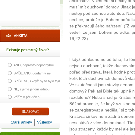
antikristovi. Všimněte si někdy důr
musí mít duchovní domov. Jinak je 
nestojí pod žádnou autoritou. Nak
nechce, protože je Bohem pořádku
se překračují Jeho nařízení. ("Z va
věděli, že jsem Bohem pořádku, pr
ANKETA
19,22-23)
Existuje posmrtný život?
I když odhlédneme od toho, že t
nejsou duchovní, takže duchovní
ANO, naprosto nepochybuji
pořád představa, která hodně proti
SPÍŠE ANO, doufám v něj
kolik těch duchovních domovů vla
SPÍŠE NE, i když by to bylo fajn
Ve skutečnosti jsou stovky denomi
NE, žijeme jenom jednou
domovy? Pak asi Bible tak úplně ne
rozděleno? Nebo snad je Kristus r
Věřím v převtělení
Běžná praxe je, že když vznikne něj
se zaregistrovat a nedělají si z to
Kristova církev není žádná denom
Starší ankety
Výsledky
nesestává z více denominací. Tí
jsou ztraceny. každý by měl ale jas