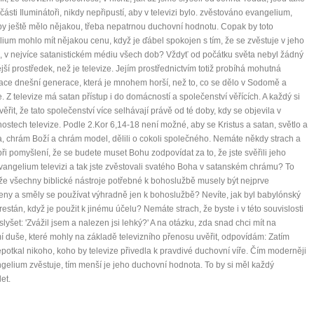
 části Iluminátoři, nikdy nepřipustí, aby v televizi bylo. zvěstováno evangelium,
y ještě mělo nějakou, třeba nepatrnou duchovní hodnotu. Copak by toto
ium mohlo mít nějakou cenu, když je ďábel spokojen s tím, že se zvěstuje v jeho
 v nejvíce satanistickém médiu všech dob? Vždyť od počátku světa nebyl žádný
jší prostředek, než je televize. Jejím prostřednictvím totiž probíhá mohutná
ace dnešní generace, která je mnohem horší, než to, co se dělo v Sodomě a
 Z televize má satan přístup i do domácností a společenství věřících. A každý si
ěřit, že tato společenství více selhávají právě od té doby, kdy se objevila v
stech televize. Podle 2.Kor 6,14-18 není možné, aby se Kristus a satan, světlo a
, chrám Boží a chrám model, dělili o cokoli společného. Nemáte někdy strach a
ři pomyšlení, že se budete muset Bohu zodpovídat za to, že jste svěřili jeho
vangelium televizi a tak jste zvěstovali svatého Boha v satanském chrámu? To
 že všechny biblické nástroje potřebné k bohoslužbě musely být nejprve
ny a směly se používat výhradně jen k bohoslužbě? Nevíte, jak byl babylónský
trestán, když je použit k jinému účelu? Nemáte strach, že byste i v této souvislosti
slyšet: 'Zvážil jsem a nalezen jsi lehký?' A na otázku, zda snad chci mít na
 duše, které mohly na základě televizního přenosu uvěřit, odpovídám: Zatím
potkal nikoho, koho by televize přivedla k pravdivé duchovní víře. Čím moderněji
gelium zvěstuje, tím menší je jeho duchovní hodnota. To by si měl každý
et.