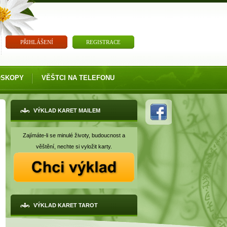
PŘIHLÁŠENÍ
REGISTRACE
OSKOPY
VĚŠTCI NA TELEFONU
VÝKLAD KARET MAILEM
Zajímáte-li se minulé životy, budoucnost a
věštění, nechte si vyložit karty.
VÝKLAD KARET TAROT