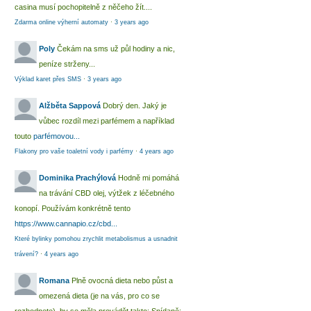
casina musí pochopitelně z něčeho žít....
Zdarma online výherní automaty
·
3 years ago
Poly
Čekám na sms už půl hodiny a nic,
peníze strženy...
Výklad karet přes SMS
·
3 years ago
Alžběta Sappová
Dobrý den. Jaký je
vůbec rozdíl mezi parfémem a například
touto
parfémovou...
Flakony pro vaše toaletní vody i parfémy
·
4 years ago
Dominika Prachýlová
Hodně mi pomáhá
na trávání CBD olej, výtžek z léčebného
konopí. Používám konkrétně tento
https://www.cannapio.cz/cbd...
Které bylinky pomohou zrychlit metabolismus a usnadnit
trávení?
·
4 years ago
Romana
Plně ovocná dieta nebo půst a
omezená dieta (je na vás, pro co se