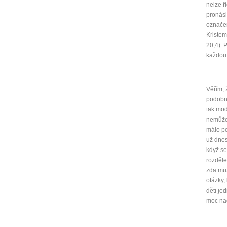
nelze ř
pronásl
označen
Kristem
20,4). 
každou 
Věřím, 
podobný
tak mod
nemůžem
málo po
už dnes
když se
rozděle
zda můž
otázky,
děti je
moc nad