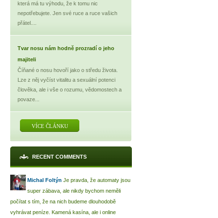
která má tu výhodu, že k tomu nic
nepotřebujete. Jen své ruce a ruce vašich
přátel....
Tvar nosu nám hodně prozradí o jeho
majiteli
Číňané o nosu hovoří jako o středu života.
Lze z něj vyčíst vitalitu a sexuální potenci
člověka, ale i vše o rozumu, vědomostech a
povaze...
VÍCE ČLÁNKU
RECENT COMMENTS
Michal Foltýn
Je pravda, že automaty jsou
super zábava, ale nikdy bychom neměli
počítat s tím, že na nich budeme dlouhodobě
vyhrávat peníze. Kamená kasína, ale i online