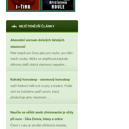
NEJČTENĚJŠÍ ČLÁNKY
Abecední seznam dobrých lidských
vlastností
Platí stejně pro ženy jako pro muže, pro děti i
starší osoby. Může se doplňovat,kdykoliv
někomu další dobrá vlastnost napadne....
Keltský horoskop - stromový horoskop
staří Keltové měli své zvyky a tradice. Podle
nich ke každému patří strom, který
předurčuje jeho vlastnosti ....
Naučte se věštit aneb chiromantie je vždy
při ruce - čára života, hlavy a srdce
Čtení z ruky je skvělá věštecká metoda,