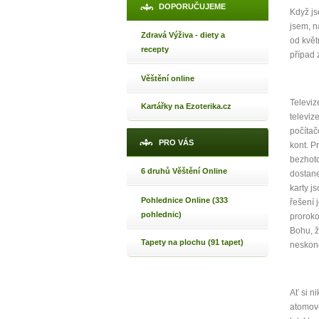
DOPORUČUJEME
Když js
jsem, n
Zdravá Výživa - diety a
od květ
recepty
případ 
Věštění online
Televiz
Kartářky na Ezoterika.cz
televiz
počítač
PRO VÁS
kont. P
bezhoto
6 druhů Věštění Online
dostane
karty j
Pohlednice Online (333
řešení 
pohlednic)
proroko
Bohu, ž
Tapety na plochu (91 tapet)
neskonči
Ať si n
atomové