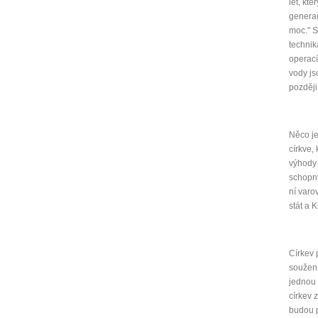
let, kt
generace
moc." S
technik
operací
vody js
později
Něco je
církve,
výhody 
schopny
ní varo
stát a 
Církev 
soužení
jednou 
církev 
budou p