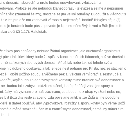
íci o dnešních sborech), a proto budou opovrhováni, vylučováni a
edováni. Protože se ale nebudou klanět obrazu (televize) a šelmě a nepřijmou
í na tělo (znamení šelmy), dostane se jim veliké odměny. Budou žít a vládnout s
 tisíc let, protože mu zachovali věrnost v nejtemnější hodině lidských dějin (Zj
Proto je beránek bude pást a povede je k pramenům živých vod a Bůh jim setře
slzu z očí (Zj 1,17). Halelujah.
že církev poslední doby nebude žádná organizace, ale duchovní organismus
 původní církvi, který bude žít spíše v koncentračních táborech, než ve dnešních
erně zařízených sborových domech. Ať už tak nebo tak, od tohoto světa
e nic dobrého očekávat, a tak je lépe nést pohanu pro Krista, než se stát, jen o
zději, obětí Božího soudu a věčného pekla. Všichni věrní bratři a sestry udělají
 dobře, když budou hledat vzájemné kontakty mimo hranice své denominace a
 ne- budou tolik zabývat otázkami učení, které přinášejí zase jen spory a
ni. Jaký má význam pro naši záchranu, zda budeme z útrap vytrženi nebo ne;
e být Boží dítě ještě ztraceno, zda povstane antikrist ze Židů a jiné podobné
 které si ďábel používá, aby vyprovokoval roztržky a spory. kdyby byly věrné Boží
dnotné a méně svázané učením a tradicí svých denominací, neměl by ďábel tuto
 nimi.