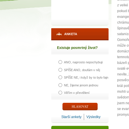
z velké
pokud b
evangel
chrámu,
špinavě
sataniz
ANKETA
Gomoře.
může ov
Existuje posmrtný život?
domácno
temnota
ANO, naprosto nepochybuji
bázeň p
svaté e
SPÍŠE ANO, doufám v něj
nevíte,
SPÍŠE NE, i když by to bylo fajn
posvěce
NE, žijeme jenom jednou
král po
mohli u
Věřím v převtělení
svědomí
jsem ne
se evan
promysl
Starší ankety
Výsledky