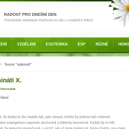
RADOST PRO DNEŠNÍ DEN
Poznávejte velkolepé možnosti ve vás i v ostatních lidech.
ENÍ
VZDĚLÁNÍ
ESOTERIKA
ESP
RŮZNÉ
HOR
 zde
>
Teorie "spiknutí"
ináti X.
Finkenstädt
šlení
é, že kdyby to šlo nadále tak, jako dosud, mohlo by jednou být v televizi
áno evangelium naprosto duchovně a biblicky bezcenné. Každý by si měl
t, že televizní společnosti, v nichž, jak už jsme slyšeli od Johna Todda, jsou také