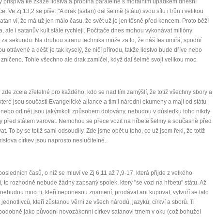
erý přispívá ke zkáze lidstva a probíhá paralelně s morálním úpadkem dnešní
. Ve Zj 13,2 se píše: "A drak (satan) dal šelmě (státu) svou sílu i trůn i velikou
atan ví, že má už jen málo času, že svět už je jen těsně před koncem. Proto běží
a, ale i satanův kult stále rychleji. Počítače dnes mohou vykonávat milióny
 za sekundu. Na druhou stranu technika může za to, že náš les umírá, spodní
ou otrávené a déšť je tak kyselý, že ničí přírodu, takže lidstvo bude dříve nebo
 zničeno. Tohle všechno ale drak zamlčel, když dal šelmě svoji velikou moc.
 zde zcela zřetelné pro každého, kdo se nad tím zamýšlí, že totiž všechny sbory a
 které jsou součástí Evangelické aliance a tím i národní ekumeny a mají od státu
nebo od něj jsou jakýmkoli způsobem dotovány, nebudou v důsledku toho nikdy
 před státem varovat. Nemohou se přece vozit na hřbetě šelmy a současně před
vat. To by se totiž sami odsoudily. Zde jsme opět u toho, co už jsem řekl, že totiž
Kristova církev jsou naprosto neslučitelné.
posledních časů, o níž se mluví ve Zj 6,11 až 7,9-17, která přijde z velkého
, to rozhodně nebude žádný zapsaný spolek, který "se vozí na hřbetu" státu. Až
nebudou moci ti, kteří neponesou znamení, prodávat ani kupovat, vytvoří se tato
z jednotlivců, kteří zůstanou věrni ze všech národů, jazyků, církví a sborů. Ti
odobně jako původní novozákonní církev satanovi trnem v oku (což bohužel