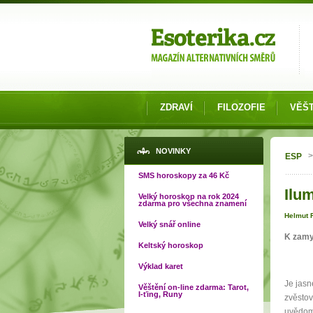
Možnosti výběru
ZDRAVÍ
FILOZOFIE
VĚŠT
Jste
NOVINKY
>
ESP
SMS horoskopy za 46 Kč
Ilum
Velký horoskop na rok 2024
zdarma pro všechna znamení
Helmut 
Velký snář online
K zamy
Keltský horoskop
Výklad karet
Je jasn
Věštění on-line zdarma: Tarot,
I-ťing, Runy
zvěstov
uvědomi