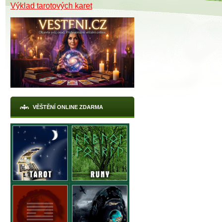
Výklad tarotových karet
VĚŠTĚNÍ ONLINE ZDARMA