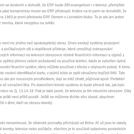
em se doslechl o dohodě, že ERF bude šířit evangelium i v televizi, přemýšlel
a jaké kompromisy musel asi ERF přistoupit. Krátce na to jsem se dozvěděl, že
na 1983 je první předseda ERF členem v Lionském klubu. To je ale jen jeden
z mnoha, které nevyjdou na světlo.
e není nic jiného než apokalyptický obraz. Dnes existují systémy propojení
e a počítačových sítí a doplňkové přístroje, které umožňují zobrazování
ových informací na televizní obrazovce včetně finančních informací a výpisů z
ro zpětný přenos vašich požadavků se používá telefon, takže je vytvořen úplný
vostní finanční systém, který můžete používat z křesla v obývacím pokoji. K tomu
te osobní identifikační kartu, v jejímž kódu je opět obsaženo trojčíslí 666. Tyto
sou ale jen nouzovým prostředkem, dají se totiž ztratit, půjčovat apod. Perfektní
je až označení těla. Po dokončení tohoto systému to bude přesně tak, jak bylo
váno ve Zj. 13,14-18. Pak je také jasné, že televize je tím mluvícím obrazem. Díky
e ještě není příliš pozdě. Ještě se můžeme těchto věci zbavit, abychom
li s těmi, kteří se obrazu klanějí.
ikdo nenamlouvá, že vědecké poznatky přicházejí od Boha. Ať už jsou to rakety,
 bomby, televize nebo počítače, všechno je to součástí satanismu posledních