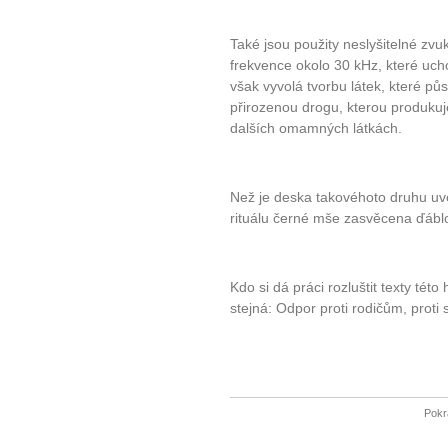
Také jsou použity neslyšitelné zvu
frekvence okolo 30 kHz, které uc
však vyvolá tvorbu látek, které p
přirozenou drogu, kterou produku
dalších omamných látkách.
Než je deska takovéhoto druhu uv
rituálu černé mše zasvěcena ďáblo
Kdo si dá práci rozluštit texty této
stejná: Odpor proti rodičům, proti
Pokr