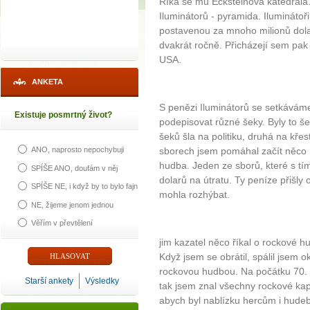
Říká se mu Ecksteinova katedrál
Iluminátorů - pyramida. Iluminátoř
postavenou za mnoho milionů dolar
dvakrát ročně. Přicházejí sem pak
USA.
ANKETA
S penězi Iluminátorů se setkávám
Existuje posmrtný život?
podepisovat různé šeky. Byly to šek
šeků šla na politiku, druhá na kře
sborech jsem pomáhal začít něco 
ANO, naprosto nepochybuji
hudba. Jeden ze sborů, které s tím
SPÍŠE ANO, doufám v něj
dolarů na útratu. Ty peníze přišly
SPÍŠE NE, i když by to bylo fajn
mohla rozhýbat.
NE, žijeme jenom jednou
Věřím v převtělení
jim kazatel něco říkal o rockové hu
Když jsem se obrátil, spálil jsem ok
rockovou hudbou. Na počátku 70. l
Starší ankety
Výsledky
tak jsem znal všechny rockové kap
abych byl nablízku hercům i hudeb