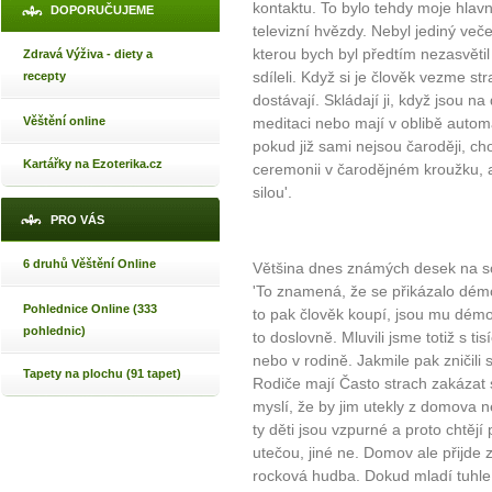
kontaktu. To bylo tehdy moje hlavn
DOPORUČUJEME
televizní hvězdy. Nebyl jediný več
kterou bych byl předtím nezasvěti
Zdravá Výživa - diety a
sdíleli. Když si je člověk vezme st
recepty
dostávají. Skládají ji, když jsou na
Věštění online
meditaci nebo mají v oblibě automa
pokud již sami nejsou čaroději, ch
Kartářky na Ezoterika.cz
ceremonii v čarodějném kroužku, a
silou'.
PRO VÁS
6 druhů Věštění Online
Většina dnes známých desek na so
'To znamená, že se přikázalo dém
Pohlednice Online (333
to pak člověk koupí, jsou mu dé
pohlednic)
to doslovně. Mluvili jsme totiž s tis
nebo v rodině. Jakmile pak zničili 
Tapety na plochu (91 tapet)
Rodiče mají Často strach zakázat
myslí, že by jim utekly z domova n
ty děti jsou vzpurné a proto chtěj
utečou, jiné ne. Domov ale přijde
rocková hudba. Dokud mladí tuhle 