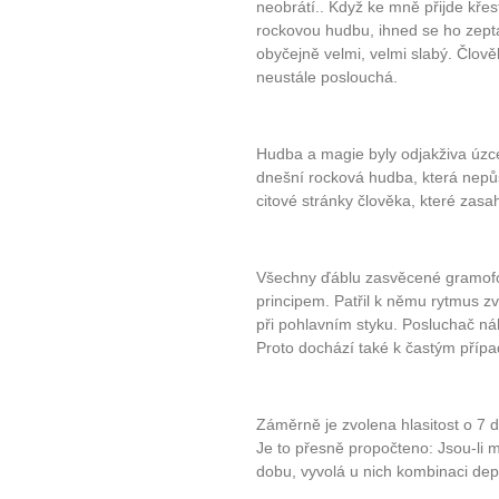
neobrátí.. Když ke mně přijde křes
rockovou hudbu, ihned se ho zeptá
obyčejně velmi, velmi slabý. Člov
neustále poslouchá.
Hudba a magie byly odjakživa úzce 
dnešní rocková hudba, která nepů
citové stránky člověka, které zas
Všechny ďáblu zasvěcené gramofo
principem. Patřil k němu rytmus z
při pohlavním styku. Posluchač náh
Proto dochází také k častým přípa
Záměrně je zvolena hlasitost o 7 d
Je to přesně propočteno: Jsou-li ml
dobu, vyvolá u nich kombinaci depr