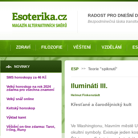
Možnosti výběru
RADOST PRO DNEŠNÍ 
Bezpodmínečná láska transfor
ZDRAVÍ
FILOZOFIE
VĚŠTENÍ
VZDĚLÁNÍ
ES
Jste zde
NOVINKY
>>
ESP
Teorie "spiknutí"
SMS horoskopy za 46 Kč
Ilumináti III.
Velký horoskop na rok 2024
zdarma pro všechna znamení
Helmut Finkenstädt
Velký snář online
Křesťané a čarodějnický kult
Keltský horoskop
Výklad karet
Ve Washingtonu, hlavním městě U
Věštění on-line zdarma: Tarot,
I-ťing, Runy
okultní symboly. Existuje jeden ko