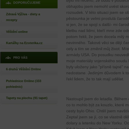
Bylo mi řečeno, že budu v poutech
DOPORUČUJEME
obhajobu jsem nemohl uvést skoro
rozsudek. V této situaci jsem se o
Zdravá Výživa - diety a
pěstounka je velmi proslulá čarodě
recepty
si jen, že se spojí s další- mi ča
kletbu nad lidmi, kteří mne zde ods
Věštění online
potom řekli, že jsem docela milý 
nevinného. Takové věci se dějí čas
Kartářky na Ezoterika.cz
cely a tím se změnil můj život. Mí
armády USA. Do posudku neuvedli
PRO VÁS
moje materiály vojenského soudu b
byly uloženy jako "přísně tajné" 
6 druhů Věštění Online
nedostane. Jediným důvodem k tom
řekl lidem, že to tak mají udělat.
Pohlednice Online (333
pohlednic)
Tapety na plochu (91 tapet)
Nastoupil jsem do letadla. Během 
co to mohlo být za kouzlo, které m
cesty bylo Ohio. Chtěl jsem navští
Zeptal jsem se jí, co se vlastně d
dolary a letenku do New Yorku. Odl