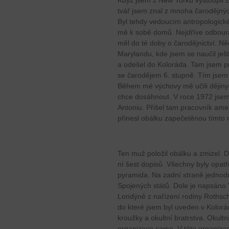
Když jsem z New Yorku vystoupil z
tvář jsem znal z mnoha čarodějnýc
Byl tehdy vedoucím antropologické
mě k sobě domů. Nejdříve odbourá
měl do té doby o čarodějnictví. Ně
Marylandu, kde jsem se naučil ještě
a odešel do Koloráda. Tam jsem pr
se čarodějem 6. stupně. Tím jsem s
Během mé výchovy mě učili dějiny 
chce dosáhnout. V roce 1972 jse
Antoniu. Přišel tam pracovník ame
přinesl obálku zapečetěnou tímto m
Ten muž položil obálku a zmizel. Dr.
ní šest dopisů. Všechny byly opatř
pyramida. Na zadní straně jednod
Spojených států. Dole je napsáno 
Londýně z nařízení rodiny Rothschi
do které jsem byl uveden v Kolorád
kroužky a okultní bratrstva. Okultn
organizace sama. V této organiza