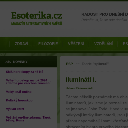
Možnosti výběru
RADOST PRO DNEŠNÍ 
Řekněte si, že se ode dneška 
ZDRAVÍ
FILOZOFIE
VĚŠTENÍ
VZDĚLÁNÍ
ES
Jste zde
NOVINKY
>>
ESP
Teorie "spiknutí"
SMS horoskopy za 46 Kč
Ilumináti I.
Velký horoskop na rok 2024
zdarma pro všechna znamení
Helmut Finkenstädt
Velký snář online
Těchto několik poznámek má objasn
Keltský horoskop
Iluminátorů, jak jsme je poznali ze
se jmenoval John Todd. Hned v úvodu
Výklad karet
odkrývají intriky Iluminátorů, jso
Věštění on-line zdarma: Tarot,
I-ťing, Runy
přitom napomáhají i sami křesťané
obrácením by pro pravého křesťan