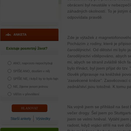
obrácení byl neustále v nebezpečí ž
záhadných okolností. To je jistým 
odpovídala pravdě.
ANKETA
Zde je výtažek z magnetofonovéh
Pocházím z rodiny, které je připis
Existuje posmrtný život?
čarodějnictví. Od dětství mi bylo ja
čarodějnictví vštěpováno, abych se
mi, abych se stranil zvláště těch f
ANO, naprosto nepochybuji
bylo třináct, byl jsem přijat do tzv
SPÍŠE ANO, doufám v něj
člověk připravuje na kněžské povol
SPÍŠE NE, i když by to bylo fajn
'zasvěcené kněze". Zasvěcovací c
zednářství jsou totožné. K tomu patř
NE, žijeme jenom jednou
Věřím v převtělení
Na vojně jsem se přihlásil na šes
večer drogy. Šel jsem po Stuttgart
Starší ankety
Výsledky
jsem se velmi hněval. Vytáhl jsem 
radost, když vojáci střílí na své d