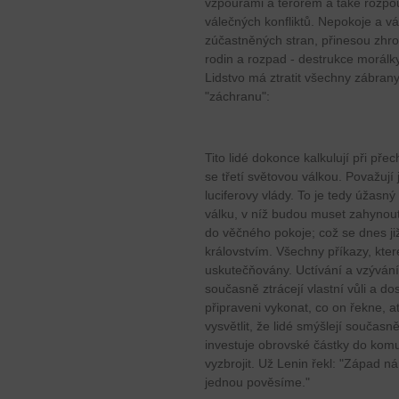
vzpourami a terorem a také rozp
válečných konfliktů. Nepokoje a 
zúčastněných stran, přinesou zhrou
rodin a rozpad - destrukce morálky
Lidstvo má ztratit všechny zábran
"záchranu":
Tito lidé dokonce kalkulují při p
se třetí světovou válkou. Považují 
luciferovy vlády. To je tedy úžasn
válku, v níž budou muset zahynout 
do věčného pokoje; což se dnes již
královstvím. Všechny příkazy, které
uskutečňovány. Uctívání a vzývání 
současně ztrácejí vlastní vůli a do
připraveni vykonat, co on řekne, ať
vysvětlit, že lidé smýšlejí současně
investuje obrovské částky do komu
vyzbrojit. Už Lenin řekl: "Západ 
jednou pověsíme."