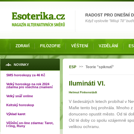
Možnosti výběru
RADOST PRO DNEŠNÍ 
Když vyslovíte "Miluji Tě" buď
ZDRAVÍ
FILOZOFIE
VĚŠTENÍ
VZDĚLÁNÍ
ES
Jste zde
NOVINKY
>>
ESP
Teorie "spiknutí"
SMS horoskopy za 46 Kč
Ilumináti VI.
Velký horoskop na rok 2024
zdarma pro všechna znamení
Helmut Finkenstädt
Velký snář online
V šedesátých letech probíhal v New
Keltský horoskop
Mafie tento boj prohrála. Mnoho z 
donuceno opustit město. Od té dob
Výklad karet
Od té doby co spolu vzájemně spol
Věštění on-line zdarma: Tarot,
I-ťing, Runy
velikou ochranu.