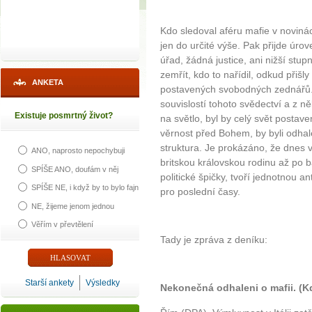
Kdo sledoval aféru mafie v novinách
jen do určité výše. Pak přijde úrov
úřad, žádná justice, ani nižší stup
zemřít, kdo to nařídil, odkud přišly
ANKETA
postavených svobodných zednářů. 
souvislostí tohoto svědectví a z ně
Existuje posmrtný život?
na světlo, byl by celý svět postaven
věrnost před Bohem, by byli odhal
struktura. Je prokázáno, že dnes 
ANO, naprosto nepochybuji
britskou královskou rodinu až po 
SPÍŠE ANO, doufám v něj
politické špičky, tvoří jednotnou an
SPÍŠE NE, i když by to bylo fajn
pro poslední časy.
NE, žijeme jenom jednou
Věřím v převtělení
Tady je zpráva z deníku:
Starší ankety
Výsledky
Nekonečná odhaleni o mafii. (K