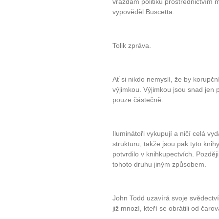
vraždám politiků prostřednictvím ma
vypověděl Buscetta.
Tolik zpráva.
Ať si nikdo nemyslí, že by korupční
výjimkou. Výjimkou jsou snad jen p
pouze částečně.
Iluminátoři vykupují a ničí celá vyd
strukturu, takže jsou pak tyto kn
potvrdilo v knihkupectvích. Později
tohoto druhu jiným způsobem.
John Todd uzavírá svoje svědectví 
již mnozí, kteří se obrátili od čaro