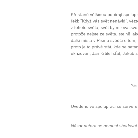
Křesťané většinou popírají spolupr
řekl: "Když vás svět nenávidí, věz
z tohoto světa, svět by miloval své
protože nejste ze světa, stejně jak
další místa v Písmu svědčí o tom, 
proto je to právě stát, kde se sata
ukřižován, Jan Křtitel sťat, Jakub s
Pokr
Uvedeno ve spolupráci se server
Názor autora se nemusí shodovat