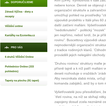
Řím (DPA). Výmluvnost v Itálii z
DOPORUČUJEME
nebere konce. Denně se objevují 
organizační struktuře a zahraniční
Zdravá Výživa - diety a
umožňují pohled na prostředky "ct
recepty
výpovědi proběhlo v Itálii přes 60
další zatčení mafiáni. Vyšetřovate
Věštění online
"nedotknutelní" - politický "mozek
jen nepřímo, neboť tvrdí, že je příl
Kartářky na Ezoterika.cz
rovinu". Buscettovy výpovědi ukazu
nejmodernější organizační struktu
PRO VÁS
z tradice rodinných klanů. 'Ctihod
prováděli jejich nelegální obchody.
6 druhů Věštění Online
'Druhou rovinou' struktury mafie j
Pohlednice Online (333
přísně tajně a k níž patří mafiáni 
pohlednic)
deseti rozhoduje o vraždách 'zrádců
Aby nevznikala slabá místa, určují
Tapety na plochu (91 tapet)
komanda zabijáků, aniž by o tom m
Vyšetřovatelé jsou přesvědčeni, ž
`třetí rovina, na níž se sbíhají n
zapojeny dosud zcela neznámé osob